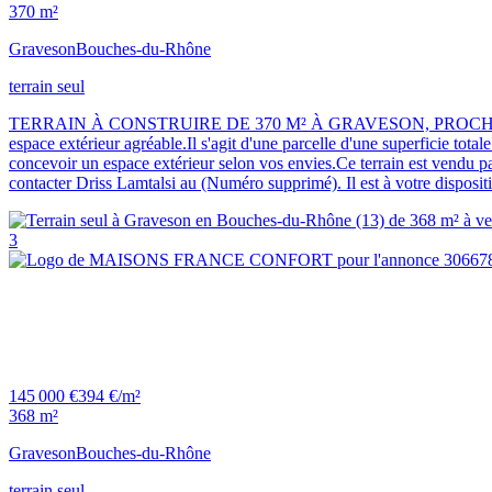
370 m²
Graveson
Bouches-du-Rhône
terrain seul
TERRAIN À CONSTRUIRE DE 370 M² À GRAVESON, PROCHE D'AVIGNON.Id
espace extérieur agréable.Il s'agit d'une parcelle d'une superficie tot
concevoir un espace extérieur selon vos envies.Ce terrain est vendu pa
contacter Driss Lamtalsi au (Numéro supprimé). Il est à votre dispos
3
145 000 €
394 €/m²
368 m²
Graveson
Bouches-du-Rhône
terrain seul