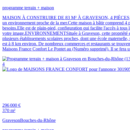
programme terrain + maison
MAISON À CONSTRUIRE DE 83 M² À GRAVESON, 4 PIÈCES, PROCHE D'
un environnement proche de la mer.Cette maison à bâtir comprend 4 pi
besoins.Elle est de plain-pied, configuration qui facilite l'accès à tous
votre image.ENVIRONNEMENTSituée à Graveson, cette propriété est à 
plusieurs établissements scolaires proches, dont une école maternelle
est à 8 km environ. De nombreux commerces et restaurants se trouv
Maisons France Confort Le Pontet au (Numéro supprimé). Il se fera u
4
296 000 €
370 m²
Graveson
Bouches-du-Rhône