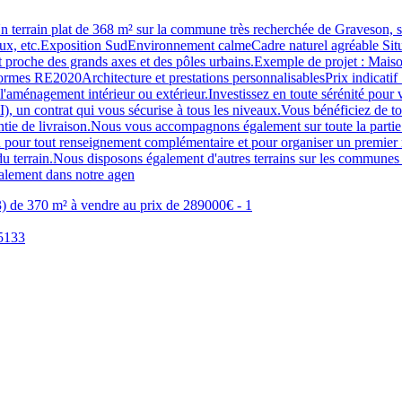
Un terrain plat de 368 m² sur la commune très recherchée de Graveson, 
x, etc.Exposition SudEnvironnement calmeCadre naturel agréable Situat
ant proche des grands axes et des pôles urbains.Exemple de projet : Mai
rmes RE2020Architecture et prestations personnalisablesPrix indicatif : 
t l'aménagement intérieur ou extérieur.Investissez en toute sérénité pou
 un contrat qui vous sécurise à tous les niveaux.Vous bénéficiez de toute
e de livraison.Nous vous accompagnons également sur toute la partie adm
tion pour tout renseignement complémentaire et pour organiser un premi
du terrain.Nous disposons également d'autres terrains sur les communes 
galement dans notre agen