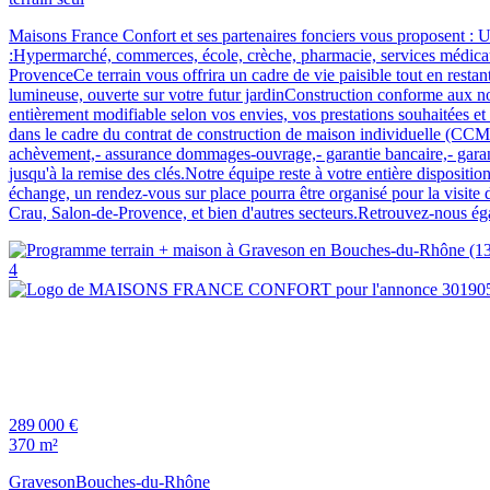
Maisons France Confort et ses partenaires fonciers vous proposent : 
:Hypermarché, commerces, école, crèche, pharmacie, services médicau
ProvenceCe terrain vous offrira un cadre de vie paisible tout en rest
lumineuse, ouverte sur votre futur jardinConstruction conforme aux no
entièrement modifiable selon vos envies, vos prestations souhaitées e
dans le cadre du contrat de construction de maison individuelle (CCMI),
achèvement,- assurance dommages-ouvrage,- garantie bancaire,- garanti
jusqu'à la remise des clés.Notre équipe reste à votre entière disposi
échange, un rendez-vous sur place pourra être organisé pour la visite 
Crau, Salon-de-Provence, et bien d'autres secteurs.Retrouvez-nous é
4
289 000 €
370 m²
Graveson
Bouches-du-Rhône