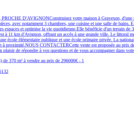
AVIGNONConstruisez votre maison à Graveson, d'une surface hab
èces, avec notamment 3 chambres, une cuisine et une salle de bains. E
 les espaces et optimise la vie quotidienne.Elle bénéficie d'un terrain de 
11 km d'Avignon, offrant un accès à une grande ville. Le littoral m
, une école élémentaire publique et une école primaire privée. La natio
ent à proximité.NOUS CONTACTERCette vente est proposée au prix de 2
n plaisir de répondre à vos questions et de vous accompagner dans vot