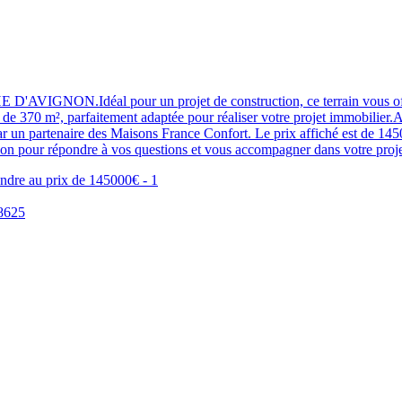
éal pour un projet de construction, ce terrain vous offre la po
ale de 370 m², parfaitement adaptée pour réaliser votre projet immobilier
r un partenaire des Maisons France Confort. Le prix affiché est de 14500
ition pour répondre à vos questions et vous accompagner dans votre pr