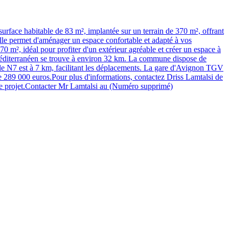
itable de 83 m², implantée sur un terrain de 370 m², offrant
lle permet d'aménager un espace confortable et adapté à vos
370 m², idéal pour profiter d'un extérieur agréable et créer un espace à
éditerranéen se trouve à environ 32 km. La commune dispose de
nale N7 est à 7 km, facilitant les déplacements. La gare d'Avignon TGV
89 000 euros.Pour plus d'informations, contactez Driss Lamtalsi de
re projet.Contacter Mr Lamtalsi au (Numéro supprimé)