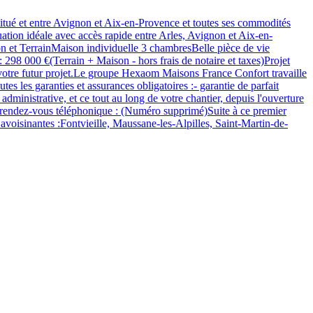
situé et entre Avignon et Aix-en-Provence et toutes ses commodités
ion idéale avec accès rapide entre Arles, Avignon et Aix-en-
son et TerrainMaison individuelle 3 chambresBelle pièce de vie
298 000 €(Terrain + Maison - hors frais de notaire et taxes)Projet
r votre futur projet.Le groupe Hexaom Maisons France Confort travaille
s les garanties et assurances obligatoires :- garantie de parfait
inistrative, et ce tout au long de votre chantier, depuis l'ouverture
er rendez-vous téléphonique : (Numéro supprimé)Suite à ce premier
avoisinantes :Fontvieille, Maussane-les-Alpilles, Saint-Martin-de-