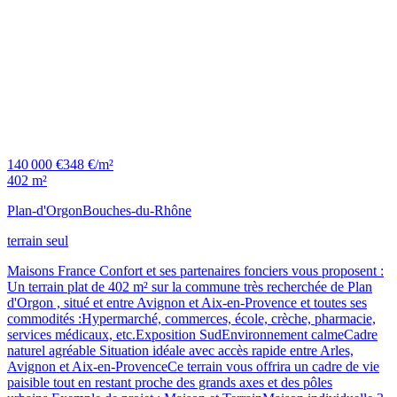
140 000 €
348 €/m²
402 m²
Plan-d'Orgon
Bouches-du-Rhône
terrain seul
Maisons France Confort et ses partenaires fonciers vous proposent :
Un terrain plat de 402 m² sur la commune très recherchée de Plan
d'Orgon , situé et entre Avignon et Aix-en-Provence et toutes ses
commodités :Hypermarché, commerces, école, crèche, pharmacie,
services médicaux, etc.Exposition SudEnvironnement calmeCadre
naturel agréable Situation idéale avec accès rapide entre Arles,
Avignon et Aix-en-ProvenceCe terrain vous offrira un cadre de vie
paisible tout en restant proche des grands axes et des pôles