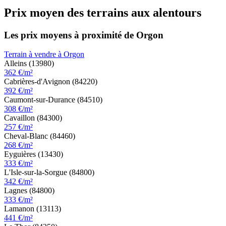
Prix moyen des terrains aux alentours
Les prix moyens à proximité de Orgon
Terrain à vendre à Orgon
Alleins (13980)
362 €/m²
Cabrières-d'Avignon (84220)
392 €/m²
Caumont-sur-Durance (84510)
308 €/m²
Cavaillon (84300)
257 €/m²
Cheval-Blanc (84460)
268 €/m²
Eyguières (13430)
333 €/m²
L'Isle-sur-la-Sorgue (84800)
342 €/m²
Lagnes (84800)
333 €/m²
Lamanon (13113)
441 €/m²