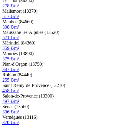
Le Thor (84250)
278 €/m²
Mallemort (13370)
517 €/m²
Maubec (84660)
308 €/m²
Maussane-les-Alpilles (13520)
571 €/m²
Mérindol (84360)
359 €/m²
Mouriès (13890)
375 €/m²
Plan-d'Orgon (13750)
347 €/m²
Robion (84440)
255 €/m²
Saint-Rémy-de-Provence (13210)
458 €/m²
Salon-de-Provence (13300)
497 €/m²
Sénas (13560)
396 €/m²
Vernègues (13116)
370 €/m²