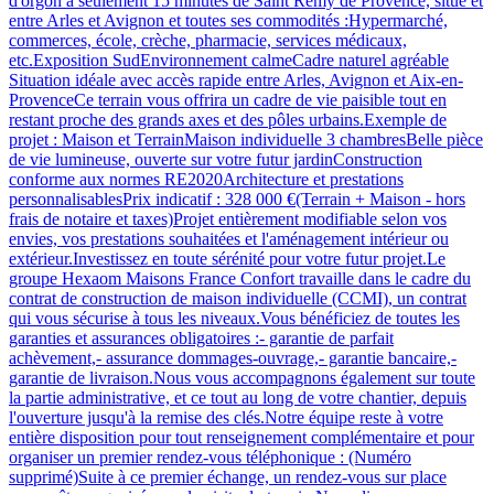
d'orgon à seulement 15 minutes de Saint Remy de Provence, situé et
entre Arles et Avignon et toutes ses commodités :Hypermarché,
commerces, école, crèche, pharmacie, services médicaux,
etc.Exposition SudEnvironnement calmeCadre naturel agréable
Situation idéale avec accès rapide entre Arles, Avignon et Aix-en-
ProvenceCe terrain vous offrira un cadre de vie paisible tout en
restant proche des grands axes et des pôles urbains.Exemple de
projet : Maison et TerrainMaison individuelle 3 chambresBelle pièce
de vie lumineuse, ouverte sur votre futur jardinConstruction
conforme aux normes RE2020Architecture et prestations
personnalisablesPrix indicatif : 328 000 €(Terrain + Maison - hors
frais de notaire et taxes)Projet entièrement modifiable selon vos
envies, vos prestations souhaitées et l'aménagement intérieur ou
extérieur.Investissez en toute sérénité pour votre futur projet.Le
groupe Hexaom Maisons France Confort travaille dans le cadre du
contrat de construction de maison individuelle (CCMI), un contrat
qui vous sécurise à tous les niveaux.Vous bénéficiez de toutes les
garanties et assurances obligatoires :- garantie de parfait
achèvement,- assurance dommages-ouvrage,- garantie bancaire,-
garantie de livraison.Nous vous accompagnons également sur toute
la partie administrative, et ce tout au long de votre chantier, depuis
l'ouverture jusqu'à la remise des clés.Notre équipe reste à votre
entière disposition pour tout renseignement complémentaire et pour
organiser un premier rendez-vous téléphonique : (Numéro
supprimé)Suite à ce premier échange, un rendez-vous sur place