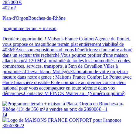
285 000 €
402 m²
Plan-d'Orgon
Bouches-du-Rhône
programme terrain + maison
Dernière opportunité, ! Maisons France Confort Agence du Pontet,
vous propose ce magnifique terrain plat entièrement viabilisé de
403M²Avec son exposition sud, vous bénéficierez d'un cadre arboré
dans un secteur très recherché.Vous pourrez profiter d'une maison
allant jusqu'à 120 M² à proximité de toutes les commodités : écoles,
commerces, services, transports, à 5mn de Cavaillon.Villes à
proximités :Cheval blanc, MollégèsElaboration de votre projet sur
mesure dans notre agence : Maisons France Confort Le Pontet avec
étude financière possible.Faite confiance au premier constructeur
national pour vous accompagner en toute sérénité dans vos
démarches.Contactez M FINCK Walter au : (Numéro supprimé)
14