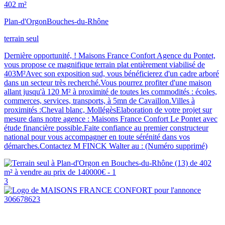
402 m²
Plan-d'Orgon
Bouches-du-Rhône
terrain seul
Dernière opportunité, ! Maisons France Confort Agence du Pontet,
vous propose ce magnifique terrain plat entièrement viabilisé de
403M²Avec son exposition sud, vous bénéficierez d'un cadre arboré
dans un secteur très recherché.Vous pourrez profiter d'une maison
allant jusqu'à 120 M² à proximité de toutes les commodités : écoles,
commerces, services, transports, à 5mn de Cavaillon.Villes à
proximités :Cheval blanc, MollégèsElaboration de votre projet sur
mesure dans notre agence : Maisons France Confort Le Pontet avec
étude financière possible.Faite confiance au premier constructeur
national pour vous accompagner en toute sérénité dans vos
démarches.Contactez M FINCK Walter au : (Numéro supprimé)
3