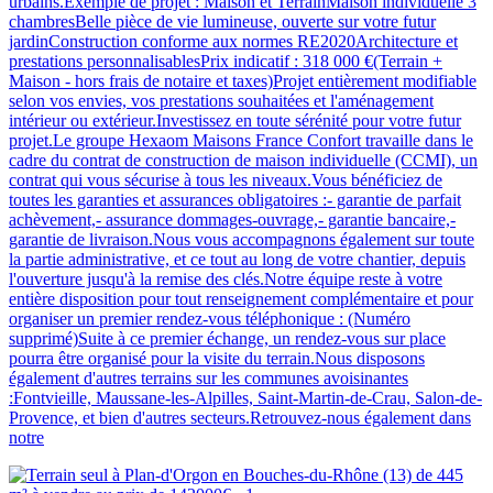
urbains.Exemple de projet : Maison et TerrainMaison individuelle 3
chambresBelle pièce de vie lumineuse, ouverte sur votre futur
jardinConstruction conforme aux normes RE2020Architecture et
prestations personnalisablesPrix indicatif : 318 000 €(Terrain +
Maison - hors frais de notaire et taxes)Projet entièrement modifiable
selon vos envies, vos prestations souhaitées et l'aménagement
intérieur ou extérieur.Investissez en toute sérénité pour votre futur
projet.Le groupe Hexaom Maisons France Confort travaille dans le
cadre du contrat de construction de maison individuelle (CCMI), un
contrat qui vous sécurise à tous les niveaux.Vous bénéficiez de
toutes les garanties et assurances obligatoires :- garantie de parfait
achèvement,- assurance dommages-ouvrage,- garantie bancaire,-
garantie de livraison.Nous vous accompagnons également sur toute
la partie administrative, et ce tout au long de votre chantier, depuis
l'ouverture jusqu'à la remise des clés.Notre équipe reste à votre
entière disposition pour tout renseignement complémentaire et pour
organiser un premier rendez-vous téléphonique : (Numéro
supprimé)Suite à ce premier échange, un rendez-vous sur place
pourra être organisé pour la visite du terrain.Nous disposons
également d'autres terrains sur les communes avoisinantes
:Fontvieille, Maussane-les-Alpilles, Saint-Martin-de-Crau, Salon-de-
Provence, et bien d'autres secteurs.Retrouvez-nous également dans
notre