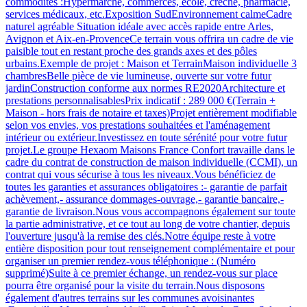
commodités :Hypermarché, commerces, école, crèche, pharmacie,
services médicaux, etc.Exposition SudEnvironnement calmeCadre
naturel agréable Situation idéale avec accès rapide entre Arles,
Avignon et Aix-en-ProvenceCe terrain vous offrira un cadre de vie
paisible tout en restant proche des grands axes et des pôles
urbains.Exemple de projet : Maison et TerrainMaison individuelle 3
chambresBelle pièce de vie lumineuse, ouverte sur votre futur
jardinConstruction conforme aux normes RE2020Architecture et
prestations personnalisablesPrix indicatif : 289 000 €(Terrain +
Maison - hors frais de notaire et taxes)Projet entièrement modifiable
selon vos envies, vos prestations souhaitées et l'aménagement
intérieur ou extérieur.Investissez en toute sérénité pour votre futur
projet.Le groupe Hexaom Maisons France Confort travaille dans le
cadre du contrat de construction de maison individuelle (CCMI), un
contrat qui vous sécurise à tous les niveaux.Vous bénéficiez de
toutes les garanties et assurances obligatoires :- garantie de parfait
achèvement,- assurance dommages-ouvrage,- garantie bancaire,-
garantie de livraison.Nous vous accompagnons également sur toute
la partie administrative, et ce tout au long de votre chantier, depuis
l'ouverture jusqu'à la remise des clés.Notre équipe reste à votre
entière disposition pour tout renseignement complémentaire et pour
organiser un premier rendez-vous téléphonique : (Numéro
supprimé)Suite à ce premier échange, un rendez-vous sur place
pourra être organisé pour la visite du terrain.Nous disposons
également d'autres terrains sur les communes avoisinantes