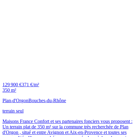
129 900 €
371 €/m²
350 m²
Plan-d'Orgon
Bouches-du-Rhône
terrain seul
Maisons France Confort et ses partenaires fonciers vous proposent :
Un terrain plat de 350 m² sur la commune très recherchée de Plan
d'Orgon , situé et entre Avignon et Aix-en-Provence et toutes ses