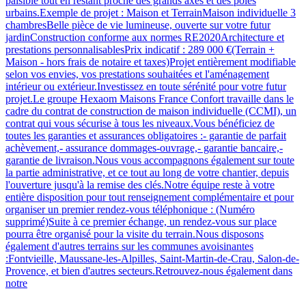
paisible tout en restant proche des grands axes et des pôles
urbains.Exemple de projet : Maison et TerrainMaison individuelle 3
chambresBelle pièce de vie lumineuse, ouverte sur votre futur
jardinConstruction conforme aux normes RE2020Architecture et
prestations personnalisablesPrix indicatif : 289 000 €(Terrain +
Maison - hors frais de notaire et taxes)Projet entièrement modifiable
selon vos envies, vos prestations souhaitées et l'aménagement
intérieur ou extérieur.Investissez en toute sérénité pour votre futur
projet.Le groupe Hexaom Maisons France Confort travaille dans le
cadre du contrat de construction de maison individuelle (CCMI), un
contrat qui vous sécurise à tous les niveaux.Vous bénéficiez de
toutes les garanties et assurances obligatoires :- garantie de parfait
achèvement,- assurance dommages-ouvrage,- garantie bancaire,-
garantie de livraison.Nous vous accompagnons également sur toute
la partie administrative, et ce tout au long de votre chantier, depuis
l'ouverture jusqu'à la remise des clés.Notre équipe reste à votre
entière disposition pour tout renseignement complémentaire et pour
organiser un premier rendez-vous téléphonique : (Numéro
supprimé)Suite à ce premier échange, un rendez-vous sur place
pourra être organisé pour la visite du terrain.Nous disposons
également d'autres terrains sur les communes avoisinantes
:Fontvieille, Maussane-les-Alpilles, Saint-Martin-de-Crau, Salon-de-
Provence, et bien d'autres secteurs.Retrouvez-nous également dans
notre