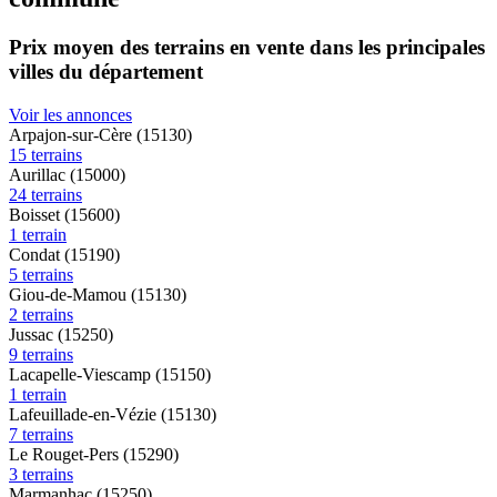
Prix moyen des terrains en vente dans les principales
villes du département
Voir les annonces
Arpajon-sur-Cère (15130)
15 terrains
Aurillac (15000)
24 terrains
Boisset (15600)
1 terrain
Condat (15190)
5 terrains
Giou-de-Mamou (15130)
2 terrains
Jussac (15250)
9 terrains
Lacapelle-Viescamp (15150)
1 terrain
Lafeuillade-en-Vézie (15130)
7 terrains
Le Rouget-Pers (15290)
3 terrains
Marmanhac (15250)