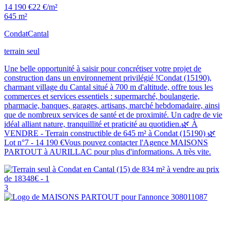
14 190 €
22 €/m²
645 m²
Condat
Cantal
terrain seul
Une belle opportunité à saisir pour concrétiser votre projet de
construction dans un environnement privilégié !Condat (15190),
charmant village du Cantal situé à 700 m d'altitude, offre tous les
commerces et services essentiels : supermarché, boulangerie,
pharmacie, banques, garages, artisans, marché hebdomadaire, ainsi
que de nombreux services de santé et de proximité. Un cadre de vie
idéal alliant nature, tranquillité et praticité au quotidien.🌿 À
VENDRE - Terrain constructible de 645 m² à Condat (15190) 🌿
Lot n°7 - 14 190 €Vous pouvez contacter l'Agence MAISONS
PARTOUT à AURILLAC pour plus d'informations. A très vite.
3