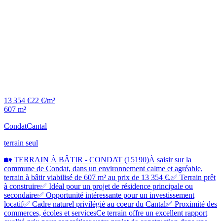
13 354 €
22 €/m²
607 m²
Condat
Cantal
terrain seul
🏡 TERRAIN À BÂTIR - CONDAT (15190)À saisir sur la
commune de Condat, dans un environnement calme et agréable,
terrain à bâtir viabilisé de 607 m² au prix de 13 354 €.✅ Terrain prêt
à construire✅ Idéal pour un projet de résidence principale ou
secondaire✅ Opportunité intéressante pour un investissement
locatif✅ Cadre naturel privilégié au coeur du Cantal✅ Proximité des
commerces, écoles et servicesCe terrain offre un excellent rapport