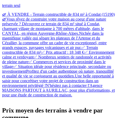
terrain seul
🌿 À VENDRE - Terrain constructible de 834 m² à Condat (15190)
🌿Vous rêvez de construire votre maison au coeur d'une nature
préservée ? Découvrez ce terrain de 834 m² situé à Condat,
charmant village de montagne à 700 mètres d'altitude, dans le
CANTAL, en région Auvergne-Rhône-Alpes.Nichée dans la
magnifique vallée qui sépare les plateaux de l'Artense et du
Cézallier, la commune offre un cadre de vie exceptionnel, entre
grands espaces, paysages volcaniques et air pur.✅ Terrain
constructible de 834 m²✅ Prix attractif : 18 348 €✅ Environnement
calme et verdoyant✅ Nombreux sentiers de randonnée et activités
de pleine nature✅ Commerces et services de proximité dans le
village✅ Situation idéale pour résidence principale, secondaire ou
investissementProfitez d'un cadre authentique où nature, tranquillité
et qualité de vie se conjuguent au quotidien.Une belle opportunité à
saisir pour concrétiser votre projet de construction dans un
environnement privilégié !N'hésitez pas à contacter l'Agence
MAISONS PARTOUT à AURILLAC, pour plus d'informations, et
pour une étude de construction de maison.
Prix moyen des terrains à vendre par
commune