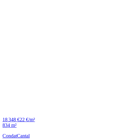
18 348 €
22 €/m²
834 m²
Condat
Cantal