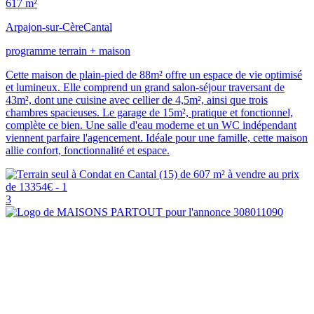
617 m²
Arpajon-sur-Cère
Cantal
programme terrain + maison
Cette maison de plain-pied de 88m² offre un espace de vie optimisé
et lumineux. Elle comprend un grand salon-séjour traversant de
43m², dont une cuisine avec cellier de 4,5m², ainsi que trois
chambres spacieuses. Le garage de 15m², pratique et fonctionnel,
complète ce bien. Une salle d'eau moderne et un WC indépendant
viennent parfaire l'agencement. Idéale pour une famille, cette maison
allie confort, fonctionnalité et espace.
3