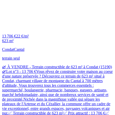
13 706 €
22 €/m²
623 m²
Condat
Cantal
terrain seul
🌿 À VENDRE - Terrain constructible de 623 m² à Condat (15190)
🌿Lot n°3 - 13 706 €Vous rêvez de construire votre maison au coeur
d'une nature préservée ? Découvrez ce terrain de 623 m² situé à
Condat, charmant village de montagne du Cantal à 700 mètres
d'altitude, Vous trouverez tous les commerces essentiels :
supermarché, boulangerie, pharmacie, banques, garages, artisans,
marché hebdomadaire, ainsi que de nombreux services de santé et
de proximité.Nichée dans la magnifique vallée qui sépare les
plateaux de l'Artense et du Cézallier, la commune offre un cadre de
vie exceptionnel, entre grands espaces, paysages volcaniques et air
pur.✅ Terrain constructible de 623 m²✅ Prix attractif : 13 706 €✅