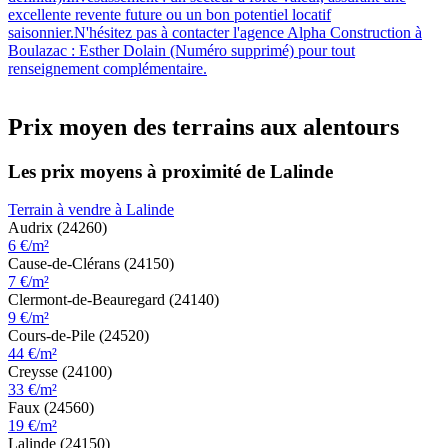
excellente revente future ou un bon potentiel locatif
saisonnier.N'hésitez pas à contacter l'agence Alpha Construction à
Boulazac : Esther Dolain (Numéro supprimé) pour tout
renseignement complémentaire.
Prix moyen des terrains aux alentours
Les prix moyens à proximité de Lalinde
Terrain à vendre à Lalinde
Audrix (24260)
6 €/m²
Cause-de-Clérans (24150)
7 €/m²
Clermont-de-Beauregard (24140)
9 €/m²
Cours-de-Pile (24520)
44 €/m²
Creysse (24100)
33 €/m²
Faux (24560)
19 €/m²
Lalinde (24150)