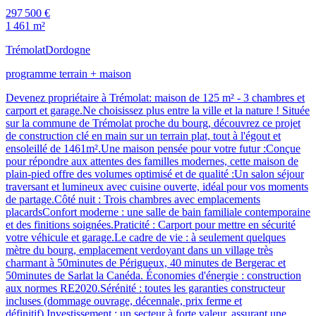
297 500 €
1 461 m²
Trémolat
Dordogne
programme terrain + maison
Devenez propriétaire à Trémolat: maison de 125 m² - 3 chambres et
carport et garage.Ne choisissez plus entre la ville et la nature ! Située
sur la commune de Trémolat proche du bourg, découvrez ce projet
de construction clé en main sur un terrain plat, tout à l'égout et
ensoleillé de 1461m².Une maison pensée pour votre futur :Conçue
pour répondre aux attentes des familles modernes, cette maison de
plain-pied offre des volumes optimisé et de qualité :Un salon séjour
traversant et lumineux avec cuisine ouverte, idéal pour vos moments
de partage.Côté nuit : Trois chambres avec emplacements
placardsConfort moderne : une salle de bain familiale contemporaine
et des finitions soignées.Praticité : Carport pour mettre en sécurité
votre véhicule et garage.Le cadre de vie : à seulement quelques
mètre du bourg, emplacement verdoyant dans un village très
charmant à 50minutes de Périgueux, 40 minutes de Bergerac et
50minutes de Sarlat la Canéda. Économies d'énergie : construction
aux normes RE2020.Sérénité : toutes les garanties constructeur
incluses (dommage ouvrage, décennale, prix ferme et
définitif).Investissement : un secteur à forte valeur, assurant une