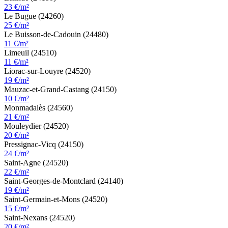
23 €/m²
Le Bugue (24260)
25 €/m²
Le Buisson-de-Cadouin (24480)
11 €/m²
Limeuil (24510)
11 €/m²
Liorac-sur-Louyre (24520)
19 €/m²
Mauzac-et-Grand-Castang (24150)
10 €/m²
Monmadalès (24560)
21 €/m²
Mouleydier (24520)
20 €/m²
Pressignac-Vicq (24150)
24 €/m²
Saint-Agne (24520)
22 €/m²
Saint-Georges-de-Montclard (24140)
19 €/m²
Saint-Germain-et-Mons (24520)
15 €/m²
Saint-Nexans (24520)
20 €/m²