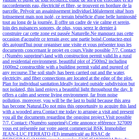
raccordements eau, électricité et fibre, se trouvent en bordure de la
parcelle. Prévoir un assainissement individuel.Idéalement situé hors
lotissement mais non isolé, ce terrain bénéficie d'une belle luminosité
tout au long de la journée. Il offre un cadre de vie calme et serein,
loin des nuisances sonores, de plus, vous serez le dernier à
construire car cette zone est passée Naturelle.Ne manquez pas cette
occasion d'acquérir ce terrain avec une partie boisé.Contactez-moi
dès aujourd'hui pour organiser une visite et vous présenter tous les
documents concernant le projet en cours.Visite possible 7/7. Contact
: (Numéro supprimé).land with construction permit valid.In a rural
and residential environment, beautiful plot of 2500m2 including
1600m2 constructible with a building permit valid and purged of
any recourse.The soil study has been carried out and the water,
electricity, and fiber connections are located at the edge of the plot.
Plan for individual sanitation.Ideally located outside subdivision but
not isolated, this land enjoys a beautiful light throughout the day. It
offers a calm and serene living environment, far from noise
pollution, moreover, you will be the last to build because this area
has become Natural.Do not miss this opportunity to acquire this land
with a wooded area.Contact me today to arrange a visit and present
you all the documents regarding the ongoing project.Visit possible
7/7. Contact: (Numéro supprimé).Cette annonce référence 327009
vous est présentée par votre agent commercial BSK Immobilier
JEAN-LUC FERRATO (EI) immatriculé au RSAC de