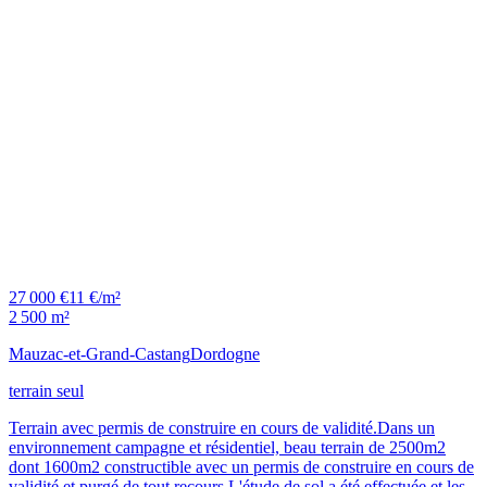
27 000 €
11 €/m²
2 500 m²
Mauzac-et-Grand-Castang
Dordogne
terrain seul
Terrain avec permis de construire en cours de validité.Dans un
environnement campagne et résidentiel, beau terrain de 2500m2
dont 1600m2 constructible avec un permis de construire en cours de
validité et purgé de tout recours.L'étude de sol a été effectuée et les