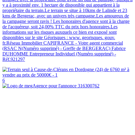
y a à proximité env. 1 hectare de disponible qui appartient à la
propriétaire du terrain.Le terrain se situe à 10kms de Lalinde et 23
kms de Bergerac, avec un univers très campagne.Les amoureux de
la campagne seront ravis ! Les honoraires d'agence sont à la charge
de l'acquéreur, soit 24,00% TTC du prix hors honoraires.Les
informations sur les risques auxquels ce bien est exposé sont
disponibles sur le site Géorisques : www. georisques. gouv.
fr.Réseau Immobilier CAPIFRANCE - Votre agent commercial
(RSAC N(Numéro supprimé) - Greffe de BERGERAC) Fabrice
DUHOMME Entrepreneur Individuel (Numéro supprimé) -
Réf.921297
6