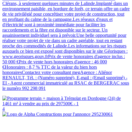
Clérans, à seulement quelques minutes de Lalinde.Implanté dans un
environnement paisible, en bordure de forêt, ce terrain offre un cadre
de vie privilégié pour concrétiser votre projet de construction, tout
en profitant du calme de la campagne.Les réseaux d'eaux et
d'électricité sont à proximité immédiate pour faciliter les
raccordements et la fibre est disponible sur le secteur. Un
assainissement individuel sera à prévoir.Une belle opportunité pour
réaliser votre projet de vie dans un cadre agréable, tout en restant
proche des commodités de Lalinde.Les informations sur les risques
auxquels ce bien est exposé sont disponibles sur le site Géorisques :
www.georisques.gouv.frPrix de vente honoraires d'agence inclus :
50 000 €Prix de vente hors honoraires d'agence : 46 000
€Honoraires : 8,7 % TTC de la valeur du bien hors
honorairesContactez votre consultant megAgence : Aliénor
RENAULT, Tél. : (Numéro supprimé), E-mail : (Email supprimé) -
EI - Agent commercial immatriculé au RSAC de BERGERAC sous
le numéro 992 298 091
4