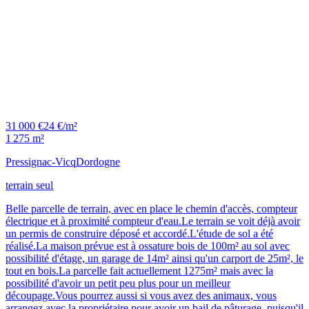
31 000 €
24 €/m²
1 275 m²
Pressignac-Vicq
Dordogne
terrain seul
Belle parcelle de terrain, avec en place le chemin d'accès, compteur
électrique et à proximité compteur d'eau.Le terrain se voit déjà avoir
un permis de construire déposé et accordé.L'étude de sol a été
réalisé.La maison prévue est à ossature bois de 100m² au sol avec
possibilité d'étage, un garage de 14m² ainsi qu'un carport de 25m², le
tout en bois.La parcelle fait actuellement 1275m² mais avec la
possibilité d'avoir un petit peu plus pour un meilleur
découpage.Vous pourrez aussi si vous avez des animaux, vous
arrangez avec la propriétaire pour avoir un bail de pâturage, puisqu'il