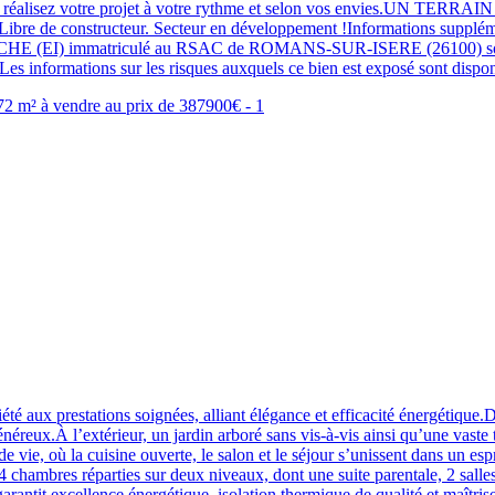
isez votre projet à votre rythme et selon vos envies.UN TERRAIN PRÊT
lle.Libre de constructeur. Secteur en développement !Informations supp
CHE (EI) immatriculé au RSAC de ROMANS-SUR-ISERE (26100) sous
s informations sur les risques auxquels ce bien est exposé sont dispon
iété aux prestations soignées, alliant élégance et efficacité énergétique
éreux.À l’extérieur, un jardin arboré sans vis-à-vis ainsi qu’une vaste t
de vie, où la cuisine ouverte, le salon et le séjour s’unissent dans un e
 4 chambres réparties sur deux niveaux, dont une suite parentale, 2 salle
antit excellence énergétique, isolation thermique de qualité et maîtri