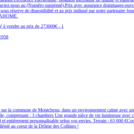
actez-nous au (Numéro supprimé).Prix avec assurance dommages-ouvrage
sous réserve de disponibilité et au prix indiqué par notre partenaire fo
 VITAHOME.
r sur la commune de Montchenu, dans un environnement calme avec une
lle, comprenant : 3 chambres Une grande pièce de vie lumineuse avec cu
 et entièrement personnalisable selon vos envies. Terrain : 63 000 €C
légié au coeur de la Drôme des Collines !