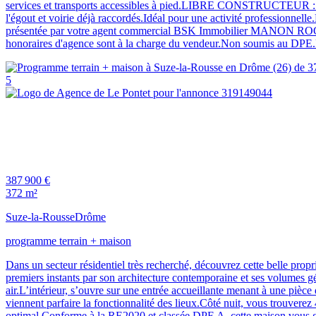
services et transports accessibles à pied.LIBRE CONSTRUCTEUR : réal
l'égout et voirie déjà raccordés.Idéal pour une activité professionne
présentée par votre agent commercial BSK Immobilier MANON RO
honoraires d'agence sont à la charge du vendeur.Non soumis au DPE.Le
5
387 900 €
372 m²
Suze-la-Rousse
Drôme
programme terrain + maison
Dans un secteur résidentiel très recherché, découvrez cette belle propr
premiers instants par son architecture contemporaine et ses volumes gén
air.L’intérieur, s’ouvre sur une entrée accueillante menant à une pièce 
viennent parfaire la fonctionnalité des lieux.Côté nuit, vous trouverez
optimal.Conforme à la RE2020 et classée DPE A, cette maison vous gar