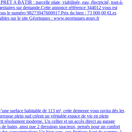
 A BÂTIR : parcelle plate, viabilisée, eau, électricité, tout-à-
lémentaires sur demande.Cette annonce référence 344012 vous est
 le numéro 98273947600017.Prix du bien : 73 000,00 €Les
ibles sur le site Géorisques : www.georisques.gouv.fr
.D’une surface habitable de 113 m², cette demeure vous ravira dès les
errasse plein sud créent un véritable espace de vie en plein
sprit résolument moderne. Un cellier et un accès direct au garage
s de bains, ainsi que 2 dressings spacieux, pensés pour un confort
se des consommations.Un bien rare, aux finitions haut de gamme, à