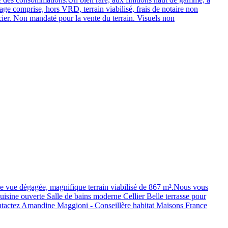
 comprise, hors VRD, terrain viabilisé, frais de notaire non
ncier. Non mandaté pour la vente du terrain. Visuels non
 vue dégagée, magnifique terrain viabilisé de 867 m².Nous vous
isine ouverte Salle de bains moderne Cellier Belle terrasse pour
ontactez Amandine Maggioni - Conseillère habitat Maisons France