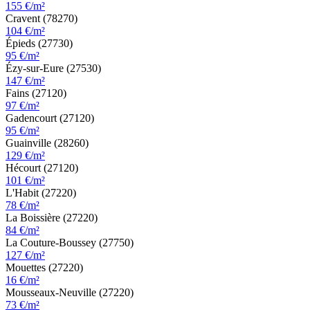
155 €/m²
Cravent (78270)
104 €/m²
Épieds (27730)
95 €/m²
Ézy-sur-Eure (27530)
147 €/m²
Fains (27120)
97 €/m²
Gadencourt (27120)
95 €/m²
Guainville (28260)
129 €/m²
Hécourt (27120)
101 €/m²
L'Habit (27220)
78 €/m²
La Boissière (27220)
84 €/m²
La Couture-Boussey (27750)
127 €/m²
Mouettes (27220)
16 €/m²
Mousseaux-Neuville (27220)
73 €/m²