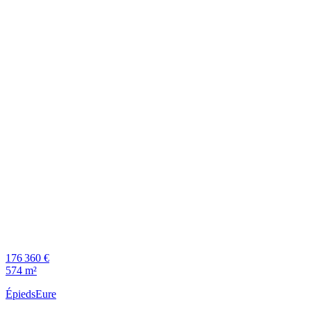
176 360 €
574 m²
Épieds
Eure