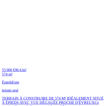
55 000 €
96 €/m²
574 m²
Épieds
Eure
terrain seul
TERRAIN À CONSTRUIRE DE 574 M² IDÉALEMENT SITUÉ
À ÉPIEDS AVEC VUE DÉGAGÉE PROCHE D'ÉVREUXCe