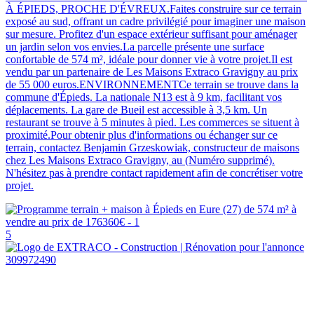
À ÉPIEDS, PROCHE D'ÉVREUX.Faites construire sur ce terrain
exposé au sud, offrant un cadre privilégié pour imaginer une maison
sur mesure. Profitez d'un espace extérieur suffisant pour aménager
un jardin selon vos envies.La parcelle présente une surface
confortable de 574 m², idéale pour donner vie à votre projet.Il est
vendu par un partenaire de Les Maisons Extraco Gravigny au prix
de 55 000 euros.ENVIRONNEMENTCe terrain se trouve dans la
commune d'Épieds. La nationale N13 est à 9 km, facilitant vos
déplacements. La gare de Bueil est accessible à 3,5 km. Un
restaurant se trouve à 5 minutes à pied. Les commerces se situent à
proximité.Pour obtenir plus d'informations ou échanger sur ce
terrain, contactez Benjamin Grzeskowiak, constructeur de maisons
chez Les Maisons Extraco Gravigny, au (Numéro supprimé).
N'hésitez pas à prendre contact rapidement afin de concrétiser votre
projet.
5