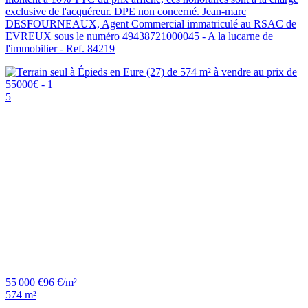
exclusive de l'acquéreur. DPE non concerné. Jean-marc
DESFOURNEAUX, Agent Commercial immatriculé au RSAC de
EVREUX sous le numéro 49438721000045 - A la lucarne de
l'immobilier - Ref. 84219
5
55 000 €
96 €/m²
574 m²