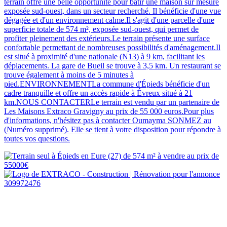
terrain offre une belle opportunité pour bâtir une maison sur mesure
exposée sud-ouest, dans un secteur recherché. Il bénéficie d'une vue
dégagée et d'un environnement calme.Il s'agit d'une parcelle d'une
superficie totale de 574 m², exposée sud-ouest, qui permet de
profiter pleinement des extérieurs.Le terrain présente une surface
confortable permettant de nombreuses possibilités d'aménagement.Il
est situé à proximité d'une nationale (N13) à 9 km, facilitant les
déplacements. La gare de Bueil se trouve à 3,5 km. Un restaurant se
trouve également à moins de 5 minutes à
pied.ENVIRONNEMENTLa commune d'Épieds bénéficie d'un
cadre tranquille et offre un accès rapide à Évreux situé à 21
km.NOUS CONTACTERLe terrain est vendu par un partenaire de
Les Maisons Extraco Gravigny au prix de 55 000 euros.Pour plus
d'informations, n'hésitez pas à contacter Oumayma SONMEZ au
(Numéro supprimé). Elle se tient à votre disposition pour répondre à
toutes vos questions.