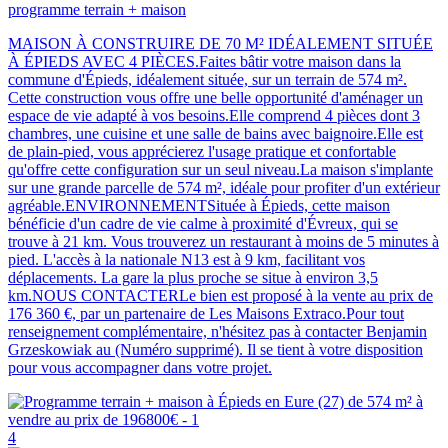
programme terrain + maison
MAISON À CONSTRUIRE DE 70 M² IDÉALEMENT SITUÉE
À ÉPIEDS AVEC 4 PIÈCES.Faites bâtir votre maison dans la
commune d'Épieds, idéalement située, sur un terrain de 574 m².
Cette construction vous offre une belle opportunité d'aménager un
espace de vie adapté à vos besoins.Elle comprend 4 pièces dont 3
chambres, une cuisine et une salle de bains avec baignoire.Elle est
de plain-pied, vous apprécierez l'usage pratique et confortable
qu'offre cette configuration sur un seul niveau.La maison s'implante
sur une grande parcelle de 574 m², idéale pour profiter d'un extérieur
agréable.ENVIRONNEMENTSituée à Épieds, cette maison
bénéficie d'un cadre de vie calme à proximité d'Évreux, qui se
trouve à 21 km. Vous trouverez un restaurant à moins de 5 minutes à
pied. L'accès à la nationale N13 est à 9 km, facilitant vos
déplacements. La gare la plus proche se situe à environ 3,5
km.NOUS CONTACTERLe bien est proposé à la vente au prix de
176 360 €, par un partenaire de Les Maisons Extraco.Pour tout
renseignement complémentaire, n'hésitez pas à contacter Benjamin
Grzeskowiak au (Numéro supprimé). Il se tient à votre disposition
pour vous accompagner dans votre projet.
4