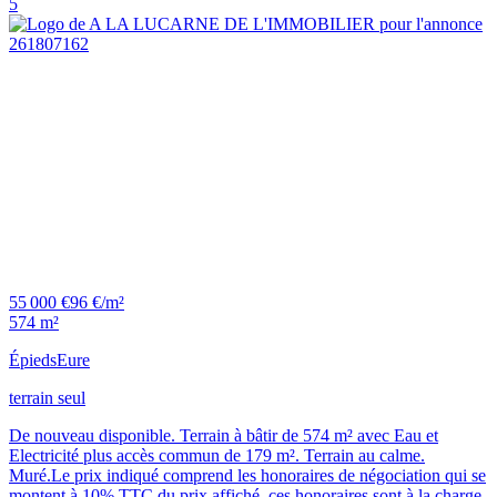
5
55 000 €
96 €/m²
574 m²
Épieds
Eure
terrain seul
De nouveau disponible. Terrain à bâtir de 574 m² avec Eau et
Electricité plus accès commun de 179 m². Terrain au calme.
Muré.Le prix indiqué comprend les honoraires de négociation qui se
montent à 10% TTC du prix affiché, ces honoraires sont à la charge