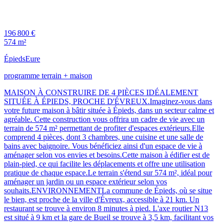
196 800 €
574 m²
Épieds
Eure
programme terrain + maison
MAISON À CONSTRUIRE DE 4 PIÈCES IDÉALEMENT
SITUÉE À ÉPIEDS, PROCHE D'ÉVREUX.Imaginez-vous dans
votre future maison à bâtir située à Épieds, dans un secteur calme et
agréable. Cette construction vous offrira un cadre de vie avec un
terrain de 574 m² permettant de profiter d'espaces extérieurs.Elle
comprend 4 pièces, dont 3 chambres, une cuisine et une salle de
bains avec baignoire. Vous bénéficiez ainsi d'un espace de vie à
aménager selon vos envies et besoins.Cette maison à édifier est de
plain-pied, ce qui facilite les déplacements et offre une utilisation
pratique de chaque espace.Le terrain s'étend sur 574 m², idéal pour
aménager un jardin ou un espace extérieur selon vos
souhaits.ENVIRONNEMENTLa commune de Épieds, où se situe
le bien, est proche de la ville d'Évreux, accessible à 21 km. Un
restaurant se trouve à environ 8 minutes à pied. L'axe routier N13
est situé à 9 km et la gare de Bueil se trouve à 3,5 km, facilitant vos