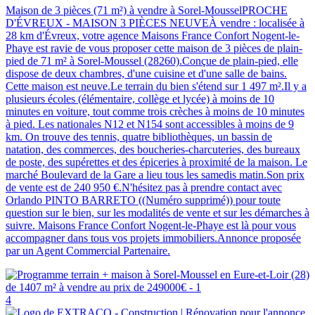
Maison de 3 pièces (71 m²) à vendre à Sorel-MousselPROCHE
D'ÉVREUX - MAISON 3 PIÈCES NEUVEÀ vendre : localisée à
28 km d'Évreux, votre agence Maisons France Confort Nogent-le-
Phaye est ravie de vous proposer cette maison de 3 pièces de plain-
pied de 71 m² à Sorel-Moussel (28260).Conçue de plain-pied, elle
dispose de deux chambres, d'une cuisine et d'une salle de bains.
Cette maison est neuve.Le terrain du bien s'étend sur 1 497 m².Il y a
plusieurs écoles (élémentaire, collège et lycée) à moins de 10
minutes en voiture, tout comme trois crèches à moins de 10 minutes
à pied. Les nationales N12 et N154 sont accessibles à moins de 9
km. On trouve des tennis, quatre bibliothèques, un bassin de
natation, des commerces, des boucheries-charcuteries, des bureaux
de poste, des supérettes et des épiceries à proximité de la maison. Le
marché Boulevard de la Gare a lieu tous les samedis matin.Son prix
de vente est de 240 950 €.N'hésitez pas à prendre contact avec
Orlando PINTO BARRETO ((Numéro supprimé)) pour toute
question sur le bien, sur les modalités de vente et sur les démarches à
suivre. Maisons France Confort Nogent-le-Phaye est là pour vous
accompagner dans tous vos projets immobiliers.Annonce proposée
par un Agent Commercial Partenaire.
4