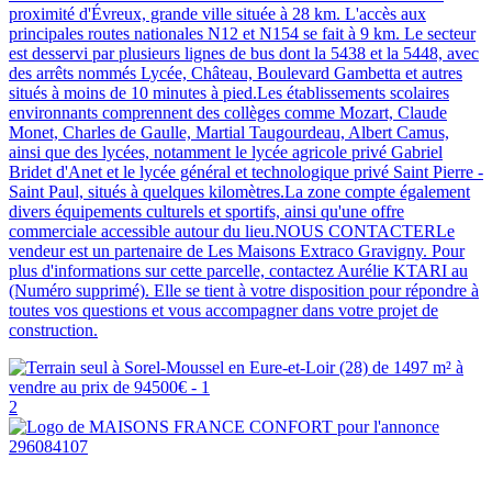
proximité d'Évreux, grande ville située à 28 km. L'accès aux
principales routes nationales N12 et N154 se fait à 9 km. Le secteur
est desservi par plusieurs lignes de bus dont la 5438 et la 5448, avec
des arrêts nommés Lycée, Château, Boulevard Gambetta et autres
situés à moins de 10 minutes à pied.Les établissements scolaires
environnants comprennent des collèges comme Mozart, Claude
Monet, Charles de Gaulle, Martial Taugourdeau, Albert Camus,
ainsi que des lycées, notamment le lycée agricole privé Gabriel
Bridet d'Anet et le lycée général et technologique privé Saint Pierre -
Saint Paul, situés à quelques kilomètres.La zone compte également
divers équipements culturels et sportifs, ainsi qu'une offre
commerciale accessible autour du lieu.NOUS CONTACTERLe
vendeur est un partenaire de Les Maisons Extraco Gravigny. Pour
plus d'informations sur cette parcelle, contactez Aurélie KTARI au
(Numéro supprimé). Elle se tient à votre disposition pour répondre à
toutes vos questions et vous accompagner dans votre projet de
construction.
2