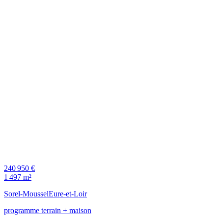
240 950 €
1 497 m²
Sorel-Moussel
Eure-et-Loir
programme terrain + maison