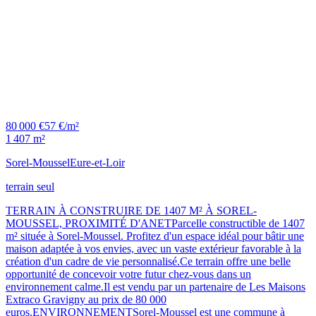
80 000 €
57 €/m²
1 407 m²
Sorel-Moussel
Eure-et-Loir
terrain seul
TERRAIN À CONSTRUIRE DE 1407 M² À SOREL-
MOUSSEL, PROXIMITÉ D'ANETParcelle constructible de 1407
m² située à Sorel-Moussel. Profitez d'un espace idéal pour bâtir une
maison adaptée à vos envies, avec un vaste extérieur favorable à la
création d'un cadre de vie personnalisé.Ce terrain offre une belle
opportunité de concevoir votre futur chez-vous dans un
environnement calme.Il est vendu par un partenaire de Les Maisons
Extraco Gravigny au prix de 80 000
euros.ENVIRONNEMENTSorel-Moussel est une commune à