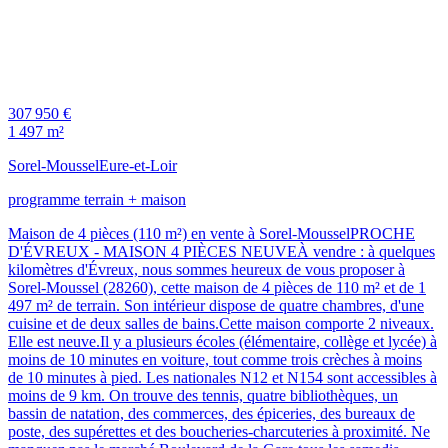
307 950 €
1 497 m²
Sorel-Moussel
Eure-et-Loir
programme terrain + maison
Maison de 4 pièces (110 m²) en vente à Sorel-MousselPROCHE
D'ÉVREUX - MAISON 4 PIÈCES NEUVEÀ vendre : à quelques
kilomètres d'Évreux, nous sommes heureux de vous proposer à
Sorel-Moussel (28260), cette maison de 4 pièces de 110 m² et de 1
497 m² de terrain. Son intérieur dispose de quatre chambres, d'une
cuisine et de deux salles de bains.Cette maison comporte 2 niveaux.
Elle est neuve.Il y a plusieurs écoles (élémentaire, collège et lycée) à
moins de 10 minutes en voiture, tout comme trois crèches à moins
de 10 minutes à pied. Les nationales N12 et N154 sont accessibles à
moins de 9 km. On trouve des tennis, quatre bibliothèques, un
bassin de natation, des commerces, des épiceries, des bureaux de
poste, des supérettes et des boucheries-charcuteries à proximité. Ne