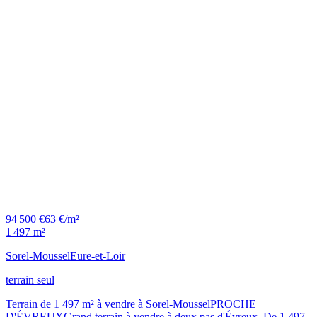
94 500 €
63 €/m²
1 497 m²
Sorel-Moussel
Eure-et-Loir
terrain seul
Terrain de 1 497 m² à vendre à Sorel-MousselPROCHE
D'ÉVREUXGrand terrain à vendre à deux pas d'Évreux. De 1 497