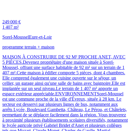
249 000 €
1 407 m²
Sorel-Moussel
Eure-et-Loir
programme terrain + maison
MAISON À CONSTRUIRE DE 92 M² PROCHE ANET, AVEC
5 PIÈCES.Devenez propriétaire d'une maison située à Sorel-
Moussel, offrant une surface habitable de 92 m² sur un terrain de 1
407 m².Cette maison à édifier comporte 5 pièces, dont 4 chambres.
Elle comprend également une cuisine ouverte sur le séjour, un
cellier, un garage ainsi qu'une salle de bains avec baignoire.Elle est
implantée sur un seul niveau.Le terrain de 1 407 m² apporte un
espace extérieur appréciable.ENVIRONNEMENTSorel-Moussel
est une commune proche de la ville d'Évreux, située à 28 km. Le
secteur est desservi par plusieurs lignes de bus, notamment aux
arrêts Lycée, Boulevard Gambetta, Château, Le Pérou, et Châtelets,
permettant de se déplacer facilement dans la région. Vous trouverez
à proximité plusieurs établissements scolaires diversifiés, notamment
le lycée agricole privé Gabriel Bridet d'Anet et plusieurs collèges
tels que Mozart, Claude Monet, Charles de Gaulle, Martial