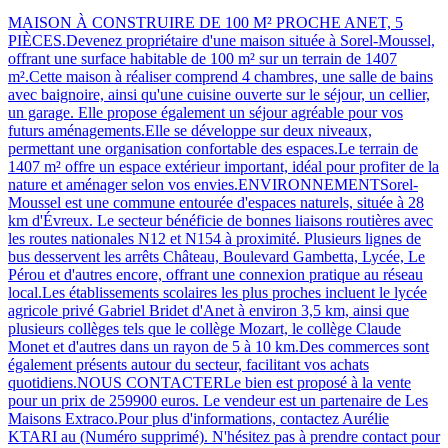
MAISON À CONSTRUIRE DE 100 M² PROCHE ANET, 5
PIÈCES.Devenez propriétaire d'une maison située à Sorel-Moussel,
offrant une surface habitable de 100 m² sur un terrain de 1407
m².Cette maison à réaliser comprend 4 chambres, une salle de bains
avec baignoire, ainsi qu'une cuisine ouverte sur le séjour, un cellier,
un garage. Elle propose également un séjour agréable pour vos
futurs aménagements.Elle se développe sur deux niveaux,
permettant une organisation confortable des espaces.Le terrain de
1407 m² offre un espace extérieur important, idéal pour profiter de la
nature et aménager selon vos envies.ENVIRONNEMENTSorel-
Moussel est une commune entourée d'espaces naturels, située à 28
km d'Évreux. Le secteur bénéficie de bonnes liaisons routières avec
les routes nationales N12 et N154 à proximité. Plusieurs lignes de
bus desservent les arrêts Château, Boulevard Gambetta, Lycée, Le
Pérou et d'autres encore, offrant une connexion pratique au réseau
local.Les établissements scolaires les plus proches incluent le lycée
agricole privé Gabriel Bridet d'Anet à environ 3,5 km, ainsi que
plusieurs collèges tels que le collège Mozart, le collège Claude
Monet et d'autres dans un rayon de 5 à 10 km.Des commerces sont
également présents autour du secteur, facilitant vos achats
quotidiens.NOUS CONTACTERLe bien est proposé à la vente
pour un prix de 259900 euros. Le vendeur est un partenaire de Les
Maisons Extraco.Pour plus d'informations, contactez Aurélie
KTARI au (Numéro supprimé). N'hésitez pas à prendre contact pour