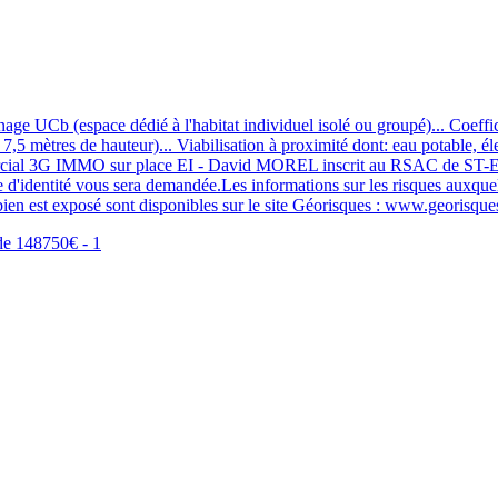
Cb (espace dédié à l'habitat individuel isolé ou groupé)... Coeffic
7,5 mètres de hauteur)... Viabilisation à proximité dont: eau potable, 
ial 3G IMMO sur place EI - David MOREL inscrit au RSAC de ST-ET
èce d'identité vous sera demandée.Les informations sur les risques auxque
ien est exposé sont disponibles sur le site Géorisques : www.georisque