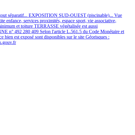
'égout séparatif... EXPOSITION SUD-OUEST (piscinable)... Vue
 enfance, services proximités, espace sport, vie associative,
 minimum et toiture TERRASSE végétalisée est aussi
E n° 492 280 409 Selon l'article L.561.5 du Code Monétaire et
ce bien est exposé sont disponibles sur le site Géorisques :
s.gouv.fr