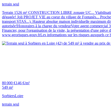
terrain seul
Terrain 1526 m² CONSTRUCTION LIBRE zonage UC... Viabilisation à 
dégagée! Joli PROJET VIE au coeur du village de Fontanès... Proche to
transport STAS...). Hauteur absolue maison individuelle maximum dix
autorisée!Honoraires à la charge du vendeurVotre agent commercia
Financier, pour l'organisation de la visite, la présentation d'une pièce
www.georisques.gouv.frLes informations sur les risques auxquels ce b
80 000 €
146 €/m²
549 m²
Sorbiers
Loire
terrain seul