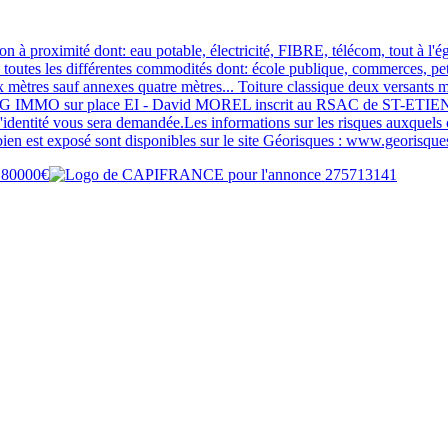
proximité dont: eau potable, électricité, FIBRE, télécom, tout à l
utes les différentes commodités dont: école publique, commerces, petite
 mètres sauf annexes quatre mètres... Toiture classique deux versants
l 3G IMMO sur place EI - David MOREL inscrit au RSAC de ST-ETIENN
 d'identité vous sera demandée.Les informations sur les risques auxquels 
ien est exposé sont disponibles sur le site Géorisques : www.georisque