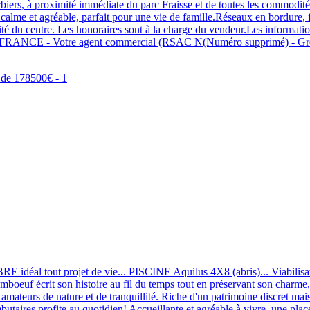
orbiers, à proximité immédiate du parc Fraisse et de toutes les commodit
lme et agréable, parfait pour une vie de famille.Réseaux en bordure, fa
imité du centre. Les honoraires sont à la charge du vendeur.Les informatio
r CAPIFRANCE - Votre agent commercial (RSAC N(Numéro supprimé)
idéal tout projet de vie... PISCINE Aquilus 4X8 (abris)... Viabilisatio
oeuf écrit son histoire au fil du temps tout en préservant son charme,
amateurs de nature et de tranquillité. Riche d'un patrimoine discret mai
aires profite au quotidien! Accueillante et agréable à vivre, une place