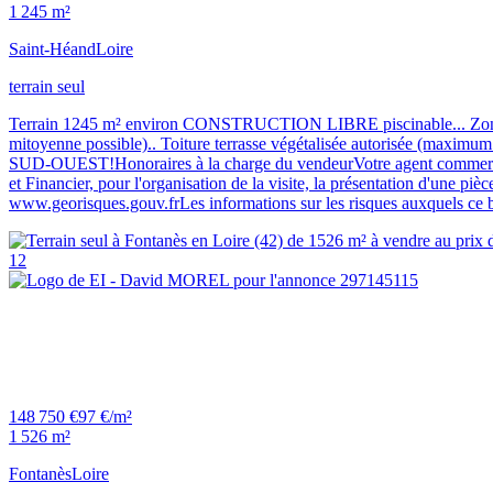
1 245 m²
Saint-Héand
Loire
terrain seul
Terrain 1245 m² environ CONSTRUCTION LIBRE piscinable... Zonage U
mitoyenne possible).. Toiture terrasse végétalisée autorisée (maximum 
SUD-OUEST!Honoraires à la charge du vendeurVotre agent commerc
et Financier, pour l'organisation de la visite, la présentation d'une pi
www.georisques.gouv.frLes informations sur les risques auxquels ce b
12
148 750 €
97 €/m²
1 526 m²
Fontanès
Loire