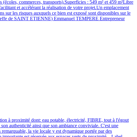
és (écoles, commerces, transports).Superficies : 549 m² et 459 m²Libre
cilitant et accélérant la réalisation de votre projet.Un emplacement
ns sur les risques auxquels ce bien est exposé sont disponibles sur le
 - Greffe de SAINT ETIENNE) Emmanuel TEMPERE Entrepreneur
n à proximité dont: eau potable, électricité, FIBRE, tout à l'égout
 son authenticité ainsi que son ambiance conviviale. C'est une
s remarquable, la vie locale y est dynamique portée par des
 importante est réservée aux espaces verts de proximité... Label