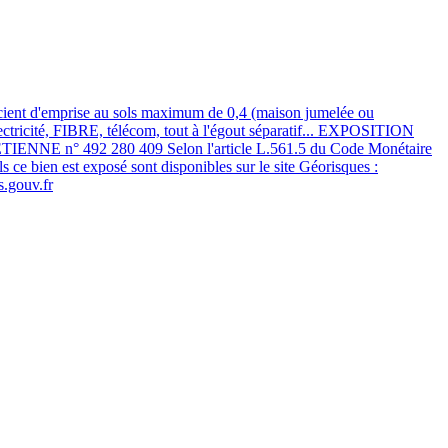
ient d'emprise au sols maximum de 0,4 (maison jumelée ou
électricité, FIBRE, télécom, tout à l'égout séparatif... EXPOSITION
IENNE n° 492 280 409 Selon l'article L.561.5 du Code Monétaire
ls ce bien est exposé sont disponibles sur le site Géorisques :
s.gouv.fr