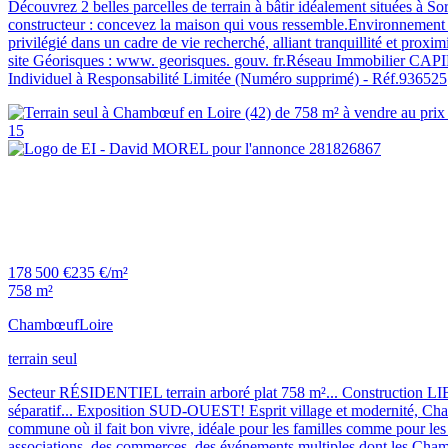
Découvrez 2 belles parcelles de terrain à bâtir idéalement situées à S
constructeur : concevez la maison qui vous ressemble.Environnement ca
privilégié dans un cadre de vie recherché, alliant tranquillité et prox
site Géorisques : www. georisques. gouv. fr.Réseau Immobilie
Individuel à Responsabilité Limitée (Numéro supprimé) - Réf.936525
15
178 500 €
235 €/m²
758 m²
Chambœuf
Loire
terrain seul
Secteur RÉSIDENTIEL terrain arboré plat 758 m²... Construction LIBRE 
séparatif... Exposition SUD-OUEST! Esprit village et modernité, Chamb
commune où il fait bon vivre, idéale pour les familles comme pour les 
associations, des commerces, des événements multiples dont les Chambut