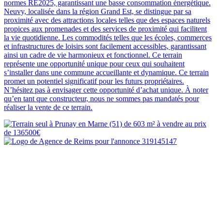
normes RE2025, garantissant une basse consommation énergétique.
Neuvy, localisée dans la région Grand Est, se distingue par sa
proximité avec des attractions locales telles que des espaces naturels
propices aux promenades et des services de proximité qui facilitent
la vie quotidienne. Les commodités telles que les écoles, commerces
et infrastructures de loisirs sont facilement accessibles, garantissant
ainsi un cadre de vie harmonieux et fonctionnel. Ce terrain
représente une opportunité unique pour ceux qui souhaitent
s’installer dans une commune accueillante et dynamique. Ce terrain
promet un potentiel significatif pour les futurs propriétaires.
N’hésitez pas à envisager cette opportunité d’achat unique. À noter
qu’en tant que constructeur, nous ne sommes pas mandatés pour
réaliser la vente de ce terrain.