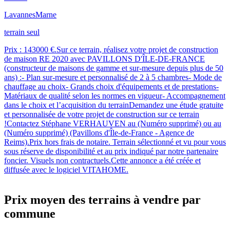
Lavannes
Marne
terrain seul
Prix : 143000 €.Sur ce terrain, réalisez votre projet de construction
de maison RE 2020 avec PAVILLONS D'ÎLE-DE-FRANCE
(constructeur de maisons de gamme et sur-mesure depuis plus de 50
ans) :- Plan sur-mesure et personnalisé de 2 à 5 chambres- Mode de
chauffage au choix- Grands choix d'équipements et de prestations-
Matériaux de qualité selon les normes en vigueur- Accompagnement
dans le choix et l’acquisition du terrainDemandez une étude gratuite
et personnalisée de votre projet de construction sur ce terrain
!Contactez Stéphane VERHAUVEN au (Numéro supprimé) ou au
(Numéro supprimé) (Pavillons d'Île-de-France - Agence de
Reims).Prix hors frais de notaire. Terrain sélectionné et vu pour vous
sous réserve de disponibilité et au prix indiqué par notre partenaire
foncier. Visuels non contractuels.Cette annonce a été créée et
diffusée avec le logiciel VITAHOME.
Prix moyen des terrains à vendre par
commune