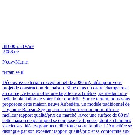
38 000 €
18 €/m²
2 086 m²
Neuvy
Marne
terrain seul
Découvrez ce terrain exceptionnel de 2086 m², idéal pour votre
projet de construction de maison. Situé dans un cadre champêtre et
au calme, ce terrain offre une façade de 23 mètres, permettant une
belle implantation de votre futur domicile. Sur ce terrain, nous vous
proposons cette maison neuve Aubetière, un modèle traditionnel de
la gamme Babeau-Seguin, constructeur reconnu pour offrir le
meilleur rapport qualité/prix du marché. Avec une surface de 88 m²,
cette maison de plain-pied se compose de 4 pièces, dont 3 chambres
spacieuses, idéales pour accueillir toute votre famille. L’Aubetière se
distingue par son excellent rapport qualité/prix et sa conformité aux