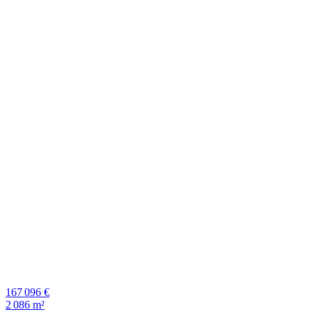
167 096 €
2 086 m²