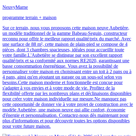
Neuvy
Marne
programme terrain + maison
Sur ce terrain, nous vous proposons cette maison neuve Aubetière,
un modèle traditionnel de la gamme Babeau-Seguin, constructeur
reconnu pour offrir le meilleur rapport qualité/prix du marché. Avec
une surface de 88 m², cette maison de plain-pied se compose de 4
pièces, dont 3 chambres spacieuses, idéales pour accueillir toute
votre famille.L'Aubetière se distingue par son excellent rapport
qualité/prix et sa conformité aux normes RE2020, garantissant une
basse consommation énergétique. Vous avez la possibilité de
personnaliser votre maison en choisissant entre un toit à 2 pans ou à
4 pans, ainsi qu'en ajoutant un garage ou un sous-sol selon vos
besoins.Cette maison moderne et fonctionnelle est conçue pour
s'adapter à vos envies et à votre mode de vie. Profitez de la
flexibilité offerte par les nombreux plans et déclinaisons disponibles
pour créer votre maison individuelle sur mesure.Ne manquez pas
cette opportunité de donner vie à votre projet de construction avec le
modèle Aubetière, une maison neuve qui allie confort, économie
d'énergie et personnalisation. Contactez-nous dès maintenant pour
plus d'informations et pour découvrir toutes les options disponibles
pour votre future maison.