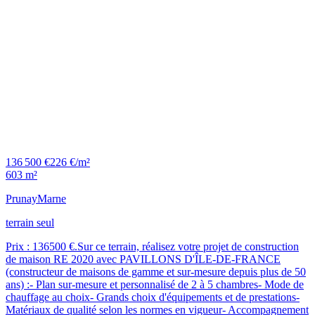
136 500 €
226 €/m²
603 m²
Prunay
Marne
terrain seul
Prix : 136500 €.Sur ce terrain, réalisez votre projet de construction
de maison RE 2020 avec PAVILLONS D'ÎLE-DE-FRANCE
(constructeur de maisons de gamme et sur-mesure depuis plus de 50
ans) :- Plan sur-mesure et personnalisé de 2 à 5 chambres- Mode de
chauffage au choix- Grands choix d'équipements et de prestations-
Matériaux de qualité selon les normes en vigueur- Accompagnement