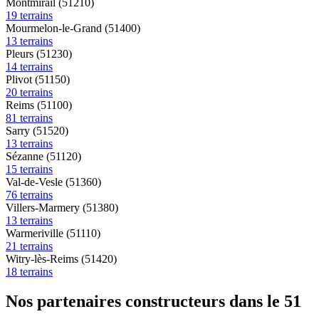
Montmirail (51210)
19 terrains
Mourmelon-le-Grand (51400)
13 terrains
Pleurs (51230)
14 terrains
Plivot (51150)
20 terrains
Reims (51100)
81 terrains
Sarry (51520)
13 terrains
Sézanne (51120)
15 terrains
Val-de-Vesle (51360)
76 terrains
Villers-Marmery (51380)
13 terrains
Warmeriville (51110)
21 terrains
Witry-lès-Reims (51420)
18 terrains
Nos partenaires constructeurs dans le 51