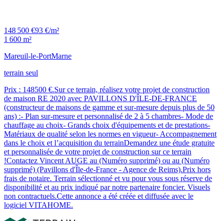
148 500 €
93 €/m²
1 600 m²
Mareuil-le-Port
Marne
terrain seul
Prix : 148500 €.Sur ce terrain, réalisez votre projet de construction
de maison RE 2020 avec PAVILLONS D'ÎLE-DE-FRANCE
(constructeur de maisons de gamme et sur-mesure depuis plus de 50
ans) :- Plan sur-mesure et personnalisé de 2 à 5 chambres- Mode de
chauffage au choix- Grands choix d'équipements et de prestations-
Matériaux de qualité selon les normes en vigueur- Accompagnement
dans le choix et l’acquisition du terrainDemandez une étude gratuite
et personnalisée de votre projet de construction sur ce terrain
!Contactez Vincent AUGE au (Numéro supprimé) ou au (Numéro
supprimé) (Pavillons d'Île-de-France - Agence de Reims).Prix hors
frais de notaire. Terrain sélectionné et vu pour vous sous réserve de
disponibilité et au prix indiqué par notre partenaire foncier. Visuels
non contractuels.Cette annonce a été créée et diffusée avec le
logiciel VITAHOME.