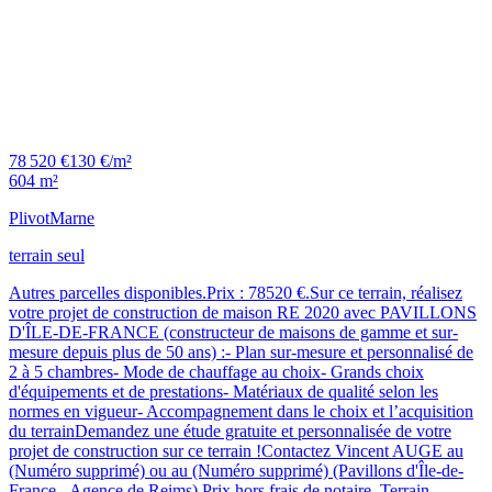
78 520 €
130 €/m²
604 m²
Plivot
Marne
terrain seul
Autres parcelles disponibles.Prix : 78520 €.Sur ce terrain, réalisez
votre projet de construction de maison RE 2020 avec PAVILLONS
D'ÎLE-DE-FRANCE (constructeur de maisons de gamme et sur-
mesure depuis plus de 50 ans) :- Plan sur-mesure et personnalisé de
2 à 5 chambres- Mode de chauffage au choix- Grands choix
d'équipements et de prestations- Matériaux de qualité selon les
normes en vigueur- Accompagnement dans le choix et l’acquisition
du terrainDemandez une étude gratuite et personnalisée de votre
projet de construction sur ce terrain !Contactez Vincent AUGE au
(Numéro supprimé) ou au (Numéro supprimé) (Pavillons d'Île-de-
France - Agence de Reims).Prix hors frais de notaire. Terrain