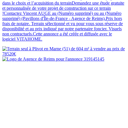
dans le choix et l’acquisition du terrainDemandez une étude gratuite
et personnalisée de votre projet de construction sur ce terrain
!Contactez Vincent AUGE au (Numéro supprimé) ou au (Numéro
supprimé) (Pavillons d'Île-de-France - Agence de Reims).Prix hors
frais de notaire. Terrain sélectionné et vu pour vous sous réserve de
disponibilité et au prix indiqué par notre partenaire foncier. Visuels
non contractuels.Cette annonce a été créée et diffusée avec le
logiciel VITAHOME.