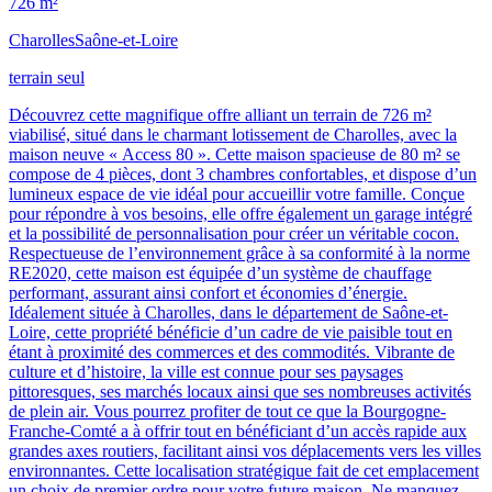
726 m²
Charolles
Saône-et-Loire
terrain seul
Découvrez cette magnifique offre alliant un terrain de 726 m²
viabilisé, situé dans le charmant lotissement de Charolles, avec la
maison neuve « Access 80 ». Cette maison spacieuse de 80 m² se
compose de 4 pièces, dont 3 chambres confortables, et dispose d’un
lumineux espace de vie idéal pour accueillir votre famille. Conçue
pour répondre à vos besoins, elle offre également un garage intégré
et la possibilité de personnalisation pour créer un véritable cocon.
Respectueuse de l’environnement grâce à sa conformité à la norme
RE2020, cette maison est équipée d’un système de chauffage
performant, assurant ainsi confort et économies d’énergie.
Idéalement située à Charolles, dans le département de Saône-et-
Loire, cette propriété bénéficie d’un cadre de vie paisible tout en
étant à proximité des commerces et des commodités. Vibrante de
culture et d’histoire, la ville est connue pour ses paysages
pittoresques, ses marchés locaux ainsi que ses nombreuses activités
de plein air. Vous pourrez profiter de tout ce que la Bourgogne-
Franche-Comté a à offrir tout en bénéficiant d’un accès rapide aux
grandes axes routiers, facilitant ainsi vos déplacements vers les villes
environnantes. Cette localisation stratégique fait de cet emplacement
un choix de premier ordre pour votre future maison. Ne manquez