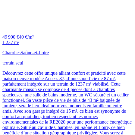
49 900 €
40 €/m²
1 237 m²
Charolles
Saône-et-Loire
terrain seul
Découvrez cette offre unique alliant confort et praticité avec cette
maison neuve modèle Access 87, d’une superficie de 87 m²,
parfaitement intégrée sur un terrain de 1237 m² viabilisé. Cette
charmante maison se compose de 4 pièces dont 3 chambres
spacieuses, une salle de bains moderne, un WC séparé et un cellier
fonctionnel. Sa vaste pièce de vie de plus de 43 m² baignée de
lumière, sera le lieu idéal pour vos moments en famille ou entre
amis. Avec son garage intégré de 15 m², ce bien est synonyme de
confort au quotidien, tout en respectant les normes
environnementales de la RE2020 pour une performance énergétique
optimale. Situé au cœur de Charolles, en Saône-et-Loire, ce bien
bénéficie d’une situation géographique privilégiée. Vous serez à