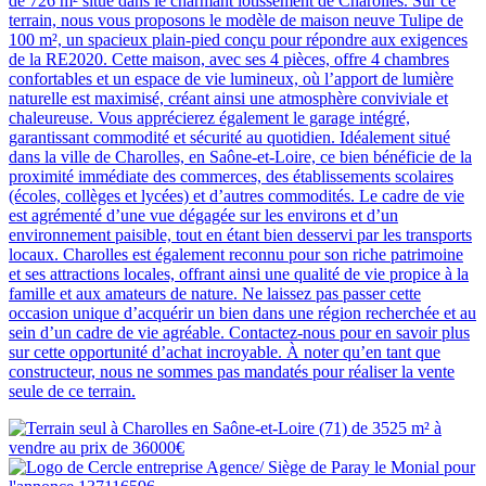
de 726 m² situé dans le charmant lotissement de Charolles. Sur ce
terrain, nous vous proposons le modèle de maison neuve Tulipe de
100 m², un spacieux plain-pied conçu pour répondre aux exigences
de la RE2020. Cette maison, avec ses 4 pièces, offre 4 chambres
confortables et un espace de vie lumineux, où l’apport de lumière
naturelle est maximisé, créant ainsi une atmosphère conviviale et
chaleureuse. Vous apprécierez également le garage intégré,
garantissant commodité et sécurité au quotidien. Idéalement situé
dans la ville de Charolles, en Saône-et-Loire, ce bien bénéficie de la
proximité immédiate des commerces, des établissements scolaires
(écoles, collèges et lycées) et d’autres commodités. Le cadre de vie
est agrémenté d’une vue dégagée sur les environs et d’un
environnement paisible, tout en étant bien desservi par les transports
locaux. Charolles est également reconnu pour son riche patrimoine
et ses attractions locales, offrant ainsi une qualité de vie propice à la
famille et aux amateurs de nature. Ne laissez pas passer cette
occasion unique d’acquérir un bien dans une région recherchée et au
sein d’un cadre de vie agréable. Contactez-nous pour en savoir plus
sur cette opportunité d’achat incroyable. À noter qu’en tant que
constructeur, nous ne sommes pas mandatés pour réaliser la vente
seule de ce terrain.