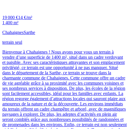
19 000 €
14 €/m²
1 400 m²
Chahaignes
Sarthe
terrain seul
Bienvenue à Chahaignes ! Nous avons pour vous un terrain à
vendre d’une superficie de 1400 m², situé dans un cadre verdoyant
et paisible. Avec ses caractéristiques attrayantes et son emplacement
privilégié, ce terrain est une opportunité à ne pas manquer. Situé
dans le département de la Sarthe, ce terrain se trouve dans la
charmante commune de Chahaignes. Cette commune offre un cadre
de vie agréable grâce à sa proximité avec les communes voisines et
ses nombreux services à disposition. De plus, les écoles de la région
sont facilement accessibles, idéal pour les familles avec enfants. La
région regorge également d’attractions locales qui sauront plaire aux
amoureux de la nature et de la découverte. Les environs immédiats
du terrain offrent un cadre champêtre et arboré, avec de magnifiques
paysages à explorer. De plus, les adeptes d’activités en plein air
seront comblés grâce aux nombreuses possibilités de randonnées et
de promenades dans les environs. Enfin, ce terrain est non seulement