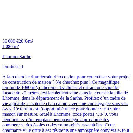
30 000 €
28 €/m²
1 080 m²
Lhomme
Sarthe
terrain seul
À la recherche d’un terrain d’exception pour concrétiser votre projet
de construction de maison ? Ne cherchez plus ! Ce magnifique
terrain de 1080 m², entièrement viabilisé et offrant une superbe
façade de 20 mètres, est idéalement situé dans le cœur de la ville de
Lhomme, dans le département de la Sarthe. Profitez d’un cadre de
vie agréable, ensoleillé et au calme, avec une vue dégagée sans vis-
à-vis. Ce terrain est l’opportunité rêvée pour donner vie à votre
maison sur mesure. Situé à Lhomme, code postal 72340, vous
bénéficierez d’un emplacement privilégié à proximité des
commerces, des écoles et des commodités essentielles. Cette
charmante ville offre à ses résidents une atmosphère conviviale, tout