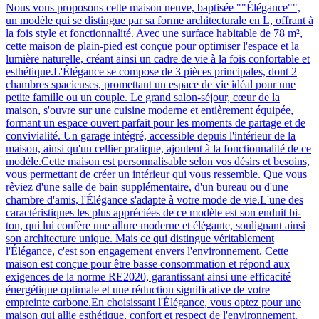
Nous vous proposons cette maison neuve, baptisée ""Élégance"",
un modèle qui se distingue par sa forme architecturale en L, offrant à
la fois style et fonctionnalité. Avec une surface habitable de 78 m²,
cette maison de plain-pied est conçue pour optimiser l'espace et la
lumière naturelle, créant ainsi un cadre de vie à la fois confortable et
esthétique.L'Élégance se compose de 3 pièces principales, dont 2
chambres spacieuses, promettant un espace de vie idéal pour une
petite famille ou un couple. Le grand salon-séjour, cœur de la
maison, s'ouvre sur une cuisine moderne et entièrement équipée,
formant un espace ouvert parfait pour les moments de partage et de
convivialité. Un garage intégré, accessible depuis l'intérieur de la
maison, ainsi qu'un cellier pratique, ajoutent à la fonctionnalité de ce
modèle.Cette maison est personnalisable selon vos désirs et besoins,
vous permettant de créer un intérieur qui vous ressemble. Que vous
rêviez d'une salle de bain supplémentaire, d'un bureau ou d'une
chambre d'amis, l'Élégance s'adapte à votre mode de vie.L'une des
caractéristiques les plus appréciées de ce modèle est son enduit bi-
ton, qui lui confère une allure moderne et élégante, soulignant ainsi
son architecture unique. Mais ce qui distingue véritablement
l'Élégance, c'est son engagement envers l'environnement. Cette
maison est conçue pour être basse consommation et répond aux
exigences de la norme RE2020, garantissant ainsi une efficacité
énergétique optimale et une réduction significative de votre
empreinte carbone.En choisissant l'Élégance, vous optez pour une
maison qui allie esthétique, confort et respect de l'environnement.