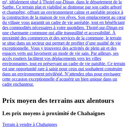
m², idéalement situé à Thoiré-sur-Dinan, dans le département de la
Sarthe. Ce terrain plat et viabilisé se distingue par son cadre arboré
et champêtre, offrant un environnement calme et agréable propice à
la construction de la maison de vos rêves. Son emplacement au cœur
du village vous garantit un cadre de vie agréable, tout en bénéficiant
des commodités nécessaires à votre quotidien. Thoiré-sur-Dinan est
une charmante commune qui allie tranquillité et accessibilité. À
proximité des commerces et des services de la commune, le terrain
se situe dans un secteur qui permet de profiter d’une qualité de vie
exceptionnelle. Vous y trouverez des activités de plein air et des
espaces verts qui favorisent un mode de vie sain. Par ailleurs, ses
accès routiers facilitent vos déplacements vers les villes
environnantes, tout en préservant un cadre de vie paisible. Ce terrain
est une opportunité rare à saisir pour ceux qui souhaitent construire
dans un environnement privilégié. N’attendez plus pour envisager
cette occasion exceptionnelle d’acquérir un bien unique dans un
cadre enchanteur.
Prix moyen des terrains aux alentours
Les prix moyens à proximité de Chahaignes
Terrain à vendre à Chahaignes