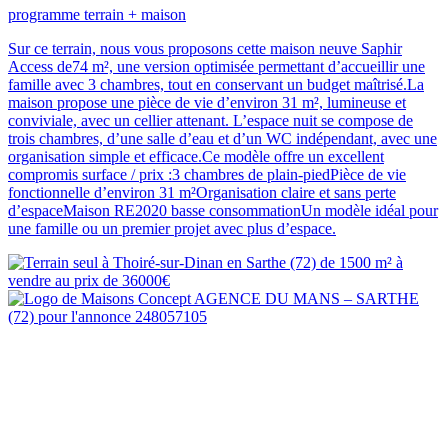
programme terrain + maison
Sur ce terrain, nous vous proposons cette maison neuve Saphir
Access de74 m², une version optimisée permettant d’accueillir une
famille avec 3 chambres, tout en conservant un budget maîtrisé.La
maison propose une pièce de vie d’environ 31 m², lumineuse et
conviviale, avec un cellier attenant. L’espace nuit se compose de
trois chambres, d’une salle d’eau et d’un WC indépendant, avec une
organisation simple et efficace.Ce modèle offre un excellent
compromis surface / prix :3 chambres de plain-piedPièce de vie
fonctionnelle d’environ 31 m²Organisation claire et sans perte
d’espaceMaison RE2020 basse consommationUn modèle idéal pour
une famille ou un premier projet avec plus d’espace.