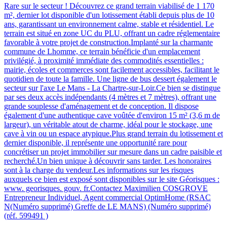
Rare sur le secteur ! Découvrez ce grand terrain viabilisé de 1 170
m², dernier lot disponible d'un lotissement établi depuis plus de 10
ans, garantissant un environnement calme, stable et résidentiel. Le
terrain est situé en zone UC du PLU, offrant un cadre réglementaire
favorable à votre projet de construction.Implanté sur la charmante
commune de Lhomme, ce terrain bénéficie d'un emplacement
privilégié, à proximité immédiate des commodités essentielles :
mairie, écoles et commerces sont facilement accessibles, facilitant le
quotidien de toute la famille. Une ligne de bus dessert également le
secteur sur l'axe Le Mans - La Chartre-sur-Loir.Ce bien se distingue
par ses deux accès indépendants (4 mètres et 7 mètres), offrant une
grande souplesse d'aménagement et de conception. Il dispose
également d'une authentique cave voûtée d'environ 15 m² (3,6 m de
largeur), un véritable atout de charme, idéal pour le stockage, une
cave à vin ou un espace atypique.Plus grand terrain du lotissement et
dernier disponible, il représente une opportunité rare pour
concrétiser un projet immobilier sur mesure dans un cadre paisible et
recherché.Un bien unique à découvrir sans tarder. Les honoraires
sont à la charge du vendeur.Les informations sur les risques
auxquels ce bien est exposé sont disponibles sur le site Géorisques :
www. georisques. gouv. fr.Contactez Maximilien COSGROVE
Entrepreneur Individuel, Agent commercial OptimHome (RSAC
N(Numéro supprimé) Greffe de LE MANS) (Numéro supprimé)
(réf. 599491 )