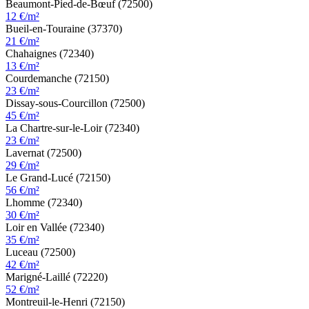
Beaumont-Pied-de-Bœuf (72500)
12 €/m²
Bueil-en-Touraine (37370)
21 €/m²
Chahaignes (72340)
13 €/m²
Courdemanche (72150)
23 €/m²
Dissay-sous-Courcillon (72500)
45 €/m²
La Chartre-sur-le-Loir (72340)
23 €/m²
Lavernat (72500)
29 €/m²
Le Grand-Lucé (72150)
56 €/m²
Lhomme (72340)
30 €/m²
Loir en Vallée (72340)
35 €/m²
Luceau (72500)
42 €/m²
Marigné-Laillé (72220)
52 €/m²
Montreuil-le-Henri (72150)