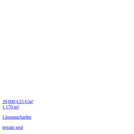
39 000 €
33 €/m²
1 170 m²
Lhomme
Sarthe
terrain seul