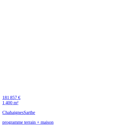
181 857 €
1 400 m²
Chahaignes
Sarthe
programme terrain + maison