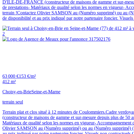
D'ÎLE-DE-FRANCE (constructeur de maisons de gamme et sur-mesure d
de prestations- Matériaux de qualité selon les normes en vigueur- Acc
terrain !Contactez Olivier SAMSON au (Numéro supprimé) ou au (Numér
de disponibilité et au prix indiqué par notre partenaire foncier. Visu
2
63 000 €
153 €/m²
412 m²
Choisy-en-Brie
Seine-et-Marne
terrain seul
Terrain plat et clos situé à 12 minutes de Coulommiers.Cadre verd
(constructeur de maisons de gamme et sur-mesure depuis plus de 50 an
Matériaux de qualité selon les normes en vigueur- Accompagnement dans
Olivier SAMSON au (Numéro supprimé) ou au (Numéro supprimé) (Pavill
au prix indiqué par notre partenaire foncier. Visuels non contractuel