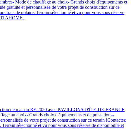
hambres- Mode de chauffage au choix- Grands choix d'équipements et
 gratuite et personnalisée de votre projet de construction sur ce
frais de notaire. Terrain sélectionné et vu pour vous sous réserve
iel VITAHOME.
de construction de maison RE 2020 avec PAVILLONS D'ÎLE-DE-FRANCE
ffage au choix- Grands choix d'équipements et de prestations-
sonnalisée de votre projet de construction sur ce terrain !Contactez
rrain sélectionné et vu pour vous sous réserve de disponibilité et