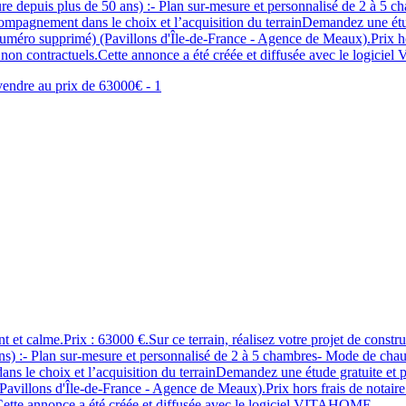
epuis plus de 50 ans) :- Plan sur-mesure et personnalisé de 2 à 5 c
ompagnement dans le choix et l’acquisition du terrainDemandez une étude
o supprimé) (Pavillons d'Île-de-France - Agence de Meaux).Prix hors 
els non contractuels.Cette annonce a été créée et diffusée avec le logic
oyant et calme.Prix : 63000 €.Sur ce terrain, réalisez votre projet 
s) :- Plan sur-mesure et personnalisé de 2 à 5 chambres- Mode de chau
 le choix et l’acquisition du terrainDemandez une étude gratuite et per
ons d'Île-de-France - Agence de Meaux).Prix hors frais de notaire. Te
s.Cette annonce a été créée et diffusée avec le logiciel VITAHOME.