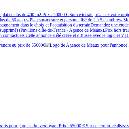
in plat et clos de 400 m2.Prix : 50000 €.Sur ce terrain, réalisez vot
 de 50 ans) :- Plan sur-mesure et personnalisé de 2 à 5 chambres- Mo
agnement dans le choix et l’acquisition du terrainDemandez une étude gra
imé) (Pavillons d'Île-de-France - Agence de Meaux).Prix hors frais de
 non contractuels.Cette annonce a été créée et diffusée avec le logiciel
ports pour gare, cadre verdoyant.Prix : 55000 €.Sur ce terrain, réali