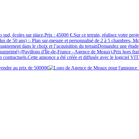
po sud, écoles sur place.Prix : 45000 €.Sur ce terrain, réalisez votr
 de 50 ans) :- Plan sur-mesure et personnalisé de 2 à 5 chambres- Mo
agnement dans le choix et l’acquisition du terrainDemandez une étude gra
imé) (Pavillons d'Île-de-France - Agence de Meaux).Prix hors frais de
 non contractuels.Cette annonce a été créée et diffusée avec le logiciel