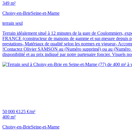
349 m²
Choisy-en-Brie
Seine-et-Marne
terrain seul
Terrain idéalement situé à 12 minutes de la gare de Coulommiers, ex
FRANCE (constructeur de maisons de gamme et sur-mesure depuis plus
prestations- Matériaux de qualité selon les normes en vigueur- Accomp
!Contactez Olivier SAMSON au (Numéro supprimé) ou au (Numéro suppr
disponibilité et au prix indiqué par notre partenaire foncier. Visuels
50 000 €
125 €/m²
400 m²
Choisy-en-Brie
Seine-et-Marne