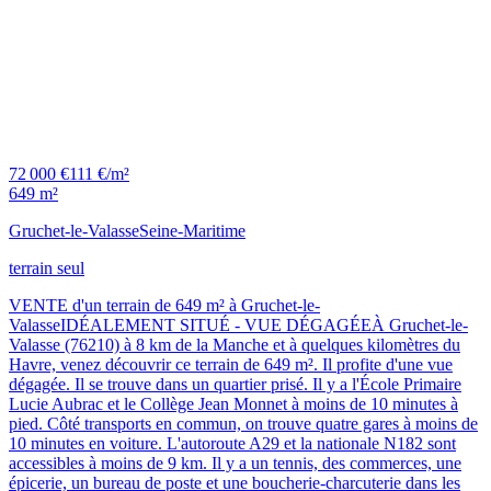
72 000 €
111 €/m²
649 m²
Gruchet-le-Valasse
Seine-Maritime
terrain seul
VENTE d'un terrain de 649 m² à Gruchet-le-
ValasseIDÉALEMENT SITUÉ - VUE DÉGAGÉEÀ Gruchet-le-
Valasse (76210) à 8 km de la Manche et à quelques kilomètres du
Havre, venez découvrir ce terrain de 649 m². Il profite d'une vue
dégagée. Il se trouve dans un quartier prisé. Il y a l'École Primaire
Lucie Aubrac et le Collège Jean Monnet à moins de 10 minutes à
pied. Côté transports en commun, on trouve quatre gares à moins de
10 minutes en voiture. L'autoroute A29 et la nationale N182 sont
accessibles à moins de 9 km. Il y a un tennis, des commerces, une
épicerie, un bureau de poste et une boucherie-charcuterie dans les