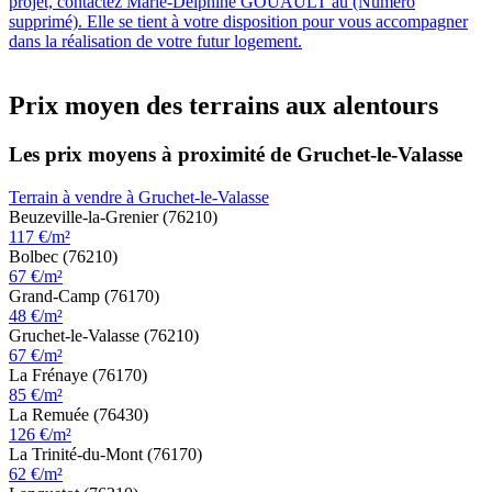
projet, contactez Marie-Delphine GOUAULT au (Numéro
supprimé). Elle se tient à votre disposition pour vous accompagner
dans la réalisation de votre futur logement.
Prix moyen des terrains aux alentours
Les prix moyens à proximité de Gruchet-le-Valasse
Terrain à vendre à Gruchet-le-Valasse
Beuzeville-la-Grenier (76210)
117 €/m²
Bolbec (76210)
67 €/m²
Grand-Camp (76170)
48 €/m²
Gruchet-le-Valasse (76210)
67 €/m²
La Frénaye (76170)
85 €/m²
La Remuée (76430)
126 €/m²
La Trinité-du-Mont (76170)
62 €/m²