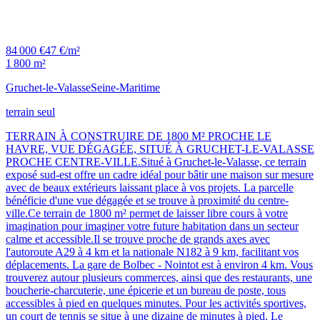
84 000 €
47 €/m²
1 800 m²
Gruchet-le-Valasse
Seine-Maritime
terrain seul
TERRAIN À CONSTRUIRE DE 1800 M² PROCHE LE
HAVRE, VUE DÉGAGÉE, SITUÉ À GRUCHET-LE-VALASSE
PROCHE CENTRE-VILLE.Situé à Gruchet-le-Valasse, ce terrain
exposé sud-est offre un cadre idéal pour bâtir une maison sur mesure
avec de beaux extérieurs laissant place à vos projets. La parcelle
bénéficie d'une vue dégagée et se trouve à proximité du centre-
ville.Ce terrain de 1800 m² permet de laisser libre cours à votre
imagination pour imaginer votre future habitation dans un secteur
calme et accessible.Il se trouve proche de grands axes avec
l'autoroute A29 à 4 km et la nationale N182 à 9 km, facilitant vos
déplacements. La gare de Bolbec - Nointot est à environ 4 km. Vous
trouverez autour plusieurs commerces, ainsi que des restaurants, une
boucherie-charcuterie, une épicerie et un bureau de poste, tous
accessibles à pied en quelques minutes. Pour les activités sportives,
un court de tennis se situe à une dizaine de minutes à pied. Le