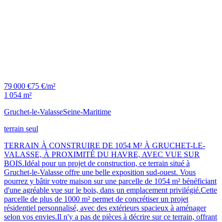
79 000 €
75 €/m²
1 054 m²
Gruchet-le-Valasse
Seine-Maritime
terrain seul
TERRAIN À CONSTRUIRE DE 1054 M² À GRUCHET-LE-
VALASSE, À PROXIMITÉ DU HAVRE, AVEC VUE SUR
BOIS.Idéal pour un projet de construction, ce terrain situé à
Gruchet-le-Valasse offre une belle exposition sud-ouest. Vous
pourrez y bâtir votre maison sur une parcelle de 1054 m² bénéficiant
d'une agréable vue sur le bois, dans un emplacement privilégié.Cette
parcelle de plus de 1000 m² permet de concrétiser un projet
résidentiel personnalisé, avec des extérieurs spacieux à aménager
selon vos envies.Il n'y a pas de pièces à décrire sur ce terrain, offrant