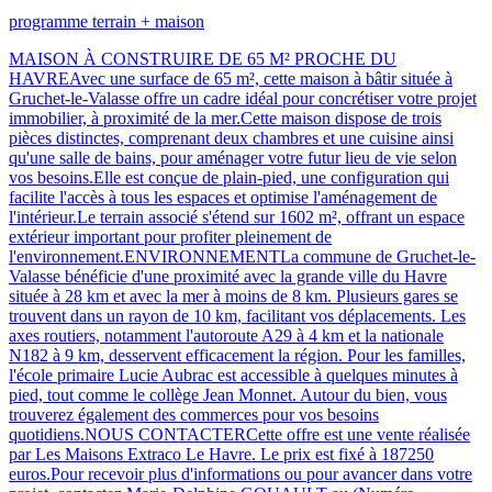
programme terrain + maison
MAISON À CONSTRUIRE DE 65 M² PROCHE DU
HAVREAvec une surface de 65 m², cette maison à bâtir située à
Gruchet-le-Valasse offre un cadre idéal pour concrétiser votre projet
immobilier, à proximité de la mer.Cette maison dispose de trois
pièces distinctes, comprenant deux chambres et une cuisine ainsi
qu'une salle de bains, pour aménager votre futur lieu de vie selon
vos besoins.Elle est conçue de plain-pied, une configuration qui
facilite l'accès à tous les espaces et optimise l'aménagement de
l'intérieur.Le terrain associé s'étend sur 1602 m², offrant un espace
extérieur important pour profiter pleinement de
l'environnement.ENVIRONNEMENTLa commune de Gruchet-le-
Valasse bénéficie d'une proximité avec la grande ville du Havre
située à 28 km et avec la mer à moins de 8 km. Plusieurs gares se
trouvent dans un rayon de 10 km, facilitant vos déplacements. Les
axes routiers, notamment l'autoroute A29 à 4 km et la nationale
N182 à 9 km, desservent efficacement la région. Pour les familles,
l'école primaire Lucie Aubrac est accessible à quelques minutes à
pied, tout comme le collège Jean Monnet. Autour du bien, vous
trouverez également des commerces pour vos besoins
quotidiens.NOUS CONTACTERCette offre est une vente réalisée
par Les Maisons Extraco Le Havre. Le prix est fixé à 187250
euros.Pour recevoir plus d'informations ou pour avancer dans votre