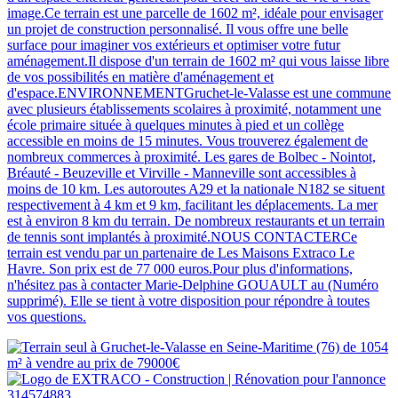
image.Ce terrain est une parcelle de 1602 m², idéale pour envisager
un projet de construction personnalisé. Il vous offre une belle
surface pour imaginer vos extérieurs et optimiser votre futur
aménagement.Il dispose d'un terrain de 1602 m² qui vous laisse libre
de vos possibilités en matière d'aménagement et
d'espace.ENVIRONNEMENTGruchet-le-Valasse est une commune
avec plusieurs établissements scolaires à proximité, notamment une
école primaire située à quelques minutes à pied et un collège
accessible en moins de 15 minutes. Vous trouverez également de
nombreux commerces à proximité. Les gares de Bolbec - Nointot,
Bréauté - Beuzeville et Virville - Manneville sont accessibles à
moins de 10 km. Les autoroutes A29 et la nationale N182 se situent
respectivement à 4 km et 9 km, facilitant les déplacements. La mer
est à environ 8 km du terrain. De nombreux restaurants et un terrain
de tennis sont implantés à proximité.NOUS CONTACTERCe
terrain est vendu par un partenaire de Les Maisons Extraco Le
Havre. Son prix est de 77 000 euros.Pour plus d'informations,
n'hésitez pas à contacter Marie-Delphine GOUAULT au (Numéro
supprimé). Elle se tient à votre disposition pour répondre à toutes
vos questions.