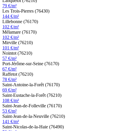
Lanquetot (76210)
79 €/m²
Les Trois-Pierres (76430)
144 €/m²
Lillebonne (76170)
102 €/m²
Mélamare (76170)
102 €/m²
Mirville (76210)
101 €/m²
Nointot (76210)
57 €/m²
Port-Jérôme-sur-Seine (76170)
67 €/m²
Raffetot (76210)
78 €/m²
Saint-Antoine-la-Forêt (76170)
69 €/m²
Saint-Eustache-la-Forêt (76210)
108 €/m²
Saint-Jean-de-Folleville (76170)
53 €/m²
Saint-Jean-de-la-Neuville (76210)
141 €/m²
Saint-Nicolas-de-la-Haie (76490)