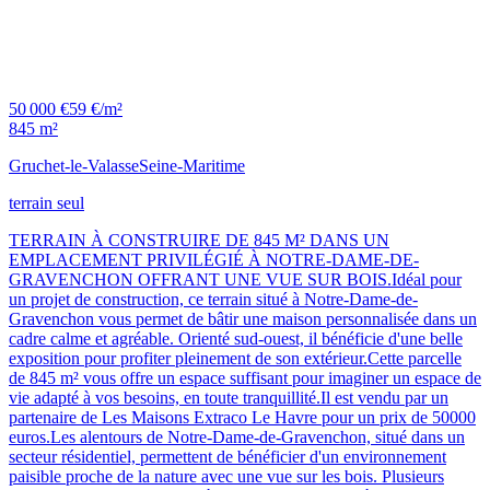
50 000 €
59 €/m²
845 m²
Gruchet-le-Valasse
Seine-Maritime
terrain seul
TERRAIN À CONSTRUIRE DE 845 M² DANS UN
EMPLACEMENT PRIVILÉGIÉ À NOTRE-DAME-DE-
GRAVENCHON OFFRANT UNE VUE SUR BOIS.Idéal pour
un projet de construction, ce terrain situé à Notre-Dame-de-
Gravenchon vous permet de bâtir une maison personnalisée dans un
cadre calme et agréable. Orienté sud-ouest, il bénéficie d'une belle
exposition pour profiter pleinement de son extérieur.Cette parcelle
de 845 m² vous offre un espace suffisant pour imaginer un espace de
vie adapté à vos besoins, en toute tranquillité.Il est vendu par un
partenaire de Les Maisons Extraco Le Havre pour un prix de 50000
euros.Les alentours de Notre-Dame-de-Gravenchon, situé dans un
secteur résidentiel, permettent de bénéficier d'un environnement
paisible proche de la nature avec une vue sur les bois. Plusieurs