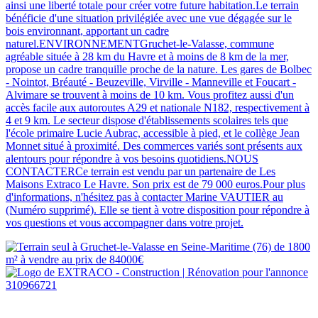
ainsi une liberté totale pour créer votre future habitation.Le terrain
bénéficie d'une situation privilégiée avec une vue dégagée sur le
bois environnant, apportant un cadre
naturel.ENVIRONNEMENTGruchet-le-Valasse, commune
agréable située à 28 km du Havre et à moins de 8 km de la mer,
propose un cadre tranquille proche de la nature. Les gares de Bolbec
- Nointot, Bréauté - Beuzeville, Virville - Manneville et Foucart -
Alvimare se trouvent à moins de 10 km. Vous profitez aussi d'un
accès facile aux autoroutes A29 et nationale N182, respectivement à
4 et 9 km. Le secteur dispose d'établissements scolaires tels que
l'école primaire Lucie Aubrac, accessible à pied, et le collège Jean
Monnet situé à proximité. Des commerces variés sont présents aux
alentours pour répondre à vos besoins quotidiens.NOUS
CONTACTERCe terrain est vendu par un partenaire de Les
Maisons Extraco Le Havre. Son prix est de 79 000 euros.Pour plus
d'informations, n'hésitez pas à contacter Marine VAUTIER au
(Numéro supprimé). Elle se tient à votre disposition pour répondre à
vos questions et vous accompagner dans votre projet.