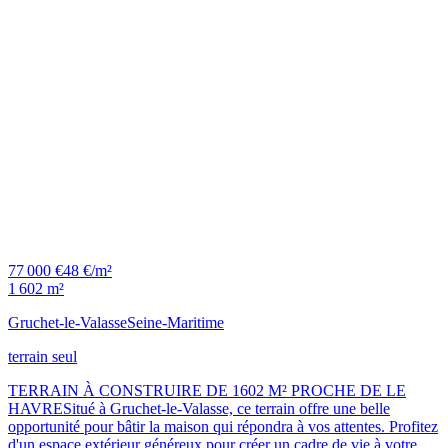
77 000 €
48 €/m²
1 602 m²
Gruchet-le-Valasse
Seine-Maritime
terrain seul
TERRAIN À CONSTRUIRE DE 1602 M² PROCHE DE LE
HAVRESitué à Gruchet-le-Valasse, ce terrain offre une belle
opportunité pour bâtir la maison qui répondra à vos attentes. Profitez
d'un espace extérieur généreux pour créer un cadre de vie à votre