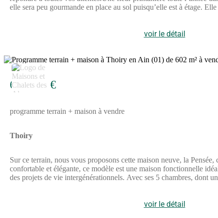
elle sera peu gourmande en place au sol puisqu’elle est à étage. Elle
formes de configuration familiale. Modèle bien pensé et fonctionnel,
Primevère s’adaptera à vos préférences sur bien des points. C’est 
deux, pourquoi pas, avec un retour au-dessus du garage d’un plus jol
voir le détail
bien agencé. Le crépis coloré ajoute une touche esthétique et moder
garage accolé, et une suite parentale. Vous pouvez ainsi personnali
4
conforme à la réglementation environnementale RE2020. Vous bénéfi
de devenir propriétaire d'une maison neuve, fonctionnelle et personn
694 478 €
programme terrain + maison à vendre
Thoiry
Sur ce terrain, nous vous proposons cette maison neuve, la Pensée, c
confortable et élégante, ce modèle est une maison fonctionnelle id
des projets de vie intergénérationnels. Avec ses 5 chambres, dont une 
de lumière grâce aux grandes baies vitrées, crée un espace de vie co
plat, personnalisable avec un habillage bois et un abri voiture. Le 
température, des volets motorisés et respecte la norme RE2020Ne m
voir le détail
besoins d'une famille nombreuse. Contactez-nous dès aujourd'hui pour