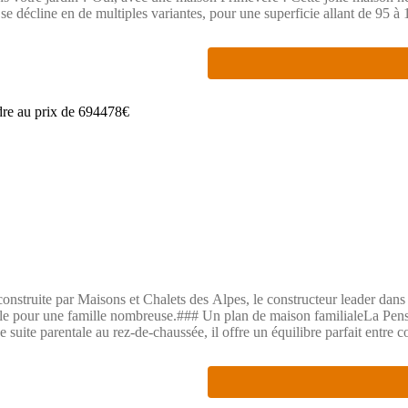
 se décline en de multiples variantes, pour une superficie allant de 95 à
 la Primevère a tout pour vous plaire !Primevère, une maison neuve perso
une coquette maison dont on peut choisir le nombre de chambres. Avec 
i effet. Alors, vous la rêvez comment ?Cette maison dispose de 4 chambr
ne à l'ensemble.Les options les plus demandées par nos clients sont ég
ser votre maison selon vos besoins et vos envies.En plus de son design 
cierez ainsi d'une habitation éco-responsable, économique et respect
alisée. Contactez-nous dès maintenant pour plus d'informations et pour p
onstruite par Maisons et Chalets des Alpes, le constructeur leader dans 
éale pour une famille nombreuse.### Un plan de maison familialeLa Pen
suite parentale au rez-de-chaussée, il offre un équilibre parfait entre co
nvivial et chaleureux. L’étage accueille 4 chambres spacieuses.Son arch
garage intégré d’environ 20 m² ajoute à la fonctionnalité. Côté techniqu
anquez pas cette opportunité unique de devenir propriétaire d'une mai
 plus d'informations et pour planifier une visite.