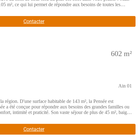
 105 m², ce qui lui permet de répondre aux besoins de toutes les
nnalisée. Il n’y a pas que sa surface qui peut varier ! La
un garage accolé ou encore un sympathique carport. Ou alors… les
es et de 4 pièces, offrant ainsi un espace de vie confortable et
Contacter
alement disponibles pour ce modèle : une maison évolutive, un
attrayant, la Primevère est une maison basse consommation,
ueuse de l'environnement.Ne manquez pas cette opportunité unique
lanifier une visite.
602 m²
Ain 01
la région. D'une surface habitable de 143 m², la Pensée est
sée a été conçue pour répondre aux besoins des grandes familles ou
nfort, intimité et praticité. Son vaste séjour de plus de 45 m², baigné
itecture contemporaine est soulignée par une entrée couverte à toit
e, la maison intègre une pompe à chaleur, un plancher chauffant basse
son moderne et économe en énergie, parfaitement adaptée aux
Contacter