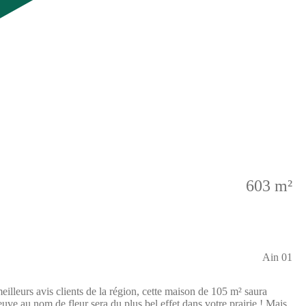
603 m²
Ain 01
illeurs avis clients de la région, cette maison de 105 m² saura
uve au nom de fleur sera du plus bel effet dans votre prairie ! Mais