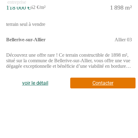
118 000 €
1 898 m²
62 €/m²
terrain seul à vendre
Bellerive-sur-Allier
Allier 03
Découvrez une offre rare ! Ce terrain constructible de 1898 m²,
situé sur la commune de Bellerive-sur-Allier, vous offre une vue
dégagée exceptionnelle et bénéficie d’une viabilité en bordure.
Profitez d’un cadre idéal pour y établir votre maison, tout en
étant à proximité des axes principaux pour un accès facile à la
sortie de l’autoroute A71. Sur ce magnifique terrain, nous vous
voir le détail
Contacter
proposons la maison neuve « Chardonnière », un modèle en T
de 106 m². Elle se compose de 4 chambres, dont une suite
parentale, et dispose d’un vaste espace de vie lumineux
d’environ 50 m². Avec deux salles de bains et un garage intégré,
cette maison répond parfaitement aux besoins de toute la famille.
Personnalisable selon vos envies, la Chardonnière est conforme
aux normes RE2020, garantissant ainsi performance énergétique
et confort durable au quotidien. Située à Bellerive-sur-Allier,
dans le département de l’Allier, cette propriété bénéficie d’un