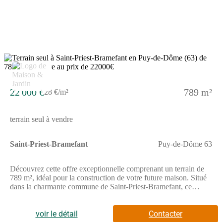
(Numéro supprimé) (réf. 611179 )
22 000 €
789 m²
28 €/m²
terrain seul à vendre
Saint-Priest-Bramefant
Puy-de-Dôme 63
Découvrez cette offre exceptionnelle comprenant un terrain de
789 m², idéal pour la construction de votre future maison. Situé
dans la charmante commune de Saint-Priest-Bramefant, ce
terrain viabilisé et au calme, représente une belle opportunité
pour concrétiser votre projet immobilier. Avec une largeur de
façade de 10 mètres, il vous permettra de bâtir une maison
voir le détail
Contacter