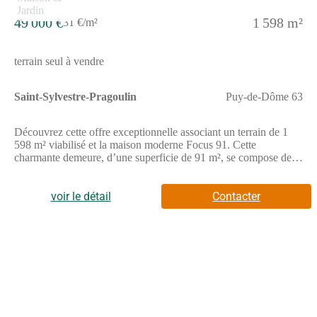
49 000 €
1 598 m²
31 €/m²
terrain seul à vendre
Saint-Sylvestre-Pragoulin
Puy-de-Dôme 63
Découvrez cette offre exceptionnelle associant un terrain de 1
598 m² viabilisé et la maison moderne Focus 91. Cette
charmante demeure, d’une superficie de 91 m², se compose de
quatre chambres spacieuses et d’une grande pièce de vie, idéale
pour partager des moments en famille. Avec un grand garage
intégré, cette maison conjugue harmonieusement esthétique et
voir le détail
Contacter
fonctionnalité, tout en offrant un confort de vie inégalé dans un
cadre paisible et ensoleillé. Située à Saint-Sylvestre-Pragoulin
dans le Puy-de-Dôme, cette propriété bénéficie d’une
localisation privilégiée. La commune est renommée pour son
ambiance conviviale et ses commodités variées, notamment des
sentiers de randonnée, des espaces naturels et des villages
pittoresques. De plus, l’accès rapide aux grandes voies de
communication permet de rejoindre aisément Clermont-Ferrand
et Vichy, offrant ainsi le meilleur des deux mondes : la