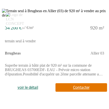
34 200 €
920 m²
37 €/m²
terrain seul à vendre
Brugheas
Allier 03
Superbe terrain à bâtir plat de 920 m² sur la commune de
BRUGHEAS 03700EDF- EAU - Prévoir micro station
d'épuration.Possibilité d'acquérir un 2ème parcelle attenante avec
les mêmes caractéristiques que la première.Pour plus
d'informations ou pour une visite, contactez Thierry RODA.
MPI Agence du Golf : 2 rue de Riom 63310 RANDAN -
voir le détail
Contacter
(Numéro supprimé) - (Email supprimé) - RSAC 301 042 578
Clermont Ferrant Agent commercial indépendant du réseau
national Marketplace Immobilier N° RSAC : 301 042 578