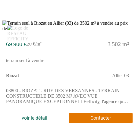
7
69 900 €
3 502 m²
20 €/m²
terrain seul à vendre
Biozat
Allier 03
03800 - BIOZAT - RUE DES VERSANNES - TERRAIN
CONSTRUCTIBLE DE 3502 M² AVEC VUE
PANORAMIQUE EXCEPTIONNELLEefficity, l'agence qui
estime votre bien en ligne, vous propose ce terrain constructible
d'une superficie de 3502 m² situé au cœur de Biozat.Ce
magnifique terrain offre une vue panoramique exceptionnelle sur
voir le détail
Contacter
les environs, offrant ainsi un cadre de vie paisible et privilégié.
Sa superficie généreuse permet d'envisager la construction d'une
résidence unique, en harmonie parfaite avec son environnement