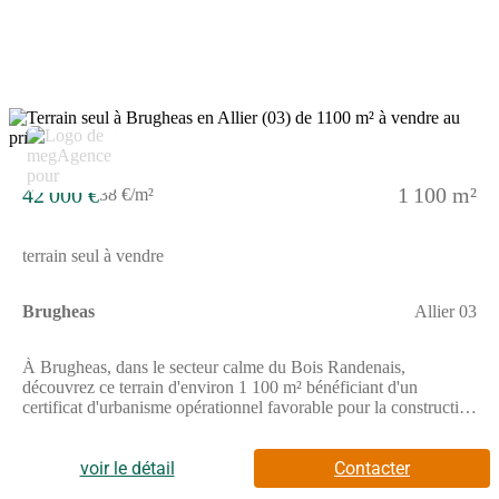
6
42 000 €
1 100 m²
38 €/m²
terrain seul à vendre
Brugheas
Allier 03
À Brugheas, dans le secteur calme du Bois Randenais,
découvrez ce terrain d'environ 1 100 m² bénéficiant d'un
certificat d'urbanisme opérationnel favorable pour la construction
d'une maison individuelle.Le projet validé dans le cadre du CU
prévoit une maison d'environ 120 m², avec implantation possible
sur la partie située en zone U.Les atouts :- Terrain au calme-
voir le détail
Contacter
Viabilités en bordure- Étude de sol réalisée- Large façade