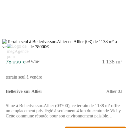
Géorisques : www.georisques.gouv.fr .
2
78 000 €
1 138 m²
69 €/m²
terrain seul à vendre
Bellerive-sur-Allier
Allier 03
Situé à Bellerive-sur-Allier (03700), ce terrain de 1138 m² offre
un emplacement privilégié à seulement 4 km du centre de Vichy.
Cette commune réputée pour son environnement paisible
bénéficie d'une proximité appréciable avec toutes les
commodités nécessaires au quotidien.À bâtir, ce terrain plat et