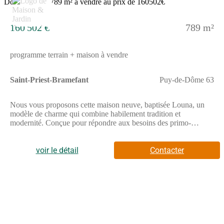
160 502 €
789 m²
programme terrain + maison à vendre
Saint-Priest-Bramefant
Puy-de-Dôme 63
Nous vous proposons cette maison neuve, baptisée Louna, un
modèle de charme qui combine habilement tradition et
modernité. Conçue pour répondre aux besoins des primo-
accédants, la maison Louna se distingue par son prix compétitif,
offrant ainsi une opportunité unique d'accéder à la propriété sans
compromis sur la qualité et le confort.Avec une surface habitable
voir le détail
Contacter
de 75 m², cette maison est judicieusement agencée pour
maximiser l'espace et la luminosité. Elle se compose de 3 pièces,
dont 2 chambres confortables, promettant un cadre de vie idéal
pour un couple ou une petite famille. Que vous optiez pour une
toiture à 2 pans ou à 4 pans, Louna affiche une esthétique
soignée et intemporelle qui s'intègre parfaitement dans tous les
environnements.L'un des atouts majeurs de cette maison est son
engagement envers la durabilité et l'efficacité énergétique.