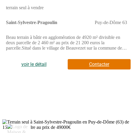
Vichy.Une belle opportunité pour les amoureux de nature, à
terrain seul à vendre
découvrir sans tarder ! Honoraires à la charge du vendeur.Les
informations sur les risques auxquels ce bien est exposé sont
disponibles sur le site Géorisques : www.georisques.gouv.fr .
Saint-Sylvestre-Pragoulin
Puy-de-Dôme 63
Beau terrain à bâtir en agglomération de 4920 m² divisible en
deux parcelle de 2 460 m² au prix de 21 200 euros la
parcelle.Situé dans le village de Beauvezet sur la commune de
ST SYLVESTRE PRAGOULIN entre Vichy et Clermont
Fd.EAU - EDF - Tout à l'égout à proximité immédiate.Proche
de toutes commodité à Randan (5 mn)Pour plus d'informations
voir le détail
Contacter
ou pour une visite, contactez Thierry RODA. MPI Agence du
Golf : 2 rue de Riom 63310 RANDAN - (Numéro supprimé) -
(Email supprimé) - RSAC 301 042 578 Clermont Ferrant Agent
commercial indépendant du réseau national Marketplace
Immobilier N° RSAC : 301 042 578
2