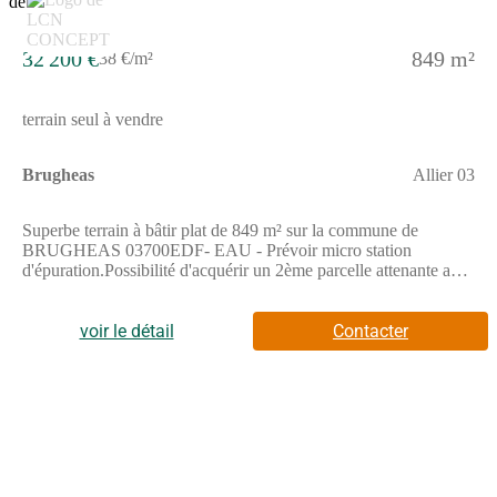
32 200 €
849 m²
38 €/m²
terrain seul à vendre
Brugheas
Allier 03
Superbe terrain à bâtir plat de 849 m² sur la commune de
BRUGHEAS 03700EDF- EAU - Prévoir micro station
d'épuration.Possibilité d'acquérir un 2ème parcelle attenante avec
les mêmes caractéristiques que la première.Pour plus
d'informations ou pour une visite, contactez Thierry RODA.
MPI Agence du Golf : 2 rue de Riom 63310 RANDAN -
voir le détail
Contacter
(Numéro supprimé) - (Email supprimé) - RSAC 301 042 578
Clermont Ferrant Agent commercial indépendant du réseau
national Marketplace Immobilier N° RSAC : 301 042 578