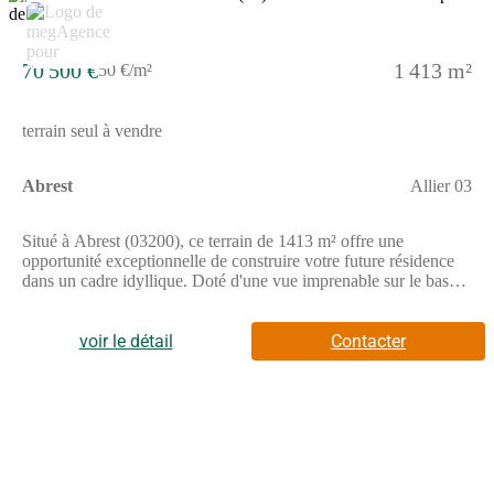
3
(RSAC N(Numéro supprimé) Greffe de CUSSET) (Numéro
supprimé) (réf. 602156 )
70 500 €
1 413 m²
50 €/m²
terrain seul à vendre
Abrest
Allier 03
Situé à Abrest (03200), ce terrain de 1413 m² offre une
opportunité exceptionnelle de construire votre future résidence
dans un cadre idyllique. Doté d'une vue imprenable sur le bassin
de Vichy et la chaîne des Puys, ce terrain bénéficie d'un
environnement calme et verdoyant, idéal pour les amoureux de
la nature. Proche des écoles et du collège, vous profiterez d'une
voir le détail
Contacter
tranquillité unique sans compromettre les besoins quotidiens.
offrant ainsi un équilibre parfait entre sérénité et accès aux
commodités nécessaires.Ce terrain de 1413 m² à Abrest présente
une surface vierge prête à accueillir votre projet de construction,
offrant une toile vierge pour donner vie à la maison de vos rêves.
Avec ses caractéristiques uniques, dont une vue dégagée, le
projet immobilier qui reflète parfaitement votre style de vie et