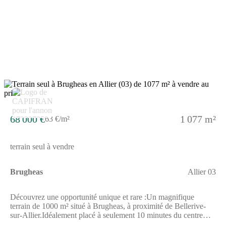
d'environ 11 m- Environnement résidentiel agréable- Proximité
de Vichy et des commoditésUn terrain idéal pour imaginer une
résidence principale avec jardin, un projet familial ou un
investissement patrimonial dans un secteur recherché.Documents
d'urbanisme et étude de sol disponibles sur demande.Les
informations sur les risques auxquels ce bien est exposé sont
disponibles sur le site Géorisques : www.georisques.gouv.frPrix
de vente : 42 000 €Honoraires charge vendeurContactez votre
consultant megAgence : Jeanne WILLIAMS, Tél. : (Numéro
supprimé), E-mail : (Email supprimé) - EI - Agent commercial
immatriculé au RSAC de GRENOBLE sous le numéro 809 397
201
68 000 €
1 077 m²
63 €/m²
terrain seul à vendre
Brugheas
Allier 03
Découvrez une opportunité unique et rare :Un magnifique
terrain de 1000 m² situé à Brugheas, à proximité de Bellerive-
sur-Allier.Idéalement placé à seulement 10 minutes du centre
commercial Leclerc, ce terrain est le dernier disponible dans ce