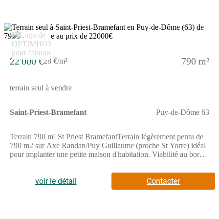
vos aspirations.Les informations sur les risques auxquels ce bien
est exposé sont disponibles sur le site Géorisques :
www.georisques.gouv.frPrix de vente : 70 500 €Honoraires
charge vendeurContactez votre consultant megAgence : Hervé
7
CARTON, Tél. : (Numéro supprimé), E-mail : (Email supprimé)
- EI - Agent commercial immatriculé au RSAC de sous le
numéro 943 454 058
22 000 €
790 m²
28 €/m²
terrain seul à vendre
Saint-Priest-Bramefant
Puy-de-Dôme 63
Terrain 790 m² St Priest BramefantTerrain légèrement pentu de
790 m2 sur Axe Randan/Puy Guillaume (proche St Yorre) idéal
pour implanter une petite maison d'habitation. Viabilité au bord
(électricité-fibre-eau-tout à l'égout), étude de sol. Vue dégagée
sur la montagne bourbonnaise.Surface : 790m² Les honoraires
sont à la charge du vendeur.Les informations sur les risques
voir le détail
Contacter
auxquels ce bien est exposé sont disponibles sur le site
Géorisques : www. georisques. gouv. fr.Contactez Melodie
ALLAIN Entrepreneur Individuel, Agent commercial
OptimHome (RSAC N(Numéro supprimé) Greffe de CUSSET)