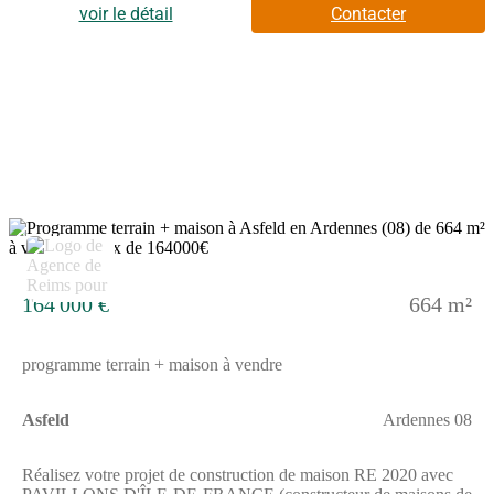
qualité selon les normes en vigueur- Accompagnement dans le
voir le détail
Contacter
choix et l’acquisition du terrainInformations du terrain :
Commune disposant d'un groupe scolaire, pôle médicale,
commerces.Demandez une étude gratuite et personnalisée de
votre projet de construction !Contactez Vincent AUGE au
(Numéro supprimé) ou au (Numéro supprimé) (Pavillons d'Île-
de-France - Agence de Reims).Prix avec assurance dommages-
ouvrage comprise, hors VRD, terrain viabilisé, assainissement
non compris, frais de notaire non compris, taxes non comprises,
frais divers non compris. Terrain sélectionné et vu pour vous
sous réserve de disponibilité et au prix indiqué par notre
partenaire foncier. Visuels non contractuels.Cette annonce a été
2
créée et diffusée avec le logiciel VITAHOME.
164 000 €
664 m²
programme terrain + maison à vendre
Asfeld
Ardennes 08
Réalisez votre projet de construction de maison RE 2020 avec