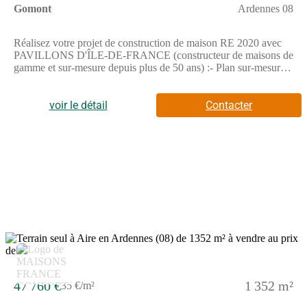
Gomont
Ardennes 08
Réalisez votre projet de construction de maison RE 2020 avec
PAVILLONS D'ÎLE-DE-FRANCE (constructeur de maisons de
gamme et sur-mesure depuis plus de 50 ans) :- Plan sur-mesure
et personnalisé de 2 à 5 chambres- Mode de chauffage au choix-
Grands choix d'équipements et de prestations- Matériaux de
qualité selon les normes en vigueur- Accompagnement dans le
voir le détail
Contacter
choix et l’acquisition du terrainDemandez une étude gratuite et
personnalisée de votre projet de construction !Contactez
Stéphane VERHAUVEN au (Numéro supprimé) ou au
(Numéro supprimé) (Pavillons d'Île-de-France - Agence de
Reims).Prix avec assurance dommages-ouvrage comprise, hors
VRD, terrain non viabilisé, assainissement non compris, frais de
notaire non compris, taxes non comprises, frais divers non
compris. Terrain sélectionné et vu pour vous sous réserve de
disponibilité et au prix indiqué par notre partenaire foncier.
Visuels non contractuels.Cette annonce a été créée et diffusée
avec le logiciel VITAHOME.
47 760 €
1 352 m²
35 €/m²