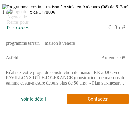
contractuels.Cette annonce a été créée et diffusée avec le logiciel
VITAHOME.
3
147 800 €
613 m²
programme terrain + maison à vendre
Asfeld
Ardennes 08
Réalisez votre projet de construction de maison RE 2020 avec
PAVILLONS D'ÎLE-DE-FRANCE (constructeur de maisons de
gamme et sur-mesure depuis plus de 50 ans) :- Plan sur-mesure
et personnalisé de 2 à 5 chambres- Mode de chauffage au choix-
Grands choix d'équipements et de prestations- Matériaux de
qualité selon les normes en vigueur- Accompagnement dans le
voir le détail
Contacter
choix et l’acquisition du terrainInformations du terrain :
Commune disposant d'un groupe scolaire, pôle médicale,
commerces.Demandez une étude gratuite et personnalisée de
votre projet de construction !Contactez Vincent AUGE au
(Numéro supprimé) ou au (Numéro supprimé) (Pavillons d'Île-
de-France - Agence de Reims).Prix avec assurance dommages-