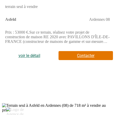
terrain seul à vendre
Asfeld
Ardennes 08
Prix : 53000 €.Sur ce terrain, réalisez votre projet de
construction de maison RE 2020 avec PAVILLONS D'ÎLE-DE-
FRANCE (constructeur de maisons de gamme et sur-mesure
depuis plus de 50 ans) :- Plan sur-mesure et personnalisé de 2 à
5 chambres- Mode de chauffage au choix- Grands choix
d'équipements et de prestations- Matériaux de qualité selon les
voir le détail
Contacter
normes en vigueur- Accompagnement dans le choix et
l’acquisition du terrainDemandez une étude gratuite et
personnalisée de votre projet de construction sur ce terrain
!Contactez Stéphane VERHAUVEN au (Numéro supprimé) ou
au (Numéro supprimé) (Pavillons d'Île-de-France - Agence de
Reims).Prix hors frais de notaire. Terrain sélectionné et vu pour
vous sous réserve de disponibilité et au prix indiqué par notre
partenaire foncier. Visuels non contractuels.Cette annonce a été
créée et diffusée avec le logiciel VITAHOME.