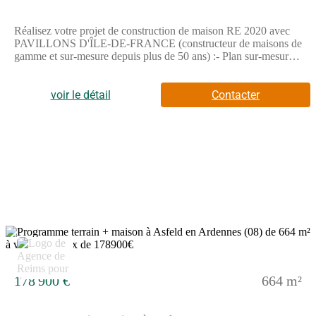
Réalisez votre projet de construction de maison RE 2020 avec
PAVILLONS D'ÎLE-DE-FRANCE (constructeur de maisons de
gamme et sur-mesure depuis plus de 50 ans) :- Plan sur-mesure
et personnalisé de 2 à 5 chambres- Mode de chauffage au choix-
Grands choix d'équipements et de prestations- Matériaux de
qualité selon les normes en vigueur- Accompagnement dans le
voir le détail
Contacter
choix et l’acquisition du terrainDemandez une étude gratuite et
personnalisée de votre projet de construction !Contactez
Stéphane VERHAUVEN au (Numéro supprimé) ou au
(Numéro supprimé) (Pavillons d'Île-de-France - Agence de
Reims).Prix avec assurance dommages-ouvrage comprise, hors
VRD, terrain viabilisé, assainissement non compris, frais de
notaire non compris, taxes non comprises, frais divers non
compris. Terrain sélectionné et vu pour vous sous réserve de
disponibilité et au prix indiqué par notre partenaire foncier.
Visuels non contractuels.Cette annonce a été créée et diffusée
avec le logiciel VITAHOME.
2
178 900 €
664 m²