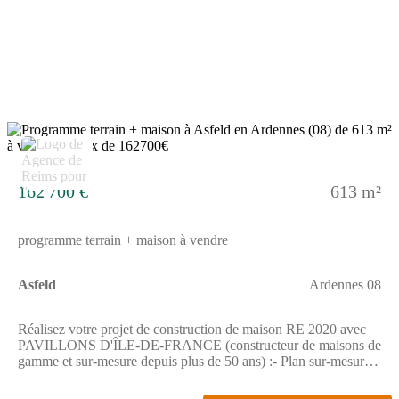
commerces.Demandez une étude gratuite et personnalisée de
votre projet de construction !Contactez Vincent AUGE au
(Numéro supprimé) ou au (Numéro supprimé) (Pavillons d'Île-
de-France - Agence de Reims).Prix avec assurance dommages-
ouvrage comprise, hors VRD, terrain viabilisé, assainissement
non compris, frais de notaire non compris, taxes non comprises,
frais divers non compris. Terrain sélectionné et vu pour vous
sous réserve de disponibilité et au prix indiqué par notre
partenaire foncier. Visuels non contractuels.Cette annonce a été
3
créée et diffusée avec le logiciel VITAHOME.
162 700 €
613 m²
programme terrain + maison à vendre
Asfeld
Ardennes 08
Réalisez votre projet de construction de maison RE 2020 avec
PAVILLONS D'ÎLE-DE-FRANCE (constructeur de maisons de
gamme et sur-mesure depuis plus de 50 ans) :- Plan sur-mesure
et personnalisé de 2 à 5 chambres- Mode de chauffage au choix-
Grands choix d'équipements et de prestations- Matériaux de