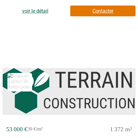
5 chambres- Mode de chauffage au choix- Grands choix
d'équipements et de prestations- Matériaux de qualité selon les
voir le détail
Contacter
normes en vigueur- Accompagnement dans le choix et
l’acquisition du terrainDemandez une étude gratuite et
personnalisée de votre projet de construction sur ce terrain
!Contactez Stéphane VERHAUVEN au (Numéro supprimé) ou
au (Numéro supprimé) (Pavillons d'Île-de-France - Agence de
Reims).Prix hors frais de notaire. Terrain sélectionné et vu pour
vous sous réserve de disponibilité et au prix indiqué par notre
partenaire foncier. Visuels non contractuels.Cette annonce a été
créée et diffusée avec le logiciel VITAHOME.
53 000 €
1 372 m²
39 €/m²