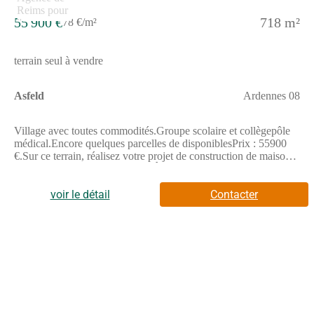
55 900 €
718 m²
78 €/m²
terrain seul à vendre
Asfeld
Ardennes 08
Village avec toutes commodités.Groupe scolaire et collègepôle
médical.Encore quelques parcelles de disponiblesPrix : 55900
€.Sur ce terrain, réalisez votre projet de construction de maison
RE 2020 avec PAVILLONS D'ÎLE-DE-FRANCE
(constructeur de maisons de gamme et sur-mesure depuis plus de
50 ans) :- Plan sur-mesure et personnalisé de 2 à 5 chambres-
voir le détail
Contacter
Mode de chauffage au choix- Grands choix d'équipements et de
prestations- Matériaux de qualité selon les normes en vigueur-
Accompagnement dans le choix et l’acquisition du
terrainDemandez une étude gratuite et personnalisée de votre
projet de construction sur ce terrain !Contactez Vincent AUGE
au (Numéro supprimé) ou au (Numéro supprimé) (Pavillons
d'Île-de-France - Agence de Reims).Prix hors frais de notaire.
Terrain sélectionné et vu pour vous sous réserve de disponibilité
et au prix indiqué par notre partenaire foncier. Visuels non