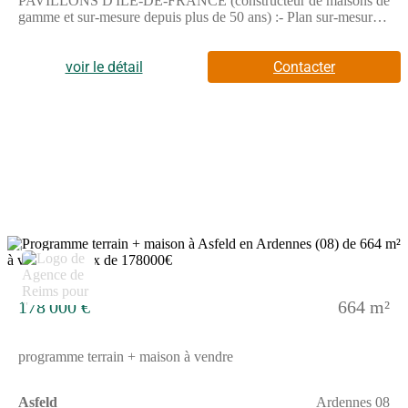
PAVILLONS D'ÎLE-DE-FRANCE (constructeur de maisons de
gamme et sur-mesure depuis plus de 50 ans) :- Plan sur-mesure
et personnalisé de 2 à 5 chambres- Mode de chauffage au choix-
Grands choix d'équipements et de prestations- Matériaux de
qualité selon les normes en vigueur- Accompagnement dans le
voir le détail
Contacter
choix et l’acquisition du terrainDemandez une étude gratuite et
personnalisée de votre projet de construction !Contactez
Stéphane VERHAUVEN au (Numéro supprimé) ou au
(Numéro supprimé) (Pavillons d'Île-de-France - Agence de
Reims).Prix avec assurance dommages-ouvrage comprise, hors
VRD, terrain viabilisé, assainissement non compris, frais de
notaire non compris, taxes non comprises, frais divers non
compris. Terrain sélectionné et vu pour vous sous réserve de
disponibilité et au prix indiqué par notre partenaire foncier.
Visuels non contractuels.Cette annonce a été créée et diffusée
avec le logiciel VITAHOME.
2
178 000 €
664 m²
programme terrain + maison à vendre
Asfeld
Ardennes 08