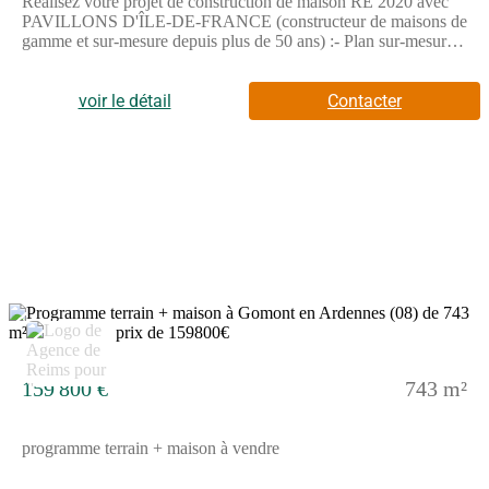
Réalisez votre projet de construction de maison RE 2020 avec
PAVILLONS D'ÎLE-DE-FRANCE (constructeur de maisons de
gamme et sur-mesure depuis plus de 50 ans) :- Plan sur-mesure
et personnalisé de 2 à 5 chambres- Mode de chauffage au choix-
Grands choix d'équipements et de prestations- Matériaux de
qualité selon les normes en vigueur- Accompagnement dans le
voir le détail
Contacter
choix et l’acquisition du terrainDemandez une étude gratuite et
personnalisée de votre projet de construction !Contactez
Stéphane VERHAUVEN au (Numéro supprimé) ou au
(Numéro supprimé) (Pavillons d'Île-de-France - Agence de
Reims).Prix avec assurance dommages-ouvrage comprise, hors
VRD, terrain non viabilisé, assainissement non compris, frais de
notaire non compris, taxes non comprises, frais divers non
compris. Terrain sélectionné et vu pour vous sous réserve de
disponibilité et au prix indiqué par notre partenaire foncier.
Visuels non contractuels.Cette annonce a été créée et diffusée
avec le logiciel VITAHOME.
2
159 800 €
743 m²
programme terrain + maison à vendre