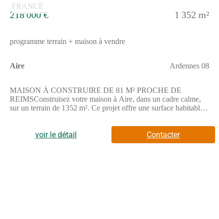
218 000 €
1 352 m²
programme terrain + maison à vendre
Aire
Ardennes 08
MAISON À CONSTRUIRE DE 81 M² PROCHE DE
REIMSConstruisez votre maison à Aire, dans un cadre calme,
sur un terrain de 1352 m². Ce projet offre une surface habitable
de 81 m² pour un cadre de vie adapté.Cette maison à construire
comprend 4 pièces dont 3 chambres. Elle dispose d'une cuisine
indépendante et d'une salle de bains avec baignoire.Elle est de
voir le détail
Contacter
plain-pied, ce qui permet une organisation des espaces facile à
vivre.Le terrain de 1352 m² offre un extérieur généreux pour vos
projets de jardin ou d'aménagement.ENVIRONNEMENTSituée
à Aire, la maison se trouve à 25 km de Reims, grande ville à
proximité. Un restaurant est accessible en moins de 10 minutes à
pied. L'accès aux grands axes routiers, notamment la nationale
N51, est à 10 km.NOUS CONTACTERCette demeure est
proposée à la vente au prix de 218000 euros. Le vendeur est un
partenaire de Maisons France Confort.Pour plus d'informations,