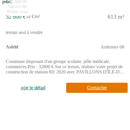
32 800 €
613 m²
54 €/m²
terrain seul à vendre
Asfeld
Ardennes 08
Commune disposant d'un groupe scolaire, pôle médicale,
commerces.Prix : 32800 €.Sur ce terrain, réalisez votre projet de
construction de maison RE 2020 avec PAVILLONS D'ÎLE-DE-
FRANCE (constructeur de maisons de gamme et sur-mesure
depuis plus de 50 ans) :- Plan sur-mesure et personnalisé de 2 à
5 chambres- Mode de chauffage au choix- Grands choix
voir le détail
Contacter
d'équipements et de prestations- Matériaux de qualité selon les
normes en vigueur- Accompagnement dans le choix et
l’acquisition du terrainDemandez une étude gratuite et
personnalisée de votre projet de construction sur ce terrain
!Contactez Vincent AUGE au (Numéro supprimé) ou au
(Numéro supprimé) (Pavillons d'Île-de-France - Agence de
Reims).Prix hors frais de notaire. Terrain sélectionné et vu pour
vous sous réserve de disponibilité et au prix indiqué par notre