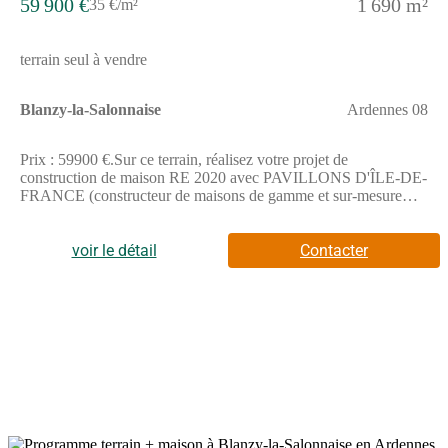
59 900 €
1 690 m²
35 €/m²
terrain seul à vendre
Blanzy-la-Salonnaise
Ardennes 08
Prix : 59900 €.Sur ce terrain, réalisez votre projet de
construction de maison RE 2020 avec PAVILLONS D'ÎLE-DE-
FRANCE (constructeur de maisons de gamme et sur-mesure
depuis plus de 50 ans) :- Plan sur-mesure et personnalisé de 2 à
5 chambres- Mode de chauffage au choix- Grands choix
d'équipements et de prestations- Matériaux de qualité selon les
voir le détail
Contacter
normes en vigueur- Accompagnement dans le choix et
l’acquisition du terrainDemandez une étude gratuite et
personnalisée de votre projet de construction sur ce terrain
!Contactez Stéphane VERHAUVEN au (Numéro supprimé) ou
au (Numéro supprimé) (Pavillons d'Île-de-France - Agence de
Reims).Prix hors frais de notaire. Terrain sélectionné et vu pour
vous sous réserve de disponibilité et au prix indiqué par notre
partenaire foncier. Visuels non contractuels.Cette annonce a été
créée et diffusée avec le logiciel VITAHOME.