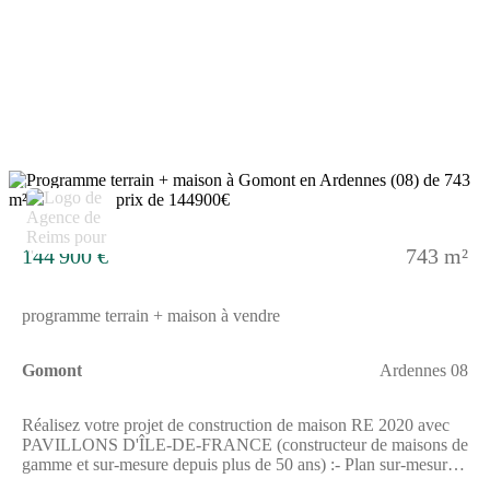
l’acquisition du terrainDemandez une étude gratuite et
personnalisée de votre projet de construction sur ce terrain
!Contactez Stéphane VERHAUVEN au (Numéro supprimé) ou
au (Numéro supprimé) (Pavillons d'Île-de-France - Agence de
Reims).Prix hors frais de notaire. Terrain sélectionné et vu pour
vous sous réserve de disponibilité et au prix indiqué par notre
partenaire foncier. Visuels non contractuels.Cette annonce a été
créée et diffusée avec le logiciel VITAHOME.
2
144 900 €
743 m²
programme terrain + maison à vendre
Gomont
Ardennes 08
Réalisez votre projet de construction de maison RE 2020 avec
PAVILLONS D'ÎLE-DE-FRANCE (constructeur de maisons de
gamme et sur-mesure depuis plus de 50 ans) :- Plan sur-mesure
et personnalisé de 2 à 5 chambres- Mode de chauffage au choix-