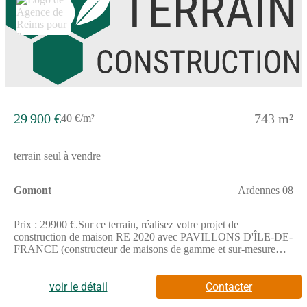
29 900 €
743 m²
40 €/m²
terrain seul à vendre
Gomont
Ardennes 08
Prix : 29900 €.Sur ce terrain, réalisez votre projet de
construction de maison RE 2020 avec PAVILLONS D'ÎLE-DE-
FRANCE (constructeur de maisons de gamme et sur-mesure
depuis plus de 50 ans) :- Plan sur-mesure et personnalisé de 2 à
5 chambres- Mode de chauffage au choix- Grands choix
d'équipements et de prestations- Matériaux de qualité selon les
voir le détail
Contacter
normes en vigueur- Accompagnement dans le choix et