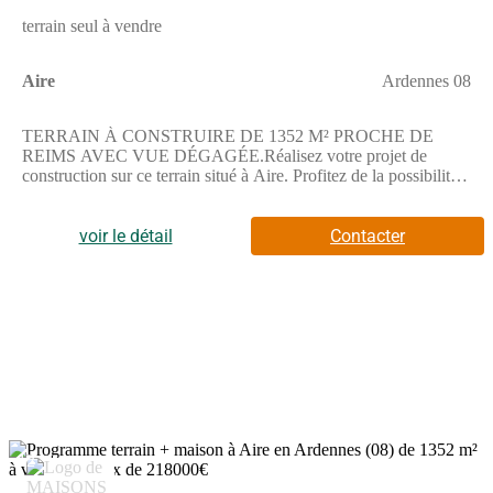
terrain seul à vendre
Aire
Ardennes 08
TERRAIN À CONSTRUIRE DE 1352 M² PROCHE DE
REIMS AVEC VUE DÉGAGÉE.Réalisez votre projet de
construction sur ce terrain situé à Aire. Profitez de la possibilité
de créer une maison sur mesure dans un cadre ouvert.Cette
parcelle offre une surface généreuse de 1352 m² avec une vue
dégagée, idéale pour imaginer un espace extérieur
voir le détail
Contacter
personnalisé.Le terrain bénéficie d'une exposition dégagée, ce
qui permet de concevoir une habitation en harmonie avec
l'environnement naturel.ENVIRONNEMENTLa commune
d'Aire est proche de Reims, grande ville située à 25 km. Un
restaurant se trouve à une dizaine de minutes à pied. La
nationale N51 est accessible à 10 km.NOUS CONTACTERLe
terrain est vendu par un partenaire de Maisons France Confort
Cormontreuil au prix de 47 760 €. Pour en savoir plus et discuter
de votre projet, n'hésitez pas à contacter François TOTI au
(Numéro supprimé). Il se tient à votre disposition pour vous
accompagner dans cette démarche.
12