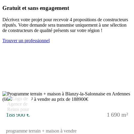
viabilisé, assainissement non compris, frais de notaire non
Gratuit et sans engagement
compris, taxes non comprises, frais divers non compris. Terrain
sélectionné et vu pour vous sous réserve de disponibilité et au
Décrivez votre projet pour recevoir 4 propositions de constructeurs
prix indiqué par notre partenaire foncier. Visuels non
réputés. Votre demande sera transmise uniquement à une sélection
contractuels.Cette annonce a été créée et diffusée avec le logiciel
de constructeurs de qualité présents sur votre région !
VITAHOME.
Trouver un professionnel
2
188 900 €
1 690 m²
programme terrain + maison à vendre