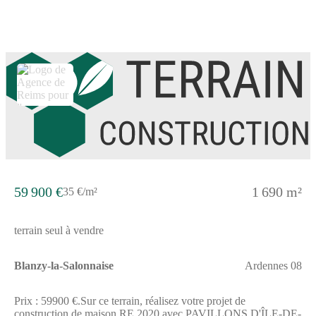
facilitant vos déplacements. Pour vos sorties, un restaurant se
trouve à moins de 10 minutes à pied.NOUS
CONTACTERCette maison est en vente au prix de 286 000
euros. Le vendeur est un partenaire de Maisons France
Confort.Pour obtenir plus d'informations, contactez François
TOTI du constructeur Maisons France Confort Cormontreuil au
(Numéro supprimé). Il est à votre disposition pour répondre à
vos questions et vous accompagner dans votre projet.
59 900 €
1 690 m²
35 €/m²
terrain seul à vendre
Blanzy-la-Salonnaise
Ardennes 08
Prix : 59900 €.Sur ce terrain, réalisez votre projet de
construction de maison RE 2020 avec PAVILLONS D'ÎLE-DE-