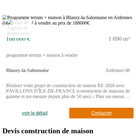
compris. Terrain sélectionné et vu pour vous sous réserve de
disponibilité et au prix indiqué par notre partenaire foncier.
Visuels non contractuels.Cette annonce a été créée et diffusée
avec le logiciel VITAHOME.
2
188 000 €
1 690 m²
programme terrain + maison à vendre
Blanzy-la-Salonnaise
Ardennes 08
Réalisez votre projet de construction de maison RE 2020 avec
PAVILLONS D'ÎLE-DE-FRANCE (constructeur de maisons de
gamme et sur-mesure depuis plus de 50 ans) :- Plan sur-mesure
et personnalisé de 2 à 5 chambres- Mode de chauffage au choix-
Grands choix d'équipements et de prestations- Matériaux de
qualité selon les normes en vigueur- Accompagnement dans le
voir le détail
Contacter
choix et l’acquisition du terrainDemandez une étude gratuite et
personnalisée de votre projet de construction !Contactez
Stéphane VERHAUVEN au (Numéro supprimé).Prix avec
Devis construction de maison
assurance dommages-ouvrage comprise, hors VRD, terrain non