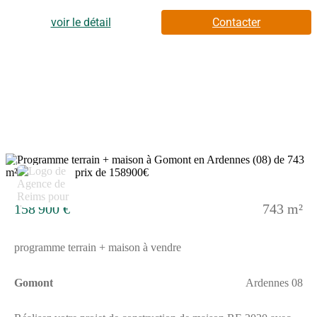
Grands choix d'équipements et de prestations- Matériaux de
qualité selon les normes en vigueur- Accompagnement dans le
voir le détail
Contacter
choix et l’acquisition du terrainDemandez une étude gratuite et
personnalisée de votre projet de construction !Contactez
Stéphane VERHAUVEN au (Numéro supprimé) ou au
(Numéro supprimé) (Pavillons d'Île-de-France - Agence de
Reims).Prix avec assurance dommages-ouvrage comprise, hors
VRD, terrain non viabilisé, assainissement non compris, frais de
notaire non compris, taxes non comprises, frais divers non
compris. Terrain sélectionné et vu pour vous sous réserve de
disponibilité et au prix indiqué par notre partenaire foncier.
Visuels non contractuels.Cette annonce a été créée et diffusée
avec le logiciel VITAHOME.
2
158 900 €
743 m²
programme terrain + maison à vendre
Gomont
Ardennes 08