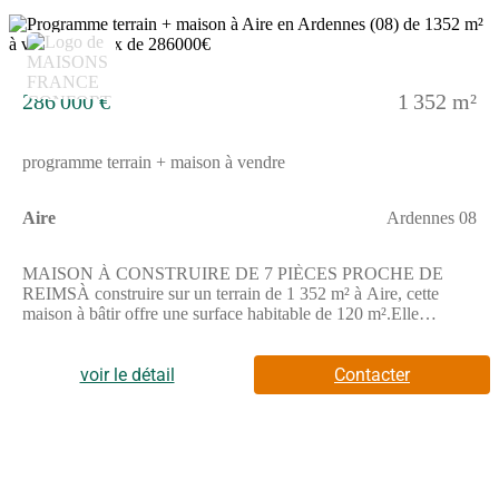
contactez François TOTI du constructeur Maisons France
Confort Cormontreuil au (Numéro supprimé). Il répondra à
5
toutes vos questions et vous accompagnera dans votre projet.
286 000 €
1 352 m²
programme terrain + maison à vendre
Aire
Ardennes 08
MAISON À CONSTRUIRE DE 7 PIÈCES PROCHE DE
REIMSÀ construire sur un terrain de 1 352 m² à Aire, cette
maison à bâtir offre une surface habitable de 120 m².Elle
propose 7 pièces, dont 5 chambres spacieuses, ainsi que 2 salles
de bains et une cuisine. Cette maison à réaliser permet
d'aménager les espaces selon vos besoins.Cette maison à édifier
voir le détail
Contacter
s'étend sur 2 niveaux, offrant ainsi une répartition des volumes
adaptée.Elle bénéficie d'un terrain généreux de 1 352 m², idéal
pour profiter pleinement des espaces
extérieurs.ENVIRONNEMENTSituée à Aire, cette commune
offre un cadre calme à proximité de la grande ville de Reims,
située à 25 km. La route nationale N51 est accessible à 10 km,