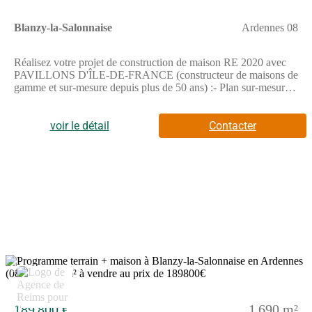
Blanzy-la-Salonnaise
Ardennes 08
Réalisez votre projet de construction de maison RE 2020 avec
PAVILLONS D'ÎLE-DE-FRANCE (constructeur de maisons de
gamme et sur-mesure depuis plus de 50 ans) :- Plan sur-mesure
et personnalisé de 2 à 5 chambres- Mode de chauffage au choix-
Grands choix d'équipements et de prestations- Matériaux de
qualité selon les normes en vigueur- Accompagnement dans le
voir le détail
Contacter
choix et l’acquisition du terrainDemandez une étude gratuite et
personnalisée de votre projet de construction !Contactez
Stéphane VERHAUVEN au (Numéro supprimé) ou au
(Numéro supprimé) (Pavillons d'Île-de-France - Agence de
Reims).Prix avec assurance dommages-ouvrage comprise, hors
VRD, terrain non viabilisé, assainissement non compris, frais de
notaire non compris, taxes non comprises, frais divers non
compris. Terrain sélectionné et vu pour vous sous réserve de
disponibilité et au prix indiqué par notre partenaire foncier.
Visuels non contractuels.Cette annonce a été créée et diffusée
avec le logiciel VITAHOME.
2
189 800 €
1 690 m²