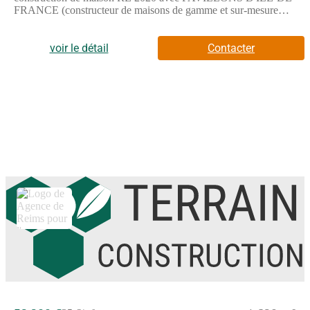
FRANCE (constructeur de maisons de gamme et sur-mesure
depuis plus de 50 ans) :- Plan sur-mesure et personnalisé de 2 à
5 chambres- Mode de chauffage au choix- Grands choix
d'équipements et de prestations- Matériaux de qualité selon les
voir le détail
Contacter
normes en vigueur- Accompagnement dans le choix et
l’acquisition du terrainDemandez une étude gratuite et
personnalisée de votre projet de construction sur ce terrain
!Contactez Stéphane VERHAUVEN au (Numéro supprimé) ou
au (Numéro supprimé) (Pavillons d'Île-de-France - Agence de
Reims).Prix hors frais de notaire. Terrain sélectionné et vu pour
vous sous réserve de disponibilité et au prix indiqué par notre
partenaire foncier. Visuels non contractuels.Cette annonce a été
créée et diffusée avec le logiciel VITAHOME.