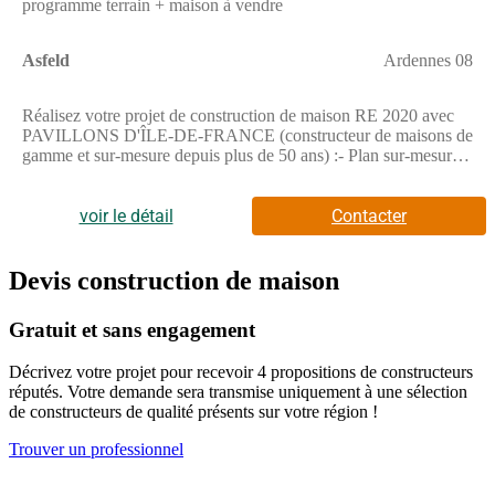
programme terrain + maison à vendre
Asfeld
Ardennes 08
Réalisez votre projet de construction de maison RE 2020 avec
PAVILLONS D'ÎLE-DE-FRANCE (constructeur de maisons de
gamme et sur-mesure depuis plus de 50 ans) :- Plan sur-mesure
et personnalisé de 2 à 5 chambres- Mode de chauffage au choix-
Grands choix d'équipements et de prestations- Matériaux de
qualité selon les normes en vigueur- Accompagnement dans le
voir le détail
Contacter
choix et l’acquisition du terrainDemandez une étude gratuite et
personnalisée de votre projet de construction !Contactez
Stéphane VERHAUVEN au (Numéro supprimé) ou au
Devis construction de maison
(Numéro supprimé) (Pavillons d'Île-de-France - Agence de
Reims).Prix avec assurance dommages-ouvrage comprise, hors
Gratuit et sans engagement
VRD, terrain viabilisé, assainissement non compris, frais de
notaire non compris, taxes non comprises, frais divers non
Décrivez votre projet pour recevoir 4 propositions de constructeurs
compris. Terrain sélectionné et vu pour vous sous réserve de
réputés. Votre demande sera transmise uniquement à une sélection
disponibilité et au prix indiqué par notre partenaire foncier.
de constructeurs de qualité présents sur votre région !
Visuels non contractuels.Cette annonce a été créée et diffusée
avec le logiciel VITAHOME.
Trouver un professionnel