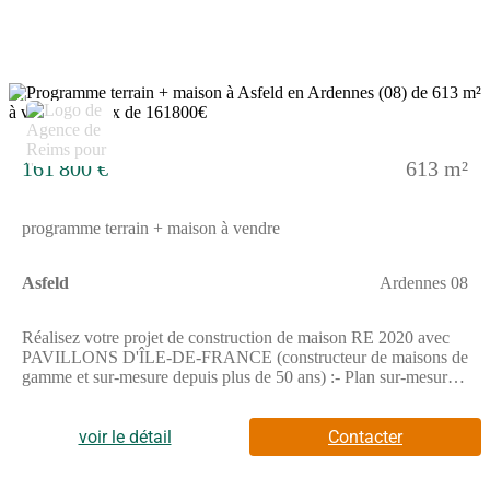
ouvrage comprise, hors VRD, terrain viabilisé, assainissement
non compris, frais de notaire non compris, taxes non comprises,
frais divers non compris. Terrain sélectionné et vu pour vous
sous réserve de disponibilité et au prix indiqué par notre
partenaire foncier. Visuels non contractuels.Cette annonce a été
3
créée et diffusée avec le logiciel VITAHOME.
161 800 €
613 m²
programme terrain + maison à vendre
Asfeld
Ardennes 08
Réalisez votre projet de construction de maison RE 2020 avec
PAVILLONS D'ÎLE-DE-FRANCE (constructeur de maisons de
gamme et sur-mesure depuis plus de 50 ans) :- Plan sur-mesure
et personnalisé de 2 à 5 chambres- Mode de chauffage au choix-
Grands choix d'équipements et de prestations- Matériaux de
qualité selon les normes en vigueur- Accompagnement dans le
voir le détail
Contacter
choix et l’acquisition du terrainInformations du terrain :
Commune disposant d'un groupe scolaire, pôle médicale,