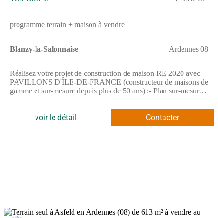
programme terrain + maison à vendre
Blanzy-la-Salonnaise
Ardennes 08
Réalisez votre projet de construction de maison RE 2020 avec
PAVILLONS D'ÎLE-DE-FRANCE (constructeur de maisons de
gamme et sur-mesure depuis plus de 50 ans) :- Plan sur-mesure
et personnalisé de 2 à 5 chambres- Mode de chauffage au choix-
Grands choix d'équipements et de prestations- Matériaux de
qualité selon les normes en vigueur- Accompagnement dans le
voir le détail
Contacter
choix et l’acquisition du terrainDemandez une étude gratuite et
personnalisée de votre projet de construction !Contactez
Stéphane VERHAUVEN au (Numéro supprimé) ou au
(Numéro supprimé) (Pavillons d'Île-de-France - Agence de
Reims).Prix avec assurance dommages-ouvrage comprise, hors
VRD, terrain non viabilisé, assainissement non compris, frais de
notaire non compris, taxes non comprises, frais divers non
compris. Terrain sélectionné et vu pour vous sous réserve de
disponibilité et au prix indiqué par notre partenaire foncier.
Visuels non contractuels.Cette annonce a été créée et diffusée
avec le logiciel VITAHOME.