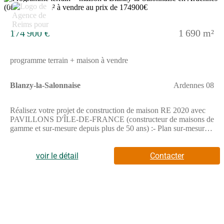
2
174 900 €
1 690 m²
programme terrain + maison à vendre
Blanzy-la-Salonnaise
Ardennes 08
Réalisez votre projet de construction de maison RE 2020 avec
PAVILLONS D'ÎLE-DE-FRANCE (constructeur de maisons de
gamme et sur-mesure depuis plus de 50 ans) :- Plan sur-mesure
et personnalisé de 2 à 5 chambres- Mode de chauffage au choix-
Grands choix d'équipements et de prestations- Matériaux de
qualité selon les normes en vigueur- Accompagnement dans le
voir le détail
Contacter
choix et l’acquisition du terrainDemandez une étude gratuite et
personnalisée de votre projet de construction !Contactez
Stéphane VERHAUVEN au (Numéro supprimé) ou au
(Numéro supprimé) (Pavillons d'Île-de-France - Agence de
Reims).Prix avec assurance dommages-ouvrage comprise, hors
VRD, terrain non viabilisé, assainissement non compris, frais de
notaire non compris, taxes non comprises, frais divers non