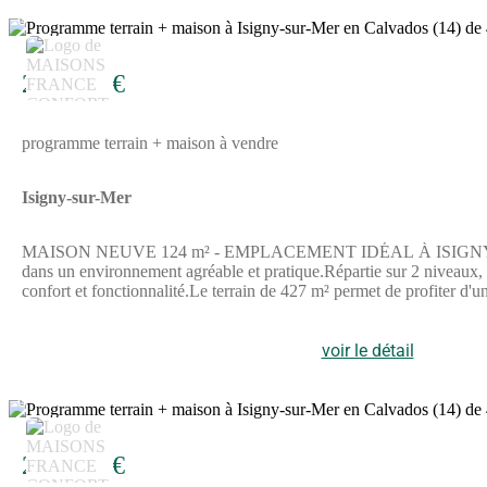
6
224 844 €
programme terrain + maison à vendre
Isigny-sur-Mer
MAISON NEUVE 124 m² - EMPLACEMENT IDÉAL À ISIGNY-SUR-ME
dans un environnement agréable et pratique.Répartie sur 2 niveaux, e
confort et fonctionnalité.Le terrain de 427 m² permet de profiter
agréable avec de nombreux services à proximité.La gare de Lison es
(dont tennis) sont facilement accessibles. Le cinéma Le Club se 
votre projet de construction à Isigny-sur-Mer dès maintenant.Anno
voir le détail
6
264 844 €