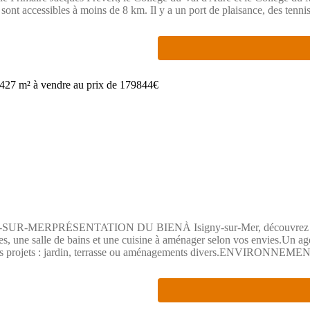
sont accessibles à moins de 8 km. Il y a un port de plaisance, des tenn
tre poissonneries à quelques minutes du terrain. Enfin, 2 marchés animen
ain ou sur les modalités de vente.Annonce proposée par un Agent Comm
PRÉSENTATION DU BIENÀ Isigny-sur-Mer, découvrez ce projet 
res, une salle de bains et une cuisine à aménager selon vos envies.Un a
r vos projets : jardin, terrasse ou aménagements divers.ENVIRONNEMEN
xes routiers (N13 à 3 km et N174 à 8 km) et à la gare de Lison (8,3 km)
sons France Confort Bayeux📞 (Numéro supprimé)Réalisez votre projet 