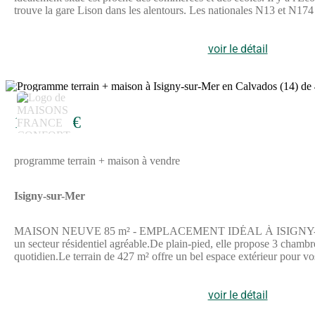
trouve la gare Lison dans les alentours. Les nationales N13 et N174 
épiceries, deux bureaux de poste, des boucheries-charcuteries et qua
Emilie HUE ((Numéro supprimé)) pour toute information sur ce terr
voir le détail
4
179 844 €
programme terrain + maison à vendre
Isigny-sur-Mer
MAISON NEUVE 85 m² - EMPLACEMENT IDÉAL À ISIGNY-SUR-MER
un secteur résidentiel agréable.De plain-pied, elle propose 3 chamb
quotidien.Le terrain de 427 m² offre un bel espace extérieur pou
bénéficie d'un cadre de vie agréable et pratique.Accès rapide aux a
faciliter le quotidien.Prix : 179 844 €Contact : Emilie HUE - Mai
par un Agent Commercial Partenaire.
voir le détail