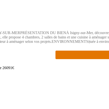
RPRÉSENTATION DU BIENÀ Isigny-sur-Mer, découvrez ce projet
 elle propose 4 chambres, 2 salles de bains et une cuisine à aménager 
extérieur à aménager selon vos projets.ENVIRONNEMENTSituée à environ
out comme les axes routiers N13 et N174 (entre 3 et 8 km).Écoles, collèg
nt le quotidien.Prix : 264 844 €Contact : Emilie HUE - Maisons France
r un Agent Commercial Partenaire.