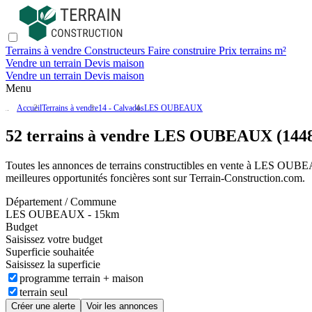
Terrains à vendre
Constructeurs
Faire construire
Prix terrains m²
Vendre un terrain
Devis maison
Vendre un terrain
Devis maison
Menu
Accueil
Terrains à vendre
14 - Calvados
LES OUBEAUX
52 terrains à vendre LES OUBEAUX (144
Toutes les annonces de terrains constructibles en vente
à LES OUB
meilleures opportunités foncières sont sur
Terrain-Construction.com
.
Département / Commune
LES OUBEAUX - 15km
Budget
Saisissez votre budget
Superficie souhaitée
Saisissez la superficie
programme terrain + maison
terrain seul
Créer une alerte
Voir les annonces