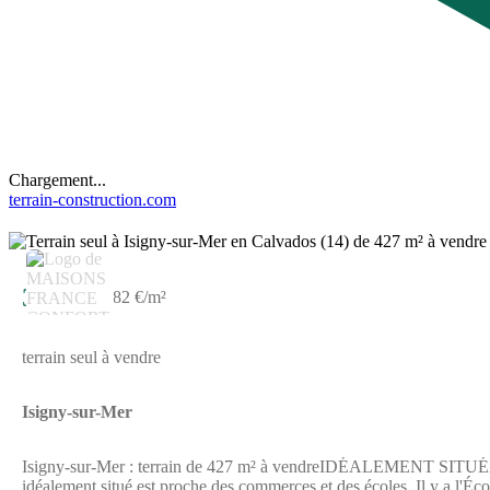
Chargement...
terrain-construction.com
34 844 €
82 €/m²
terrain seul à vendre
Isigny-sur-Mer
Isigny-sur-Mer : terrain de 427 m² à vendreIDÉALEMENT SITUÉÀ Isi
idéalement situé est proche des commerces et des écoles. Il y a l'Éc