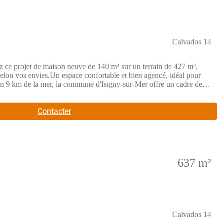
Calvados 14
 de maison neuve de 140 m² sur un terrain de 427 m²,
selon vos envies.Un espace confortable et bien agencé, idéal pour
 9 km de la mer, la commune d'Isigny-sur-Mer offre un cadre de
e, commerces, restaurants, équipements sportifs et services de
 Confort Bayeux📞 (Numéro supprimé)Réalisez votre projet de
Contacter
637 m²
Calvados 14