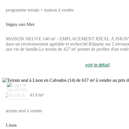
programme terrain + maison à vendre
Isigny-sur-Mer
MAISON NEUVE 140 m² - EMPLACEMENT IDÉAL À ISIGNY-SUR-ME
dans un environnement agréable et recherché.Répartie sur 2 niveaux,
une vie de famille.Le terrain de 427 m² permet de profiter d'un 
vie pratique et agréable.La gare de Lison est accessible à 8,3 km, t
proximité sont présents dans la commune et ses alentours, facilita
construction à Isigny-sur-Mer dès maintenant.Annonce proposée pa
voir le détail
26 091 €
41 €/m²
terrain seul à vendre
Lison