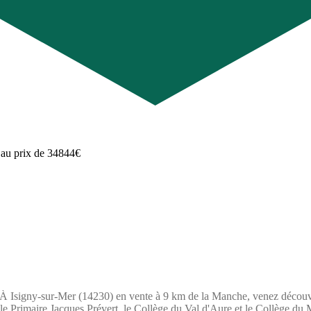
gny-sur-Mer (14230) en vente à 9 km de la Manche, venez découvrir c
ole Primaire Jacques Prévert, le Collège du Val d'Aure et le Collège du