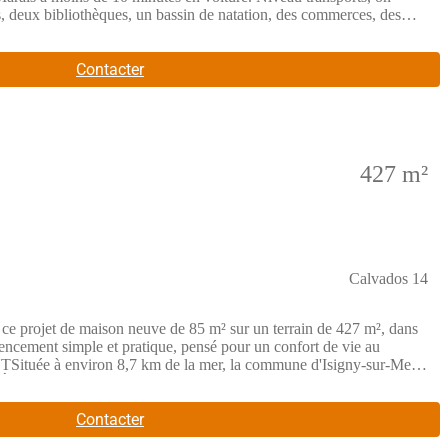
is, deux bibliothèques, un bassin de natation, des commerces, des
t le quartier.Il est proposé à l'achat pour 34 844 €. Contactez
ercial Partenaire.
Contacter
427 m²
Calvados 14
de maison neuve de 85 m² sur un terrain de 427 m², dans
gencement simple et pratique, pensé pour un confort de vie au
TSituée à environ 8,7 km de la mer, la commune d'Isigny-sur-Mer
.Écoles, collèges et commerces sont présents à proximité pour
de construction à Isigny-sur-Mer dès maintenant.Annonce proposée
Contacter