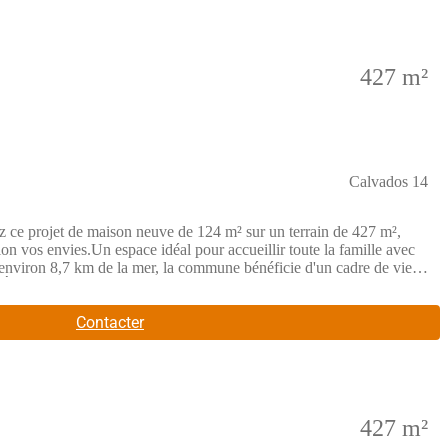
427 m²
Calvados 14
 de maison neuve de 124 m² sur un terrain de 427 m²,
on vos envies.Un espace idéal pour accueillir toute la famille avec
nviron 8,7 km de la mer, la commune bénéficie d'un cadre de vie
Écoles, collèges, commerces, restaurants et équipements sportifs
 HUE - Maisons France Confort Bayeux📞 (Numéro supprimé)Réalisez
Contacter
427 m²