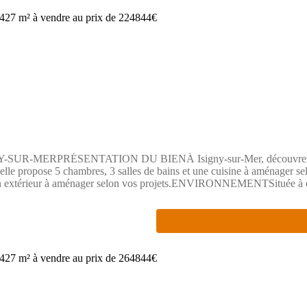
RPRÉSENTATION DU BIENÀ Isigny-sur-Mer, découvrez ce projet
lle propose 5 chambres, 3 salles de bains et une cuisine à aménager sel
 d'un extérieur à aménager selon vos projets.ENVIRONNEMENTSituée à e
t accessible à environ 8 km, tout comme les axes routiers N13 et N174.
trouve également à quelques minutes.Prix : 224 844 €Contact : Emilie
nce proposée par un Agent Commercial Partenaire.