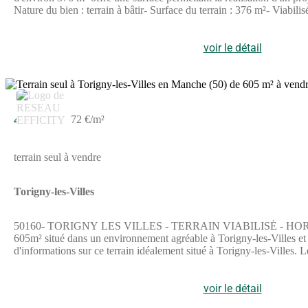
Nature du bien : terrain à bâtir- Surface du terrain : 376 m²- Viabi
la commune.- Terrains disponible de 376m2 à 524M2.- Libre de constr
auprès des services d'urbanisme compétents.Ce bien est proposé à l
demande. Prix 46225 €. Honoraires d'agence 7.50 % TTC inclus à la
voir le détail
disponibles sur le site Géorisques : (Lien supprimé). Sur ce site ser
obligation.La présente annonce immobilière a été rédigée sous la r
3
SASU THE DOOR MAN, titulaire de la carte de démarchage imm
43 500 €
72 €/m²
terrain seul à vendre
Torigny-les-Villes
50160- TORIGNY LES VILLES - TERRAIN VIABILISÉ - HORS LOTISSE
605m² situé dans un environnement agréable à Torigny-les-Villes et plus préc
d'informations sur ce terrain idéalement situé à Torigny-les-Villes. 
est Agent Commercial mandataire en immobilier, immatriculé au R
effiCity, 48 avenue de Villiers - 75017 PARIS - Société par Actions 
7501 2015 000 002 025 - CCI Paris IDF - Caisse de Garantie : GA
voir le détail