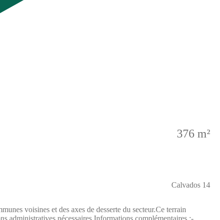
376 m²
Calvados 14
munes voisines et des axes de desserte du secteur.Ce terrain
ions administratives nécessaires.Informations complémentaires :-