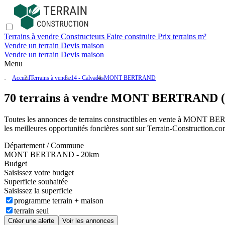
Terrains à vendre
Constructeurs
Faire construire
Prix terrains m²
Vendre un terrain
Devis maison
Vendre un terrain
Devis maison
Menu
Accueil
Terrains à vendre
14 - Calvados
MONT BERTRAND
70 terrains à vendre MONT BERTRAND (
Toutes les annonces de terrains constructibles en vente
à MONT BE
les meilleures opportunités foncières sont sur
Terrain-Construction.c
Département / Commune
MONT BERTRAND - 20km
Budget
Saisissez votre budget
Superficie souhaitée
Saisissez la superficie
programme terrain + maison
terrain seul
Créer une alerte
Voir les annonces