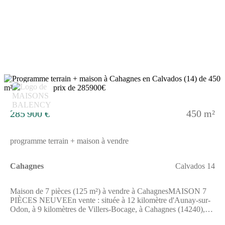
pied, tout comme dont l'École Élémentaire Nelson Mandela.La
commune est desservie par le réseau de bus
NOMAD.L'autoroute A84 est accessible à 2 km.Son prix de
vente est de 241 900 €.N'hésitez pas à prendre contact avec
notre constructeur (Sophie UCENDO : (Numéro supprimé))
pour tout renseignement sur la maison ou sur les modalités de
vente. Faites de vos projets immobiliers une réalité avec Maisons
Balency Caen.
7
285 900 €
450 m²
programme terrain + maison à vendre
Cahagnes
Calvados 14
Maison de 7 pièces (125 m²) à vendre à CahagnesMAISON 7
PIÈCES NEUVEEn vente : située à 12 kilomètre d'Aunay-sur-
Odon, à 9 kilomètres de Villers-Bocage, à Cahagnes (14240),
Maisons Balency Caen vous présente cette maison de 7 pièces