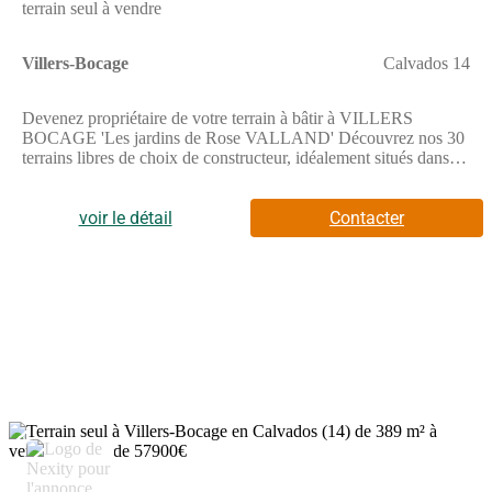
terrain seul à vendre
Villers-Bocage
Calvados 14
Devenez propriétaire de votre terrain à bâtir à VILLERS
BOCAGE 'Les jardins de Rose VALLAND' Découvrez nos 30
terrains libres de choix de constructeur, idéalement situés dans
un environnement recherché, à proximité du centre avec tous les
commerces, écoles et services et à seulement 25 min de
CAENTerrains à partir de 57 900 Faites construire vote maison
voir le détail
Contacter
dans un cadre de vie familial, apaisé et favorable au bien-vivre
ensemble. Ce futur lieu de vie fera la part belle au végétal et aux
espaces de convivialité, respectant l'ensemble de notre charte
environnementale, afin que votre projet de construction y trouve
tout l'écrin qu'il mérite...Pour toutes informations
complémentaires, prenez contact avec nous !
2