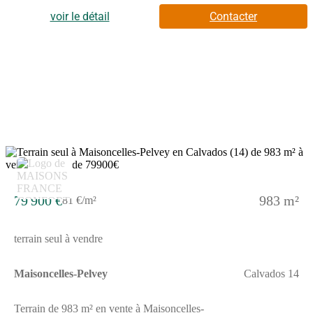
de 125 m².C'est une maison de 2 niveaux. Son intérieur est
composé de quatre chambres, d'une cuisine et de trois salles de
voir le détail
Contacter
bains. Cette maison est neuve.Le terrain du bien s'étend sur 450
m².Des écoles maternelles et élémentaires sont implantées à
moins de 10 minutes à pied, tout comme, comme l'École
Élémentaire Nelson Mandela. La commune est desservie par le
réseau de bus NOMAD.L'autoroute A84 est accessible à 2
km.Elle est à vendre pour la somme de 285 900 €.Contactez
notre agence (UCENDO Sophie : (Numéro supprimé)) pour tout
renseignement sur la maison ou sur les modalités de vente. Faites
de vos projets immobiliers une réalité avec Maisons Balency
Caen.
79 900 €
983 m²
81 €/m²
terrain seul à vendre
Maisoncelles-Pelvey
Calvados 14
Terrain de 983 m² en vente à Maisoncelles-