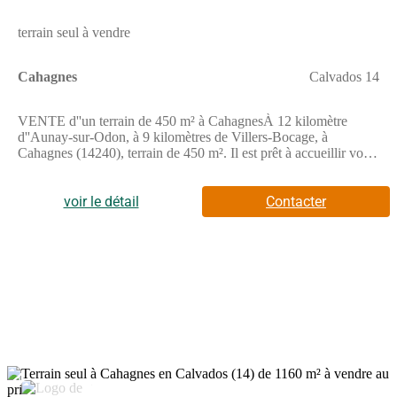
terrain seul à vendre
Cahagnes
Calvados 14
VENTE d''un terrain de 450 m² à CahagnesÀ 12 kilomètre
d''Aunay-sur-Odon, à 9 kilomètres de Villers-Bocage, à
Cahagnes (14240), terrain de 450 m². Il est prêt à accueillir votre
résidence principale ou secondaire pour toute la famille. Ce
terrain est proche des écoles et des commerces. Il y a des écoles
maternelles et élémentaires à moins de 10 minutes à pied et,
voir le détail
Contacter
comme l''École Élémentaire Nelson Mandela. La commune est
desservie par le réseau de bus NOMAD.L''autoroute A84 est
accessible à 2 km.Son prix de vente est de 41 000 €. Prenez
contact avec Sophie UCENDO (tél : (Numéro supprimé)) pour
toute question sur ce terrain ou sur les modalités de vente. Faites
de vos projets immobiliers une réalité avec Maisons Balency
Caen.
9