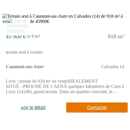
45 900 €
918 m²
50 €/m²
terrain seul à vendre
Caumont-sur-Aure
Calvados 14
Livry : terrain de 918 m² en venteIDÉALEMENT
SITUÉ - PROCHE DE CAENÀ quelques kilomètres de Caen à
Livry (14240), grand terrain. Dans un quartier convoité, le
terrain idéalement situé est proche des écoles et des commerces.
Il y a plusieurs écoles (maternelle, élémentaire, primaire et
collège) à moins de 10 minutes en voiture, tout comme une
voir le détail
Contacter
crèche à moins de 10 minutes à pied. L'autoroute A84 est
accessible à 7 km. On trouve trois bibliothèques, des tennis, un
bassin de natation, des commerces, des boucheries-charcuteries,
deux supérettes, deux épiceries et un bureau de poste dans les