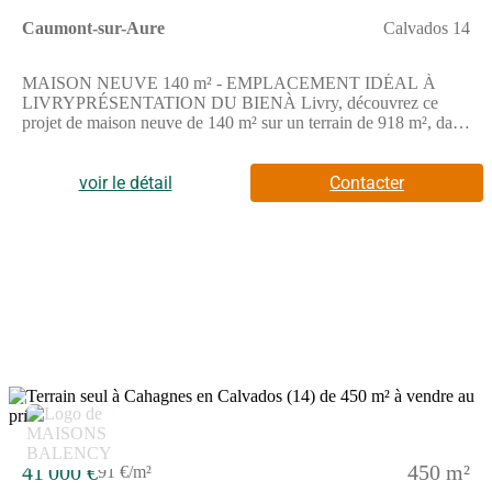
Caumont-sur-Aure
Calvados 14
MAISON NEUVE 140 m² - EMPLACEMENT IDÉAL À
LIVRYPRÉSENTATION DU BIENÀ Livry, découvrez ce
projet de maison neuve de 140 m² sur un terrain de 918 m², dans
un environnement calme et agréable.Répartie sur 2 niveaux, elle
propose 4 chambres, 2 salles de bains et une cuisine à aménager
selon vos envies.Un espace confortable et bien agencé, idéal
voir le détail
Contacter
pour une vie de famille.Le terrain de 918 m² offre un grand
extérieur à aménager selon vos projets : jardin, terrasse ou
espace détente.ENVIRONNEMENTSituée dans un secteur
résidentiel, la commune de Livry bénéficie d'un accès rapide à
l'autoroute A84 (à 7 km), facilitant les déplacements.Les
collèges les Sources d'Aure (3 km) et Simone Veil (8 km) sont à
proximité, tout comme les commerces et services du
quotidien.Vous profitez également d'équipements sportifs et
culturels accessibles dans les environs.Prix : 325 000 €Contact :
Emilie HUE - Maisons France Confort Bayeux📞 (Numéro
supprimé)Réalisez votre projet de construction à Livry dès
3
maintenant.Annonce proposée par un Agent Commercial
Partenaire.
41 000 €
450 m²
91 €/m²