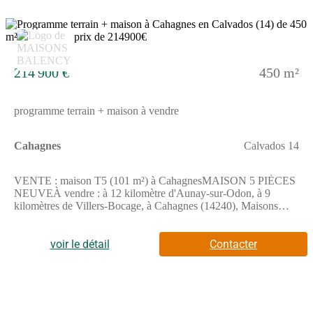
Entrepreneur Individuel à Responsabilité Limitée, Agent
commercial OptimHome (RSAC N(Numéro supprimé) Greffe
de CAEN) (Numéro supprimé) (réf. 603085 )
14
214 900 €
450 m²
programme terrain + maison à vendre
Cahagnes
Calvados 14
VENTE : maison T5 (101 m²) à CahagnesMAISON 5 PIÈCES
NEUVEÀ vendre : à 12 kilomètre d'Aunay-sur-Odon, à 9
kilomètres de Villers-Bocage, à Cahagnes (14240), Maisons
Balency Caen vous présente cette maison de 5 pièces de plain-
pied de 101 m² et de 450 m² de terrain. Son intérieur se divise en
quatre chambres, une cuisine et une salle de bains.La maison est
voir le détail
Contacter
neuve.Des établissements scolaires maternelles et élémentaires
sont implantés à moins de 10 minutes à pied, tout comme, parmi
lesquels l'École Élémentaire Nelson Mandela. Il y a un accès à
l'autoroute A84 à 2 km. Elle est proposée à l'achat pour 214 900
€.N'hésitez pas à prendre contact avec notre agence (Sophie