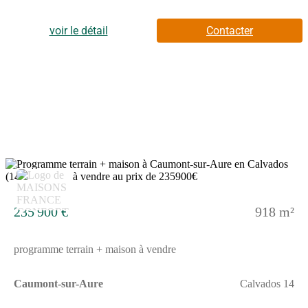
un environnement calme et agréable.De plain-pied, elle propose
3 chambres, une salle de bains avec baignoire et une cuisine à
aménager selon vos envies.Un agencement simple et
voir le détail
Contacter
fonctionnel, pensé pour le confort du quotidien.Le terrain de 918
m² offre un bel espace extérieur pour vos projets : jardin, terrasse
ou aménagements divers.ENVIRONNEMENTSituée à environ
27 km de la Manche, la commune de Livry bénéficie d'un cadre
naturel appréciable.L'accès à l'autoroute A84 se trouve à environ
7 km, facilitant les déplacements.Les collèges les Sources d'Aure
(3 km) et Simone Veil (8 km) sont accessibles à proximité, tout
comme les commerces du quotidien.Prix : 190 900 €Contact :
Emilie HUE - Maisons France Confort Bayeux📞 (Numéro
supprimé)Concrétisez votre projet de construction à Livry dès
maintenant.Annonce proposée par un Agent Commercial
6
Partenaire.
235 900 €
918 m²
programme terrain + maison à vendre
Caumont-sur-Aure
Calvados 14