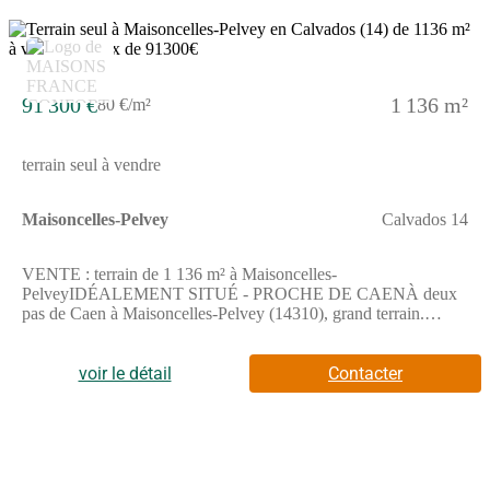
91 300 €
1 136 m²
80 €/m²
terrain seul à vendre
Maisoncelles-Pelvey
Calvados 14
VENTE : terrain de 1 136 m² à Maisoncelles-
PelveyIDÉALEMENT SITUÉ - PROCHE DE CAENÀ deux
pas de Caen à Maisoncelles-Pelvey (14310), grand terrain.
Réalisez-y votre résidence principale ou secondaire. Dans un
quartier attractif, le terrain idéalement situé est proche des
commerces et des écoles. Il y a un accès à l'autoroute A84 à 2
voir le détail
Contacter
km. Il y a un tennis à quelques minutes du bien.Il est à vendre
pour la somme de 91 300 €. Contactez notre agence (HUE
Emilie : (Numéro supprimé)) pour toute question sur ce terrain,
sur les démarches à suivre et sur les modalités de vente.Annonce
proposée par un Agent Commercial Partenaire.