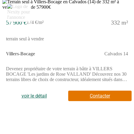
2
57 900 €
332 m²
174 €/m²
terrain seul à vendre
Villers-Bocage
Calvados 14
Devenez propriétaire de votre terrain à bâtir à VILLERS
BOCAGE 'Les jardins de Rose VALLAND' Découvrez nos 30
terrains libres de choix de constructeur, idéalement situés dans
un environnement recherché, à proximité du centre avec tous les
commerces, écoles et services et à seulement 25 min de
CAENTerrains à partir de 57 900 Faites construire vote maison
voir le détail
Contacter
dans un cadre de vie familial, apaisé et favorable au bien-vivre
ensemble. Ce futur lieu de vie fera la part belle au végétal et aux
espaces de convivialité, respectant l'ensemble de notre charte
environnementale, afin que votre projet de construction y trouve
tout l'écrin qu'il mérite...Pour toutes informations
complémentaires, prenez contact avec nous !