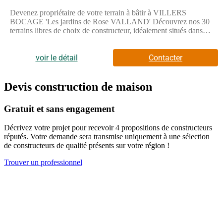
Devenez propriétaire de votre terrain à bâtir à VILLERS
BOCAGE 'Les jardins de Rose VALLAND' Découvrez nos 30
terrains libres de choix de constructeur, idéalement situés dans
un environnement recherché, à proximité du centre avec tous les
commerces, écoles et services et à seulement 25 min de
CAENTerrains à partir de 57 900 Faites construire vote maison
voir le détail
Contacter
dans un cadre de vie familial, apaisé et favorable au bien-vivre
ensemble. Ce futur lieu de vie fera la part belle au végétal et aux
espaces de convivialité, respectant l'ensemble de notre charte
Devis construction de maison
environnementale, afin que votre projet de construction y trouve
tout l'écrin qu'il mérite...Pour toutes informations
Gratuit et sans engagement
complémentaires, prenez contact avec nous !
Décrivez votre projet pour recevoir 4 propositions de constructeurs
réputés. Votre demande sera transmise uniquement à une sélection
de constructeurs de qualité présents sur votre région !
Trouver un professionnel