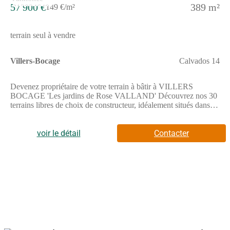
57 900 €
389 m²
149 €/m²
terrain seul à vendre
Villers-Bocage
Calvados 14
Devenez propriétaire de votre terrain à bâtir à VILLERS
BOCAGE 'Les jardins de Rose VALLAND' Découvrez nos 30
terrains libres de choix de constructeur, idéalement situés dans
un environnement recherché, à proximité du centre avec tous les
commerces, écoles et services et à seulement 25 min de
CAENTerrains à partir de 57 900 Faites construire vote maison
voir le détail
Contacter
dans un cadre de vie familial, apaisé et favorable au bien-vivre
ensemble. Ce futur lieu de vie fera la part belle au végétal et aux
espaces de convivialité, respectant l'ensemble de notre charte
environnementale, afin que votre projet de construction y trouve
tout l'écrin qu'il mérite...Pour toutes informations
complémentaires, prenez contact avec nous !