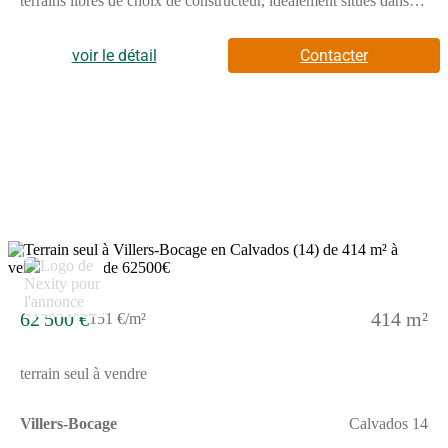
terrains libres de choix de constructeur, idéalement situés dans
un environnement recherché, à proximité du centre avec tous les
commerces, écoles et services et à seulement 25 min de
CAENTerrains à partir de 57 900 Faites construire vote maison
voir le détail
Contacter
dans un cadre de vie familial, apaisé et favorable au bien-vivre
ensemble. Ce futur lieu de vie fera la part belle au végétal et aux
espaces de convivialité, respectant l'ensemble de notre charte
environnementale, afin que votre projet de construction y trouve
tout l'écrin qu'il mérite...Pour toutes informations
complémentaires, prenez contact avec nous !
2
62 500 €
414 m²
151 €/m²
terrain seul à vendre
Villers-Bocage
Calvados 14