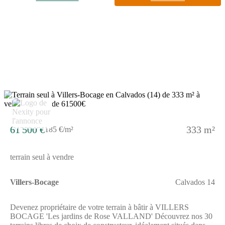
dans un cadre de vie familial, apaisé et favorable au bien-vivre
ensemble. Ce futur lieu de vie fera la part belle au végétal et aux
espaces de convivialité, respectant l'ensemble de notre charte
environnementale, afin que votre projet de construction y trouve
tout l'écrin qu'il mérite...Pour toutes informations
complémentaires, prenez contact avec nous !
2
61 500 €
333 m²
185 €/m²
terrain seul à vendre
Villers-Bocage
Calvados 14
Devenez propriétaire de votre terrain à bâtir à VILLERS
BOCAGE 'Les jardins de Rose VALLAND' Découvrez nos 30