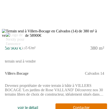
environnementale, afin que votre projet de construction y trouve
tout l'écrin qu'il mérite...Pour toutes informations
complémentaires, prenez contact avec nous !
2
58 900 €
380 m²
155 €/m²
terrain seul à vendre
Villers-Bocage
Calvados 14
Devenez propriétaire de votre terrain à bâtir à VILLERS
BOCAGE 'Les jardins de Rose VALLAND' Découvrez nos 30
terrains libres de choix de constructeur, idéalement situés dans
un environnement recherché, à proximité du centre avec tous les
commerces, écoles et services et à seulement 25 min de
CAENTerrains à partir de 57 900 Faites construire vote maison
voir le détail
Contacter