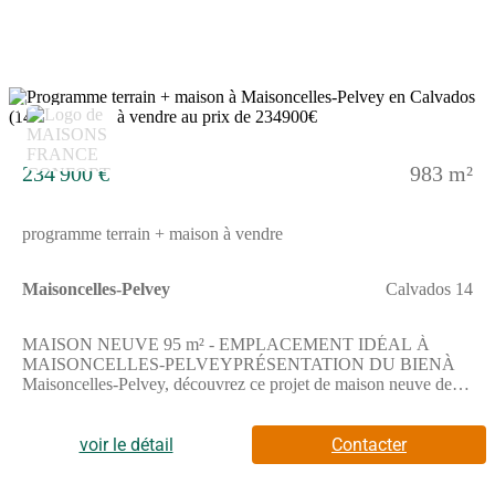
8
234 900 €
983 m²
programme terrain + maison à vendre
Maisoncelles-Pelvey
Calvados 14
MAISON NEUVE 95 m² - EMPLACEMENT IDÉAL À
MAISONCELLES-PELVEYPRÉSENTATION DU BIENÀ
Maisoncelles-Pelvey, découvrez ce projet de maison neuve de
95 m² sur un terrain de 983 m², dans un environnement calme et
agréable.De plain-pied, elle propose 3 chambres, 2 salles de
bains et une cuisine à aménager selon vos envies.Une
voir le détail
Contacter
configuration simple et fonctionnelle, pensée pour un confort de
vie au quotidien.Le terrain de 983 m² offre un grand espace