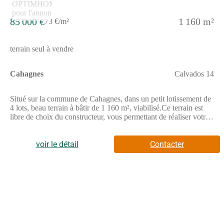
85 000 €
1 160 m²
73 €/m²
terrain seul à vendre
Cahagnes
Calvados 14
Situé sur la commune de Cahagnes, dans un petit lotissement de
4 lots, beau terrain à bâtir de 1 160 m², viabilisé.Ce terrain est
libre de choix du constructeur, vous permettant de réaliser votre
projet de maison selon vos envies.Il offre la possibilité d'une
implantation Sud-Nord, idéale pour profiter d'une belle
luminosité.Dans un environnement calme, tout en bénéficiant
voir le détail
Contacter
d'un accès à pied aux commerces et à l'école, ce terrain réunit
confort de vie et praticité au quotidien.Une belle opportunité
pour concrétiser votre projet de construction.Pour plus
d'informations, n'hésitez pas à nous contacter. Les honoraires
d'agence sont à la charge de l'acquéreur, soit 6,26% TTC du prix
hors honoraires.Les informations sur les risques auxquels ce bien
est exposé sont disponibles sur le site Géorisques : www.
georisques. gouv. fr.Contactez Jean Michel SOUTUMIER