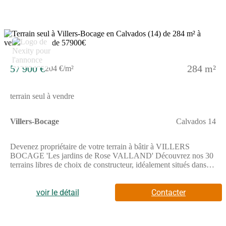
2
57 900 €
284 m²
204 €/m²
terrain seul à vendre
Villers-Bocage
Calvados 14
Devenez propriétaire de votre terrain à bâtir à VILLERS
BOCAGE 'Les jardins de Rose VALLAND' Découvrez nos 30
terrains libres de choix de constructeur, idéalement situés dans
un environnement recherché, à proximité du centre avec tous les
commerces, écoles et services et à seulement 25 min de
CAENTerrains à partir de 57 900 Faites construire vote maison
voir le détail
Contacter
dans un cadre de vie familial, apaisé et favorable au bien-vivre
ensemble. Ce futur lieu de vie fera la part belle au végétal et aux
espaces de convivialité, respectant l'ensemble de notre charte