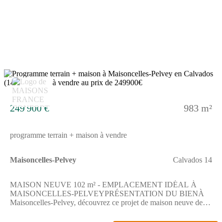
extérieur pour vos projets : jardin, terrasse ou aménagements
divers.ENVIRONNEMENTSituée à environ 26 km de Caen, la
commune bénéficie d'un cadre de vie paisible avec un accès
rapide à l'A84 (à 2 km).Un terrain de tennis se trouve à
proximité pour les loisirs du quotidien.Les commerces et
services essentiels sont accessibles dans les communes
voisines.Prix : 234 900 €Contact : Emilie HUE - Maisons
France Confort Bayeux📞 (Numéro supprimé)Réalisez votre
projet de construction à Maisoncelles-Pelvey dès
7
maintenant.Annonce proposée par un Agent Commercial
Partenaire.
249 900 €
983 m²
programme terrain + maison à vendre
Maisoncelles-Pelvey
Calvados 14
MAISON NEUVE 102 m² - EMPLACEMENT IDÉAL À
MAISONCELLES-PELVEYPRÉSENTATION DU BIENÀ
Maisoncelles-Pelvey, découvrez ce projet de maison neuve de
102 m² sur un terrain de 983 m², dans un environnement calme
et agréable.Répartie sur 2 niveaux, elle propose 5 chambres, 2