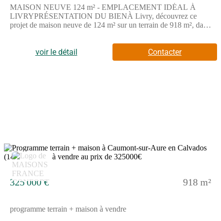
MAISON NEUVE 124 m² - EMPLACEMENT IDÉAL À
LIVRYPRÉSENTATION DU BIENÀ Livry, découvrez ce
projet de maison neuve de 124 m² sur un terrain de 918 m², dans
un environnement calme et agréable.Répartie sur 2 niveaux, elle
propose 5 chambres, 3 salles de bains et une cuisine à aménager
selon vos envies.Un bien spacieux, idéal pour une vie de famille
voir le détail
Contacter
confortable avec de beaux volumes.Le terrain de 918 m² offre
un grand espace extérieur à aménager selon vos
projets.ENVIRONNEMENTSituée dans un cadre paisible, la
commune de Livry bénéficie d'un accès rapide à l'autoroute A84
(à 7 km), facilitant les déplacements.Les collèges les Sources
d'Aure (3 km) et Simone Veil (8 km) sont proches, tout comme
les commerces essentiels du quotidien.Prix : 235 900 €Contact :
Emilie HUE - Maisons France Confort Bayeux📞 (Numéro
supprimé)Réalisez votre projet de construction à Livry dès
maintenant.Annonce proposée par un Agent Commercial
Partenaire.
6
325 000 €
918 m²
programme terrain + maison à vendre