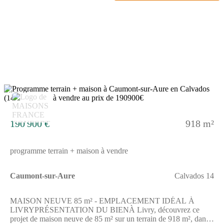
implantés à moins de 10 minutes en voiture, tout comme une
structure d'accueil pour les enfants en bas âge à moins de 10
minutes à pied. L'autoroute A84 est accessible à 7 km. On
trouve trois bibliothèques, des tennis, un bassin de natation, des
commerces, deux supérettes, deux épiceries, des boucheries-
charcuteries et un bureau de poste à quelques minutes à peine.Il
est proposé à l'achat pour 53 600 €. N'hésitez pas à prendre
contact avec Emilie HUE (tél : (Numéro supprimé)) pour tout
renseignement sur ce terrain ou sur les modalités de vente.
Donnez vie à vos projets immobiliers avec Maisons France
Confort Bayeux.Annonce proposée par un Agent Commercial
4
Partenaire.
190 900 €
918 m²
programme terrain + maison à vendre
Caumont-sur-Aure
Calvados 14
MAISON NEUVE 85 m² - EMPLACEMENT IDÉAL À
LIVRYPRÉSENTATION DU BIENÀ Livry, découvrez ce
projet de maison neuve de 85 m² sur un terrain de 918 m², dans