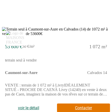
environs.Ce terrain est proposé à l'achat pour 45 900 €. Prenez
contact avec notre agence (Emilie HUE : (Numéro supprimé))
pour toute information sur le terrain, sur les démarches à suivre
ou sur les modalités de vente. Faites de vos projets immobiliers
une réalité avec Maisons France Confort Bayeux.Annonce
proposée par un Agent Commercial Partenaire.
53 600 €
1 072 m²
50 €/m²
terrain seul à vendre
Caumont-sur-Aure
Calvados 14
VENTE : terrain de 1 072 m² à LivryIDÉALEMENT
SITUÉ - PROCHE DE CAENÀ Livry (14240) en vente à deux
pas de Caen, imaginez la maison de vos rêves sur ce terrain de 1
072 m². Dans un quartier recherché, le terrain idéalement situé
est proche des écoles et des commerces. Plusieurs établissements
scolaires (maternelle, élémentaire, primaire et collège) sont
voir le détail
Contacter