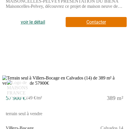
MAISONCELLES-PELVEYPRÉSENTATION DU BIENÀ
Maisoncelles-Pelvey, découvrez ce projet de maison neuve de
124 m² sur un terrain de 983 m², dans un environnement calme
et résidentiel.Répartie sur 2 niveaux, elle propose 5 chambres, 3
salles de bains avec baignoire et une cuisine à aménager selon
voir le détail
Contacter
vos envies.Un espace généreux et bien pensé pour une vie de
famille confortable.Le terrain de 983 m² offre un bel extérieur à
aménager : jardin, terrasse ou espaces de
détente.ENVIRONNEMENTSituée à environ 26 km de Caen,
la commune bénéficie d'un cadre paisible avec un accès rapide à
l'A84 (à 2 km), facilitant les déplacements.Un terrain de tennis
se trouve à proximité immédiate, et les commerces essentiels
sont accessibles dans les communes alentours.Prix : 269 900
€Contact : Emilie HUE - Maisons France Confort Bayeux📞
(Numéro supprimé)Réalisez votre projet de construction à
Maisoncelles-Pelvey dès maintenant.Annonce proposée par un
Agent Commercial Partenaire.
57 900 €
389 m²
149 €/m²
terrain seul à vendre
Villers-Bocage
Calvados 14