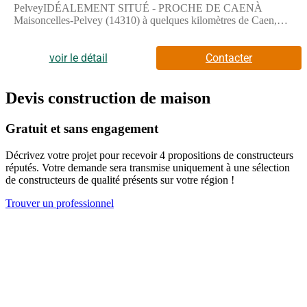
PelveyIDÉALEMENT SITUÉ - PROCHE DE CAENÀ
Maisoncelles-Pelvey (14310) à quelques kilomètres de Caen,
donnez vie à votre résidence principale ou secondaire sur ce
terrain de 983 m². Dans un secteur recherché, le terrain
idéalement situé est proche des commerces et des écoles.
voir le détail
Contacter
L'autoroute A84 est accessible à 2 km. Il y a un tennis dans les
environs.Il est à vendre pour la somme de 79 900 €. N'hésitez
pas à prendre contact avec Emilie HUE ((Numéro supprimé))
Devis construction de maison
pour obtenir de plus amples renseignements sur ce terrain ou sur
les démarches à suivre. Concrétisez vos projets immobiliers avec
Gratuit et sans engagement
Maisons France Confort Bayeux.Annonce proposée par un
Agent Commercial Partenaire.
Décrivez votre projet pour recevoir 4 propositions de constructeurs
réputés. Votre demande sera transmise uniquement à une sélection
de constructeurs de qualité présents sur votre région !
Trouver un professionnel