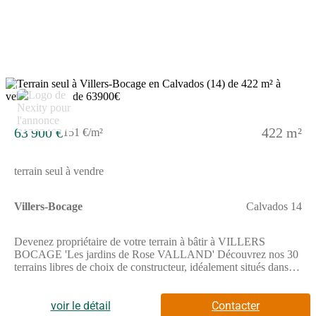
tout l'écrin qu'il mérite...Pour toutes informations
complémentaires, prenez contact avec nous !
2
63 900 €
422 m²
151 €/m²
terrain seul à vendre
Villers-Bocage
Calvados 14
Devenez propriétaire de votre terrain à bâtir à VILLERS
BOCAGE 'Les jardins de Rose VALLAND' Découvrez nos 30
terrains libres de choix de constructeur, idéalement situés dans
un environnement recherché, à proximité du centre avec tous les
commerces, écoles et services et à seulement 25 min de
CAENTerrains à partir de 57 900 Faites construire vote maison
voir le détail
Contacter