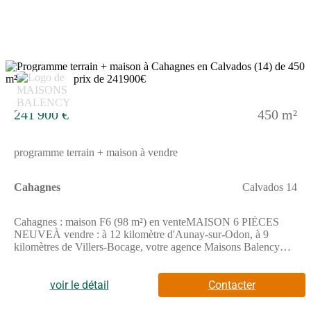
UCENDO : (Numéro supprimé)) pour tout renseignement sur la
maison, sur les démarches à suivre ou sur les modalités de vente.
Donnez vie à vos projets immobiliers avec Maisons Balency
Caen.
7
241 900 €
450 m²
programme terrain + maison à vendre
Cahagnes
Calvados 14
Cahagnes : maison F6 (98 m²) en venteMAISON 6 PIÈCES
NEUVEÀ vendre : à 12 kilomètre d'Aunay-sur-Odon, à 9
kilomètres de Villers-Bocage, votre agence Maisons Balency
Caen est ravie de vous proposer cette maison de 6 pièces de 98
m² et de 450 m² de terrain à Cahagnes (14240). Son intérieur se
divise en quatre chambres, une cuisine et une salle de bains.Il
voir le détail
Contacter
s'agit d'une maison de 2 niveaux. Elle est neuve.Des écoles
maternelles et élémentaires se trouvent à moins de 10 minutes à