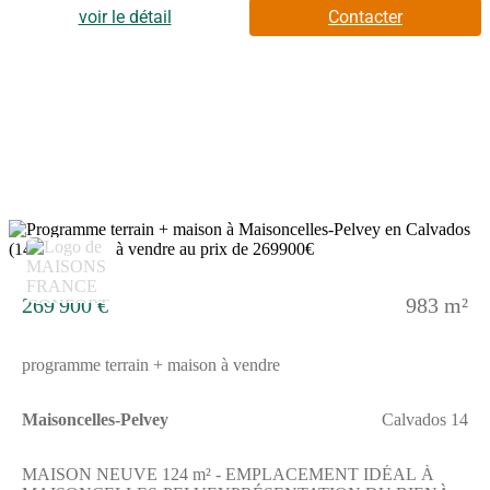
salles de bains et une cuisine à aménager selon vos envies.Un
voir le détail
Contacter
agencement fonctionnel, idéal pour une vie de famille
confortable.Le terrain de 983 m² offre un grand espace extérieur
pour vos projets : jardin, terrasse ou aménagements
divers.ENVIRONNEMENTSituée à environ 26 km de Caen, la
commune bénéficie d'un cadre résidentiel paisible avec un accès
rapide à l'A84 (à 2 km).Des équipements de loisirs, comme des
terrains de tennis, sont accessibles à proximité immédiate.Les
commerces et services essentiels se trouvent dans les communes
voisines.Prix : 249 900 €Contact : Emilie HUE - Maisons
France Confort Bayeux📞 (Numéro supprimé)Réalisez votre
projet de construction à Maisoncelles-Pelvey dès
6
maintenant.Annonce proposée par un Agent Commercial
Partenaire.
269 900 €
983 m²
programme terrain + maison à vendre
Maisoncelles-Pelvey
Calvados 14
MAISON NEUVE 124 m² - EMPLACEMENT IDÉAL À