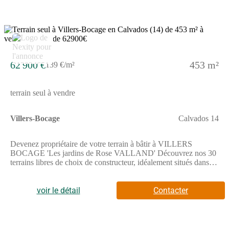
2
62 900 €
453 m²
139 €/m²
terrain seul à vendre
Villers-Bocage
Calvados 14
Devenez propriétaire de votre terrain à bâtir à VILLERS
BOCAGE 'Les jardins de Rose VALLAND' Découvrez nos 30
terrains libres de choix de constructeur, idéalement situés dans
un environnement recherché, à proximité du centre avec tous les
commerces, écoles et services et à seulement 25 min de
CAENTerrains à partir de 57 900 Faites construire vote maison
voir le détail
Contacter
dans un cadre de vie familial, apaisé et favorable au bien-vivre
ensemble. Ce futur lieu de vie fera la part belle au végétal et aux
espaces de convivialité, respectant l'ensemble de notre charte
environnementale, afin que votre projet de construction y trouve