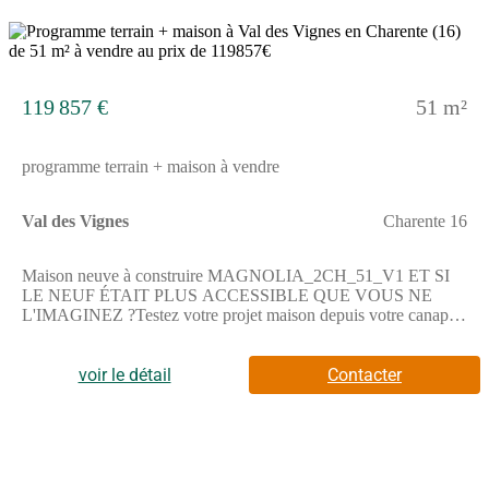
12
119 857 €
51 m²
programme terrain + maison à vendre
Val des Vignes
Charente 16
Maison neuve à construire MAGNOLIA_2CH_51_V1 ET SI
LE NEUF ÉTAIT PLUS ACCESSIBLE QUE VOUS NE
L'IMAGINEZ ?Testez votre projet maison depuis votre canapé
! Sans pression et sans engagement. Pionnier du configurateur
maison en France, Maisons Alysia vous permet de choisir votre
voir le détail
Contacter
maison, votre terrain, vos options et d'obtenir rapidement une
première vision claire de votre budget.—> Rendez-vous sur
notre site maisons-alysia(.com) pour configurer votre projet.CE
QUI FAIT LA DIFFÉRENCE CHEZ ALYSIA• études de
structure béton : chez nous, c'est systématique !• équipements de
qualité : volets roulants motorisés et connectés, domotique,