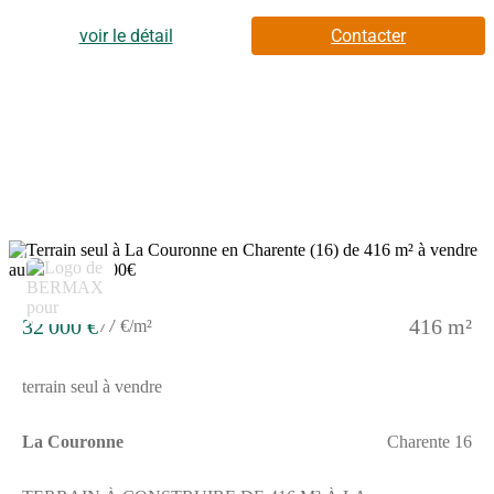
inclus à la charge de l'acquéreur (23 000 hors honoraires)Votre
agent commercial 3G IMMO sur place EI - Gwénaëlle DENIS
voir le détail
Contacter
inscrite au RSAC d'ANGOULEME n° 801 364 407 Selon
l'article L.561.5 du Code Monétaire et Financier, pour
l'organisation de la visite, la présentation d'une pièce d'identité
vous sera demandée.Les informations sur les risques auxquels ce
bien est exposé sont disponibles sur le site Géorisques :
www.georisques.gouv.frLes informations sur les risques
auxquels ce bien est exposé sont disponibles sur le site
Géorisques : www.georisques.gouv.fr
4
32 000 €
416 m²
77 €/m²
terrain seul à vendre
La Couronne
Charente 16