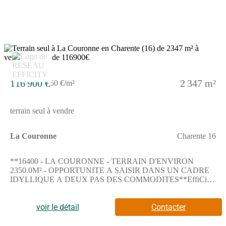
à seulement quelques minutes du centre-ville d'Angoulême et de
sa gare.Caractéristiques techniques :Surface : 700
m²Viabilisation : Les réseaux (eau, électricité, assainissement)
sont situés en bordure de route, facilitant ainsi les futurs
raccordements.Pour plus de renseignement je suis à voptre
écoute Jeremy Bruneau Société Alpha Constructions (Numéro
3
supprimé)
116 900 €
2 347 m²
50 €/m²
terrain seul à vendre
La Couronne
Charente 16
**16400 - LA COURONNE - TERRAIN D'ENVIRON
2350.0M² - OPPORTUNITE A SAISIR DANS UN CADRE
IDYLLIQUE A DEUX PAS DES COMMODITES**EffiCity,
l'agence qui estime votre bien en ligne, vous propose ce
magnifique terrain d'environ 2350.0m² situé à La Couronne
offrant de multiples possibilitésd'aménagement pour concrétiser
voir le détail
Contacter
tous vos projets immobiliers.Sa localisation privilégiée vous
permet de profiter d'un environnement calme, préservé et arboré,