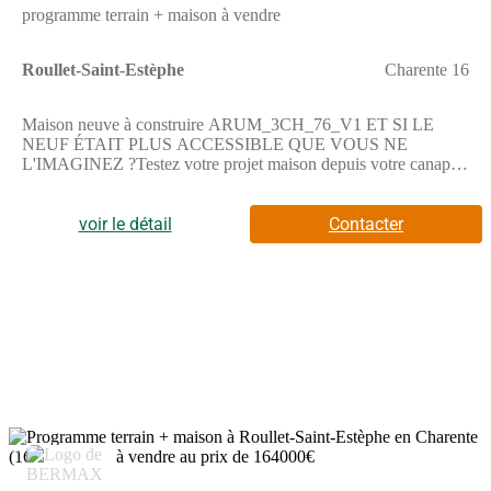
programme terrain + maison à vendre
Roullet-Saint-Estèphe
Charente 16
Maison neuve à construire ARUM_3CH_76_V1 ET SI LE
NEUF ÉTAIT PLUS ACCESSIBLE QUE VOUS NE
L'IMAGINEZ ?Testez votre projet maison depuis votre canapé
! Sans pression et sans engagement. Pionnier du configurateur
maison en France, Maisons Alysia vous permet de choisir votre
voir le détail
Contacter
maison, votre terrain, vos options et d'obtenir rapidement une
première vision claire de votre budget.—> Rendez-vous sur
notre site maisons-alysia(.com) pour configurer votre projet.CE
QUI FAIT LA DIFFÉRENCE CHEZ ALYSIA• études de
structure béton : chez nous, c'est systématique !• équipements de
qualité : volets roulants motorisés et connectés, domotique,
carrelage grand format…et bien plus encore.• chauffage par
pompe à chaleur garanti 10 ans : une exclusivité Alysia.Votre
chargée de projet Maisons Alysia vous aide à y voir plus clair et
vous accompagne à chaque étape.—> Contactez-nous au
(Numéro supprimé) pour échanger simplement sur votre
projet.LE PROJET PROPOSÉ :Cette maison de 3 chambres
6
dont une suite parentale offre une distribution des pièces
optimisée, à l'aide d'espace repensé et exploité pour chaque