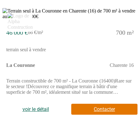
46 000 €
700 m²
66 €/m²
terrain seul à vendre
La Couronne
Charente 16
Terrain constructible de 700 m² - La Couronne (16400)Rare sur
le secteur !Découvrez ce magnifique terrain à bâtir d'une
superficie de 700 m², idéalement situé sur la commune
recherchée de La Couronne, au coeur de la Charente.Les Points
Forts :Cadre privilégié : Profitez d'un environnement calme et
préservé, parfait pour concrétiser votre projet de vie de famille
voir le détail
Contacter
ou de construction personnalisée.Belle superficie : Un terrain de
700 m² offrant de nombreuses possibilités d'aménagement
(maison de plain-pied ou à étage, terrasse, jardin
arboré).Emplacement stratégique : À proximité immédiate des
commodités de La Couronne (commerces, écoles, transports) et