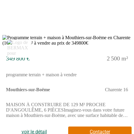
pour aménager selon vos
envies.ENVIRONNEMENTMouthiers-sur-Boëme est une
commune où vous trouverez un cadre calme. La grande ville
d'Angoulême est située à 10 km. Une école primaire se trouve à
quelques minutes ainsi que des commerces. L'accès à la
nationale 10 se fait à 6 km pour faciliter vos
déplacements.NOUS CONTACTERPour plus d'informations,
n'hésitez pas à contacter Aurélie RICOME chez Bermax
7
Construction Saint-Yrieix-sur-Charente. Elle se tient à votre
disposition pour répondre à vos questions et vous accompagner
dans votre projet.
349 800 €
2 500 m²
programme terrain + maison à vendre
Mouthiers-sur-Boëme
Charente 16
MAISON À CONSTRUIRE DE 129 M² PROCHE
D'ANGOULÊME, 6 PIÈCESImaginez-vous dans votre future
maison à Mouthiers-sur-Boëme, avec une surface habitable de
129 m² sur un terrain de 2500 m².Cette maison à bâtir comprend
6 pièces dont 5 chambres et 2 salles d'eau, ainsi qu'une cuisine
ouverte sur une grande pièce de vie. Elle offre un espace
voir le détail
Contacter