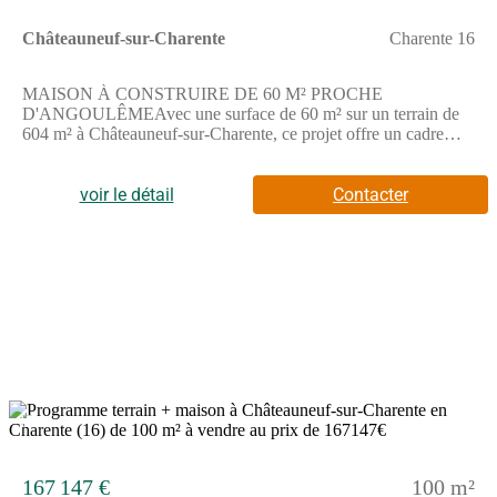
Châteauneuf-sur-Charente
Charente 16
MAISON À CONSTRUIRE DE 60 M² PROCHE
D'ANGOULÊMEAvec une surface de 60 m² sur un terrain de
604 m² à Châteauneuf-sur-Charente, ce projet offre un cadre
idéal pour votre future habitation.Cette maison à construire
comprend trois pièces dont deux chambres. Elle dispose
également d'une cuisine ouverte sur une pièce de vie et d'une
voir le détail
Contacter
salle d'eau.Elle est conçue de plain-pied, facilitant la circulation
et l'aménagement de l'espace.ENVIRONNEMENTSitué à
Châteauneuf-sur-Charente, ce secteur résidentiel offre un cadre
de vie agréable à proximité d'Angoulême, à 17 km. Divers
établissements scolaires sont accessibles. Autour du bien, vous
trouverez également des commerces et des restaurants. NOUS
CONTACTERPour plus d'informations, n'hésitez pas à
contacter Aurélie Ricome de Bermax Construction Saint-Yrieix-
sur-Charente. Elle se tient à votre disposition pour répondre à
toutes vos questions.
12
167 147 €
100 m²