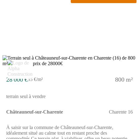
confortable et adapté pour toute la famille.Elle s'étend sur 2
niveaux, ce qui permet de bien organiser les espaces de vie.Le
terrain de 2500 m² vous assure de grands extérieurs, pour vos
moments de détente et pour profiter pleinement de votre cadre de
vie.ENVIRONNEMENTSituée dans la commune de
Mouthiers-sur-Boëme, cette maison bénéficie de la proximité
d'Angoulême à 10 km. Vous trouverez dans les environs une
école primaire. Des commerces sont également à proximité.
L'accès à la nationale N10 est à 6 km.NOUS
CONTACTERPour obtenir plus de renseignements, prenez
contact avec Aurélie RICOME. Elle saura vous accompagner
dans votre projet.
28 000 €
800 m²
35 €/m²
terrain seul à vendre
Châteauneuf-sur-Charente
Charente 16
À saisir sur la commune de Châteauneuf-sur-Charente,
idéalement situé au calme tout en restant proche des
commodités.Ce terrain plat, à viabiliser, offre un beau potentiel