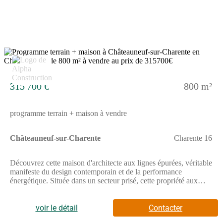
Charente, cette maison bénéficie d'un cadre calme, avec la
grande ville d'Angoulême à 17 km. Plusieurs établissements
scolaires sont présents sur la commune. Des commerces sont
également présents aux alentours. La nationale 10 est à 7 km,
facilitant les déplacements vers les environs.NOUS
CONTACTERPour plus d'informations, contactez Aurélie
7
RICOME. Bermax Construction Saint-Yrieix-sur-Charente se
tient à votre disposition pour vous accompagner dans votre
projet.
315 700 €
800 m²
programme terrain + maison à vendre
Châteauneuf-sur-Charente
Charente 16
Découvrez cette maison d'architecte aux lignes épurées, véritable
manifeste du design contemporain et de la performance
énergétique. Située dans un secteur prisé, cette propriété aux
prestations "Premium".Résolument moderne, la maison s'ouvre
sur l'extérieur grâce à de larges baies vitrées haute performance.
La lumière naturelle devient un élément de décoration à part
voir le détail
Contacter
entière, soulignant la noblesse des matériaux