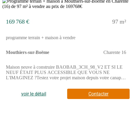
13
169 768 €
97 m²
programme terrain + maison à vendre
Mouthiers-sur-Boëme
Charente 16
Maison neuve à construire BAOBAB_3CH_98_V2 ET SI LE
NEUF ÉTAIT PLUS ACCESSIBLE QUE VOUS NE
L'IMAGINEZ ?Testez votre projet maison depuis votre canapé
! Sans pression et sans engagement. Pionnier du configurateur
maison en France, Maisons Alysia vous permet de choisir votre
voir le détail
Contacter
maison, votre terrain, vos options et d'obtenir rapidement une
première vision claire de votre budget.—> Rendez-vous sur
notre site maisons-alysia(.com) pour configurer votre projet.CE
QUI FAIT LA DIFFÉRENCE CHEZ ALYSIA• études de
structure béton : chez nous, c'est systématique !• équipements de
qualité : volets roulants motorisés et connectés, domotique,
carrelage grand format…et bien plus encore.• chauffage par
pompe à chaleur garanti 10 ans : une exclusivité Alysia.Votre