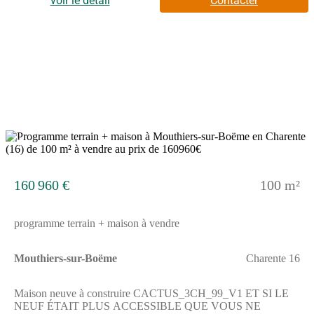
voir le détail
Contacter
Charente.ENVIRONNEMENTLe terrain se trouve dans la
commune de Mouthiers-sur-Boëme. À proximité, la grande ville
d'Angoulême est accessible à 10 km. Vous trouverez une école
primaire à quelques minutes. Le secteur bénéficie également de
commerces. L'accès à la nationale N10 se fait en 6 km.NOUS
CONTACTERLe terrain est vendu 79 000 euros par un
partenaire de Bermax Construction Saint-Yrieix-sur-
Charente.N'hésitez pas à joindre Aurélie RICOME pour obtenir
plus d'informations ou organiser un échange.
12
160 960 €
100 m²
programme terrain + maison à vendre
Mouthiers-sur-Boëme
Charente 16
Maison neuve à construire CACTUS_3CH_99_V1 ET SI LE
NEUF ÉTAIT PLUS ACCESSIBLE QUE VOUS NE