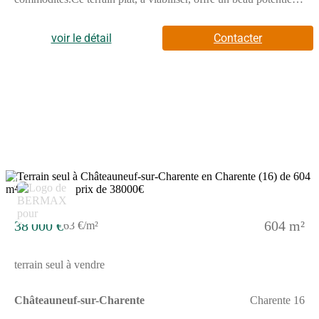
pour votre futur projet de construction.Viabilisation : Réseaux
(eau, électricité, assainissement) en bordure de parcelle.Clôture :
Terrain déjà partiellement clos.Environnement : Secteur
voir le détail
Contacter
résidentiel recherché.Profitez du charme d'une ville dynamique
avec gare, commerces et écoles à proximité immédiate.N'hésitez
pas à contacter l'agence Alpha Constructions Cognac (Tony
DAIGRE (Numéro supprimé)) pour plus de renseignements.
4
38 000 €
604 m²
63 €/m²
terrain seul à vendre
Châteauneuf-sur-Charente
Charente 16