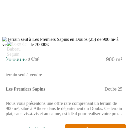
parcelle Equipements de qualitésVoirie et tous réseaux
aménagésHaute qualité des équipementsAménagements
pérennes (voirie, éclairage public, traitement des eaux
pluviales) Services de proximitéCommerces et servicesEcoles,
cantine, garderieTransport en communsMaison médicale ou
médecins et spécialistesNombreuses associations sportives et
culturels Ce bien est proposé en libre choix de constructeur.Les
informations sur les risques auxquels ce bien est exposé sont
disponibles sur le site GEORISQUESREF;1_5_519
70 000 €
900 m²
78 €/m²
terrain seul à vendre
Les Premiers Sapins
Doubs 25
Nous vous présentons une offre rare comprenant un terrain de
900 m², situé à Athose dans le département du Doubs. Ce terrain
plat, sans vis-à-vis et au calme, est idéal pour réaliser votre projet
de construction de maison. Son emplacement diffus garantit une
tranquillité absolue, offrant un cadre de vie agréable, typique de