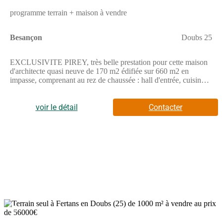
programme terrain + maison à vendre
Besançon
Doubs 25
EXCLUSIVITE PIREY, très belle prestation pour cette maison
d'architecte quasi neuve de 170 m2 édifiée sur 660 m2 en
impasse, comprenant au rez de chaussée : hall d'entrée, cuisine
meublée et équipée moderne semi ouverte sur un vaste espace de
vie, une suite parentale avec dressing et salle d'eau privative
avec WC, un WC indépendant, un garage deux véhicules carrelé
voir le détail
Contacter
à deux entrées indépendantes et un local technique; au 1er étage
: une seconde suite parentale avec salle d'eau privative avec WC
et dressing ouvrant sur une terrasse, deux chambres avec accès
porte fenêtre sur balcon, et une salle d'eau avec WC. Piscine 9.5
x 3.3 m chauffée par pompe à chaleur, filtration par électrolyse
au sel. Domotique géré par smartphone. Adoucisseur d'eau.
DPE A.Prix : 640000€ FAI Jérôme DHOTE
15