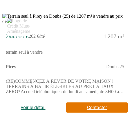
principale, soumis à conditions de revenus. Les informations sur
l'état des risques auxquels ce bien est exposé sont disponibles sur
le site Géorisques : www.georisques.gouv.fr
3
244 000 €
1 207 m²
202 €/m²
terrain seul à vendre
Pirey
Doubs 25
(RE)COMMENCEZ À RÊVER DE VOTRE MAISON !
TERRAINS À BÂTIR ÉLIGIBLES AU PRÊT À TAUX
ZÉRO*Accueil téléphonique : du lundi au samedi, de 8H00 à
19H00Nouveau à Pirey !Découvrez un programme intimiste de
11 lots, dont 7 à la vente, au cour d'un quartier résidentiel calme
et verdoyant.Profitez de grandes parcelles aménagées, d'un
voir le détail
Contacter
sentier piétonnier, d'une voirie partagée et de deux espaces verts
paysagers pour un cadre de vie agréable et lumineux.Et pour le
plaisir des yeux : des vues dégagées sur Besançon et ses forts,
offrant un environnement préservé et privilégié.Confort, espace