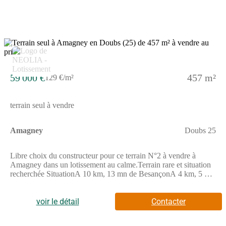
immobilier !
pluviales) Services de proximitéCommerces et servicesEcoles,
cantine, garderieTransport en communsMaison médicale ou
médecins et spécialistesNombreuses associations sportives et
culturels Ce bien est proposé en libre choix de constructeur. les
informations sur les risques auxquels ce bien est exposé sont
4
disponibles sur le site GEORISQUESREF;1_5_517
59 000 €
457 m²
129 €/m²
terrain seul à vendre
Amagney
Doubs 25
Libre choix du constructeur pour ce terrain N°2 à vendre à
Amagney dans un lotissement au calme.Terrain rare et situation
recherchée SituationA 10 km, 13 mn de BesançonA 4 km, 5 mn
de NovillardA 18 km, 20 mn de Baume-les-DamesAccès
autoroute A36 à 7 km, 10 mnProximité de l'hôpital local Sainte-
Croix de Baume-les-Dames 18 km ParticularitésTerrain profitant
voir le détail
Contacter
d'une belle exposition toute la journéeTerrain prêt à bâtir
viabilisé et bornéEau potable, eaux usées, gaz, électricité et