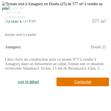
culturels Ce bien est proposé en libre choix de constructeur. Les
informations sur les risques auxquels ce bien est exposé sont
4
disponibles sur le site GEORISQUESREF;1_5_521
70 000 €
577 m²
121 €/m²
terrain seul à vendre
Amagney
Doubs 25
Libre choix du constructeur pour ce terrain N°5 à vendre à
Amagney dans un lotissement au calme.Terrain rare et situation
recherchée SituationA 10 km, 13 mn de BesançonA 4 km, 5 mn
de NovillardA 18 km, 20 mn de Baume-les-DamesAccès
autoroute A36 à 7 km, 10 mnProximité de l'hôpital local Sainte-
Croix de Baume-les-Dames 18 km ParticularitésTerrain profitant
voir le détail
Contacter
d'une belle exposition toute la journéeTerrain prêt à bâtir
viabilisé et bornéEau potable, eaux usées, gaz, électricité et
télécomRécupération des eaux pluviales sur la
parcelle Equipements de qualitésVoirie et tous réseaux
aménagésHaute qualité des équipementsAménagements
pérennes (voirie, éclairage public, traitement des eaux