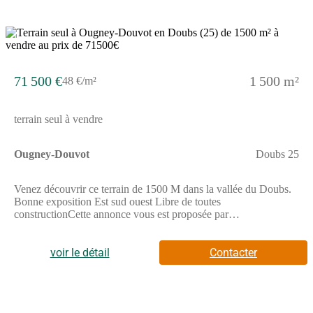
3
71 500 €
1 500 m²
48 €/m²
terrain seul à vendre
Ougney-Douvot
Doubs 25
Venez découvrir ce terrain de 1500 M dans la vallée du Doubs.
Bonne exposition Est sud ouest Libre de toutes
constructionCette annonce vous est proposée par
IMMOBILIERE DE LA REPUBLIQUE - SARL - NoRSAC: ,
Enregistré à de Les informations sur les risques auxquels ce bien
est exposé sont disponibles sur le site Géorisques :
voir le détail
Contacter
www.georisques.gouv.fr - Annonce rédigée et publiée par un
Agent Mandataire -