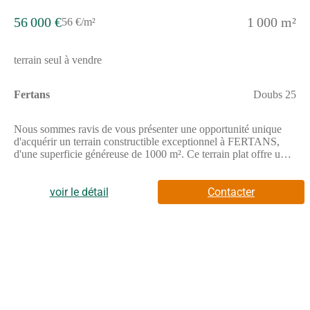
56 000 €
1 000 m²
56 €/m²
terrain seul à vendre
Fertans
Doubs 25
Nous sommes ravis de vous présenter une opportunité unique
d'acquérir un terrain constructible exceptionnel à FERTANS,
d'une superficie généreuse de 1000 m². Ce terrain plat offre un
potentiel incroyable pour la réalisation de votre projet de rêve, et
nous sommes impatients de vous faire découvrir tous les
avantages qu'il présente.Bien que le terrain ne dispose pas
voir le détail
Contacter
actuellement d'un permis de construire, vous aurez l'occasion de
laisser libre cours à votre imagination pour concevoir une
résidence à votre image, en harmonie parfaite avec
l'environnement qui l'entoure. Imaginez-vous déjà vivre dans
une maison conçue selon vos goûts et vos besoins, dans un lieu
où la nature s'épanouit autour de vous.Il est essentiel de noter
que les viabilités se trouvent en bordure du terrain et qu'il est non
divisible. Cependant, il est borné et partiellement clos,
garantissant ainsi une intimité préservée et vous permettant de