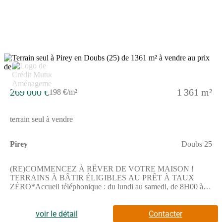
et qualité de vie au rendez-vous - votre futur chez-vous vous
attend à Pirey !*Le Prêt à Taux Zéro (PTZ) est réservé aux
primo-accédants pour l'achat d'un logement en résidence
principale, soumis à conditions de revenus. Les informations sur
l'état des risques auxquels ce bien est exposé sont disponibles sur
le site Géorisques : www.georisques.gouv.fr
3
269 000 €
1 361 m²
198 €/m²
terrain seul à vendre
Pirey
Doubs 25
(RE)COMMENCEZ À RÊVER DE VOTRE MAISON !
TERRAINS À BÂTIR ÉLIGIBLES AU PRÊT À TAUX
ZÉRO*Accueil téléphonique : du lundi au samedi, de 8H00 à
19H00Nouveau à Pirey !Découvrez un programme intimiste de
11 lots, dont 7 à la vente, au cour d'un quartier résidentiel calme
et verdoyant.Profitez de grandes parcelles aménagées, d'un
voir le détail
Contacter