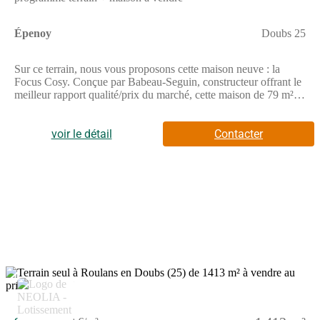
Épenoy
Doubs 25
Sur ce terrain, nous vous proposons cette maison neuve : la
Focus Cosy. Conçue par Babeau-Seguin, constructeur offrant le
meilleur rapport qualité/prix du marché, cette maison de 79 m²
est idéale pour les familles à la recherche d'un logement
confortable et économique.La Focus Cosy se distingue par son
design contemporain et ses finitions soignées. Avec ses 4 pièces,
voir le détail
Contacter
dont 3 chambres, cette maison de plain-pied offre un espace de
vie bien pensé et harmonieux. Le vaste séjour-cuisine est un lieu
convivial où il fait bon vivre, tandis que l'espace nuit garantit
tranquillité et intimité.L'un des atouts majeurs de cette maison est
son garage intégré, qui ajoute une touche de praticité
supplémentaire. L'enduit bi-ton de la façade apporte une touche
esthétique moderne et élégante.Cette maison neuve est
également basse consommation et conforme à la RE2020, ce qui
en fait un choix écologique et économique. Les options les plus
demandées par nos clients, telles que les menuiseries en
aluminium, peuvent être intégrées pour encore plus de confort et
4
de modernité.En choisissant la Focus Cosy, vous optez pour une
maison accessible à tous les budgets, sans compromis sur les
équipements. Avec ses performances énergétiques et