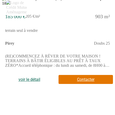
3
disponibles sur le site GEORISQUESREF;1_5_608
185 000 €
903 m²
205 €/m²
terrain seul à vendre
Pirey
Doubs 25
(RE)COMMENCEZ À RÊVER DE VOTRE MAISON !
TERRAINS À BÂTIR ÉLIGIBLES AU PRÊT À TAUX
ZÉRO*Accueil téléphonique : du lundi au samedi, de 8H00 à
19H00Nouveau à Pirey !Découvrez un programme intimiste de
11 lots, dont 7 à la vente, au cour d'un quartier résidentiel calme
et verdoyant.Profitez de grandes parcelles aménagées, d'un
voir le détail
Contacter
sentier piétonnier, d'une voirie partagée et de deux espaces verts
paysagers pour un cadre de vie agréable et lumineux.Et pour le
plaisir des yeux : des vues dégagées sur Besançon et ses forts,
offrant un environnement préservé et privilégié.Confort, espace
et qualité de vie au rendez-vous - votre futur chez-vous vous
attend à Pirey !*Le Prêt à Taux Zéro (PTZ) est réservé aux
primo-accédants pour l'achat d'un logement en résidence