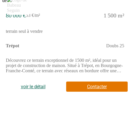
80 000 €
1 500 m²
53 €/m²
terrain seul à vendre
Trépot
Doubs 25
Découvrez ce terrain exceptionnel de 1500 m², idéal pour un
projet de construction de maison. Situé à Trépot, en Bourgogne-
Franche-Comté, ce terrain avec réseaux en bordure offre une
vue dégagée ainsi qu’un cadre champêtre, sans vis-à-vis.
Profitez d’un emplacement ensoleillé et calme, parfait pour
réaliser votre rêve immobilier. La maison que nous vous
voir le détail
Contacter
proposons est l’Intimity L de la gamme Evasihome, offrant un
confort absolu avec ses 94 m². Elle se compose de 4 pièces, dont
3 chambres, et est conçue pour répondre aux normes RE2025,
garantissant ainsi une efficacité énergétique optimale. Cette offre
unique allie un terrain idéal et une maison moderne, parfaite
pour les familles en quête d’espace et de confort. N’attendez
plus pour envisager cette opportunité d’achat ! À noter qu’en
tant que constructeur, nous ne sommes pas mandatés pour