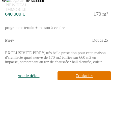
640 000 €
170 m²
programme terrain + maison à vendre
Pirey
Doubs 25
EXCLUSIVITE PIREY, très belle prestation pour cette maison
d'architecte quasi neuve de 170 m2 édifiée sur 660 m2 en
impasse, comprenant au rez de chaussée : hall d'entrée, cuisine
meublée et équipée moderne semi ouverte sur un vaste espace de
vie, une suite parentale avec dressing et salle d'eau privative
avec WC, un WC indépendant, un garage deux véhicules carrelé
voir le détail
Contacter
à deux entrées indépendantes et un local technique; au 1er étage
: une seconde suite parentale avec salle d'eau privative avec WC
et dressing ouvrant sur une terrasse, deux chambres avec accès
porte fenêtre sur balcon, et une salle d'eau avec WC. Piscine 9.5
x 3.3 m chauffée par pompe à chaleur, filtration par électrolyse
au sel. Domotique géré par smartphone. Adoucisseur d'eau.
DPE A.Prix : 640000€ FAI Jérôme DHOTE