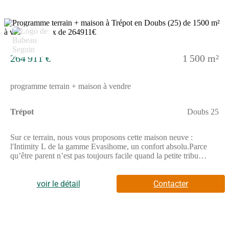
réaliser la vente de ce terrain.
7
264 911 €
1 500 m²
programme terrain + maison à vendre
Trépot
Doubs 25
Sur ce terrain, nous vous proposons cette maison neuve :
l'Intimity L de la gamme Evasihome, un confort absolu.Parce
qu’être parent n’est pas toujours facile quand la petite tribu
remue dans la maison, et qu’on a tous besoin d’intimité et d’un
lieu bien à soi, Babeau-Seguin propose une nouvelle gamme de
maisons avec suite parentale, Evasihome. L’Intimity L va vous
voir le détail
Contacter
séduire, vous qui, après une longue journée, avez besoin de vous
ressourcer dans votre espace privatif.Intimity L, parce que les
parents aussi ont droit au meilleur?!Lorsqu’on construit une
maison neuve, on pense avant tout au confort des enfants. Et si