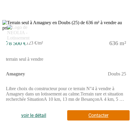
pluviales) Services de proximitéCommerces et servicesEcoles,
cantine, garderieTransport en communsMaison médicale ou
médecins et spécialistesNombreuses associations sportives et
culturels Ce bien est proposé en libre choix de constructeur. Les
informations sur les risques auxquels ce bien est exposé sont
4
disponibles sur le site GEORISQUESREF;1_5_599
78 500 €
636 m²
123 €/m²
terrain seul à vendre
Amagney
Doubs 25
Libre choix du constructeur pour ce terrain N°4 à vendre à
Amagney dans un lotissement au calme.Terrain rare et situation
recherchée SituationA 10 km, 13 mn de BesançonA 4 km, 5 mn
de NovillardA 18 km, 20 mn de Baume-les-DamesAccès
autoroute A36 à 7 km, 10 mnProximité de l'hôpital local Sainte-
Croix de Baume-les-Dames 18 km ParticularitésTerrain profitant
voir le détail
Contacter
d'une belle exposition toute la journéeTerrain prêt à bâtir
viabilisé et bornéEau potable, eaux usées, gaz, électricité et
télécomRécupération des eaux pluviales sur la