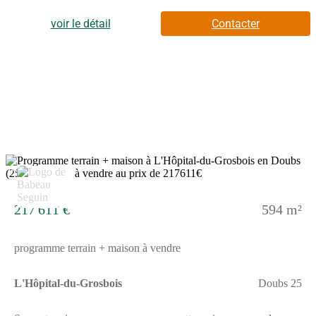
vous est proposée par IMMOBILIERE DE LA REPUBLIQUE
- SARL - NoRSAC: 522526045, Enregistré à de Les
voir le détail
Contacter
informations sur les risques auxquels ce bien est exposé sont
disponibles sur le site Géorisques : www.georisques.gouv.fr -
Annonce rédigée et publiée par un Agent Mandataire -
6
217 611 €
594 m²
programme terrain + maison à vendre
L'Hôpital-du-Grosbois
Doubs 25