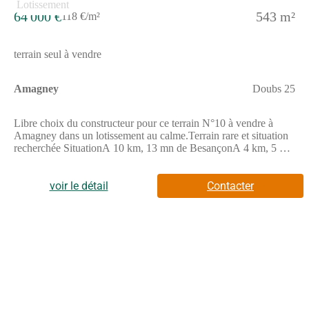
64 000 €
543 m²
118 €/m²
terrain seul à vendre
Amagney
Doubs 25
Libre choix du constructeur pour ce terrain N°10 à vendre à
Amagney dans un lotissement au calme.Terrain rare et situation
recherchée SituationA 10 km, 13 mn de BesançonA 4 km, 5 mn
de NovillardA 18 km, 20 mn de Baume-les-DamesAccès
autoroute A36 à 7 km, 10 mnProximité de l'hôpital local Sainte-
Croix de Baume-les-Dames 18 km ParticularitésTerrain profitant
voir le détail
Contacter
d'une belle exposition toute la journéeTerrain prêt à bâtir
viabilisé et bornéEau potable, eaux usées, gaz, électricité et
télécomRécupération des eaux pluviales sur la
parcelle Equipements de qualitésVoirie et tous réseaux
aménagésHaute qualité des équipementsAménagements
pérennes (voirie, éclairage public, traitement des eaux
pluviales) Services de proximitéCommerces et servicesEcoles,
cantine, garderieTransport en communsMaison médicale ou
médecins et spécialistesNombreuses associations sportives et