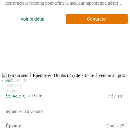
constructeur reconnu pour offrir le meilleur rapport qualité/prix
du marché. Avec une surface de 88 m², cette maison de plain-
pied se compose de 4 pièces, dont 3 chambres spacieuses,
idéales pour accueillir toute votre famille.L'Aubetière se
voir le détail
Contacter
distingue par son excellent rapport qualité/prix et sa conformité
aux normes RE2020, garantissant une basse consommation
énergétique. Vous avez la possibilité de personnaliser votre
maison en choisissant entre un toit à 2 pans ou à 4 pans, ainsi
qu'en ajoutant un garage ou un sous-sol selon vos besoins.Cette
maison moderne et fonctionnelle est conçue pour s'adapter à vos
envies et à votre mode de vie. Profitez de la flexibilité offerte par
les nombreux plans et déclinaisons disponibles pour créer votre
maison individuelle sur mesure.Ne manquez pas cette
opportunité de donner vie à votre projet de construction avec le
modèle Aubetière, une maison neuve qui allie confort, économie
d'énergie et personnalisation. Contactez-nous dès maintenant
pour plus d'informations et pour découvrir toutes les options
disponibles pour votre future maison.
99 495 €
737 m²
135 €/m²
terrain seul à vendre
Épenoy
Doubs 25