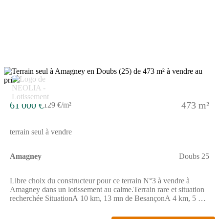
télécomRécupération des eaux pluviales sur la
parcelle Equipements de qualitésVoirie et tous réseaux
aménagésHaute qualité des équipementsAménagements
pérennes (voirie, éclairage public, traitement des eaux
pluviales) Services de proximitéCommerces et servicesEcoles,
cantine, garderieTransport en communsMaison médicale ou
médecins et spécialistesNombreuses associations sportives et
culturels Ce bien est proposé en libre choix de constructeur. Les
informations sur les risques auxquels ce bien est exposé sont
6
disponibles sur le site GEORISQUESREF;1_5_518
61 000 €
473 m²
129 €/m²
terrain seul à vendre
Amagney
Doubs 25
Libre choix du constructeur pour ce terrain N°3 à vendre à
Amagney dans un lotissement au calme.Terrain rare et situation
recherchée SituationA 10 km, 13 mn de BesançonA 4 km, 5 mn
de NovillardA 18 km, 20 mn de Baume-les-DamesAccès
autoroute A36 à 7 km, 10 mnProximité de l'hôpital local Sainte-