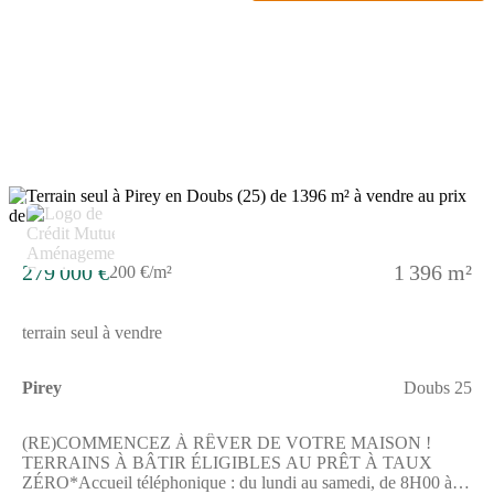
sentier piétonnier, d'une voirie partagée et de deux espaces verts
paysagers pour un cadre de vie agréable et lumineux.Et pour le
plaisir des yeux : des vues dégagées sur Besançon et ses forts,
offrant un environnement préservé et privilégié.Confort, espace
et qualité de vie au rendez-vous - votre futur chez-vous vous
attend à Pirey !*Le Prêt à Taux Zéro (PTZ) est réservé aux
primo-accédants pour l'achat d'un logement en résidence
principale, soumis à conditions de revenus. Les informations sur
l'état des risques auxquels ce bien est exposé sont disponibles sur
le site Géorisques : www.georisques.gouv.fr
3
279 000 €
1 396 m²
200 €/m²
terrain seul à vendre
Pirey
Doubs 25
(RE)COMMENCEZ À RÊVER DE VOTRE MAISON !
TERRAINS À BÂTIR ÉLIGIBLES AU PRÊT À TAUX
ZÉRO*Accueil téléphonique : du lundi au samedi, de 8H00 à