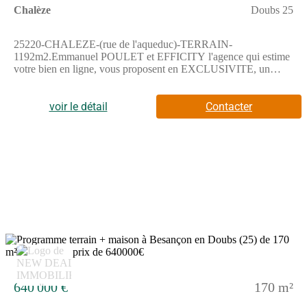
Chalèze
Doubs 25
25220-CHALEZE-(rue de l'aqueduc)-TERRAIN-
1192m2.Emmanuel POULET et EFFICITY l'agence qui estime
votre bien en ligne, vous proposent en EXCLUSIVITE, un
terrain sur la commune de Chaleze. Les informations sur les
risques auxquels ce bien est exposé sont disponibles sur le site
Georisque : georisques. gouv. fr Emmanuel Poulet - EI - est
voir le détail
Contacter
Agent Commercial mandataire en immobilier, immatriculé au
Registre Spécial des Agents Commerciaux du Tribunal de
Commerce de Besançon sous le n(Numéro supprimé).Siège
social du mandant : effiCity, 48 avenue de Villiers - 75017
PARIS - Société par Actions Simplifiée, société au capital de
132 373,05 euros, immatriculée au RCS Paris 497 617 746 et
titulaire de la Carte professionnelle CPI 7501 2015 000 002 025
- CCI Paris IDF - Caisse de Garantie : GALIAN Assurances 89
rue de la Boétie 75008 Paris
15
640 000 €
170 m²