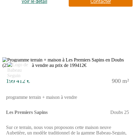
la Bourgogne-Franche-Comté. Ce terrain représente une
voir le détail
Contacter
opportunité unique pour ceux qui souhaitent bâtir dans un
environnement paisible. . À noter qu’en tant que constructeur,
nous ne sommes pas mandatés pour réaliser la vente de ce
terrain.
15
199 412 €
900 m²
programme terrain + maison à vendre
Les Premiers Sapins
Doubs 25
Sur ce terrain, nous vous proposons cette maison neuve
Aubetière, un modèle traditionnel de la gamme Babeau-Seguin,