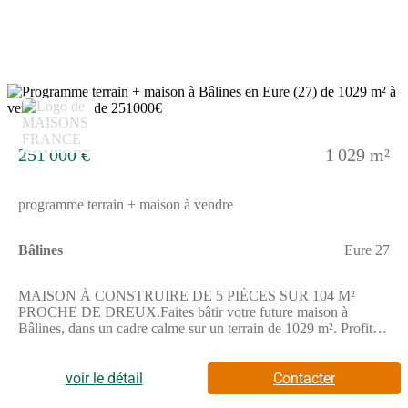
km. Les loisirs ne sont pas loin avec un terrain de tennis
accessible à pied en moins de 10 minutes. Des commerces sont
également présents dans les environs.NOUS CONTACTERLe
terrain est proposé à la vente au prix de 40 000 euros. Le
vendeur est un partenaire de Les Maisons Extraco
Gravigny.N'hésitez pas à joindre Benjamin GRZESKOWIAK
15
au (Numéro supprimé) pour toute information complémentaire
ou pour envisager votre projet. Il se fera un plaisir de vous
accompagner dans cette démarche.
251 000 €
1 029 m²
programme terrain + maison à vendre
Bâlines
Eure 27
MAISON À CONSTRUIRE DE 5 PIÈCES SUR 104 M²
PROCHE DE DREUX.Faites bâtir votre future maison à
Bâlines, dans un cadre calme sur un terrain de 1029 m². Profitez
d'un espace privilégié pour créer un logement adapté à vos
besoins et avec de beaux extérieurs.Cette maison à édifier
comprend 4 chambres, 2 salles de bains et une cuisine. Elle offre
voir le détail
Contacter
un espace agréable réparti sur une surface habitable de 104 m²,