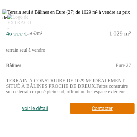
Commercial Partenaire.
3
40 000 €
1 029 m²
39 €/m²
terrain seul à vendre
Bâlines
Eure 27
TERRAIN À CONSTRUIRE DE 1029 M² IDÉALEMENT
SITUÉ À BÂLINES PROCHE DE DREUX.Faites construire
sur ce terrain exposé plein sud, offrant un bel espace extérieur
pour imaginer votre future habitation sur mesure dans un cadre
calme.Il s'agit d'une parcelle qui permet de créer une maison
adaptée à vos envies, bénéficiant d'un emplacement privilégié.Il
voir le détail
Contacter
est vendu par un partenaire de Les Maisons Extraco
Gravigny.ENVIRONNEMENTLa commune de Bâlines est
située au calme à proximité de Dreux, grande ville offrant divers
services. Ce terrain bénéficie de la proximité d'une nationale
accessible à 4 km et d'une gare située à Verneuil-sur-Avre à 3,7