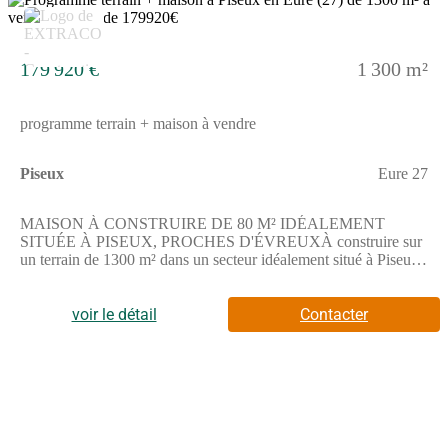
5
179 920 €
1 300 m²
programme terrain + maison à vendre
Piseux
Eure 27
MAISON À CONSTRUIRE DE 80 M² IDÉALEMENT
SITUÉE À PISEUX, PROCHES D'ÉVREUXÀ construire sur
un terrain de 1300 m² dans un secteur idéalement situé à Piseux.
Cette maison à bâtir vous offre un cadre propice à un projet
personnalisé.Elle dispose de quatre pièces, comprenant trois
chambres, une cuisine et une salle de bains avec baignoire, pour
voir le détail
Contacter
un total de 80 m² de surface habitable. La maison à réaliser est
équipée d'un seul niveau, ce qui facilite l'aménagement et la vie
au quotidien.Cette maison à édifier bénéficie d'un terrain de
1300 m² offrant un espace conséquent pour les extérieurs.
Profitez de ce cadre pour aménager selon vos
envies.ENVIRONNEMENTPiseux, une commune calme avec
des établissements scolaires primaires à proximité. Les