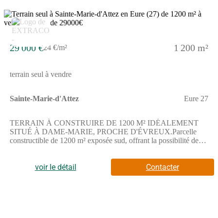
29 000 €
1 200 m²
24 €/m²
terrain seul à vendre
Sainte-Marie-d'Attez
Eure 27
TERRAIN À CONSTRUIRE DE 1200 M² IDÉALEMENT
SITUÉ À DAME-MARIE, PROCHE D'ÉVREUX.Parcelle
constructible de 1200 m² exposée sud, offrant la possibilité de
bâtir une maison sur mesure dans un cadre où vous profiterez
pleinement des extérieurs.Ce terrain permet un projet
personnalisé selon vos envies, dans un environnement calme et
voir le détail
Contacter
adapté à la création d'un espace de vie à votre image.Il est vendu
par un partenaire de Les Maisons Extraco Gravigny, au prix de
29 000 euros.ENVIRONNEMENTDame-Marie est une
commune située à proximité d'Évreux. La gare de Verneuil-sur-
Avre se trouve à environ 1 h 25 à pied. Les principaux axes