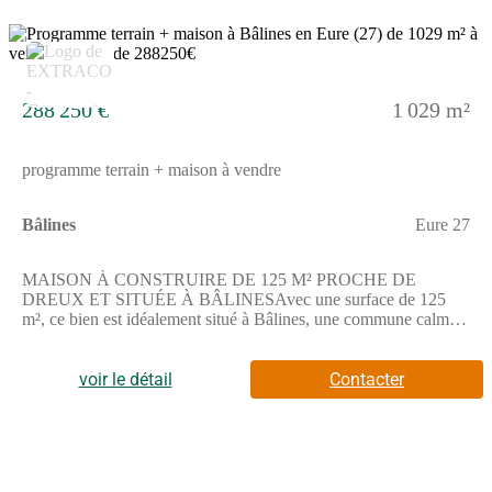
8
288 250 €
1 029 m²
programme terrain + maison à vendre
Bâlines
Eure 27
MAISON À CONSTRUIRE DE 125 M² PROCHE DE
DREUX ET SITUÉE À BÂLINESAvec une surface de 125
m², ce bien est idéalement situé à Bâlines, une commune calme à
proximité de Dreux, offrant un cadre propice à la création de
votre habitation sur mesure. Le terrain, d'une superficie de 1029
m², permet d'espacer les constructions et de profiter d'un espace
voir le détail
Contacter
extérieur confortable.Cette maison à réaliser dispose de 6 pièces,
comprenant 4 chambres, 1 cuisine et 2 salles de bains. Elle offre
ainsi des possibilités intéressantes pour aménager les espaces
selon vos envies et vos besoins.Elle s'organise sur 2 niveaux, ce
qui permet de séparer les espaces de vie et de repos tout en