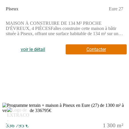
disposition pour vous accompagner dans votre projet.
Piseux
Eure 27
MAISON À CONSTRUIRE DE 134 M² PROCHE
D'ÉVREUX, 4 PIÈCESFaîtes construire cette maison à bâtir
située à Piseux, offrant une surface habitable de 134 m² sur un
terrain de 945 m².Cette maison à réaliser comprend 4 pièces,
dont 3 chambres, 1 cuisine et 2 salles de bains.Elle s'étend sur 2
niveaux, permettant une organisation des espaces sur deux
voir le détail
Contacter
étages.Le terrain de 945 m² offre un espace extérieur appréciable
pour vos projets personnels.ENVIRONNEMENTPiseux est une
commune calme à proximité d'Évreux, grande ville située à 30
km. Un arrêt de bus se trouve dans les environs. La nationale
N12 est accessible à 6 km, facilitant les déplacements vers les
zones environnantes. Un train est disponible à Verneuil-sur-
Avre, à 4,7 km. Une école primaire se situe à proximité. Des
commerces se trouvent également autour.NOUS
CONTACTERCe bien est en vente au prix de 313452 euros. Le
vendeur est un partenaire de Les Maisons Extraco.Pour plus
d'informations, n'hésitez pas à contacter Benjamin
7
GRZESKOWIAK au (Numéro supprimé). Il se tient à votre
disposition pour vous accompagner dans votre projet.
336 795 €
1 300 m²