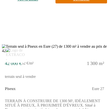
Maisons Extraco Gravigny au prix de 33 000
euros.ENVIRONNEMENTLe terrain se situe dans la commune
de Piseux, à proximité d'Évreux. Un établissement scolaire
primaire est accessible rapidement. L'accès aux transports inclut
une gare à Verneuil-sur-Avre, à 4,7 km, ainsi qu'une nationale, la
N12, située à 6 km.Pour plus de renseignements au sujet de cette
parcelle, contactez Benjamin GRZESKOWIAK au (Numéro
supprimé). Il se fera un plaisir de vous accompagner dans votre
projet.
2
42 000 €
1 300 m²
32 €/m²
terrain seul à vendre
Piseux
Eure 27
TERRAIN À CONSTRUIRE DE 1300 M², IDÉALEMENT
SITUÉ À PISEUX, À PROXIMITÉ D'ÉVREUX. Situé à