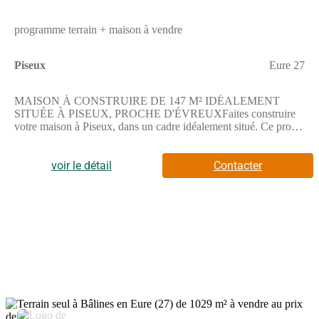
programme terrain + maison à vendre
Piseux
Eure 27
MAISON À CONSTRUIRE DE 147 M² IDÉALEMENT
SITUÉE À PISEUX, PROCHE D'ÉVREUXFaites construire
votre maison à Piseux, dans un cadre idéalement situé. Ce projet
offre une surface habitable de 147 m² sur un terrain de 1300 m²,
parfait pour profiter pleinement de l'espace extérieur.Cette
maison à réaliser comprend cinq pièces dont quatre chambres et
voir le détail
Contacter
une salle de bains avec baignoire. Elle dispose également d'une
cuisine aménagée. Ce bien présente un agencement qui permet
de créer des espaces de vie confortables.Elle s'étend sur deux
niveaux, offrant une organisation harmonieuse de l'espace.Le
terrain s'étend sur 1300 m², offrant un espace extérieur
conséquent pour les activités en plein air ou l'aménagement
selon vos envies.ENVIRONNEMENTSituée à Piseux, cette
propriété se trouve à proximité de la ville d'Évreux, à environ 30
km. Elle bénéficie d'un accès à la nationale N12 distante de 6
km. La gare de Verneuil-sur-Avre est accessible à 4,7 km,
facilitant les déplacements. L'éducation est assurée par un
3
établissement primaire situé à proximité. Des commerces sont