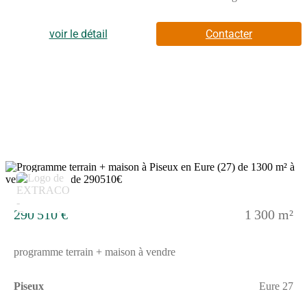
édifier comprend six pièces dont quatre chambres. Elle dispose
également d'une cuisine ainsi que de deux salles de bains.Elle se
développe sur deux niveaux.Elle bénéficie d'un terrain de 945
voir le détail
Contacter
m², offrant un espace extérieur appréciable pour vos
projets.ENVIRONNEMENTLa commune de Piseux se situe à
proximité d'Évreux, à 30 km. Les principaux axes routiers,
notamment la nationale N12, sont accessibles à 6 km. Une gare
se trouve à Verneuil-sur-Avre, à 4,7 km. Un établissement
scolaire de niveau primaire est implanté à proximité. Vous
trouverez également des commerces autour du logement.NOUS
CONTACTERCette maison est proposée à la vente au prix de
281 500 euros. Le vendeur est un partenaire de Les Maisons
Extraco.Pour obtenir plus d'informations, prenez contact avec
Benjamin GRZESKOWIAK au (Numéro supprimé).
6
290 510 €
1 300 m²
programme terrain + maison à vendre
Piseux
Eure 27