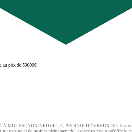
SEAUX-NEUVILLE, PROCHE D'ÉVREUX.Réalisez votre projet de co
sur mesure et de profiter pleinement de l'espace extérieur qu'offre le te