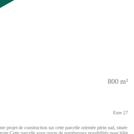
800 m²
Eure 27
nstruction sur cette parcelle orientée plein sud, située
rrain.Cette parcelle vous ouvre de nombreuses possibilités pour bâtir