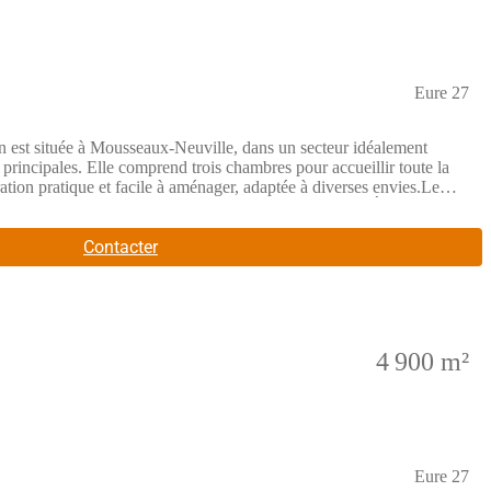
Eure 27
 à Mousseaux-Neuville, dans un secteur idéalement
 principales. Elle comprend trois chambres pour accueillir toute la
ration pratique et facile à aménager, adaptée à diverses envies.Le
eaux-Neuville se trouve à moins de 20 kilomètres d'Évreux, une
nt accessibles à environ 12 à 19 kilomètres. La gare la plus proche
s autour du secteur.NOUS CONTACTERCette maison est en vente au
Contacter
njamin GRZESKOWIAK de Les Maisons Extraco Gravigny au (Numéro
4 900 m²
Eure 27