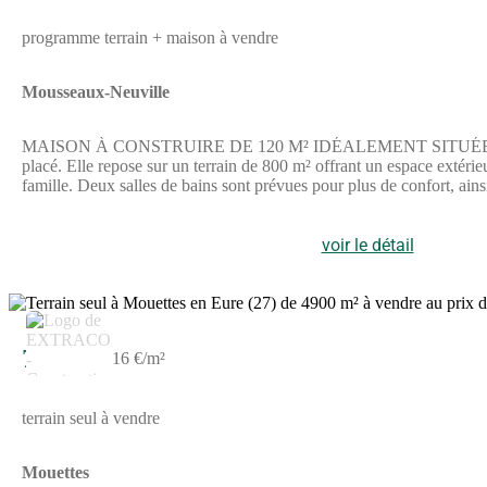
programme terrain + maison à vendre
Mousseaux-Neuville
MAISON À CONSTRUIRE DE 120 M² IDÉALEMENT SITUÉE À MOU
placé. Elle repose sur un terrain de 800 m² offrant un espace extérie
famille. Deux salles de bains sont prévues pour plus de confort, ains
terrain de 800 m² assure un bel espace pour l'aménagement extér
grande ville offrant de nombreux services. Les axes routiers princi
se situe à Bueil, à 7 kilomètres. Un établissement scolaire prima
voir le détail
prix de 301 223 euros. Le vendeur est un partenaire de Les Mais
supprimé). Il se tient à votre disposition pour répondre à toutes vos 
79 900 €
16 €/m²
terrain seul à vendre
Mouettes