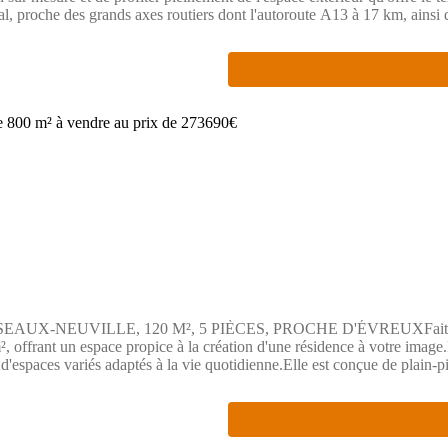
al, proche des grands axes routiers dont l'autoroute A13 à 17 km, ains
ements. Vous trouverez également des établissements de niveau primair
xtraco Gravigny au prix de 59000 euros.Pour obtenir plus d'informat
ompagner dans votre projet.
VILLE, 120 M², 5 PIÈCES, PROCHE D'ÉVREUXFaites construir
m², offrant un espace propice à la création d'une résidence à votre imag
 d'espaces variés adaptés à la vie quotidienne.Elle est conçue de plain-
 surface extérieure, laissant place à un jardin ou d'autres aménagem
. Les commodités de la grande ville d'Évreux sont accessibles à 19 km. U
la A13, la N13, la N154 et la N12 se fait dans un rayon de 12 à 19 km.L
on est proposée à la vente au prix de 273 690 euros. Le vendeur est