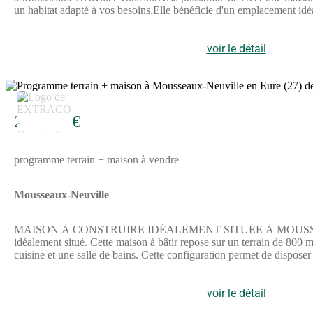
un habitat adapté à vos besoins.Elle bénéficie d'un emplacement idé
gare de Bueil se trouve à une distance raisonnable pour vos déplac
CONTACTERCe terrain est vendu par un partenaire de Les Maisons E
au (Numéro supprimé). Il se tient à votre disposition pour vous acc
voir le détail
5
273 690 €
programme terrain + maison à vendre
Mousseaux-Neuville
MAISON À CONSTRUIRE IDÉALEMENT SITUÉE À MOUSSEAUX-NEU
idéalement situé. Cette maison à bâtir repose sur un terrain de 800 
cuisine et une salle de bains. Cette configuration permet de disposer
simplifié à tous les espaces.Le terrain de 800 m² offre une belle
Mousseaux-Neuville, petite localité, bénéficie d'une situation calme
L'accès aux principales routes nationales et autoroutes telles que 
voir le détail
également présents autour de la maison.NOUS CONTACTERCette mais