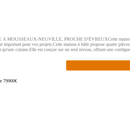
SSEAUX-NEUVILLE, PROCHE D'ÉVREUXCette maison est située
ur important pour vos projets.Cette maison à bâtir propose quatre pièces
i qu'une cuisine.Elle est conçue sur un seul niveau, offrant une configu
ieur et les activités de plein air.ENVIRONNEMENTLa commune de Mouss
paux comme l'autoroute A13 et plusieurs nationales (N13, N154, N12) so
ire est disponible à proximité. Des commerces sont également présent
ons Extraco.Pour plus d'informations, n'hésitez pas à contacter Be
questions.