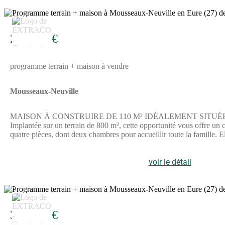
d'informations, n'hésitez pas à contacter Benjamin GRZESKOWIAK a
6
281 356 €
programme terrain + maison à vendre
Mousseaux-Neuville
MAISON À CONSTRUIRE DE 110 M² IDÉALEMENT SITUÉE À MO
Implantée sur un terrain de 800 m², cette opportunité vous offre un 
quatre pièces, dont deux chambres pour accueillir toute la famille. 
un seul niveau, elle propose une configuration pratique et adaptée à 
extérieur.ENVIRONNEMENTSituée à Mousseaux-Neuville, cette commune
autoroutiers, notamment l'A13, la N13, la N154 et la N12, facilitan
voir le détail
commerces entourent également ce secteur, répondant à vos besoi
Maisons Extraco pour en savoir plus.Pour toute demande d'informa
15
301 223 €