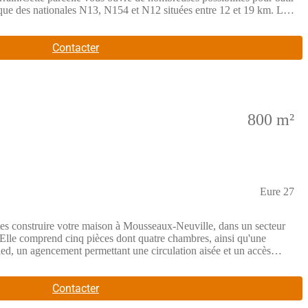
i que des nationales N13, N154 et N12 situées entre 12 et 19 km. La
e à proximité, ainsi que divers commerces autour du secteur.NOUS
ions, n'hésitez pas à prendre contact avec Benjamin Grzeskowiak
Contacter
800 m²
Eure 27
e votre maison à Mousseaux-Neuville, dans un secteur
e.Elle comprend cinq pièces dont quatre chambres, ainsi qu'une
pied, un agencement permettant une circulation aisée et un accès
ents extérieurs selon vos envies.ENVIRONNEMENTLa commune de
n arrêt de bus se trouve à proximité, facilitant les déplacements.
e secteur dispose d'écoles primaires à proximité.Des commerces sont
Contacter
 un partenaire de Les Maisons Extraco.Pour obtenir plus