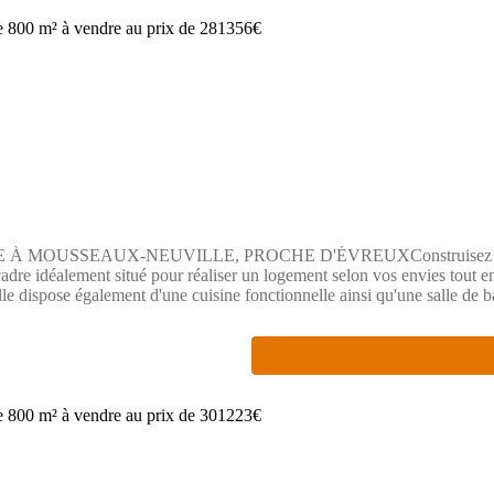
u (Numéro supprimé). Il saura répondre à vos questions et vous acco
USSEAUX-NEUVILLE, PROCHE D'ÉVREUXConstruisez votre mai
cadre idéalement situé pour réaliser un logement selon vos envies tout 
Elle dispose également d'une cuisine fonctionnelle ainsi qu'une salle de 
la vie de tous les jours. Le terrain offre une belle surface de 800 m² p
 de caractère est proche de la grande ville d'Évreux distante de 19 
t vos déplacements. La gare de Bueil se trouve à environ 7 km. Des étab
ns quotidiens.NOUS CONTACTERCette opportunité est proposée à la ven
tion, Benjamin GRZESKOWIAK est à votre disposition au (Numéro suppr