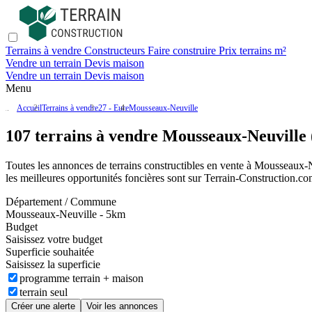
Terrains à vendre
Constructeurs
Faire construire
Prix terrains m²
Vendre un terrain
Devis maison
Vendre un terrain
Devis maison
Menu
Accueil
Terrains à vendre
27 - Eure
Mousseaux-Neuville
107 terrains à vendre Mousseaux-Neuville 
Toutes les annonces de terrains constructibles en vente
à Mousseaux-N
les meilleures opportunités foncières sont sur
Terrain-Construction.c
Département / Commune
Mousseaux-Neuville - 5km
Budget
Saisissez votre budget
Superficie souhaitée
Saisissez la superficie
programme terrain + maison
terrain seul
Créer une alerte
Voir les annonces