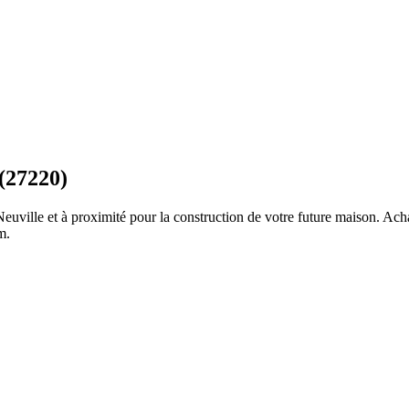
(27220)
euville
et à proximité pour la construction de votre future maison. Acha
om
.