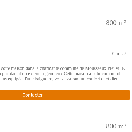
mpagner dans votre projet.
800 m²
Eure 27
son dans la charmante commune de Mousseaux-Neuville.
en profitant d'un extérieur généreux.Cette maison à bâtir comprend
bains équipée d'une baignoire, vous assurant un confort quotidien.Sur
ermettant d'aménager un agréable espace
km. Le territoire est desservi par plusieurs axes nationaux et
lissements scolaires de premier degré sont présents à proximité. Les
Contacter
te pour un prix de 281 356 euros. Contactez un partenaire de Les
imé). N'hésitez pas à prendre contact pour découvrir ce projet.
800 m²