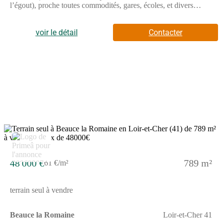
l’égout), proche toutes commodités, gares, écoles, et divers
commerces. // Réf. : T227779. Prix terrain : 48 000 €, hors frais
d'agence et de notaire à la charge de l'acquéreur. Ce terrain vous
est proposé, par nos partenaires fonciers, dans le cadre d'un
voir le détail
Contacter
projet de construction avec nous. Les informations sur les
risques auxquels ce bien est exposé sont disponibles sur le site
Géorisques (www.georisques.gouv.fr).
48 000 €
789 m²
61 €/m²
terrain seul à vendre
Beauce la Romaine
Loir-et-Cher 41