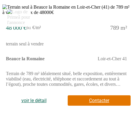
48 000 €
789 m²
61 €/m²
terrain seul à vendre
Beauce la Romaine
Loir-et-Cher 41
Terrain de 789 m² idéalement situé, belle exposition, entièrement
viabilisé (eau, électricité, téléphone et raccordement au tout à
l’égout), proche toutes commodités, gares, écoles, et divers
commerce. // Réf. : T225778. Prix terrain : 48 000 €, hors frais
d'agence et de notaire à la charge de l'acquéreur. Ce terrain vous
est proposé, par nos partenaires fonciers, dans le cadre d'un
voir le détail
Contacter
projet de construction avec nous. Les informations sur les
risques auxquels ce bien est exposé sont disponibles sur le site
Géorisques (www.georisques.gouv.fr).