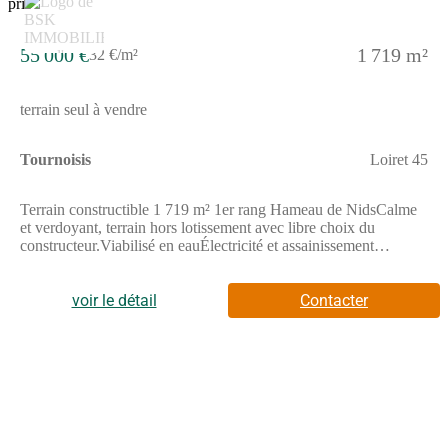
pas manquer pour ceux qui cherchent à construire leur nid
familial dans un cadre de vie à la fois moderne et économe en
énergie.
55 000 €
1 719 m²
32 €/m²
terrain seul à vendre
Tournoisis
Loiret 45
Terrain constructible 1 719 m² 1er rang Hameau de NidsCalme
et verdoyant, terrain hors lotissement avec libre choix du
constructeur.Viabilisé en eauÉlectricité et assainissement
individuel à prévoirG1 et CUa disponibles sur demande - parfait
pour étudier votre projet en toute sécurité.Opportunité rare pour
un projet sur-mesure au calme !Cette annonce référence 328842
voir le détail
Contacter
vous est présentée par votre agent commercial BSK Immobilier
CHARLOTTE DENIS (EI) immatriculé au RSAC de
ORLEANS (45000) sous le numéro 92755997100019.Prix du
bien : 55 000,00 €Les honoraires d'agence sont à la charge du
vendeur.Non soumis au DPE.Les informations sur les risques
auxquels ce bien est exposé sont disponibles sur le site
Géorisques : www.georisques.gouv.fr