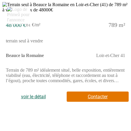
48 000 €
789 m²
61 €/m²
terrain seul à vendre
Beauce la Romaine
Loir-et-Cher 41
Terrain de 789 m² idéalement situé, belle exposition, entièrement
viabilisé (eau, électricité, téléphone et raccordement au tout à
l’égout), proche toutes commodités, gares, écoles, et divers
commerce. // Réf. : T226917. Prix terrain : 48 000 €, hors frais
d'agence et de notaire à la charge de l'acquéreur. Ce terrain vous
est proposé, par nos partenaires fonciers, dans le cadre d'un
voir le détail
Contacter
projet de construction avec nous. Les informations sur les
risques auxquels ce bien est exposé sont disponibles sur le site
Géorisques (www.georisques.gouv.fr).