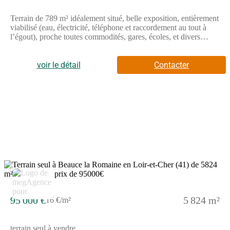
Terrain de 789 m² idéalement situé, belle exposition, entièrement
viabilisé (eau, électricité, téléphone et raccordement au tout à
l’égout), proche toutes commodités, gares, écoles, et divers
commerces. // Réf. : T227779. Prix terrain : 48 000 €, hors frais
d'agence et de notaire à la charge de l'acquéreur. Ce terrain vous
est proposé, par nos partenaires fonciers, dans le cadre d'un
voir le détail
Contacter
projet de construction avec nous. Les informations sur les
risques auxquels ce bien est exposé sont disponibles sur le site
Géorisques (www.georisques.gouv.fr).
3
95 000 €
5 824 m²
16 €/m²
terrain seul à vendre