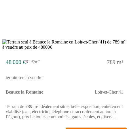
Géorisques (www.georisques.gouv.fr).
48 000 €
789 m²
61 €/m²
terrain seul à vendre
Beauce la Romaine
Loir-et-Cher 41
Terrain de 789 m² idéalement situé, belle exposition, entièrement
viabilisé (eau, électricité, téléphone et raccordement au tout à
l’égout), proche toutes commodités, gares, écoles, et divers
commerce. // Réf. : T226671. Prix terrain : 48 000 €, hors frais
d'agence et de notaire à la charge de l'acquéreur. Ce terrain vous