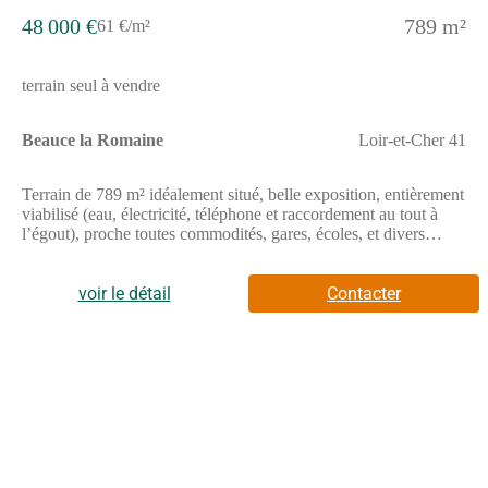
48 000 €
789 m²
61 €/m²
terrain seul à vendre
Beauce la Romaine
Loir-et-Cher 41
Terrain de 789 m² idéalement situé, belle exposition, entièrement
viabilisé (eau, électricité, téléphone et raccordement au tout à
l’égout), proche toutes commodités, gares, écoles, et divers
commerce. // Réf. : T226479. Prix terrain : 48 000 €, hors frais
d'agence et de notaire à la charge de l'acquéreur. Ce terrain vous
est proposé, par nos partenaires fonciers, dans le cadre d'un
voir le détail
Contacter
projet de construction avec nous. Les informations sur les
risques auxquels ce bien est exposé sont disponibles sur le site
Géorisques (www.georisques.gouv.fr).