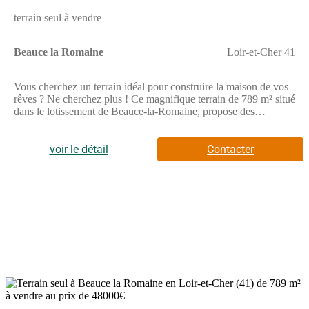
terrain seul à vendre
Beauce la Romaine
Loir-et-Cher 41
Vous cherchez un terrain idéal pour construire la maison de vos
rêves ? Ne cherchez plus ! Ce magnifique terrain de 789 m² situé
dans le lotissement de Beauce-la-Romaine, propose des
caractéristiques uniques avec sa surface généreuse et son
topographie plate, parfaite pour tous types de projets de
construction. Avec un accès facile aux réseaux, il constitue une
voir le détail
Contacter
opportunité rare dans un cadre paisible, tout en restant proche de
la dynamique du cœur de la ville.