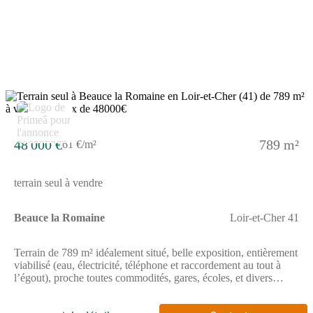
48 000 €
789 m²
61 €/m²
terrain seul à vendre
Beauce la Romaine
Loir-et-Cher 41
Terrain de 789 m² idéalement situé, belle exposition, entièrement
viabilisé (eau, électricité, téléphone et raccordement au tout à
l’égout), proche toutes commodités, gares, écoles, et divers
commerce. // Réf. : T226479. Prix terrain : 48 000 €, hors frais
d'agence et de notaire à la charge de l'acquéreur. Ce terrain vous