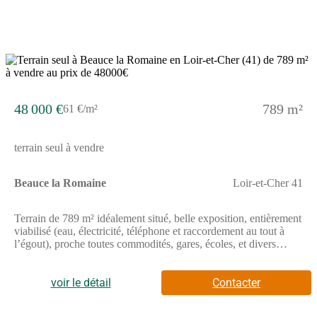
48 000 €
789 m²
61 €/m²
terrain seul à vendre
Beauce la Romaine
Loir-et-Cher 41
Terrain de 789 m² idéalement situé, belle exposition, entièrement
viabilisé (eau, électricité, téléphone et raccordement au tout à
l’égout), proche toutes commodités, gares, écoles, et divers
commerce. // Réf. : T226917. Prix terrain : 48 000 €, hors frais
d'agence et de notaire à la charge de l'acquéreur. Ce terrain vous
est proposé, par nos partenaires fonciers, dans le cadre d'un
voir le détail
Contacter
projet de construction avec nous. Les informations sur les
risques auxquels ce bien est exposé sont disponibles sur le site