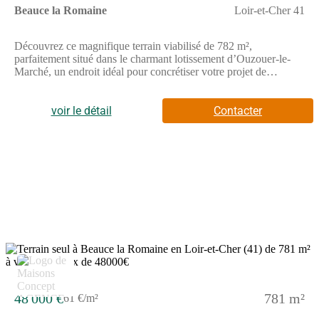
fr.Contactez Aymeric LECOQ Entrepreneur Individuel, Agent
Beauce la Romaine
Loir-et-Cher 41
commercial OptimHome (RSAC N(Numéro supprimé) Greffe
de ORLEANS) (Numéro supprimé) (réf. 601905 )
Découvrez ce magnifique terrain viabilisé de 782 m²,
parfaitement situé dans le charmant lotissement d’Ouzouer-le-
Marché, un endroit idéal pour concrétiser votre projet de
construction de maison. Ce terrain plat et ensoleillé se trouve
dans un quartier recherché, offrant un cadre de vie alliant confort
et tranquillité. Vous aurez l’opportunité de créer la maison de vos
voir le détail
Contacter
rêves dans un environnement paisible, tout en profitant des
avantages d’une commune dynamique.
48 000 €
781 m²
61 €/m²