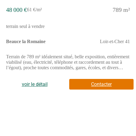
48 000 €
789 m²
61 €/m²
terrain seul à vendre
Beauce la Romaine
Loir-et-Cher 41
Terrain de 789 m² idéalement situé, belle exposition, entièrement
viabilisé (eau, électricité, téléphone et raccordement au tout à
l’égout), proche toutes commodités, gares, écoles, et divers
commerce. // Réf. : T225778. Prix terrain : 48 000 €, hors frais
d'agence et de notaire à la charge de l'acquéreur. Ce terrain vous
est proposé, par nos partenaires fonciers, dans le cadre d'un
voir le détail
Contacter
projet de construction avec nous. Les informations sur les
risques auxquels ce bien est exposé sont disponibles sur le site
Géorisques (www.georisques.gouv.fr).