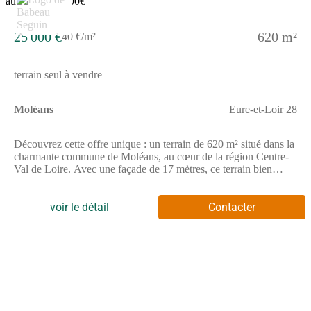
25 000 €
620 m²
40 €/m²
terrain seul à vendre
Moléans
Eure-et-Loir 28
Découvrez cette offre unique : un terrain de 620 m² situé dans la
charmante commune de Moléans, au cœur de la région Centre-
Val de Loire. Avec une façade de 17 mètres, ce terrain bien
orienté vous permet de réaliser votre projet de construction dans
un cadre paisible, proche des commodités essentielles. Nous
vous proposons de bâtir la maison neuve Focus Cosy sur ce
voir le détail
Contacter
terrain, un véritable bijou architectural de 79 m². Cette maison,
conçue par le constructeur réputé Babeau-Seguin, comprend
quatre pièces, dont trois chambres confortables, et répond à la
norme RE2025 pour un habitat écoresponsable. Son vaste
séjour-cuisine promet un espace convivial, tandis que la
fonctionnalité du garage intégré garantit un confort précieux au
quotidien. Située dans le département de l’Eure-et-Loir, Moléans
est une ville qui allie tranquillité et dynamisme. À proximité,