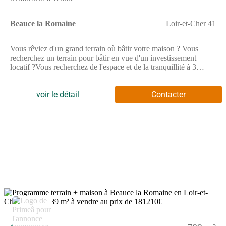
Beauce la Romaine
Loir-et-Cher 41
Vous rêviez d'un grand terrain où bâtir votre maison ? Vous
recherchez un terrain pour bâtir en vue d'un investissement
locatif ?Vous recherchez de l'espace et de la tranquillité à 3
minutes à peine de la Commune de Beauce-la-Romaine où vous
trouverez toutes les commodités ? L'accès à l'autoroute est à 10
minutes et l'entrée de Meung sur Loire à 1/4 d'heure.Quel que
voir le détail
Contacter
soit votre projet, ce terrain est fait pour le concrétiser.D'une
surface de 5824 m2, vous pourrez lui donner vie sans avoir à
renoncer à une partie de votre future construction.Pour mieux
vous rendre compte des possibilités de ce terrain, une visite
s'impose.Contactez-moi pour la programmer. Patricia COSTIL
(Numéro supprimé) (Email supprimé)Les informations sur les
risques auxquels ce bien est exposé sont disponibles sur le site
Géorisques : www.georisques.gouv.frPrix de vente : 95 000
€Honoraires charge vendeurContactez votre consultant
megAgence : Patricia COSTIL, Tél. : (Numéro supprimé), E-
mail : (Email supprimé) - EI - Agent commercial immatriculé au
5
RSAC de BLOIS sous le numéro 413 384 025