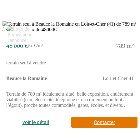
48 000 €
789 m²
61 €/m²
terrain seul à vendre
Beauce la Romaine
Loir-et-Cher 41
Terrain de 789 m² idéalement situé, belle exposition, entièrement
viabilisé (eau, électricité, téléphone et raccordement au tout à
l’égout), proche toutes commodités, gares, écoles, et divers
commerce. // Réf. : T226671. Prix terrain : 48 000 €, hors frais
d'agence et de notaire à la charge de l'acquéreur. Ce terrain vous
est proposé, par nos partenaires fonciers, dans le cadre d'un
voir le détail
Contacter
projet de construction avec nous. Les informations sur les
risques auxquels ce bien est exposé sont disponibles sur le site
Géorisques (www.georisques.gouv.fr).