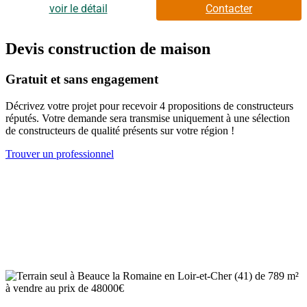
est proposé, par nos partenaires fonciers, dans le cadre d'un
voir le détail
Contacter
projet de construction avec nous. Les informations sur les
risques auxquels ce bien est exposé sont disponibles sur le site
Géorisques (www.georisques.gouv.fr).
Devis construction de maison
Gratuit et sans engagement
Décrivez votre projet pour recevoir 4 propositions de constructeurs
réputés. Votre demande sera transmise uniquement à une sélection
de constructeurs de qualité présents sur votre région !
Trouver un professionnel