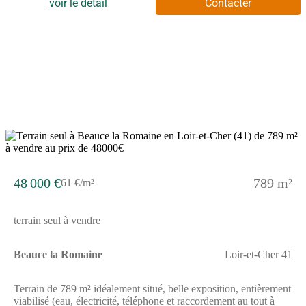
est proposé, par nos partenaires fonciers, dans le cadre d'un
voir le détail
Contacter
projet de construction avec nous. Les informations sur les
risques auxquels ce bien est exposé sont disponibles sur le site
Géorisques (www.georisques.gouv.fr).
48 000 €
789 m²
61 €/m²
terrain seul à vendre
Beauce la Romaine
Loir-et-Cher 41
Terrain de 789 m² idéalement situé, belle exposition, entièrement
viabilisé (eau, électricité, téléphone et raccordement au tout à