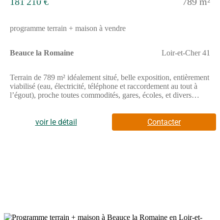
181 210 €
789 m²
programme terrain + maison à vendre
Beauce la Romaine
Loir-et-Cher 41
Terrain de 789 m² idéalement situé, belle exposition, entièrement
viabilisé (eau, électricité, téléphone et raccordement au tout à
l’égout), proche toutes commodités, gares, écoles, et divers
commerces. Vous serez séduits par cette maison contemporaine
qui se distingue par son porche en façade et ses enduits bi-ton
personnalisable. Elle vous accueille dans un très bel espace de
voir le détail
Contacter
vie de plus de 44 m² très lumineux grâce à ses nombreuses
ouvertures. La cuisine ouverte est très fonctionnelle puisqu’à la
fois ouverte sur le séjour et accolée au cellier. L’espace nuit est
composé de trois chambres avec tous les rangements nécessaires
ainsi que d’une salle de bain et des wc séparés. Le plus de cette
maison est sans nul doute son garage intégré. Pour vous assurer
un confort de vie et conformément à la RE2025, nous avons
choisi un mode de chauffage par PAC + plancher chauffant,
volets roulants électriques. Prix hors fourniture et pose : des
appareils sanitaires (sauf système de chauffage et d'eau chaude
sanitaire), du carrelage et de la faïence, des revêtements de sol