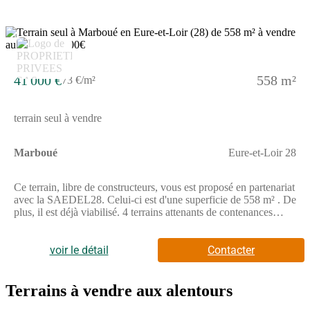
2
41 000 €
558 m²
73 €/m²
terrain seul à vendre
Marboué
Eure-et-Loir 28
Ce terrain, libre de constructeurs, vous est proposé en partenariat
avec la SAEDEL28. Celui-ci est d'une superficie de 558 m² . De
plus, il est déjà viabilisé. 4 terrains attenants de contenances
différentes (536m², 542m², 545m² et 546m²) pourront aussi vous
convenir .Prix de vente : 41000 euros dont honoraires charge
vendeurPour visiter et vous accompagner dans votre projet,
voir le détail
Contacter
contactez Bruno PERRY, au (Numéro supprimé) ou, par courriel
à (Email supprimé). Selon l'article L.561.5 du Code Monétaire et
Financier, pour l'organisation de la visite, la présentation d'une
Terrains à vendre aux alentours
pièce d'identité vous sera demandée. Cette annonce a été rédigée