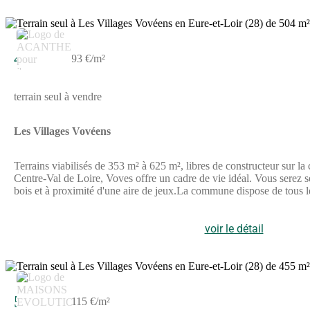
46 800 €
93 €/m²
terrain seul à vendre
Les Villages Vovéens
Terrains viabilisés de 353 m² à 625 m², libres de constructeur sur 
Centre-Val de Loire, Voves offre un cadre de vie idéal. Vous serez s
bois et à proximité d'une aire de jeux.La commune dispose de tous
d'activités, notamment un tennis et une nouvelle piscine couverte
1h05 jusqu'à Paris Austerlitz. Ne manquez pas cette opportunité et v
voir le détail
3
52 500 €
115 €/m²