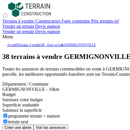
Terrains à vendre
Constructeurs
Faire construire
Prix terrains m²
Vendre un terrain
Devis maison
Vendre un terrain
Devis maison
Menu
Accueil
Terrains à vendre
28 - Eure-et-Loir
GERMIGNONVILLE
38 terrains à vendre GERMIGNONVILLE 
Toutes les annonces de terrains constructibles en vente
à GERMIGN
parcelle, les meilleures opportunités foncières sont sur
Terrain-Constr
Département / Commune
GERMIGNONVILLE - 10km
Budget
Saisissez votre budget
Superficie souhaitée
Saisissez la superficie
programme terrain + maison
terrain seul
Créer une alerte
Voir les annonces