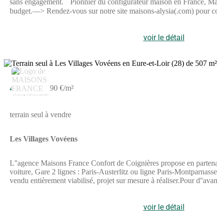
sans engagement. Pionnier du configurateur maison en France, Maison
budget.—> Rendez-vous sur notre site maisons-alysia(.com) pour
équipements de qualité : volets roulants motorisés et connectés, do
de projet Maisons Alysia vous aide à y voir plus clair et vous
Boissay, sur la commune de Sancheville, découvrez ce terrain construc
voir le détail
la campagne environnante. Son environnement calme et préservé en fa
de Sancheville offre les commerces et les services essentiels du qu
commerces, services et équipements.Avec ses 1 137 m², cette parcell
vos envies.Un terrain prêt à bâtir, bénéficiant d'un environnement ca
dans les meilleures conditions.Cette maison de 4 chambres offre une
45 800 €
90 €/m²
souhaits.Coût du terrain inclus dans cette offre.Hors peintures et f
terrain seul à vendre
Les Villages Vovéens
L''agence Maisons France Confort de Coignières propose en partena
voiture, Gare 2 lignes : Paris-Austerlitz ou ligne Paris-Montparnasse
vendu entièrement viabilisé, projet sur mesure à réaliser.Pour d''av
supprimé) ou (Numéro supprimé).Annonce proposée par un Agent 
voir le détail