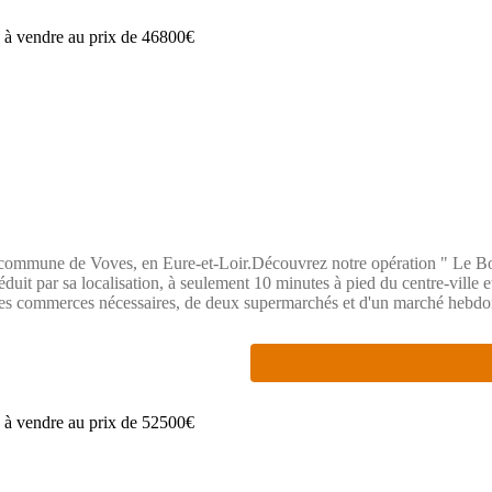
la commune de Voves, en Eure-et-Loir.Découvrez notre opération " Le Bo
éduit par sa localisation, à seulement 10 minutes à pied du centre-ville
 les commerces nécessaires, de deux supermarchés et d'un marché hebdo
.Enfin, la commune bénéficiera de l'ouverture d'une ligne ferroviair
enez découvrir nos terrains à vendre à Voves !Retrouvez l'ensemble de no