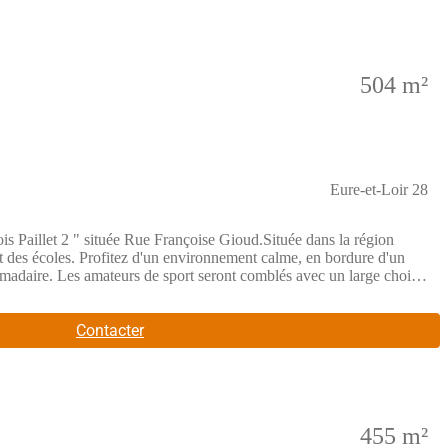
504 m²
Eure-et-Loir 28
is Paillet 2 " située Rue Françoise Gioud.Située dans la région
 et des écoles. Profitez d'un environnement calme, en bordure d'un
madaire. Les amateurs de sport seront comblés avec un large choix
e VOVES-CHARTRES en 2017, avec un temps de trajet de seulement
s lots disponibles sur notre site internet.
Contacter
455 m²