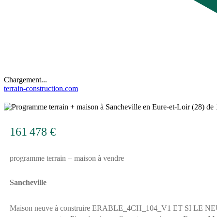
Chargement...
terrain-construction.com
8
161 478 €
programme terrain + maison à vendre
Sancheville
Maison neuve à construire ERABLE_4CH_104_V1 ET SI LE NEUF ÉTAIT PLUS ACCESSIBLE QUE VOUS NE L'IMAGINEZ ?Testez votre projet maison depuis votre canapé ! Sans pression et