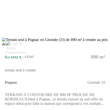
Blaye au prix de 35000 euros.ENVIRONNEMENTPugnac est
une commune où vous profiterez de la proximité de Bordeaux,
située à 36 km. Le bassin d'arcachon se trouve à moins de 1
heure, offrant des possibilités de loisirs naturelles. Les gares les
plus proches sont celles de Gauriaguet, Cavignac et Aubie -
Saint-Antoine, situées à environ 9 km. Les axes routiers comme
l'autoroute A10 et la nationale N10 sont accessibles à 8 et 10
km.Vous trouverez également des établissements scolaires de
niveau maternelle et élémentaire à proximité. Des commerces
sont présents autour du secteur.Pour toute information
complémentaire, n'hésitez pas à contacter Damien BAUDET,
constructeur de maisons chez Alpha Constructions Blaye, qui
saura vous accompagner dans votre projet.
65 000 €
890 m²
73 €/m²
terrain seul à vendre
Pugnac
Gironde 33
TERRAIN À CONSTRUIRE DE 890 M² PROCHE DE
BORDEAUXSitué à Pugnac, ce terrain exposé au sud offre un
espace idéal pour bâtir la maison qui correspond à vos souhaits
en plein centre-ville, avec une vue sur jardin agréable. Profitez