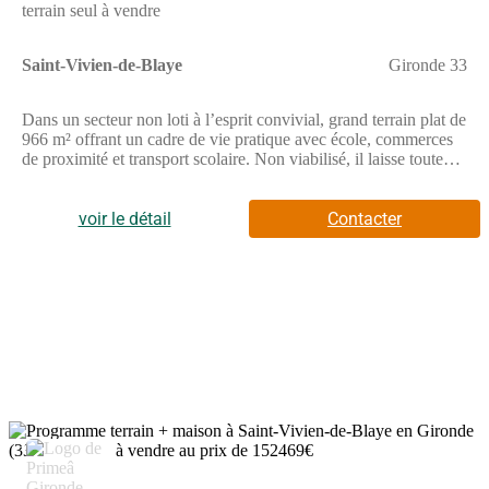
terrain seul à vendre
Saint-Vivien-de-Blaye
Gironde 33
Dans un secteur non loti à l’esprit convivial, grand terrain plat de
966 m² offrant un cadre de vie pratique avec école, commerces
de proximité et transport scolaire. Non viabilisé, il laisse toute
liberté pour concevoir un projet sur mesure dans un
environnement du quotidien bien organisé. // Réf. : T227322.
Prix terrain : 35 000 €, hors frais d'agence et de notaire à la
voir le détail
Contacter
charge de l'acquéreur. Ce terrain vous est proposé, par nos
partenaires fonciers, dans le cadre d'un projet de construction
avec nous. Les informations sur les risques auxquels ce bien est
exposé sont disponibles sur le site Géorisques
(www.georisques.gouv.fr).
5