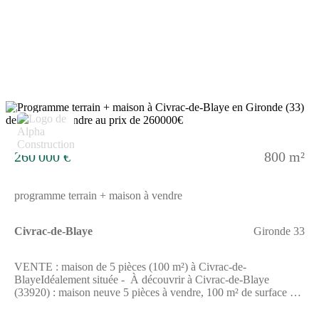
disponibles sur le site Géorisques : www.georisques.gouv.frLes
informations sur les risques auxquels ce bien est exposé sont
disponibles sur le site Géorisques : www.georisques.gouv.fr
3
260 000 €
800 m²
programme terrain + maison à vendre
Civrac-de-Blaye
Gironde 33
VENTE : maison de 5 pièces (100 m²) à Civrac-de-
BlayeIdéalement située - À découvrir à Civrac-de-Blaye
(33920) : maison neuve 5 pièces à vendre, 100 m² de surface sur
800 m² de terrain. Conçue de plain-pied, elle propose quatre
chambres, une cuisine et une salle de bains.À dix minutes : gares