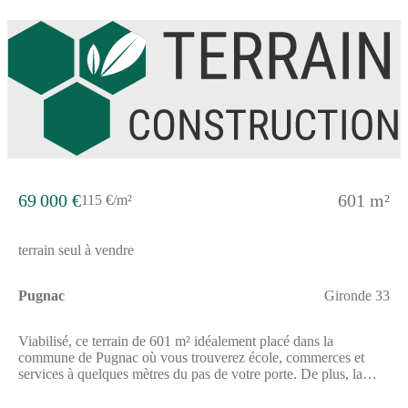
69 000 €
601 m²
115 €/m²
terrain seul à vendre
Pugnac
Gironde 33
Viabilisé, ce terrain de 601 m² idéalement placé dans la
commune de Pugnac où vous trouverez école, commerces et
services à quelques mètres du pas de votre porte. De plus, la
ville se situe entre l'A10 et la D137, qui permettent une grande
mobilité. // Réf. : T226573. Prix terrain : 69 000 €, hors frais