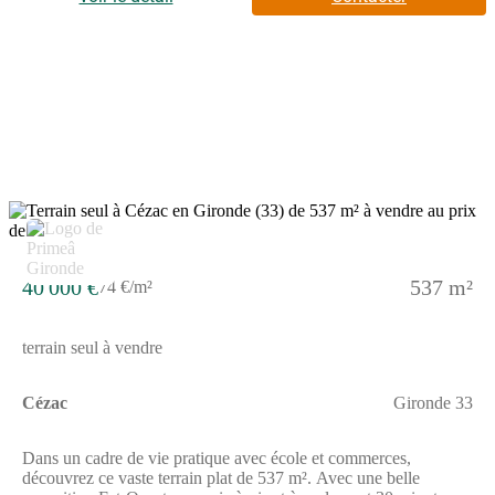
par nos partenaires fonciers, dans le cadre d'un projet de
construction avec nous. Les informations sur les risques
auxquels ce bien est exposé sont disponibles sur le site
Géorisques (www.georisques.gouv.fr).
40 000 €
537 m²
74 €/m²
terrain seul à vendre
Cézac
Gironde 33
Dans un cadre de vie pratique avec école et commerces,
découvrez ce vaste terrain plat de 537 m². Avec une belle