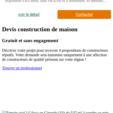
exposition Est-Ouest, sans vis-à-vis et à seulement 30 minutes de
Bordeaux, il offre un cadre lumineux et préservé. // Réf. :
T229881. Prix terrain : 40 000 €, hors frais d'agence et de
notaire à la charge de l'acquéreur. Ce terrain vous est proposé,
voir le détail
Contacter
par nos partenaires fonciers, dans le cadre d'un projet de
construction avec nous. Les informations sur les risques
auxquels ce bien est exposé sont disponibles sur le site
Devis construction de maison
Géorisques (www.georisques.gouv.fr).
Gratuit et sans engagement
Décrivez votre projet pour recevoir 4 propositions de constructeurs
réputés. Votre demande sera transmise uniquement à une sélection
de constructeurs de qualité présents sur votre région !
Trouver un professionnel