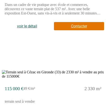
Dans un cadre de vie pratique avec école et commerces,
découvrez ce vaste terrain plat de 537 m². Avec une belle
exposition Est-Ouest, sans vis-à-vis et à seulement 30 minutes de
Bordeaux, il offre un cadre lumineux et préservé. Découvrez
EVO1, votre maison évolutive ! EVO1 est une maison moderne,
modulable et transformable, conçue pour s'adapter à votre vie.
voir le détail
Contacter
Compacte, optimisée et accessible, elle constitue une solution
idéale pour un premier investissement. Grâce a ses nombreuses
possibilités d'évolution, EVO1 grandit avec votre budget.
Construisez aujourd'hui, faites évoluer demain. Prix hors
fourniture et pose : appareils sanitaires (hors système de
chauffage et d'eau chaude sanitaire), carrelage, faïence, cuisine
aménagée, revêtements de sol dans les chambres. Hors
décoration intérieure, aménagement intérieur, peinture,
raccordements, adaptation au sol, frais de notaire et assurance
dommage ouvrage. // Réf. : 2716-229881-BRG. Prix terrain : 40
000 €, hors frais d'agence à la charge de l'acquéreur. Ce terrain
vous est proposé, par nos partenaires fonciers, dans le cadre d'un
projet de construction avec nous. Les informations sur les
risques auxquels ce bien est exposé sont disponibles sur le site
115 000 €
2 330 m²
49 €/m²
Géorisques (www.georisques.gouv.fr). Prix maison : 69 447 €.
terrain seul à vendre