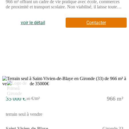
966 m² offrant un cadre de vie pratique avec école, commerces
de proximité et transport scolaire. Non viabilisé, il laisse toute
liberté pour concevoir un projet sur mesure dans un
environnement du quotidien bien organisé. // Réf. : T227322.
Prix terrain : 35 000 €, hors frais d'agence et de notaire à la
voir le détail
Contacter
charge de l'acquéreur. Ce terrain vous est proposé, par nos
partenaires fonciers, dans le cadre d'un projet de construction
avec nous. Les informations sur les risques auxquels ce bien est
exposé sont disponibles sur le site Géorisques
(www.georisques.gouv.fr).
35 000 €
966 m²
36 €/m²
terrain seul à vendre
Saint-Vivien-de-Blaye
Gironde 33