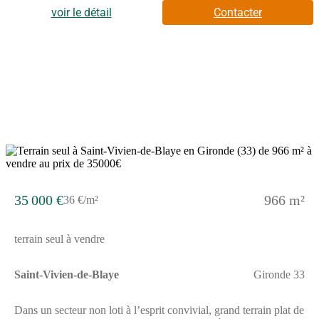
(Cavignac, Saint-Mariens-Saint-Yzan et Gauriaguet), École
voir le détail
Contacter
Primaire Paulette Fricain. Accès nationale N10 à 6 km. Océan
Atlantique à 1 heure . Bordeaux à 31 km.Cette maison de 5
pièces est proposée à l'achat pour 260 000 €.Contactez notre
agence (BAUDET Damien : (Numéro supprimé)) pour tout
renseignement sur la maison de plain-pied, sur les modalités de
vente ou sur les démarches à suivre. Alpha Constructions Blaye
est là pour vous accompagner dans tous vos projets immobiliers.
35 000 €
966 m²
36 €/m²
terrain seul à vendre
Saint-Vivien-de-Blaye
Gironde 33
Dans un secteur non loti à l’esprit convivial, grand terrain plat de