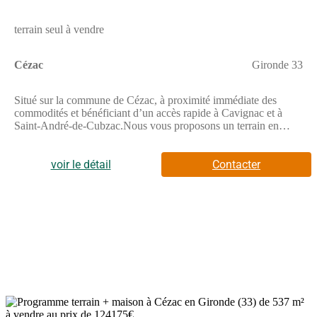
terrain seul à vendre
Cézac
Gironde 33
Situé sur la commune de Cézac, à proximité immédiate des
commodités et bénéficiant d’un accès rapide à Cavignac et à
Saint-André-de-Cubzac.Nous vous proposons un terrain en
seconde ligne de 2330 m2 avec une surface constructible de
40% d'emprise au sol offrant un cadre agréable pour une belle et
grande maison.Le terrain est non-viabilisé (Eau, Electricité,
voir le détail
Contacter
Micro-station à prévoir)Contact : (Numéro supprimé)Annonce
publiée par Tertullien Dimanche (EI) votre agent commercial en
immobilier LF immo à Carbon Blanc, 33560 immatriculé au
RSAC de Bordeaux sous le n(Numéro supprimé) 000 22.
Consultez nos tarifs sur le site LF immo.Les informations sur les
risques auxquels ce bien est exposé sont disponibles sur le site
Géorisques : www.georisques.gouv.fr.
5