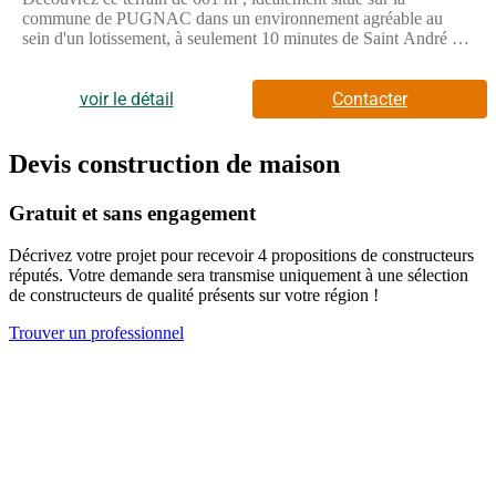
commune de PUGNAC dans un environnement agréable au
sein d'un lotissement, à seulement 10 minutes de Saint André de
Cubzac. Reste 4 lots de disponible ! Alors ne tardez pas !
Plusieurs possibilités s'offrent à vous :Choix d'un projet sur
modèle catalogue entièrement personnalisableCréation total de
voir le détail
Contacter
votre maison en fonction de vos enviesVisuels non contractuels,
terrain proposé en accord avec nos partenaires fonciers sous
réserve de disponibilités.Pour plus d'informations ou pour
Devis construction de maison
organiser une visite, contacter Charlotte VIREMOUNEIX,
chargée de projets chez CONSTRUCTION HORIZONTALE à
Gratuit et sans engagement
Blaye au (Numéro supprimé) ou au (Numéro supprimé). Ne
laissez pas passer cette belle opportunité.
Décrivez votre projet pour recevoir 4 propositions de constructeurs
réputés. Votre demande sera transmise uniquement à une sélection
de constructeurs de qualité présents sur votre région !
Trouver un professionnel