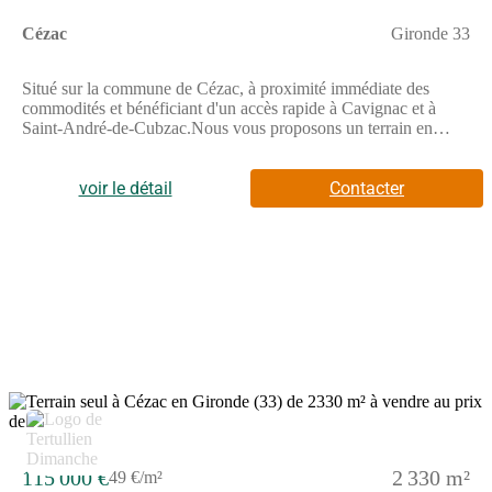
Cézac
Gironde 33
Situé sur la commune de Cézac, à proximité immédiate des
commodités et bénéficiant d'un accès rapide à Cavignac et à
Saint-André-de-Cubzac.Nous vous proposons un terrain en
seconde ligne de 2330 m2 avec une surface constructible de
40% d'emprise au sol offrant un cadre agréable pour une belle et
grande maison.Le terrain est non-viabilisé (Eau, Electricité,
voir le détail
Contacter
Micro-station à prévoir)Contact : (Numéro supprimé)Annonce
publiée par Tertullien Dimanche (EI) votre agent commercial en
immobilier LF immo à Carbon Blanc, 33560 immatriculé au
RSAC de Bordeaux sous le n(Numéro supprimé) 000 22.
Consultez nos tarifs sur le site LF immo.Les informations sur les
risques auxquels ce bien est exposé sont disponibles sur le site
Géorisques : www.georisques.gouv.fr.
115 000 €
2 330 m²
49 €/m²