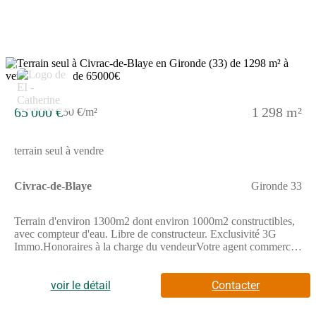
2
65 000 €
1 298 m²
50 €/m²
terrain seul à vendre
Civrac-de-Blaye
Gironde 33
Terrain d'environ 1300m2 dont environ 1000m2 constructibles,
avec compteur d'eau. Libre de constructeur. Exclusivité 3G
Immo.Honoraires à la charge du vendeurVotre agent commercial
3G IMMO sur place EI - Catherine DEFORGE inscrite au
RSAC de LIBOURNE n° 478 266 349 Selon l'article L.561.5
du Code Monétaire et Financier, pour l'organisation de la visite,
voir le détail
Contacter
la présentation d'une pièce d'identité vous sera demandée.Les
informations sur les risques auxquels ce bien est exposé sont