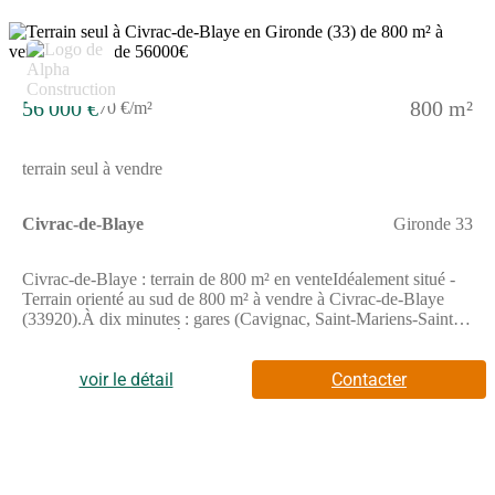
56 000 €
800 m²
70 €/m²
terrain seul à vendre
Civrac-de-Blaye
Gironde 33
Civrac-de-Blaye : terrain de 800 m² en venteIdéalement situé -
Terrain orienté au sud de 800 m² à vendre à Civrac-de-Blaye
(33920).À dix minutes : gares (Cavignac, Saint-Mariens-Saint-
Yzan et Gauriaguet), École Primaire Paulette Fricain. Nationale
N10 à 6 km. Océan Atlantique à 1 heure . Bordeaux à 31 km.Il
est à vendre pour la somme de 56 000 €. Contactez notre agence
voir le détail
Contacter
pour plus de renseignements sur le terrain ou sur les modalités de
vente.