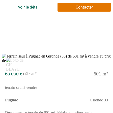
de cette parcelle pour créer un extérieur à votre image.Il présente
une surface de 890 m² permettant de multiples possibilités
voir le détail
Contacter
d'aménagement. Le terrain se trouve en centre village , La ville
de Bordeaux est à 30 km. Vous trouverez également des
commerces autour du terrain. NOUS CONTACTERLe terrain
est vendu par un partenaire de Alpha Constructions Blaye au
prix de 65000 euros.Pour tout renseignement complémentaire,
prenez contact avec Damien BAUDET chez Alpha
Constructions Blaye. Il se fera un plaisir de vous accompagner
dans votre projet de construction.
4
69 000 €
601 m²
115 €/m²
terrain seul à vendre
Pugnac
Gironde 33
Découvrez ce terrain de 601 m², idéalement situé sur la