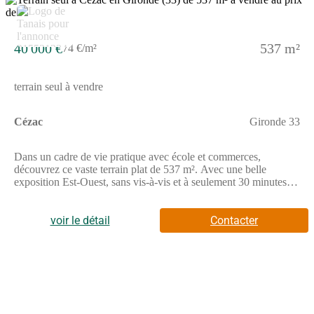
40 000 €
537 m²
74 €/m²
terrain seul à vendre
Cézac
Gironde 33
Dans un cadre de vie pratique avec école et commerces,
découvrez ce vaste terrain plat de 537 m². Avec une belle
exposition Est-Ouest, sans vis-à-vis et à seulement 30 minutes de
Bordeaux, il offre un cadre lumineux et préservé. // Réf. :
T229881. Prix terrain : 40 000 €, hors frais d'agence et de
notaire à la charge de l'acquéreur. Ce terrain vous est proposé,
voir le détail
Contacter
par nos partenaires fonciers, dans le cadre d'un projet de
construction avec nous. Les informations sur les risques
auxquels ce bien est exposé sont disponibles sur le site
Géorisques (www.georisques.gouv.fr).