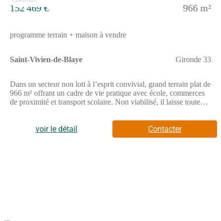
152 469 €
966 m²
programme terrain + maison à vendre
Saint-Vivien-de-Blaye
Gironde 33
Dans un secteur non loti à l’esprit convivial, grand terrain plat de
966 m² offrant un cadre de vie pratique avec école, commerces
de proximité et transport scolaire. Non viabilisé, il laisse toute
liberté pour concevoir un projet sur mesure dans un
environnement du quotidien bien organisé. Fonctionnelle et
lumineuse, cette charmante maison rectangulaire de plain-pied,
voir le détail
Contacter
vous propose une vaste pièce de vie éclairée de 48 m² environ
par sa grande baie vitrée avec cuisine ouverte et cellier
indépendant, côté nuit, trois chambres, salle de bains et wc
séparésPour vous assurer un confort de vie et conformèment à la
RE2025, nous avons chosi un mode de chauffage par PAC +
plancher chauffant, volets roulants électriques, Prix hors
fourniture et pose : des appareils sanitaires (sauf système de
chauffage et d'eau chaude sanitaire), du carrelage et de la
faïence, des revêtements de sol dans les chambres. Hors
décoration et aménagement intérieur et peinture. Hors