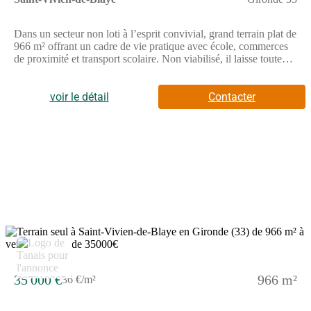
Dans un secteur non loti à l’esprit convivial, grand terrain plat de
966 m² offrant un cadre de vie pratique avec école, commerces
de proximité et transport scolaire. Non viabilisé, il laisse toute
liberté pour concevoir un projet sur mesure dans un
environnement du quotidien bien organisé. // Réf. : T227322.
Prix terrain : 35 000 €, hors frais d'agence et de notaire à la
voir le détail
Contacter
charge de l'acquéreur. Ce terrain vous est proposé, par nos
partenaires fonciers, dans le cadre d'un projet de construction
avec nous. Les informations sur les risques auxquels ce bien est
exposé sont disponibles sur le site Géorisques
(www.georisques.gouv.fr).
35 000 €
966 m²
36 €/m²