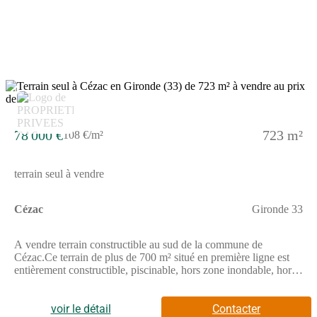
3
78 000 €
723 m²
108 €/m²
terrain seul à vendre
Cézac
Gironde 33
A vendre terrain constructible au sud de la commune de
Cézac.Ce terrain de plus de 700 m² situé en première ligne est
entièrement constructible, piscinable, hors zone inondable, hors
risque de cavités et sans aucune servitude ou droit de
passage.Avec une emprise au sol autorisée de 40%, il offre la
possibilité de construire jusqu'à 288 m².Libre de constructeur, il
voir le détail
Contacter