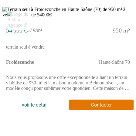
cette offre passionnante. À noter qu’en tant que constructeur,
nous ne sommes pas mandatés pour réaliser la vente seule de ce
terrain.
54 000 €
950 m²
57 €/m²
terrain seul à vendre
Froideconche
Haute-Saône 70
Nous vous proposons une offre exceptionnelle alliant un terrain
viabilisé de 950 m² et la maison moderne « Belmontoise », un
modèle conçu pour sublimer votre quotidien. Cette maison de 89
m² est composée de 4 pièces, dont 3 chambres spacieuses,
optimisant chaque mètre carré pour votre confort. Son
architecture en L offre une distinction naturelle entre les espaces
voir le détail
Contacter
de vie, tout en intégrant un garage pratique pour votre véhicule.
Des finitions élégantes et un respect des normes
environnementales RE2020 font de cette maison un choix idéal
pour les familles à la recherche d’un environnement harmonieux
et écoresponsable. Situé à Froideconche, dans le département de