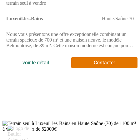
terrain seul à vendre
Luxeuil-les-Bains
Haute-Saône 70
Nous vous présentons une offre exceptionnelle combinant un
terrain spacieux de 700 m² et une maison neuve, le modèle
Belmontoise, de 89 m². Cette maison moderne est conçue pour
accueillir les familles avec ses 3 chambres confortables et ses 4
pièces optimisées, garantissant un espace de vie agréable et
fonctionnel. Le terrain, entièrement viabilisé, vous offre la liberté
voir le détail
Contacter
de réaliser le projet qui vous ressemble, tout en bénéficiant d’un
cadre naturel apaisant. Située à Luxeuil-les-Bains, en Haute-
Saône, cette propriété bénéficie d’un emplacement privilégié
dans la région Bourgogne-Franche-Comté. La ville est réputée
pour ses richesses thermales, ses magnifiques paysages naturels
et son ambiance conviviale. Profitez d’un accès facile aux
commerces, écoles et infrastructures de santé, ainsi qu’à diverses
attractions locales, telles que des sites historiques captivants et
des parcs offrant de nombreuses activités de plein air. Cet
environnement enchanteur représente une opportunité unique
pour s’épanouir en famille. Ne manquez pas ce potentiel
incroyable d’acquérir un terrain et une maison qui répondront à
toutes vos attentes. Contactez-nous dès maintenant pour explorer