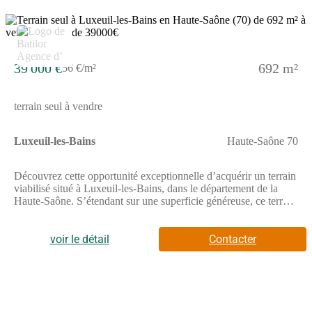
39 000 €
692 m²
56 €/m²
terrain seul à vendre
Luxeuil-les-Bains
Haute-Saône 70
Découvrez cette opportunité exceptionnelle d’acquérir un terrain
viabilisé situé à Luxeuil-les-Bains, dans le département de la
Haute-Saône. S’étendant sur une superficie généreuse, ce terrain
est idéal pour un projet de construction de maison, offrant un
cadre parfait pour réaliser votre rêve immobilier. Profitez de la
tranquillité d’une zone résidentielle tout en étant à proximité des
voir le détail
Contacter
commodités qui rendent la vie quotidienne agréable. Située en
Bourgogne-Franche-Comté, Luxeuil-les-Bains est une
charmante ville réputée pour ses thermes et son patrimoine
historique. Vous serez séduit par ses nombreux parcs, ses
établissements scolaires de qualité, ainsi que par les commerces