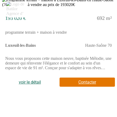
6
193 020 €
692 m²
programme terrain + maison à vendre
Luxeuil-les-Bains
Haute-Saône 70
Nous vous proposons cette maison neuve, baptisée Mélodie, une
demeure qui réinvente l'élégance et le confort au sein d'un
espace de vie de 91 m². Conçue pour s'adapter à vos rêves
d'habitat moderne et durable, Mélodie offre une architecture
audacieuse avec son choix de toiture à 2 ou 4 pans et un pan
cassé en façade qui lui confère une allure unique et design. Cette
voir le détail
Contacter
maison de plain-pied, construite avec des matériaux de qualité
supérieure tels que la brique, se distingue par son bow window,
ajoutant une touche d'originalité et de luminosité à votre espace
de vie. Avec ses 3 chambres spacieuses et ses 4 pièces bien
agencées, Mélodie est idéale pour accueillir confortablement
votre famille. En réponse aux attentes contemporaines, nous
offrons des options très prisées telles que le bardage bois, qui