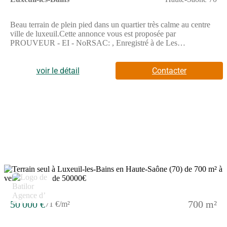
Beau terrain de plein pied dans un quartier très calme au centre
ville de luxeuil.Cette annonce vous est proposée par
PROUVEUR - EI - NoRSAC: , Enregistré à de Les
informations sur les risques auxquels ce bien est exposé sont
disponibles sur le site Géorisques : www.georisques.gouv.fr -
Annonce rédigée et publiée par un Agent Mandataire -
voir le détail
Contacter
50 000 €
700 m²
71 €/m²