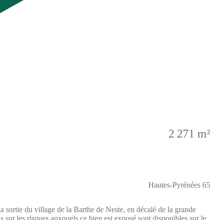
2 271 m²
Hautes-Pyrénées 65
a sortie du village de la Barthe de Neste, en décalé de la grande
s sur les risques auxquels ce bien est exposé sont disponibles sur le