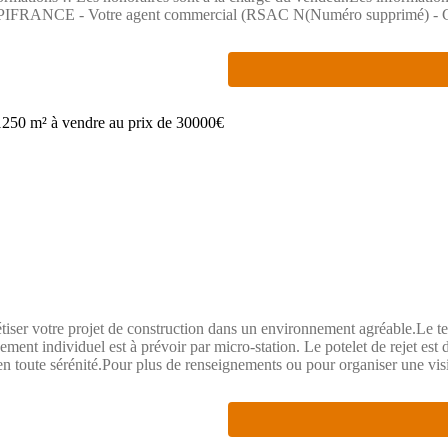
 CAPIFRANCE - Votre agent commercial (RSAC N(Numéro supprimé) - 
étiser votre projet de construction dans un environnement agréable.Le te
ement individuel est à prévoir par micro-station. Le potelet de rejet est 
t en toute sérénité.Pour plus de renseignements ou pour organiser une vi
son, 31210 immatriculé au RSAC de TOULOUSE sous le n(Numéro suppr
ibles sur le site Géorisques : www.georisques.gouv.fr.