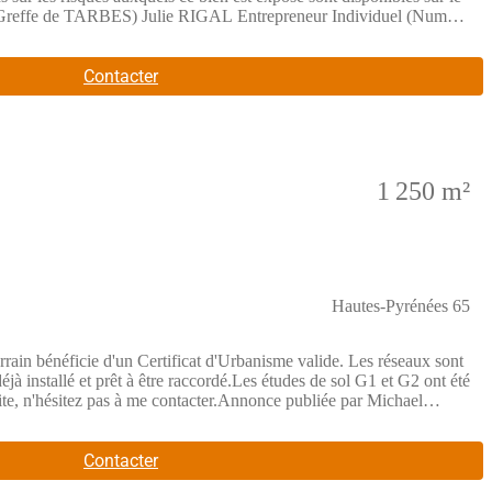
Greffe de TARBES) Julie RIGAL Entrepreneur Individuel (Numéro
Contacter
1 250 m²
Hautes-Pyrénées 65
rrain bénéficie d'un Certificat d'Urbanisme valide. Les réseaux sont
déjà installé et prêt à être raccordé.Les études de sol G1 et G2 ont été
site, n'hésitez pas à me contacter.Annonce publiée par Michael
imé) 000 14. Consultez nos tarifs sur le site LF immo.Les
Contacter