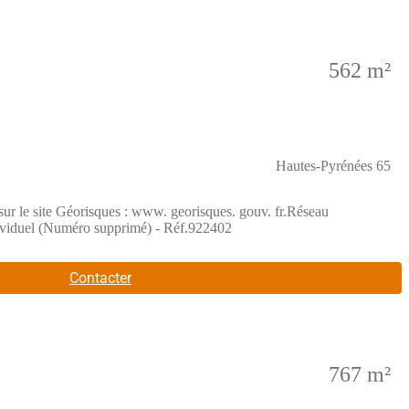
562 m²
Hautes-Pyrénées 65
sur le site Géorisques : www. georisques. gouv. fr.Réseau
iduel (Numéro supprimé) - Réf.922402
Contacter
767 m²