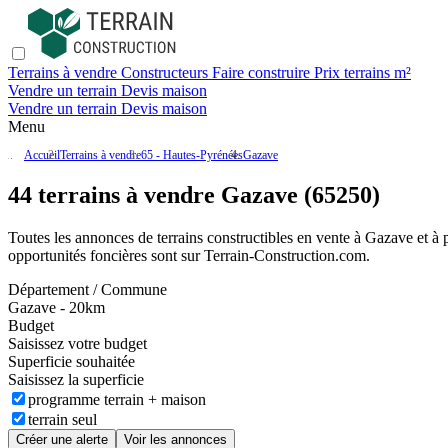
Terrains à vendre
Constructeurs
Faire construire
Prix terrains m²
Vendre un terrain
Devis maison
Vendre un terrain
Devis maison
Menu
Accueil
Terrains à vendre
65 - Hautes-Pyrénées
Gazave
44 terrains à vendre Gazave (65250)
Toutes les annonces de terrains constructibles en vente
à Gazave
et à 
opportunités foncières sont sur
Terrain-Construction.com
.
Département / Commune
Gazave - 20km
Budget
Saisissez votre budget
Superficie souhaitée
Saisissez la superficie
programme terrain + maison
terrain seul
Créer une alerte
Voir les annonces