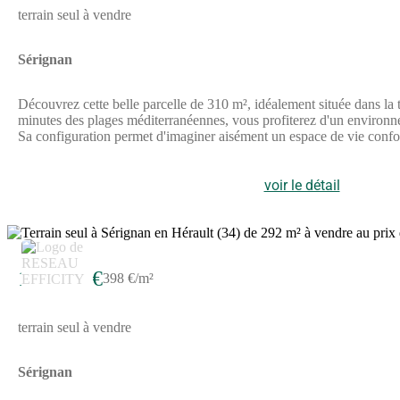
terrain seul à vendre
Sérignan
Découvrez cette belle parcelle de 310 m², idéalement située dans l
minutes des plages méditerranéennes, vous profiterez d'un environnem
Sa configuration permet d'imaginer aisément un espace de vie confor
rare dans un secteur recherché.Les atouts du terrain :Parcelle prête 
proche des commoditésNe manquez pas cette opportunité de concrétis
commercial BSK Immobilier PAUL HERREROS (EI) immatriculé au
voir le détail
charge du vendeur.Les informations sur les risques auxquels ce bien
3
116 100 €
398 €/m²
terrain seul à vendre
Sérignan