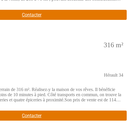
s aguerris, la vente en bloc de tous les terrains restants est
ce bien.Le prix de vente est de 103 000 €, hors frais de notaire,
mé). Les informations sur les risques auxquels ce bien est exposé
Contacter
situe APT A001 78E RUE DE L'ETANG DE VIC - titulaire de la carte
rimé) - immatriculée au Registre Spécial des Agents Commerciaux
IS - Société par Actions Simplifiée, société au capital de 132
F - Caisse de Garantie : GALIAN Assurances 89 rue de la Boétie
316 m²
Hérault 34
in de 316 m². Réalisez-y la maison de vos rêves. Il bénéficie
oins de 10 minutes à pied. Côté transports en commun, on trouve la
ries et quatre épiceries à proximité.Son prix de vente est de 114
s amples informations sur ce terrain ou sur les démarches à
par un Agent Commercial Partenaire.
Contacter