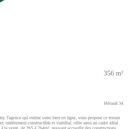
356 m²
Hérault 34
 qui estime votre bien en ligne, vous propose ce terrain
 entièrement constructible et viabilisé, offre ainsi un cadre idéal
s à la vente, de 265 à 764m², pouvant accueillir des constructions