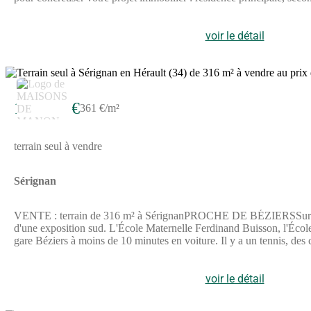
allant de 110m² à 360m² dont certains se sont vus accorder la possibili
également possible.Contactez-nous dès maintenant pour plus de rensei
d'enregistrement et de publicité foncière. Les honoraires sont à la
voir le détail
sont disponibles sur le site Georisque : georisques. gouv. fr Fre
professionnelle CPI CPI 3402 2026 000 000 002 - CCI de Hérault l
4
du Tribunal de Commerce de Montpellier sous le n(Numéro supprimé).
373,05 euros, immatriculée au RCS Paris 497 617 746 et titulaire 
75008 Paris
114 000 €
361 €/m²
terrain seul à vendre
Sérignan
VENTE : terrain de 316 m² à SérignanPROCHE DE BÉZIERSSur la côte
d'une exposition sud. L'École Maternelle Ferdinand Buisson, l'Écol
gare Béziers à moins de 10 minutes en voiture. Il y a un tennis, des
000 €. N'hésitez pas à prendre contact avec Anthony BALLESTE
suivre. Maisons de Manon Béziers vous accompagne à toutes les éta
voir le détail
4