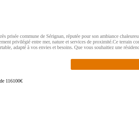
a très prisée commune de Sérignan, réputée pour son ambiance chaleureu
ent privilégié entre mer, nature et services de proximité.Ce terrain con
table, adapté à vos envies et besoins. Que vous souhaitiez une résidence
à construireTerrain plat, facile d'accèsLibre choix du constructeur, pour
er votre projet immobilier dans un cadre exceptionnel à Sérignan.Cett
 RSAC de MONTPELLIER (34000) sous le numéro 93925880200015.Pri
 est exposé sont disponibles sur le site Géorisques : www.georisques.go