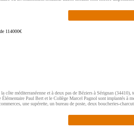
té de réaliser 3 et 4 logements (idéal investisseurs).Pour les investisseur
gnements, organiser une visite et découvrir tous les avantages qu'offre 
 charge du vendeur.Freddy Mignonat, Consultant efficity, (Numéro suppri
ddy MIGNONAT représentant de la sarl Citelis dont le siège social se 
e 09/01/2026 - immatriculée au RCS de Hérault sous le n(Numéro supp
Siège social du mandant : effiCity, 48 avenue de Villiers - 75017 PAR
de la Carte professionnelle CPI 7501 2015 000 002 025 - CCI Paris ID
 méditerranéenne et à deux pas de Béziers à Sérignan (34410), terra
e Élémentaire Paul Bert et le Collège Marcel Pagnol sont implantés à m
 commerces, une supérette, un bureau de poste, deux boucheries-charcute
R (Numéro supprimé) MAISONS DE MANON BEZIERS pour obtenir de plu
pes de l'achat et dans tous vos projets immobiliers.Annonce proposée 