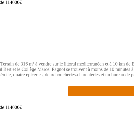
de 316 m² à vendre sur le littoral méditerranéen et à 10 km de Bézie
 Bert et le Collège Marcel Pagnol se trouvent à moins de 10 minutes à 
rette, quatre épiceries, deux boucheries-charcuteries et un bureau de p
ro supprimé) MAISONS FRANCE CONFORT BEZIERS pour toute informati
tenaire.