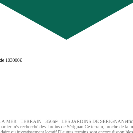
 TERRAIN - 356m² - LES JARDINS DE SERIGNANefficity, l'agence
tier très recherché des Jardins de Sérignan.Ce terrain, proche de la mer,
ndaire ou investissement locatif.D'autres terrains sont encore disponible