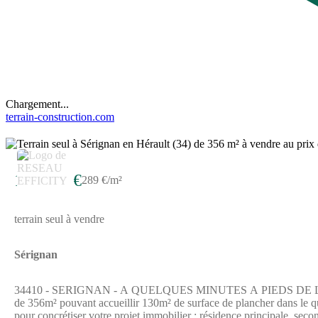
Chargement...
terrain-construction.com
3
103 000 €
289 €/m²
terrain seul à vendre
Sérignan
34410 - SERIGNAN - A QUELQUES MINUTES A PIEDS DE LA MER -
de 356m² pouvant accueillir 130m² de surface de plancher dans le quar
pour concrétiser votre projet immobilier : résidence principale, seco