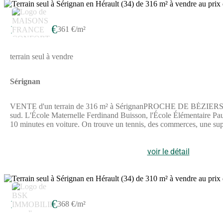
114 000 €
361 €/m²
terrain seul à vendre
Sérignan
VENTE d'un terrain de 316 m² à SérignanPROCHE DE BÉZIERSTerrain 
sud. L'École Maternelle Ferdinand Buisson, l'École Élémentaire Paul
10 minutes en voiture. On trouve un tennis, des commerces, une supé
N'hésitez pas à prendre contact avec Anthony BALLESTER (Numé
modalités de vente.Annonce proposée par un Agent Commercial Par
voir le détail
2
114 000 €
368 €/m²