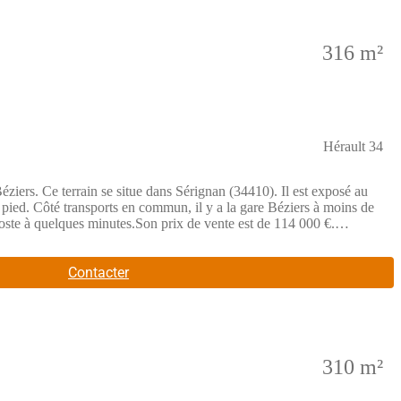
316 m²
Hérault 34
rs. Ce terrain se situe dans Sérignan (34410). Il est exposé au
pied. Côté transports en commun, il y a la gare Béziers à moins de
oste à quelques minutes.Son prix de vente est de 114 000 €.
on sur le terrain, sur les démarches à suivre et sur les
Contacter
310 m²