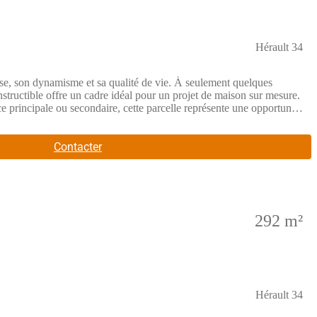
Hérault 34
se, son dynamisme et sa qualité de vie. À seulement quelques
structible offre un cadre idéal pour un projet de maison sur mesure.
 principale ou secondaire, cette parcelle représente une opportunité
 une totale liberté dans votre projetEnvironnement calme et agréable,
e annonce référence 311572 vous est présentée par votre agent
x du bien : 114 000,00 €Les honoraires d'agence sont à la
Contacter
uv.fr
292 m²
Hérault 34