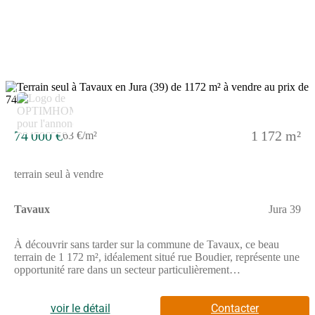
8
74 000 €
1 172 m²
63 €/m²
terrain seul à vendre
Tavaux
Jura 39
À découvrir sans tarder sur la commune de Tavaux, ce beau
terrain de 1 172 m², idéalement situé rue Boudier, représente une
opportunité rare dans un secteur particulièrement
recherché.Entièrement plat, ce terrain offre des conditions
idéales pour concrétiser votre projet de construction en toute
sérénité. Libre constructeur, il vous permet de concevoir une
voir le détail
Contacter