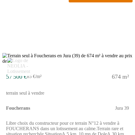
d'une belle exposition toute la journéeTerrain prêt à bâtir
viabilisé et bornéEau potable, eaux usées, gaz, électricité et
télécomRécupération des eaux pluviales sur la
parcelle Equipements de qualitésVoirie et tous réseaux
aménagésHaute qualité des équipementsAménagements
pérennes (voirie, éclairage public, traitement des eaux
pluviales) Services de proximitéCommerces et servicesEcoles,
cantine, garderieTransport en communsMaison médicale ou
médecins et spécialistesNombreuses associations sportives et
culturels Ce bien est proposé en libre choix de constructeur. Les
informations sur les risques auxquels ce bien est exposé sont
3
disponibles sur le site GEORISQUESREF;1_5_628
57 500 €
674 m²
85 €/m²
terrain seul à vendre
Foucherans
Jura 39
Libre choix du constructeur pour ce terrain N°12 à vendre à
FOUCHERANS dans un lotissement au calme.Terrain rare et
situation recherchée SituationA 5 km, 10 mn de DoleA 30 km,