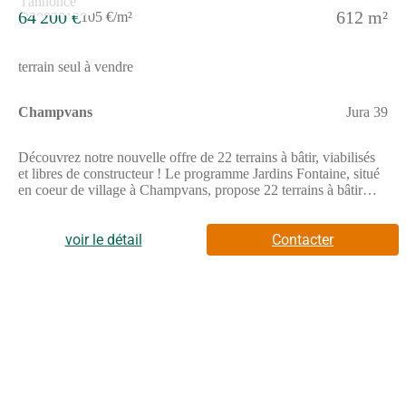
64 200 €
612 m²
105 €/m²
terrain seul à vendre
Champvans
Jura 39
Découvrez notre nouvelle offre de 22 terrains à bâtir, viabilisés
et libres de constructeur ! Le programme Jardins Fontaine, situé
en coeur de village à Champvans, propose 22 terrains à bâtir
viabilisés et libres de constructeurs, offrant une grande liberté
pour concevoir la maison qui vous ressemble.Grâce à sa
localisation privilégiée, l'opération se trouve à seulement 5 km
voir le détail
Contacter
de Dole, soit environ 8 minutes en voiture, permettant de
concilier vie au calme et proximité urbaine.Pensé pour offrir une
qualité de vie durable, Jardins Fontaine s'inscrit dans un
environnement agréable, où les aménagements ont été conçus
pour préserver le caractère résidentiel du site et offrir un cadre
harmonieux à chaque projet de construction.Avec 22 terrains
disponibles, libres de tout constructeur, le programme Jardins
Fontaine constitue une opportunité idéale pour faire construire sa
maison dans un environnement calme, tout en restant à quelques
minutes seulement de Dole et de ses infrastructures.Pour toutes