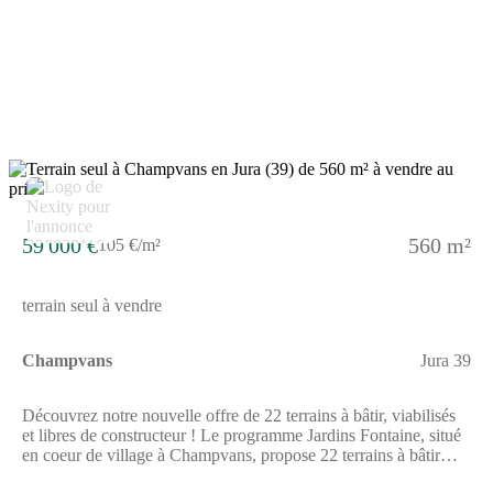
qualité de vie durable, Jardins Fontaine s'inscrit dans un
environnement agréable, où les aménagements ont été conçus
pour préserver le caractère résidentiel du site et offrir un cadre
harmonieux à chaque projet de construction.Avec 22 terrains
disponibles, libres de tout constructeur, le programme Jardins
Fontaine constitue une opportunité idéale pour faire construire sa
maison dans un environnement calme, tout en restant à quelques
minutes seulement de Dole et de ses infrastructures.Pour toutes
informations complémentaires, prenez contact avec nous !
5
59 000 €
560 m²
105 €/m²
terrain seul à vendre
Champvans
Jura 39
Découvrez notre nouvelle offre de 22 terrains à bâtir, viabilisés
et libres de constructeur ! Le programme Jardins Fontaine, situé
en coeur de village à Champvans, propose 22 terrains à bâtir
viabilisés et libres de constructeurs, offrant une grande liberté