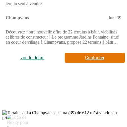
terrain seul à vendre
Champvans
Jura 39
Découvrez notre nouvelle offre de 22 terrains à bâtir, viabilisés
et libres de constructeur ! Le programme Jardins Fontaine, situé
en coeur de village à Champvans, propose 22 terrains à bâtir
viabilisés et libres de constructeurs, offrant une grande liberté
pour concevoir la maison qui vous ressemble.Grâce à sa
localisation privilégiée, l'opération se trouve à seulement 5 km
voir le détail
Contacter
de Dole, soit environ 8 minutes en voiture, permettant de
concilier vie au calme et proximité urbaine.Pensé pour offrir une
qualité de vie durable, Jardins Fontaine s'inscrit dans un
environnement agréable, où les aménagements ont été conçus
pour préserver le caractère résidentiel du site et offrir un cadre
harmonieux à chaque projet de construction.Avec 22 terrains
disponibles, libres de tout constructeur, le programme Jardins
Fontaine constitue une opportunité idéale pour faire construire sa
maison dans un environnement calme, tout en restant à quelques
minutes seulement de Dole et de ses infrastructures.Pour toutes
informations complémentaires, prenez contact avec nous !
5