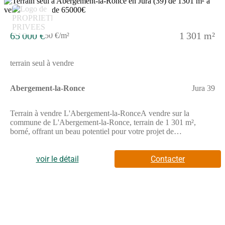
2
65 000 €
1 301 m²
50 €/m²
terrain seul à vendre
Abergement-la-Ronce
Jura 39
Terrain à vendre L'Abergement-la-RonceA vendre sur la
commune de L'Abergement-la-Ronce, terrain de 1 301 m²,
borné, offrant un beau potentiel pour votre projet de
construction.Le terrain est non viabilisé, vous laissant une totale
liberté d'aménagement selon vos envies. Situé dans un
environnement calme et agréable, idéal pour une construction
voir le détail
Contacter
résidentielle.Situation : L'Abergement-la-RonceSurface : 1 301
m² (lotN°1 ET 2 sur le plan)Prix : 65 000 eurosHonoraires à la
charge du vendeurPour plus d'informations ou pour organiser
une visite, n'hésitez pas à nous contacter.non soumis au
DPEPour visiter et vous accompagner dans votre projet,
contactez Nora AISSANI, au (Numéro supprimé) ou, par
courriel à (Email supprimé).Selon l'article L.561.5 du Code