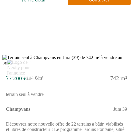
de Dole, soit environ 8 minutes en voiture, permettant de
concilier vie au calme et proximité urbaine.Pensé pour offrir une
qualité de vie durable, Jardins Fontaine s'inscrit dans un
environnement agréable, où les aménagements ont été conçus
pour préserver le caractère résidentiel du site et offrir un cadre
harmonieux à chaque projet de construction.Avec 22 terrains
disponibles, libres de tout constructeur, le programme Jardins
Fontaine constitue une opportunité idéale pour faire construire sa
maison dans un environnement calme, tout en restant à quelques
minutes seulement de Dole et de ses infrastructures.Pour toutes
informations complémentaires, prenez contact avec nous !
5
77 200 €
742 m²
104 €/m²
terrain seul à vendre
Champvans
Jura 39
Découvrez notre nouvelle offre de 22 terrains à bâtir, viabilisés
et libres de constructeur ! Le programme Jardins Fontaine, situé