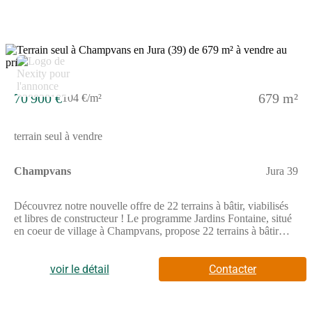
disponibles, libres de tout constructeur, le programme Jardins
Fontaine constitue une opportunité idéale pour faire construire sa
maison dans un environnement calme, tout en restant à quelques
minutes seulement de Dole et de ses infrastructures.Pour toutes
informations complémentaires, prenez contact avec nous !
5
70 900 €
679 m²
104 €/m²
terrain seul à vendre
Champvans
Jura 39
Découvrez notre nouvelle offre de 22 terrains à bâtir, viabilisés
et libres de constructeur ! Le programme Jardins Fontaine, situé
en coeur de village à Champvans, propose 22 terrains à bâtir
viabilisés et libres de constructeurs, offrant une grande liberté
pour concevoir la maison qui vous ressemble.Grâce à sa
localisation privilégiée, l'opération se trouve à seulement 5 km
voir le détail
Contacter
de Dole, soit environ 8 minutes en voiture, permettant de
concilier vie au calme et proximité urbaine.Pensé pour offrir une
qualité de vie durable, Jardins Fontaine s'inscrit dans un