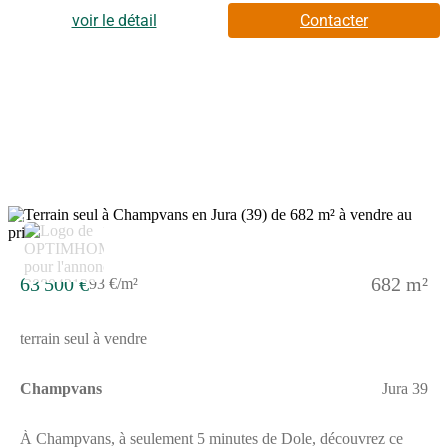
pour concevoir la maison qui vous ressemble.Grâce à sa
localisation privilégiée, l'opération se trouve à seulement 5 km
voir le détail
Contacter
de Dole, soit environ 8 minutes en voiture, permettant de
concilier vie au calme et proximité urbaine.Pensé pour offrir une
qualité de vie durable, Jardins Fontaine s'inscrit dans un
environnement agréable, où les aménagements ont été conçus
pour préserver le caractère résidentiel du site et offrir un cadre
harmonieux à chaque projet de construction.Avec 22 terrains
disponibles, libres de tout constructeur, le programme Jardins
Fontaine constitue une opportunité idéale pour faire construire sa
maison dans un environnement calme, tout en restant à quelques
minutes seulement de Dole et de ses infrastructures.Pour toutes
informations complémentaires, prenez contact avec nous !
7
63 500 €
682 m²
93 €/m²
terrain seul à vendre
Champvans
Jura 39
À Champvans, à seulement 5 minutes de Dole, découvrez ce