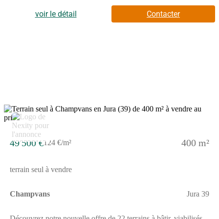
pour concevoir la maison qui vous ressemble.Grâce à sa
localisation privilégiée, l'opération se trouve à seulement 5 km
voir le détail
Contacter
de Dole, soit environ 8 minutes en voiture, permettant de
concilier vie au calme et proximité urbaine.Pensé pour offrir une
qualité de vie durable, Jardins Fontaine s'inscrit dans un
environnement agréable, où les aménagements ont été conçus
pour préserver le caractère résidentiel du site et offrir un cadre
harmonieux à chaque projet de construction.Avec 22 terrains
disponibles, libres de tout constructeur, le programme Jardins
Fontaine constitue une opportunité idéale pour faire construire sa
maison dans un environnement calme, tout en restant à quelques
minutes seulement de Dole et de ses infrastructures.Pour toutes
informations complémentaires, prenez contact avec nous !
5
49 500 €
400 m²
124 €/m²
terrain seul à vendre
Champvans
Jura 39
Découvrez notre nouvelle offre de 22 terrains à bâtir, viabilisés