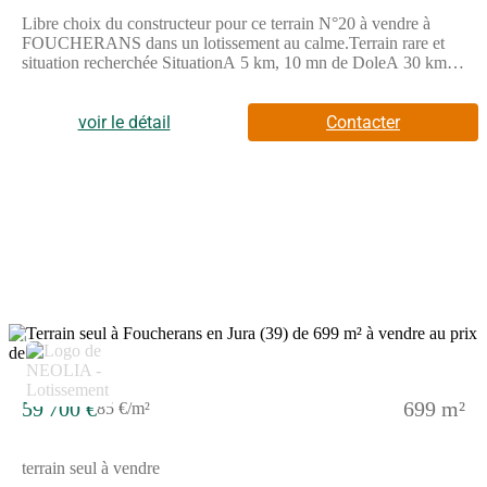
Libre choix du constructeur pour ce terrain N°20 à vendre à
FOUCHERANS dans un lotissement au calme.Terrain rare et
situation recherchée SituationA 5 km, 10 mn de DoleA 30 km,
35 mn de Saint-VitA 6 km, 10 mn de TavauxAccès autoroute
A36 à 10 km, 12 mnProximité du Centre hospitalier Général
Louis Pasteur 4 km, 7 mn ParticularitésTerrain plat et profitant
voir le détail
Contacter
d'une belle exposition toute la journéeTerrain prêt à bâtir
viabilisé et bornéEau potable, eaux usées, gaz, électricité et
télécomRécupération des eaux pluviales sur la
parcelle Equipements de qualitésVoirie et tous réseaux
aménagésHaute qualité des équipementsAménagements
pérennes (voirie, éclairage public, traitement des eaux
pluviales) Services de proximitéCommerces et servicesEcoles,
cantine, garderieTransport en communsMaison médicale ou
médecins et spécialistesNombreuses associations sportives et
culturels Ce bien est proposé en libre choix de constructeur. Les
informations sur les risques auxquels ce bien est exposé sont
3
disponibles sur le site GEORISQUESREF;1_5_626
59 700 €
699 m²
85 €/m²
terrain seul à vendre