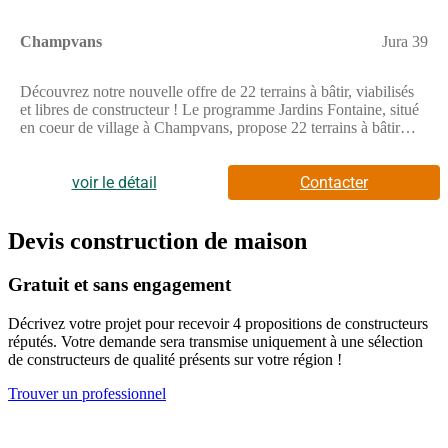
Champvans
Jura 39
Découvrez notre nouvelle offre de 22 terrains à bâtir, viabilisés
et libres de constructeur ! Le programme Jardins Fontaine, situé
en coeur de village à Champvans, propose 22 terrains à bâtir
viabilisés et libres de constructeurs, offrant une grande liberté
pour concevoir la maison qui vous ressemble.Grâce à sa
localisation privilégiée, l'opération se trouve à seulement 5 km
voir le détail
Contacter
de Dole, soit environ 8 minutes en voiture, permettant de
concilier vie au calme et proximité urbaine.Pensé pour offrir une
qualité de vie durable, Jardins Fontaine s'inscrit dans un
Devis construction de maison
environnement agréable, où les aménagements ont été conçus
pour préserver le caractère résidentiel du site et offrir un cadre
Gratuit et sans engagement
harmonieux à chaque projet de construction.Avec 22 terrains
disponibles, libres de tout constructeur, le programme Jardins
Décrivez votre projet pour recevoir 4 propositions de constructeurs
Fontaine constitue une opportunité idéale pour faire construire sa
réputés. Votre demande sera transmise uniquement à une sélection
maison dans un environnement calme, tout en restant à quelques
de constructeurs de qualité présents sur votre région !
minutes seulement de Dole et de ses infrastructures.Pour toutes
informations complémentaires, prenez contact avec nous !
Trouver un professionnel