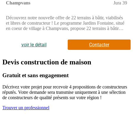
Champvans
Jura 39
Découvrez notre nouvelle offre de 22 terrains à bâtir, viabilisés
et libres de constructeur ! Le programme Jardins Fontaine, situé
en coeur de village à Champvans, propose 22 terrains à bâtir
viabilisés et libres de constructeurs, offrant une grande liberté
pour concevoir la maison qui vous ressemble.Grâce à sa
localisation privilégiée, l'opération se trouve à seulement 5 km
voir le détail
Contacter
de Dole, soit environ 8 minutes en voiture, permettant de
concilier vie au calme et proximité urbaine.Pensé pour offrir une
qualité de vie durable, Jardins Fontaine s'inscrit dans un
Devis construction de maison
environnement agréable, où les aménagements ont été conçus
pour préserver le caractère résidentiel du site et offrir un cadre
Gratuit et sans engagement
harmonieux à chaque projet de construction.Avec 22 terrains
disponibles, libres de tout constructeur, le programme Jardins
Décrivez votre projet pour recevoir 4 propositions de constructeurs
Fontaine constitue une opportunité idéale pour faire construire sa
réputés. Votre demande sera transmise uniquement à une sélection
maison dans un environnement calme, tout en restant à quelques
de constructeurs de qualité présents sur votre région !
minutes seulement de Dole et de ses infrastructures.Pour toutes
informations complémentaires, prenez contact avec nous !
Trouver un professionnel