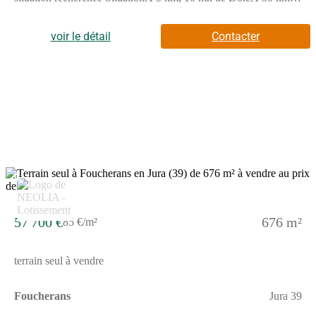
35 mn de Saint-VitA 6 km, 10 mn de TavauxAccès autoroute
A36 à 10 km, 12 mnProximité du Centre hospitalier Général
Louis Pasteur 4 km, 7 mn ParticularitésTerrain plat et profitant
voir le détail
Contacter
d'une belle exposition toute la journéeTerrain prêt à bâtir
viabilisé et bornéEau potable, eaux usées, gaz, électricité et
télécomRécupération des eaux pluviales sur la
parcelle Equipements de qualitésVoirie et tous réseaux
aménagésHaute qualité des équipementsAménagements
pérennes (voirie, éclairage public, traitement des eaux
pluviales) Services de proximitéCommerces et servicesEcoles,
cantine, garderieTransport en communsMaison médicale ou
médecins et spécialistesNombreuses associations sportives et
culturels Ce bien est proposé en libre choix de constructeur. Les
informations sur les risques auxquels ce bien est exposé sont
3
disponibles sur le site GEORISQUESREF;1_5_464
57 700 €
676 m²
85 €/m²
terrain seul à vendre
Foucherans
Jura 39