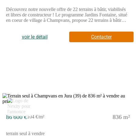
Découvrez notre nouvelle offre de 22 terrains à bâtir, viabilisés
et libres de constructeur ! Le programme Jardins Fontaine, situé
en coeur de village à Champvans, propose 22 terrains à bâtir
viabilisés et libres de constructeurs, offrant une grande liberté
pour concevoir la maison qui vous ressemble.Grâce à sa
localisation privilégiée, l'opération se trouve à seulement 5 km
voir le détail
Contacter
de Dole, soit environ 8 minutes en voiture, permettant de
concilier vie au calme et proximité urbaine.Pensé pour offrir une
qualité de vie durable, Jardins Fontaine s'inscrit dans un
environnement agréable, où les aménagements ont été conçus
pour préserver le caractère résidentiel du site et offrir un cadre
harmonieux à chaque projet de construction.Avec 22 terrains
disponibles, libres de tout constructeur, le programme Jardins
Fontaine constitue une opportunité idéale pour faire construire sa
maison dans un environnement calme, tout en restant à quelques
minutes seulement de Dole et de ses infrastructures.Pour toutes
informations complémentaires, prenez contact avec nous !
5
86 600 €
836 m²
104 €/m²
terrain seul à vendre