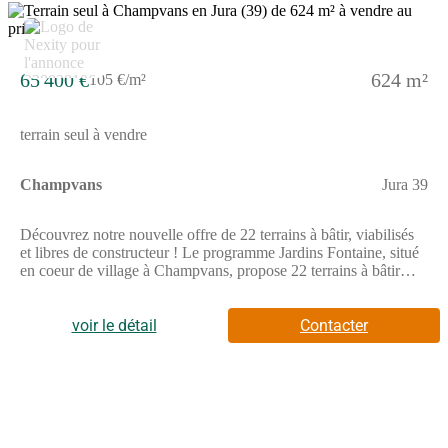
informations complémentaires, prenez contact avec nous !
5
65 400 €
624 m²
105 €/m²
terrain seul à vendre
Champvans
Jura 39
Découvrez notre nouvelle offre de 22 terrains à bâtir, viabilisés
et libres de constructeur ! Le programme Jardins Fontaine, situé
en coeur de village à Champvans, propose 22 terrains à bâtir
viabilisés et libres de constructeurs, offrant une grande liberté
pour concevoir la maison qui vous ressemble.Grâce à sa
localisation privilégiée, l'opération se trouve à seulement 5 km
voir le détail
Contacter
de Dole, soit environ 8 minutes en voiture, permettant de
concilier vie au calme et proximité urbaine.Pensé pour offrir une
qualité de vie durable, Jardins Fontaine s'inscrit dans un
environnement agréable, où les aménagements ont été conçus
pour préserver le caractère résidentiel du site et offrir un cadre
harmonieux à chaque projet de construction.Avec 22 terrains