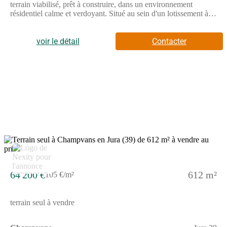
terrain viabilisé, prêt à construire, dans un environnement
résidentiel calme et verdoyant. Situé au sein d'un lotissement à
taille humaine de 12 lots, il ne reste désormais plus que ce terrain
disponible : une opportunité rare à ne pas manquer !Points forts
:Terrain viabilisé : eau, électricité et tout-à-l'égoutLibre choix du
voir le détail
Contacter
constructeurEnvironnement paisible, tout en restant proche des
commoditésPossibilité de réaliser une maison individuelle ou
jumelée Vous profiterez d'un emplacement recherché sur la
commune de Champvans, dynamique et appréciée, avec écoles,
commerces et accès rapide aux principaux axes routiers. Une
occasion idéale pour concrétiser votre projet de maison neuve
aux portes de Dole. Contactez-moi dès aujourd'hui pour obtenir
plus d'informations ou organiser une visite. Les honoraires sont à
la charge du vendeur.Les informations sur les risques auxquels
ce bien est exposé sont disponibles sur le site Géorisques : www.
georisques. gouv. fr.Contactez Sébastien BRONSAIN
5
Entrepreneur Individuel, Agent commercial OptimHome
(RSAC N(Numéro supprimé) Greffe de LONS LE SAUNIER)
(Numéro supprimé) (réf. 586221 )
64 200 €
612 m²
105 €/m²
terrain seul à vendre