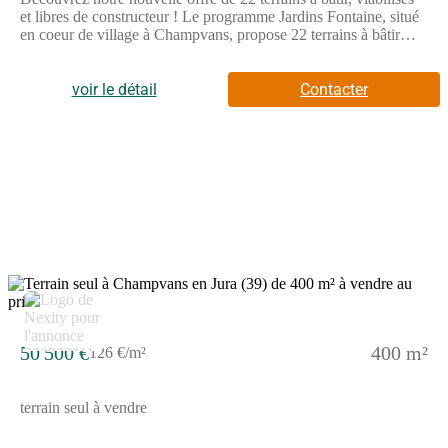
et libres de constructeur ! Le programme Jardins Fontaine, situé
en coeur de village à Champvans, propose 22 terrains à bâtir
viabilisés et libres de constructeurs, offrant une grande liberté
pour concevoir la maison qui vous ressemble.Grâce à sa
localisation privilégiée, l'opération se trouve à seulement 5 km
voir le détail
Contacter
de Dole, soit environ 8 minutes en voiture, permettant de
concilier vie au calme et proximité urbaine.Pensé pour offrir une
qualité de vie durable, Jardins Fontaine s'inscrit dans un
environnement agréable, où les aménagements ont été conçus
pour préserver le caractère résidentiel du site et offrir un cadre
harmonieux à chaque projet de construction.Avec 22 terrains
disponibles, libres de tout constructeur, le programme Jardins
Fontaine constitue une opportunité idéale pour faire construire sa
maison dans un environnement calme, tout en restant à quelques
minutes seulement de Dole et de ses infrastructures.Pour toutes
informations complémentaires, prenez contact avec nous !
5
50 500 €
400 m²
126 €/m²
terrain seul à vendre