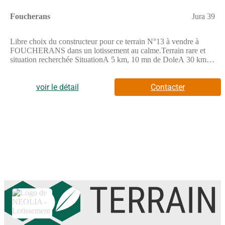
Foucherans
Jura 39
Libre choix du constructeur pour ce terrain N°13 à vendre à
FOUCHERANS dans un lotissement au calme.Terrain rare et
situation recherchée SituationA 5 km, 10 mn de DoleA 30 km,
35 mn de Saint-VitA 6 km, 10 mn de TavauxAccès autoroute
A36 à 10 km, 12 mnProximité du Centre hospitalier Général
Louis Pasteur 4 km, 7 mn ParticularitésTerrain plat et profitant
voir le détail
Contacter
d'une belle exposition toute la journéeTerrain prêt à bâtir
viabilisé et bornéEau potable, eaux usées, gaz, électricité et
télécomRécupération des eaux pluviales sur la
parcelle Equipements de qualitésVoirie et tous réseaux
aménagésHaute qualité des équipementsAménagements
pérennes (voirie, éclairage public, traitement des eaux
pluviales) Services de proximitéCommerces et servicesEcoles,
cantine, garderieTransport en communsMaison médicale ou
médecins et spécialistesNombreuses associations sportives et
culturels Ce bien est proposé en libre choix de constructeur. Les
informations sur les risques auxquels ce bien est exposé sont
disponibles sur le site GEORISQUESREF;1_5_468