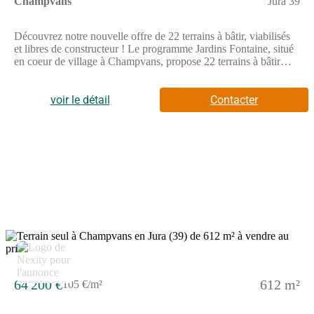
Champvans
Jura 39
Découvrez notre nouvelle offre de 22 terrains à bâtir, viabilisés
et libres de constructeur ! Le programme Jardins Fontaine, situé
en coeur de village à Champvans, propose 22 terrains à bâtir
viabilisés et libres de constructeurs, offrant une grande liberté
pour concevoir la maison qui vous ressemble.Grâce à sa
localisation privilégiée, l'opération se trouve à seulement 5 km
voir le détail
Contacter
de Dole, soit environ 8 minutes en voiture, permettant de
concilier vie au calme et proximité urbaine.Pensé pour offrir une
qualité de vie durable, Jardins Fontaine s'inscrit dans un
environnement agréable, où les aménagements ont été conçus
pour préserver le caractère résidentiel du site et offrir un cadre
harmonieux à chaque projet de construction.Avec 22 terrains
disponibles, libres de tout constructeur, le programme Jardins
Fontaine constitue une opportunité idéale pour faire construire sa
maison dans un environnement calme, tout en restant à quelques
minutes seulement de Dole et de ses infrastructures.Pour toutes
informations complémentaires, prenez contact avec nous !
5
64 200 €
612 m²
105 €/m²