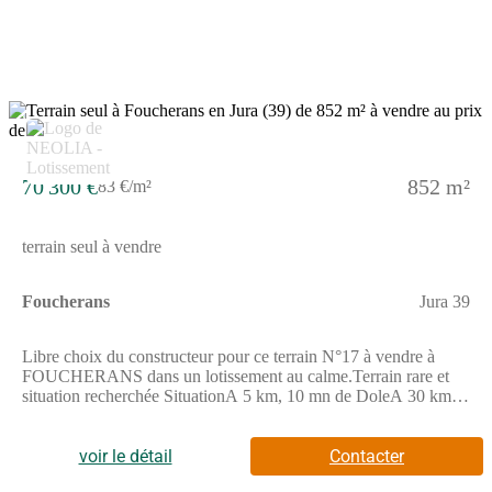
pérennes (voirie, éclairage public, traitement des eaux
pluviales) Services de proximitéCommerces et servicesEcoles,
cantine, garderieTransport en communsMaison médicale ou
médecins et spécialistesNombreuses associations sportives et
culturels Ce bien est proposé en libre choix de constructeur. Les
informations sur les risques auxquels ce bien est exposé sont
3
disponibles sur le site GEORISQUESREF;1_5_624
70 300 €
852 m²
83 €/m²
terrain seul à vendre
Foucherans
Jura 39
Libre choix du constructeur pour ce terrain N°17 à vendre à
FOUCHERANS dans un lotissement au calme.Terrain rare et
situation recherchée SituationA 5 km, 10 mn de DoleA 30 km,
35 mn de Saint-VitA 6 km, 10 mn de TavauxAccès autoroute
A36 à 10 km, 12 mnProximité du Centre hospitalier Général
Louis Pasteur 4 km, 7 mn ParticularitésTerrain plat et profitant
voir le détail
Contacter
d'une belle exposition toute la journéeTerrain prêt à bâtir