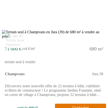
environnement agréable, où les aménagements ont été conçus
pour préserver le caractère résidentiel du site et offrir un cadre
harmonieux à chaque projet de construction.Avec 22 terrains
disponibles, libres de tout constructeur, le programme Jardins
Fontaine constitue une opportunité idéale pour faire construire sa
maison dans un environnement calme, tout en restant à quelques
minutes seulement de Dole et de ses infrastructures.Pour toutes
informations complémentaires, prenez contact avec nous !
5
71 000 €
680 m²
104 €/m²
terrain seul à vendre
Champvans
Jura 39
Découvrez notre nouvelle offre de 22 terrains à bâtir, viabilisés
et libres de constructeur ! Le programme Jardins Fontaine, situé
en coeur de village à Champvans, propose 22 terrains à bâtir
viabilisés et libres de constructeurs, offrant une grande liberté
pour concevoir la maison qui vous ressemble.Grâce à sa
localisation privilégiée, l'opération se trouve à seulement 5 km
voir le détail
Contacter