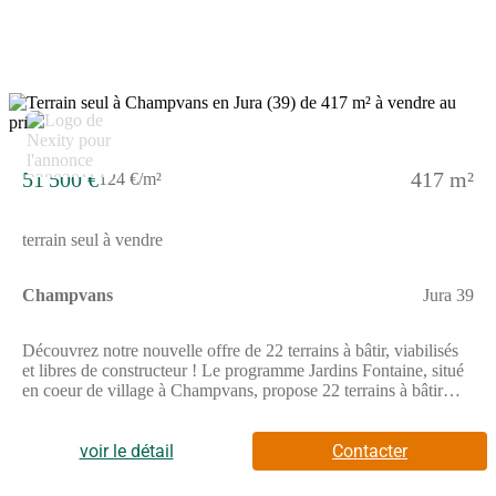
5
51 500 €
417 m²
124 €/m²
terrain seul à vendre
Champvans
Jura 39
Découvrez notre nouvelle offre de 22 terrains à bâtir, viabilisés
et libres de constructeur ! Le programme Jardins Fontaine, situé
en coeur de village à Champvans, propose 22 terrains à bâtir
viabilisés et libres de constructeurs, offrant une grande liberté
pour concevoir la maison qui vous ressemble.Grâce à sa
localisation privilégiée, l'opération se trouve à seulement 5 km
voir le détail
Contacter
de Dole, soit environ 8 minutes en voiture, permettant de
concilier vie au calme et proximité urbaine.Pensé pour offrir une