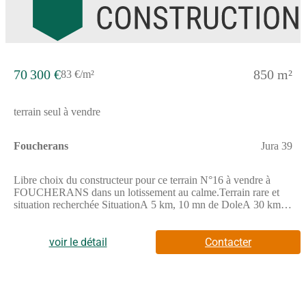
70 300 €
850 m²
83 €/m²
terrain seul à vendre
Foucherans
Jura 39
Libre choix du constructeur pour ce terrain N°16 à vendre à
FOUCHERANS dans un lotissement au calme.Terrain rare et
situation recherchée SituationA 5 km, 10 mn de DoleA 30 km,
35 mn de Saint-VitA 6 km, 10 mn de TavauxAccès autoroute
A36 à 10 km, 12 mnProximité du Centre hospitalier Général
Louis Pasteur 4 km, 7 mn ParticularitésTerrain plat et profitant
voir le détail
Contacter
d'une belle exposition toute la journéeTerrain prêt à bâtir
viabilisé et bornéEau potable, eaux usées, gaz, électricité et
télécomRécupération des eaux pluviales sur la
parcelle Equipements de qualitésVoirie et tous réseaux
aménagésHaute qualité des équipementsAménagements