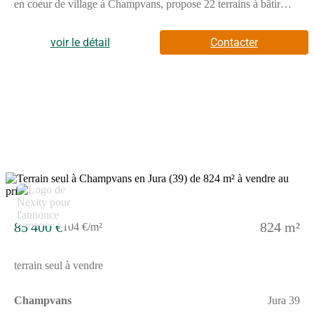
en coeur de village à Champvans, propose 22 terrains à bâtir
viabilisés et libres de constructeurs, offrant une grande liberté
pour concevoir la maison qui vous ressemble.Grâce à sa
localisation privilégiée, l'opération se trouve à seulement 5 km
voir le détail
Contacter
de Dole, soit environ 8 minutes en voiture, permettant de
concilier vie au calme et proximité urbaine.Pensé pour offrir une
qualité de vie durable, Jardins Fontaine s'inscrit dans un
environnement agréable, où les aménagements ont été conçus
pour préserver le caractère résidentiel du site et offrir un cadre
harmonieux à chaque projet de construction.Avec 22 terrains
disponibles, libres de tout constructeur, le programme Jardins
Fontaine constitue une opportunité idéale pour faire construire sa
maison dans un environnement calme, tout en restant à quelques
minutes seulement de Dole et de ses infrastructures.Pour toutes
informations complémentaires, prenez contact avec nous !
5
85 400 €
824 m²
104 €/m²
terrain seul à vendre
Champvans
Jura 39