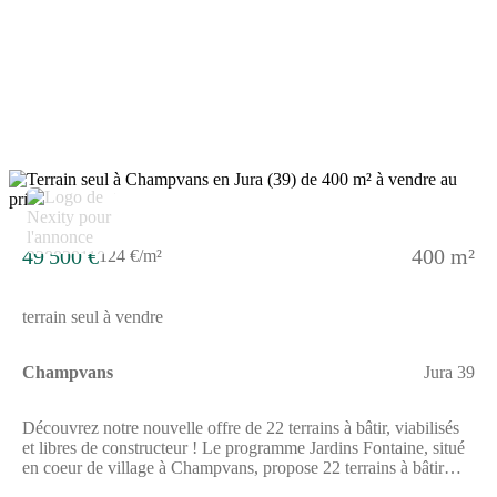
viabilisé et bornéEau potable, eaux usées, gaz, électricité et
télécomRécupération des eaux pluviales sur la
parcelle Equipements de qualitésVoirie et tous réseaux
aménagésHaute qualité des équipementsAménagements
pérennes (voirie, éclairage public, traitement des eaux
pluviales) Services de proximitéCommerces et servicesEcoles,
cantine, garderieTransport en communsMaison médicale ou
médecins et spécialistesNombreuses associations sportives et
culturels Ce bien est proposé en libre choix de constructeur. Les
informations sur les risques auxquels ce bien est exposé sont
5
disponibles sur le site GEORISQUESREF;1_5_625
49 500 €
400 m²
124 €/m²
terrain seul à vendre
Champvans
Jura 39
Découvrez notre nouvelle offre de 22 terrains à bâtir, viabilisés
et libres de constructeur ! Le programme Jardins Fontaine, situé
en coeur de village à Champvans, propose 22 terrains à bâtir
viabilisés et libres de constructeurs, offrant une grande liberté