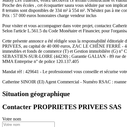
Mably Les Tuileries, venez découvrir ce terrain constructible et viabi
Proche des écoles , cet écoquartier saura vous séduire par son implica
8 terrains sont disponibles de 334 m² à 554 m². N'hésitez pas à me con
Prix : 57 000 euros honoraires charge vendeur inclus
Pour visiter et vous accompagner dans votre projet, contactez Cathe
Selon l'article L.561.5 du Code Monétaire et Financier, pour l'organisa
Cette présente annonce a été rédigée sous la responsabilité éditor
PRIVEES, au capital de 40 000 euros, ZAC LE CHÊNE FERRÉ - 
immeubles et fonds de commerce (T) et Gestion immobilière (G) n° C
SEBASTIEN-SUR-LOIRE (44230) ; Garantie GALIAN - 89 rue de la Boét
MMA Entreprise n° de police 120.137.405
Mandat réf : 429641 - Le professionnel vous conseille et sécurise votr
Catherine SINOIR (EI) Agent Commercial - Numéro RSAC : roanne 
Situation géographique
Contacter PROPRIETES PRIVEES SAS
Votre nom