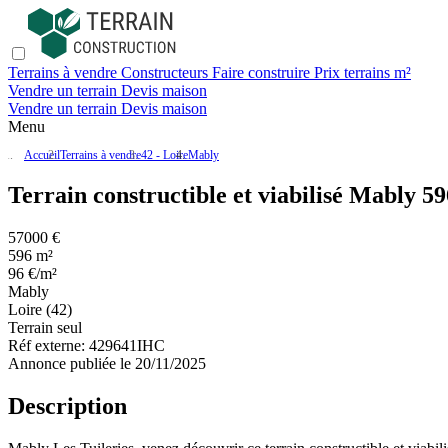
Terrains à vendre
Constructeurs
Faire construire
Prix terrains m²
Vendre un terrain
Devis maison
Vendre un terrain
Devis maison
Menu
Accueil
Terrains à vendre
42 - Loire
Mably
Terrain constructible et viabilisé Mably 
57000 €
596 m²
96 €/m²
Mably
Loire (42)
Terrain seul
Réf externe:
429641IHC
Annonce publiée le 20/11/2025
Description