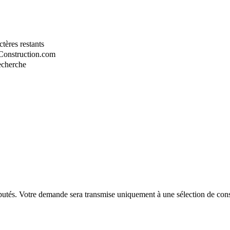
tères restants
-Construction.com
recherche
putés. Votre demande sera transmise uniquement à une sélection de const