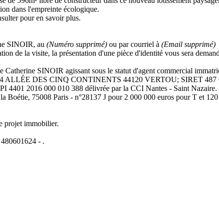
lisé de 596m² libre de constructeur dans ce nouveau lotissement paysager
tion dans l'empreinte écologique.
sulter pour en savoir plus.
rine SINOIR, au
(Numéro supprimé)
ou par courriel à
(Email supprimé)
tion de la visite, la présentation d'une pièce d'identité vous sera deman
iale de Catherine SINOIR agissant sous le statut d'agent commercial
44 ALLÉE DES CINQ CONTINENTS 44120 VERTOU; SIRET 487 624 777
PI 4401 2016 000 010 388 délivrée par la CCI Nantes - Saint Nazaire.
ie, 75008 Paris - n°28137 J pour 2 000 000 euros pour T et 120 000 
e projet immobilier.
480601624 - .