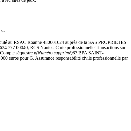
 avec aires de jeux.
dée.
 immatriculé au RSAC Roanne 480601624 auprès de la SAS PROPRIETES
 00040, RCS Nantes. Carte professionnelle Transactions sur
 Compte séquestre n
(Numéro supprimé)
67 BPA SAINT-
euros pour G. Assurance responsabilité civile professionnelle par