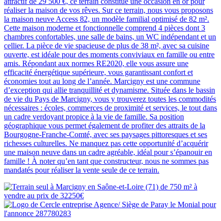
attractif de 29 500 €, ce terrain constitue une occasion en or pour
réaliser la maison de vos rêves. Sur ce terrain, nous vous proposons
la maison neuve Access 82, un modèle familial optimisé de 82 m².
Cette maison moderne et fonctionnelle comprend 4 pièces dont 3
chambres confortables, une salle de bains, un WC indépendant et un
cellier. La pièce de vie spacieuse de plus de 38 m², avec sa cuisine
ouverte, est idéale pour des moments conviviaux en famille ou entre
amis. Répondant aux normes RE2020, elle vous assure une
efficacité énergétique supérieure, vous garantissant confort et
économies tout au long de l’année. Marcigny est une commune
d’exception qui allie tranquillité et dynamisme. Située dans le bassin
de vie du Pays de Marcigny, vous y trouverez toutes les commodités
nécessaires : écoles, commerces de proximité et services, le tout dans
un cadre verdoyant propice à la vie de famille. Sa position
géographique vous permet également de profiter des attraits de la
Bourgogne-Franche-Comté, avec ses paysages pittoresques et ses
richesses culturelles. Ne manquez pas cette opportunité d’acquérir
une maison neuve dans un cadre agréable, idéal pour s’épanouir en
famille ! À noter qu’en tant que constructeur, nous ne sommes pas
mandatés pour réaliser la vente seule de ce terrain.