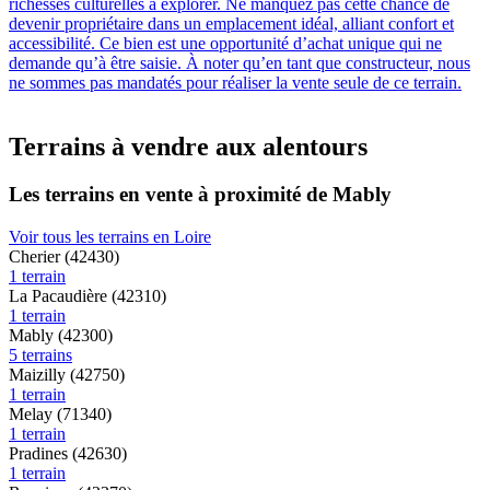
richesses culturelles à explorer. Ne manquez pas cette chance de
devenir propriétaire dans un emplacement idéal, alliant confort et
accessibilité. Ce bien est une opportunité d’achat unique qui ne
demande qu’à être saisie. À noter qu’en tant que constructeur, nous
ne sommes pas mandatés pour réaliser la vente seule de ce terrain.
Terrains à vendre aux alentours
Les terrains en vente à proximité de Mably
Voir tous les terrains en Loire
Cherier (42430)
1 terrain
La Pacaudière (42310)
1 terrain
Mably (42300)
5 terrains
Maizilly (42750)
1 terrain
Melay (71340)
1 terrain
Pradines (42630)
1 terrain