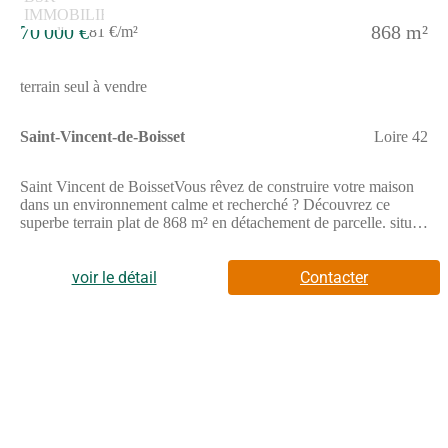
70 000 €
868 m²
81 €/m²
terrain seul à vendre
Saint-Vincent-de-Boisset
Loire 42
Saint Vincent de BoissetVous rêvez de construire votre maison
dans un environnement calme et recherché ? Découvrez ce
superbe terrain plat de 868 m² en détachement de parcelle. situé
sur la commune de Saint-Vincent-de-Boisset, dans un secteur
particulièrement prisé. Terrain libre de tout constructeur Parcelle
bornée (868 m²) Clos sur 3 côtés Déjà arboré en partie
voir le détail
Contacter
Environnement paisible et agréable À viabiliserUn cadre idéal
pour concrétiser votre projet de vie et profiter du calme de la
campagne tout en restant proche des commodités.Cette annonce
référence 338975 vous est présentée par votre agent commercial
BSK Immobilier OPHELIE GINEYS (EI) immatriculé au
RSAC de ROANNE (42300) sous le numéro
82357916400026.Prix du bien : 70 000,00 €Les honoraires
d'agence sont à la charge du vendeur.Non soumis au DPE.Les
informations sur les risques auxquels ce bien est exposé sont