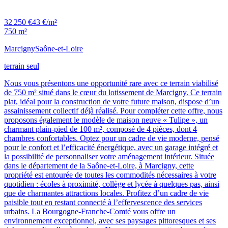
32 250 €
43 €/m²
750 m²
Marcigny
Saône-et-Loire
terrain seul
Nous vous présentons une opportunité rare avec ce terrain viabilisé
de 750 m² situé dans le cœur du lotissement de Marcigny. Ce terrain
plat, idéal pour la construction de votre future maison, dispose d’un
assainissement collectif déjà réalisé. Pour compléter cette offre, nous
proposons également le modèle de maison neuve « Tulipe », un
charmant plain-pied de 100 m², composé de 4 pièces, dont 4
chambres confortables. Optez pour un cadre de vie moderne, pensé
pour le confort et l’efficacité énergétique, avec un garage intégré et
la possibilité de personnaliser votre aménagement intérieur. Située
dans le département de la Saône-et-Loire, à Marcigny, cette
propriété est entourée de toutes les commodités nécessaires à votre
quotidien : écoles à proximité, collège et lycée à quelques pas, ainsi
que de charmantes attractions locales. Profitez d’un cadre de vie
paisible tout en restant connecté à l’effervescence des services
urbains. La Bourgogne-Franche-Comté vous offre un
environnement exceptionnel, avec ses paysages pittoresques et ses