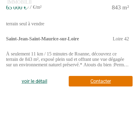
65 000 €
843 m²
77 €/m²
terrain seul à vendre
Saint-Jean-Saint-Maurice-sur-Loire
Loire 42
À seulement 11 km / 15 minutes de Roanne, découvrez ce
terrain de 843 m², exposé plein sud et offrant une vue dégagée
sur un environnement naturel préservé.* Atouts du bien :Permis
de construire accordé et purgé de tout recours (projet habitation
de 100 m² habitables + 50 m² de terrasse)Terrassement et
fondations déjà réalisés, gain de temps et d'argent pour la suite
voir le détail
Contacter
du chantierRéseaux en bordure (électricité, gaz, tout-à-l'égout).
L'eau est déjà présente sur la parcelle (reste viabilisation à
finaliser)Secteur résidentiel calme et recherchéA proximité
:École accessible en 5 minutes à piedCommerces de proximité :
restaurants, coiffeurÀ 3 km : supermarché, boulangerie, station-
serviceAccès autoroute en 25 minutes, permettant de rejoindre :*
Lyon en 1h15* Saint-Étienne en 1h00* Clermont-Ferrand en
1h10Un emplacement privilégié pour un projet déjà bien
engagé, idéal pour qui souhaite construire rapidement dans un