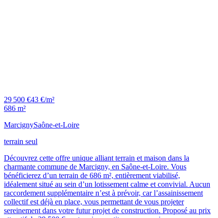
29 500 €
43 €/m²
686 m²
Marcigny
Saône-et-Loire
terrain seul
Découvrez cette offre unique alliant terrain et maison dans la
charmante commune de Marcigny, en Saône-et-Loire. Vous
bénéficierez d’un terrain de 686 m², entièrement viabilisé,
idéalement situé au sein d’un lotissement calme et convivial. Aucun
raccordement supplémentaire n’est à prévoir, car l’assainissement
collectif est déjà en place, vous permettant de vous projeter
sereinement dans votre futur projet de construction. Proposé au prix