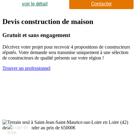
Commercial - Numéro RSAC : Roanne 485 232 482 - .
Mme Angelique GIRAUD (Agent commercial independant) -
voir le détail
Contacter
Reseau Immo-Diffusion Roanne - Pour plus d'informations,
contactez notre secrétariat au (Numéro supprimé) (Appel gratuit
ou prix d'une communication locale)
Devis construction de maison
Gratuit et sans engagement
Décrivez votre projet pour recevoir 4 propositions de constructeurs
réputés. Votre demande sera transmise uniquement à une sélection
de constructeurs de qualité présents sur votre région !
Trouver un professionnel
10