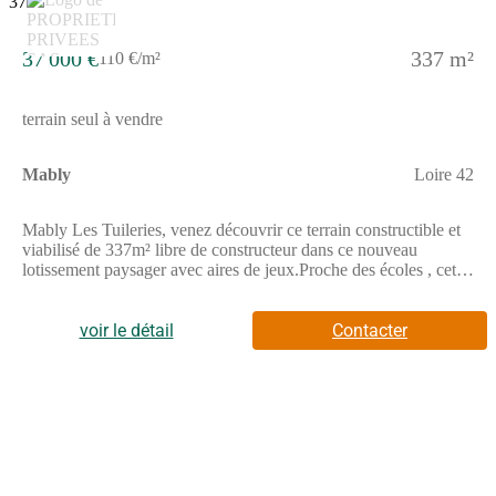
37 000 €
337 m²
110 €/m²
terrain seul à vendre
Mably
Loire 42
Mably Les Tuileries, venez découvrir ce terrain constructible et
viabilisé de 337m² libre de constructeur dans ce nouveau
lotissement paysager avec aires de jeux.Proche des écoles , cet
écoquartier saura vous séduire par son implication dans
l'empreinte écologique.8 terrains sont disponibles de 334 m² à
554 m². N'hésitez pas à me consulter pour en savoir plus.Prix :
voir le détail
Contacter
37 000 euros honoraires charge vendeur inclusPour visiter et
vous accompagner dans votre projet, contactez Catherine
SINOIR, au (Numéro supprimé) ou par courriel à (Email
supprimé)Selon l'article L.561.5 du Code Monétaire et
Financier, pour l'organisation de la visite, la présentation d'une
pièce d'identité vous sera demandée.Cette présente annonce a été
rédigée sous la responsabilité éditoriale de Catherine SINOIR
agissant sous le statut d'agent commercial immatriculé au RSAC