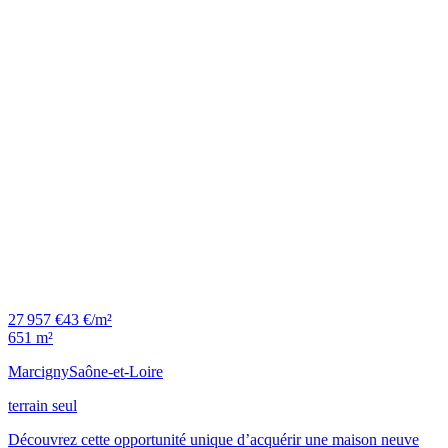
321767808 - .
27 957 €
43 €/m²
651 m²
Marcigny
Saône-et-Loire
terrain seul
Découvrez cette opportunité unique d’acquérir une maison neuve