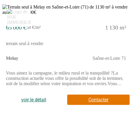
disponibles sur le site Géorisques : www.georisques.gouv.fr
6
65 000 €
1 130 m²
58 €/m²
terrain seul à vendre
Melay
Saône-et-Loire 71
Vous aimez la campagne, le milieu rural et la tranquillité ?La
construction actuelle vous offre la possibilité soit de la terminer,
soit de la modifier selon votre inspiration et vos envies.Vous
disposerez d'environ 130 m² de surface plancher à aménager
selon votre convenance ainsi qu'un garage.Si besoin, nous
sommes disposés à vous accompagner dans vos démarches
voir le détail
Contacter
administratives.- Terrain : 1 130 m²,- Viabilisé (eau, tel,
électricité, EU),- Piscinable,- Vue dégagée plein sud.* Travaux
actuellement réalisés :- Terrassement,- fondations,- élévations
des murs,- dalle béton armé isolée,- réseaux d'eau et EU
actifs.....Ne passez pas à côté de cette opportunité !Honoraires
d'agence inclus dans le prix.* Les atouts du bien :- Environ 130