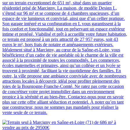
sur un terrain exceptionnel de 651 m², situé dans un quartier
résidentiel prisé de Marcigny. La maison, de modèle Design L,
s’étend sur 96 m² et se compose de 4 chambres spacieuses, d’un
espace de vie lumineux et convivial, ainsi que d’un cellier pratique.
Son garage intégré et sa configuration en L vous garantissent à la
fois confort et fonctionnalité, tout en préservant un espace extérieur
intime et protégé. Viabilisé et prêt à accueillir votre future habitation,
ce terrain est proposé à un prix attractif de 27 957 euros, soit 43
euros le m², hors frais de notaire et aménagements extérieurs.
Idéalement situé à Marcigny, au cœur de la Saône-et-Loire, vous
bénéficierez d’un cadre de vie agréable où le charme de la ville est
associé à la proximité de toutes les commodités. Les commerces,
écoles maternelles et primaires, ainsi qu’un collège et un lycée se
trouvent à proximité, facilitant la vie quotidienne des familles. En
outre, la ville propose une ambiance conviviale avec de nombreuses
attractions locales à découvrir, idéal pour profiter pleinement des
joies de la Bourgogne-Franche-Comté. Ne ratez pas cette occasion
de concrétiser votre projet immobilier dans un environnement
propice à la sérénité et au bien-être. Contactez-nous pour en savoir
plus sur cette offre alliant séduction et potentiel. À noter qu’en tant
que constructeur, nous ne sommes pas mandatés pour réaliser la
vente seule de ce terrain.