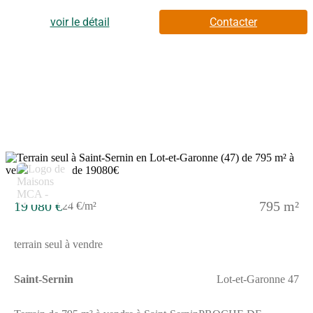
et des écoles. Une école primaire est implantée dans le quartier.
Il y a une épicerie à quelques minutes.Son prix de vente est de
voir le détail
Contacter
19 080 €.
19 080 €
795 m²
24 €/m²
terrain seul à vendre
Saint-Sernin
Lot-et-Garonne 47