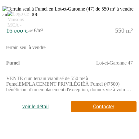
2
16 000 €
550 m²
29 €/m²
terrain seul à vendre
Fumel
Lot-et-Garonne 47
VENTE d'un terrain viabilisé de 550 m² à
FumelEMPLACEMENT PRIVILÉGIÉÀ Fumel (47500)
bénéficiant d'un emplacement d'exception, donnez vie à votre
projet de construction sur ce terrain de 550 m². Il donne sur un
espace vert et bénéficie d'une exposition sud-est. Dans un
quartier recherché, ce terrain est proche des écoles et des
voir le détail
Contacter
commerces. On trouve des établissements scolaires de tous
niveaux à moins de 10 minutes à pied, tout comme une crèche.
Niveau transports en commun, il y a deux gares (Monsempron-
Libos et Trentels Ladignac) à moins de 10 minutes en voiture.
On trouve un bassin de natation, un tennis, des commerces,