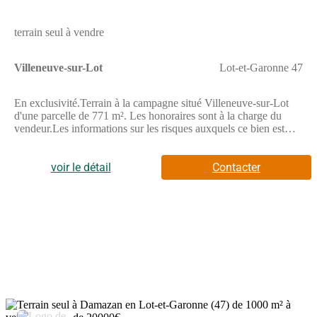
terrain seul à vendre
Villeneuve-sur-Lot
Lot-et-Garonne 47
En exclusivité.Terrain à la campagne situé Villeneuve-sur-Lot
d'une parcelle de 771 m². Les honoraires sont à la charge du
vendeur.Les informations sur les risques auxquels ce bien est
exposé sont disponibles sur le site Géorisques : www.
georisques. gouv. fr.Réseau Immobilier CAPIFRANCE - Votre
agent commercial (RSAC N(Numéro supprimé) - Greffe de
voir le détail
Contacter
AGEN) Iria GONCALVES OLIVEIRA OUARGLI
Entrepreneur Individuel (Numéro supprimé) - Réf.889206