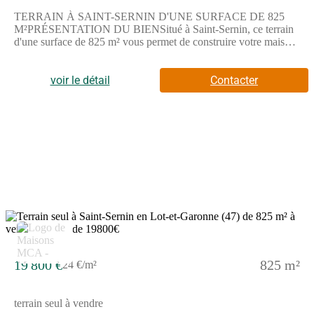
TERRAIN À SAINT-SERNIN D'UNE SURFACE DE 825
M²PRÉSENTATION DU BIENSitué à Saint-Sernin, ce terrain
d'une surface de 825 m² vous permet de construire votre maison
dans un secteur résidentiel.Ce terrain vous offre un bel espace
pour réaliser votre projet immobilier.La surface de ce terrain est
de 825 m², idéale pour construire la maison qui correspond à vos
voir le détail
Contacter
attentes.ENVIRONNEMENTSaint-Sernin est une commune
calme située à proximité de Bergerac, à 26 km. La commune
dispose d'une école primaire accessible rapidement à pied. Vous
trouverez également une épicerie à proximité. Les transports en
commun, les gares, les axes routiers, aéroports ou ports ne sont
pas renseignés.NOUS CONTACTERCe terrain est proposé à la
vente au prix de 19 800 euros, honoraires compris.Pour en
savoir plus et concrétiser votre projet, contactez Angelina
FONDECAVE de l'agence Maisons de la Côte Atlantique
Marmande . Elle se tient à votre disposition pour vous
accompagner.
19 800 €
825 m²
24 €/m²
terrain seul à vendre