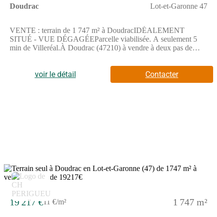
Doudrac
Lot-et-Garonne 47
VENTE : terrain de 1 747 m² à DoudracIDÉALEMENT
SITUÉ - VUE DÉGAGÉEParcelle viabilisée. A seulement 5
min de Villeréal.À Doudrac (47210) à vendre à deux pas de
Bergerac, découvrez ce terrain de 1 747 m². Ce terrain, avec vue
dégagée, est orienté au sud. Dans un secteur prisé, ce terrain
idéalement situé est proche des commerces et des écoles. Il y a
voir le détail
Contacter
plusieurs établissements scolaires (maternelle, élémentaire,
primaire et collège) à moins de 10 minutes en voiture. On trouve
des tennis, un bassin de natation, deux bibliothèques, des
commerces, deux boucheries-charcuteries, une poissonnerie,
deux supérettes et trois bureaux de poste à proximité du bien. 3
marchés animent les environs.Son prix de vente est de 19 217 €.
Prenez contact avec Julie THIELENS (tél : (Numéro supprimé))
pour toute information sur le terrain.
19 217 €
1 747 m²
11 €/m²