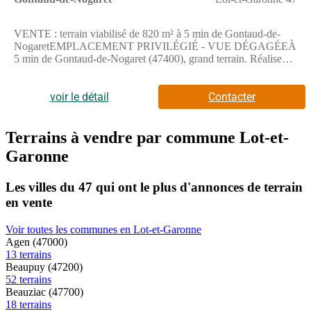
VENTE : terrain viabilisé de 820 m² à 5 min de Gontaud-de-
NogaretEMPLACEMENT PRIVILÉGIÉ - VUE DÉGAGÉEÀ
5 min de Gontaud-de-Nogaret (47400), grand terrain. Réalisez-y
votre projet immobilier. Ce terrain, avec une exposition ouest,
profite d'une vue dégagée. Il se trouve dans un secteur
recherché. Des écoles maternelles et élémentaires y sont
voir le détail
Contacter
implantées. Niveau transports, il y a la gare Tonneins à 10
minutes en voiture. On trouve un tennis, une bibliothèque,
quatre commerces, une boulangerie, une boucherie-charcuterie,
Terrains à vendre par commune Lot-et-
deux supérettes et un bureau de poste dans les environs.Ce
Garonne
terrain est à vendre pour la somme de 18 083 €. Prenez contact
avec Alexandra LAGARDERE ((Numéro supprimé)) pour tout
renseignement sur le terrain et étudier votre projet de
Les villes du 47 qui ont le plus d'annonces de terrain
construction. Maisons de la Côte Atlantique Marmande vous
en vente
accompagne dans toutes vos démarches et dans tous vos projets
immobiliers.
Voir toutes les communes en Lot-et-Garonne
Agen (47000)
13 terrains
Beaupuy (47200)
52 terrains
Beauziac (47700)
18 terrains