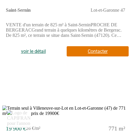
Saint-Sernin
Lot-et-Garonne 47
VENTE d'un terrain de 825 m² à Saint-SerninPROCHE DE
BERGERACGrand terrain à quelques kilomètres de Bergerac.
De 825 m², ce terrain se situe dans Saint-Sernin (47120). Ce
terrain est proche des écoles et des commerces. Une école
primaire est implantée dans le quartier. Il y a une épicerie à
quelques minutes du bien.Son prix de vente est de 19 800 €.
voir le détail
Contacter
2
19 900 €
771 m²
26 €/m²