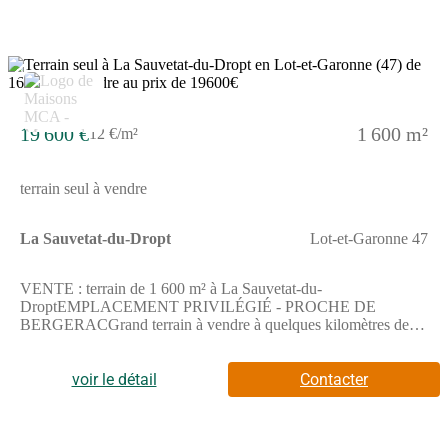
2
19 600 €
1 600 m²
12 €/m²
terrain seul à vendre
La Sauvetat-du-Dropt
Lot-et-Garonne 47
VENTE : terrain de 1 600 m² à La Sauvetat-du-
DroptEMPLACEMENT PRIVILÉGIÉ - PROCHE DE
BERGERACGrand terrain à vendre à quelques kilomètres de
Bergerac. De 1 600 m², ce terrain se situe bénéficiant d'un
emplacement d'exception dans La Sauvetat-du-Dropt (47800). Il
donne sur un espace vert et est orienté au sud-ouest. Dans un
voir le détail
Contacter
quartier attractif, ce terrain est proche des commerces et des
écoles. On trouve une école élémentaire dans le quartier et une
structure d'accueil pour la petite enfance. Il y a une bibliothèque,