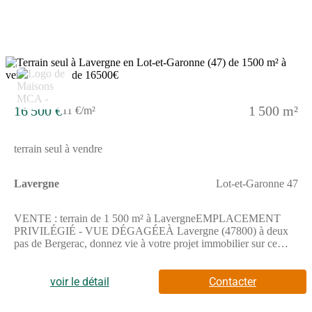
quatre boulangeries, deux supermarchés, deux boucheries-
charcuteries et un bureau de poste à proximité du terrain.Ce
terrain est à vendre pour la somme de 16 000 €. N'hésitez pas à
prendre contact avec Alexandra LAGARDERE (tél : (Numéro
supprimé)) pour toute information sur le terrain ou sur les
modalités de vente. Concrétisez vos projets immobiliers avec
2
Maisons de la Côte Atlantique Marmande.
16 500 €
1 500 m²
11 €/m²
terrain seul à vendre
Lavergne
Lot-et-Garonne 47
VENTE : terrain de 1 500 m² à LavergneEMPLACEMENT
PRIVILÉGIÉ - VUE DÉGAGÉEÀ Lavergne (47800) à deux
pas de Bergerac, donnez vie à votre projet immobilier sur ce
terrain de 1 500 m². Il profite d''une vue dégagée. Pour la petite
enfance, il y a une crèche à moins de 10 minutes à pied. On
trouve des bibliothèques, des tennis, trois bassins de natation,
voir le détail
Contacter
des commerces, des boulangeries, quatre supermarchés, une
supérette et des épiceries dans les environs. Enfin, le marché