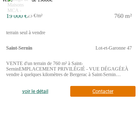
19 000 €
760 m²
25 €/m²
terrain seul à vendre
Saint-Sernin
Lot-et-Garonne 47
VENTE d'un terrain de 760 m² à Saint-
SerninEMPLACEMENT PRIVILÉGIÉ - VUE DÉGAGÉEÀ
vendre à quelques kilomètres de Bergerac à Saint-Sernin
(47120), grand terrain. Réalisez-y la maison de vos rêves. Ce
terrain, avec vue dégagée, est exposé au sud. Il est situé dans un
secteur recherché. Une école primaire y est implantée. On trouve
voir le détail
Contacter
un tennis et une épicerie à quelques minutes à peine.Ce terrain
est à vendre pour la somme de 19 000 €. Contactez notre agence
(LAGARDERE Alexandra : (Numéro supprimé)) pour obtenir
de plus amples informations sur ce terrain ou sur les démarches à
suivre. Maisons de la Côte Atlantique Marmande vous
accompagne à toutes les étapes de votre projet et dans tous vos
projets immobiliers.