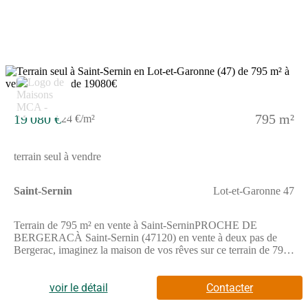
aux axes principauxUne belle opportunité à saisir pour
construire la maison de vos rêves dans un cadre privilégié.Pour
plus d'informations ou organiser une visite, n'hésitez pas à nous
contacter au (Numéro supprimé).
19 080 €
795 m²
24 €/m²
terrain seul à vendre
Saint-Sernin
Lot-et-Garonne 47
Terrain de 795 m² en vente à Saint-SerninPROCHE DE
BERGERACÀ Saint-Sernin (47120) en vente à deux pas de
Bergerac, imaginez la maison de vos rêves sur ce terrain de 795
m². Le terrain est proche des écoles et des commerces. Il y a une
école primaire dans le quartier. On trouve une épicerie à
proximité.Il est à vendre pour la somme de 19 080 €.
voir le détail
Contacter