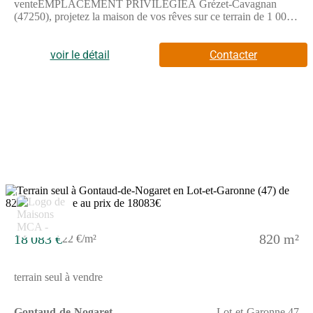
venteEMPLACEMENT PRIVILÉGIÉÀ Grézet-Cavagnan
(47250), projetez la maison de vos rêves sur ce terrain de 1 000
m². Il donne sur un espace vert. Il se situe dans un secteur
attractif. On y trouve une école élémentaire. L'autoroute A62 est
accessible à 6 km.Ce terrain est à vendre pour la somme de 18
voir le détail
Contacter
000 €. Prenez contact avec Alexandra LAGARDERE
((Numéro supprimé)) pour obtenir de plus amples
renseignements sur le terrain, sur les démarches à suivre ou sur
les modalités de vente. Concrétisez vos projets immobiliers avec
Maisons de la Côte Atlantique Marmande.
3
18 083 €
820 m²
22 €/m²
terrain seul à vendre
Gontaud-de-Nogaret
Lot-et-Garonne 47