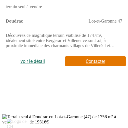
terrain seul à vendre
Doudrac
Lot-et-Garonne 47
Découvrez ce magnifique terrain viabilisé de 1747m²,
idéalement situé entre Bergerac et Villeneuve-sur-Lot, à
proximité immédiate des charmants villages de Villeréal et
Issigeac.Offrez-vous la sérénité de la campagne tout en restant
proche des commodités. Ce terrain spacieux constitue
l’emplacement parfait pour concrétiser votre projet de maison
voir le détail
Contacter
individuelle dans un environnement calme et privilégié.Vous
pouvez me contacter dès maintenant au (Numéro
supprimé)Melvin Martinoty - Construction Horizontale