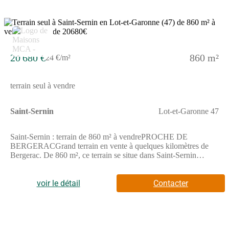
les démarches à suivre. Maisons de la Côte Atlantique
Marmande vous accompagne à toutes les étapes de votre projet
et dans tous vos projets immobiliers.
20 680 €
860 m²
24 €/m²
terrain seul à vendre
Saint-Sernin
Lot-et-Garonne 47
Saint-Sernin : terrain de 860 m² à vendrePROCHE DE
BERGERACGrand terrain en vente à quelques kilomètres de
Bergerac. De 860 m², ce terrain se situe dans Saint-Sernin
(47120). Il donne sur un espace vert. Ce terrain est proche des
commerces et des écoles. Il y a une école primaire dans le
quartier. On trouve une épicerie à quelques minutes de la
voir le détail
Contacter
propriété.Son prix de vente est de 20 680 €.