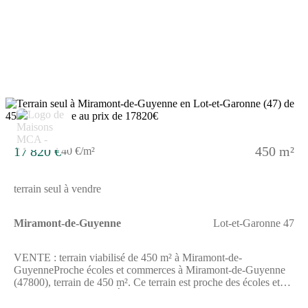
Place Gambetta anime le quartier chaque jeudi matin.Il est
proposé à l''achat pour 16 500 €. Prenez contact avec Alexandra
LAGARDERE (tél : (Numéro supprimé)) pour toute
information sur ce terrain. Maisons de la Côte Atlantique
Marmande est là pour vous accompagner à toutes les étapes de
l''achat.
17 820 €
450 m²
40 €/m²
terrain seul à vendre
Miramont-de-Guyenne
Lot-et-Garonne 47
VENTE : terrain viabilisé de 450 m² à Miramont-de-
GuyenneProche écoles et commerces à Miramont-de-Guyenne
(47800), terrain de 450 m². Ce terrain est proche des écoles et
des commerces. Il y a l'École Primaire Denise Baratz et le
Collège Didier Lamoulie à moins de 10 minutes à pied. On