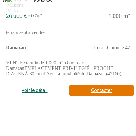
20 000 €
1 000 m²
20 €/m²
terrain seul à vendre
Damazan
Lot-et-Garonne 47
VENTE : terrain de 1 000 m² à 8 min de
DamazanEMPLACEMENT PRIVILÉGIÉ - PROCHE
D'AGENÀ 30 km d'Agen à proximité de Damazan (47160),
grand terrain. Réalisez-y votre résidence principale ou
secondaire. Il se situe dans un quartier attractif. Des écoles
maternelles et élémentaires y sont implantées et une structure
voir le détail
Contacter
d'accueil pour les tout-petits. Niveau transports, il y a la gare
Aiguillon à moins de 10 minutes en voiture. L'autoroute A62 est
accessible à 1 km. On trouve une bibliothèque, un tennis, quatre
commerces, une boucherie-charcuterie, une épicerie, un bureau
de poste et deux supérettes dans les environs.Il est à vendre pour
la somme de 20 000 €. Contactez Alexandra LAGARDERE
((Numéro supprimé)) pour obtenir de plus amples
renseignements sur ce terrain, sur les modalités de vente ou sur