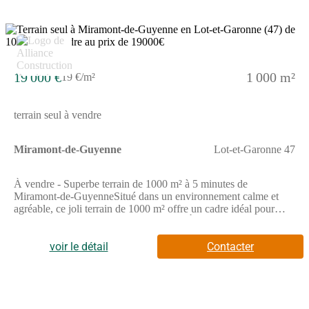
19 000 €
1 000 m²
19 €/m²
terrain seul à vendre
Miramont-de-Guyenne
Lot-et-Garonne 47
À vendre - Superbe terrain de 1000 m² à 5 minutes de
Miramont-de-GuyenneSitué dans un environnement calme et
agréable, ce joli terrain de 1000 m² offre un cadre idéal pour
concrétiser votre projet de construction. À seulement 5 minutes
de Miramont-de-Guyenne, vous bénéficiez de la proximité des
commerces, écoles et services tout en profitant d'un cadre
voir le détail
Contacter
paisible à la campagne.Le terrain est bien exposé, facilement
accessible et offre de belles possibilités d'aménagement. Idéal
pour une maison familiale ou un projet de résidence
secondaire.Points forts :Surface : 1000 m²Environnement calme
et verdoyantProximité immédiate des commoditésAccès rapide