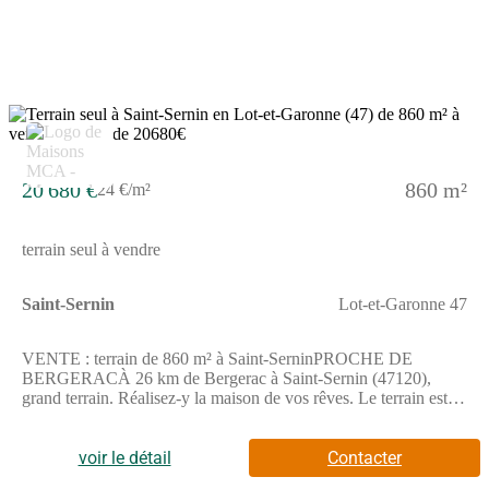
20 680 €
860 m²
24 €/m²
terrain seul à vendre
Saint-Sernin
Lot-et-Garonne 47
VENTE : terrain de 860 m² à Saint-SerninPROCHE DE
BERGERACÀ 26 km de Bergerac à Saint-Sernin (47120),
grand terrain. Réalisez-y la maison de vos rêves. Le terrain est
proche des écoles et des commerces. On trouve une école
primaire dans le quartier. Il y a une épicerie à proximité du
terrain.Son prix de vente est de 20 680 €.
voir le détail
Contacter