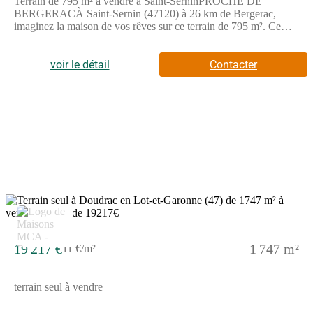
Terrain de 795 m² à vendre à Saint-SerninPROCHE DE
BERGERACÀ Saint-Sernin (47120) à 26 km de Bergerac,
imaginez la maison de vos rêves sur ce terrain de 795 m². Ce
terrain est proche des commerces et des écoles. Il y a une école
primaire dans le quartier. On trouve une épicerie à quelques
minutes de la propriété.Il est à vendre pour la somme de 19 080
voir le détail
Contacter
€.
4
19 217 €
1 747 m²
11 €/m²
terrain seul à vendre