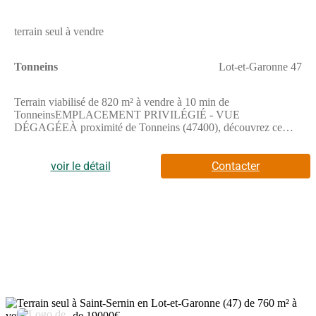
terrain seul à vendre
Tonneins
Lot-et-Garonne 47
Terrain viabilisé de 820 m² à vendre à 10 min de
TonneinsEMPLACEMENT PRIVILÉGIÉ - VUE
DÉGAGÉEÀ proximité de Tonneins (47400), découvrez ce
terrain de 820 m². Ce terrain, orienté ouest, profite d'une vue
dégagée. Il se situe dans un secteur recherché. Plusieurs
établissements scolaires (maternelle, élémentaire et collège) se
voir le détail
Contacter
trouvent à 10 minutes . Côté transports en commun, il y a la gare
Tonneins juste à côté. On trouve un bassin de natation, des
commerces, des boulangeries, un supermarché, une supérette et
une épicerie à proximité. Le marché Centre-Ville anime les
environs.Ce terrain est proposé à l'achat pour 18 100 €.
Contactez Alexandra LAGARDERE ((Numéro supprimé)) pour
plus de renseignements sur le terrain, sur les démarches à suivre
ou sur les modalités de vente. Maisons de la Côte Atlantique
Marmande vous accompagne à toutes les étapes de l'achat et
dans tous vos projets immobiliers.