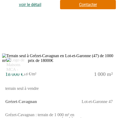
trouve un bassin de natation, des commerces, une boucherie-
voir le détail
Contacter
charcuterie, une poissonnerie et un bureau de poste à quelques
minutes.Son prix de vente est de 17 820 €. Contactez notre
agence (Alexandra LAGARDERE : (Numéro supprimé)) pour
tout renseignement sur le terrain, sur les démarches à suivre ou
sur les modalités de vente. Maisons de la Côte Atlantique
Marmande vous accompagne dans tous vos projets immobiliers
et dans toutes vos démarches.
18 000 €
1 000 m²
18 €/m²
terrain seul à vendre
Grézet-Cavagnan
Lot-et-Garonne 47
Grézet-Cavagnan : terrain de 1 000 m² en