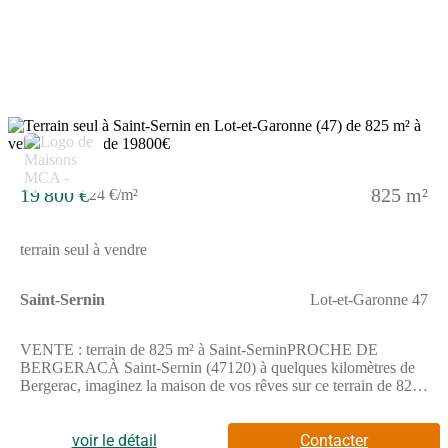
une boulangerie et une supérette à proximité.Il est proposé à
l'achat pour 19 600 €. Prenez contact avec notre agence
(Alexandra LAGARDERE : (Numéro supprimé)) pour toute
question sur ce terrain. Maisons de la Côte Atlantique
Marmande est là pour vous accompagner dans toutes vos
démarches.
19 800 €
825 m²
24 €/m²
terrain seul à vendre
Saint-Sernin
Lot-et-Garonne 47
VENTE : terrain de 825 m² à Saint-SerninPROCHE DE
BERGERACÀ Saint-Sernin (47120) à quelques kilomètres de
Bergerac, imaginez la maison de vos rêves sur ce terrain de 825
m². Ce terrain est proche des commerces et des écoles. On
trouve une école primaire dans le quartier. Il y a une épicerie à
proximité.Son prix de vente est de 19 800 €.
voir le détail
Contacter