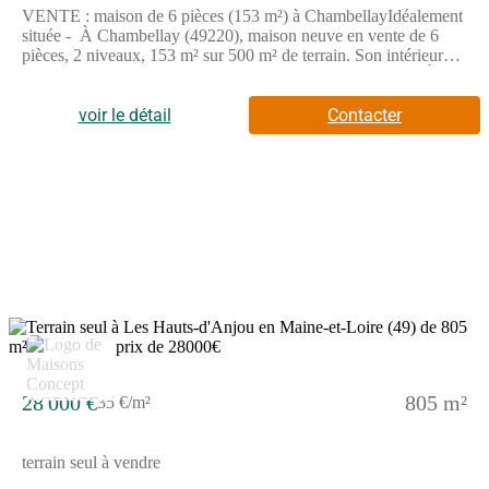
VENTE : maison de 6 pièces (153 m²) à ChambellayIdéalement
située - À Chambellay (49220), maison neuve en vente de 6
pièces, 2 niveaux, 153 m² sur 500 m² de terrain. Son intérieur
inclut quatre chambres, une cuisine et deux salles de bains.À
proximité : École Primaire Publique Roc En Val, bibliothèque.
Angers à 25 km.Le prix de vente de cette maison de 6 pièces est
voir le détail
Contacter
de 452 900 €.Contactez Carole PORCHER (tél : (Numéro
supprimé)) pour tout renseignement sur la maison ou sur les
modalités de vente. Maisons Bernard Jambert Angers vous
accompagne dans toutes vos démarches et dans tous vos projets
immobiliers.
28 000 €
805 m²
35 €/m²
terrain seul à vendre