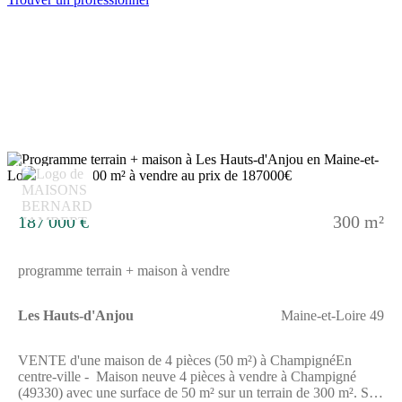
construction avec nous. Les informations sur les risques
auxquels ce bien est exposé sont disponibles sur le site
Géorisques (www.georisques.gouv.fr). Prix maison : 117 480 €.
12
187 000 €
300 m²
programme terrain + maison à vendre
Les Hauts-d'Anjou
Maine-et-Loire 49
VENTE d'une maison de 4 pièces (50 m²) à ChampignéEn
centre-ville - Maison neuve 4 pièces à vendre à Champigné
(49330) avec une surface de 50 m² sur un terrain de 300 m². Son