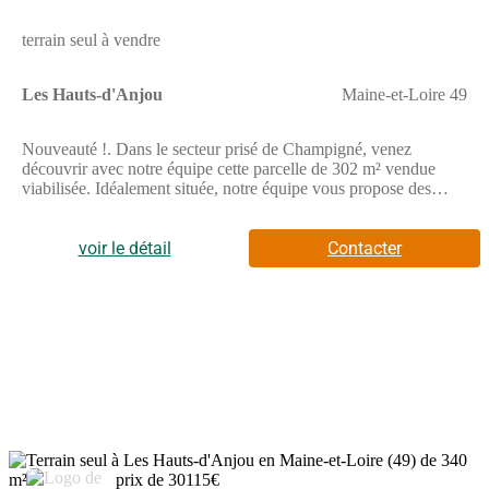
réaliser la vente de ce terrain.
terrain seul à vendre
Les Hauts-d'Anjou
Maine-et-Loire 49
Nouveauté !. Dans le secteur prisé de Champigné, venez
découvrir avec notre équipe cette parcelle de 302 m² vendue
viabilisée. Idéalement située, notre équipe vous propose des
projets de constructions adaptable selon vos besoin. Cette
parcelle, adaptée aux petits plain pieds ou maison à étage, saura
vous séduire sans aucun doute. Prêt à construire. Tarif attractif,
voir le détail
Contacter
une visite s'impose rapidement ! . // Réf. : T191444. Prix terrain :
28 690 €, hors frais d'agence et de notaire à la charge de
l'acquéreur. Ce terrain vous est proposé, par nos partenaires
fonciers, dans le cadre d'un projet de construction avec nous.
Les informations sur les risques auxquels ce bien est exposé sont
disponibles sur le site Géorisques (www.georisques.gouv.fr).