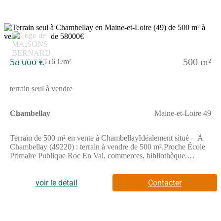
58 000 €
500 m²
116 €/m²
terrain seul à vendre
Chambellay
Maine-et-Loire 49
Terrain de 500 m² en vente à ChambellayIdéalement situé - À
Chambellay (49220) : terrain à vendre de 500 m².Proche École
Primaire Publique Roc En Val, commerces, bibliothèque.
Angers à 25 km.Il est à vendre pour la somme de 58 000 €.
Contactez notre agence pour obtenir de plus amples informations
sur le terrain. Maisons Bernard Jambert Angers vous
voir le détail
Contacter
accompagne dans toutes vos démarches et dans tous vos projets
immobiliers.