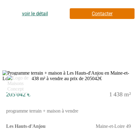
intérieur comporte deux chambres, une cuisine et une salle de
bains.À dix minutes : gares (Étriché-Châteauneuf et Tiercé),
établissements scolaires, crèche, bibliothèque, tennis, commerces
voir le détail
Contacter
et bureau de poste. Autoroutes A11, A87N et A87 à 20 km.
Angers à 21 km, Écuillé à 0 m, Juvardeil à 0 m, Cherré à 0 m,
Querré à 0 m, Sceaux-d'Anjou à 0 m, Marigné à 0 m et Cheffes
à 0 m.Cette maison de 4 pièces est à vendre pour la somme de
187 000 €.Prenez contact avec notre agence (Carole PORCHER
: (Numéro supprimé)) pour tout renseignement sur la maison, sur
les modalités de vente ou sur les démarches à suivre.
7
205 042 €
1 438 m²
programme terrain + maison à vendre
Les Hauts-d'Anjou
Maine-et-Loire 49