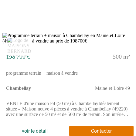
12
198 700 €
500 m²
programme terrain + maison à vendre
Chambellay
Maine-et-Loire 49
VENTE d'une maison F4 (50 m²) à ChambellayIdéalement
située - Maison neuve 4 pièces à vendre à Chambellay (49220)
avec une surface de 50 m² et de 500 m² de terrain. Son intérieur
compte deux chambres, une cuisine et une salle de bains.À
proximité : École Primaire Publique Roc En Val, bibliothèque.
Angers à 25 km.Cette maison de 4 pièces est proposée à l'achat
voir le détail
Contacter