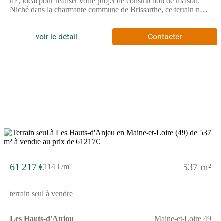
m², idéal pour réaliser votre projet de construction de maison.
Niché dans la charmante commune de Brissarthe, ce terrain non-
viabilisé vous offre un cadre exceptionnel, alliant tranquillité et
nature. Profitez d’une vue imprenable, sans vis-à-vis, dans un
environnement arboré, parfait pour les amoureux du calme et de
voir le détail
Contacter
la sérénité. Située dans le département de Maine-et-Loire, la ville
de Brissarthe vous séduira par son ambiance paisible et ses
commodités à proximité. Vous apprécierez la proximité des
commerces et des écoles, facilitant ainsi votre quotidien. La
commune, en harmonie avec la nature, offre de nombreuses
possibilités de randonnées et d’activités en plein air pour les
familles et les passionnés de nature. Ce terrain représente une
opportunité rare de construire votre havre de paix dans un cadre
champêtre et attrayant. Ce terrain offre un potentiel de
construction inégalé. Ne manquez pas cette chance unique
d’investir dans un espace qui vous ressemble. À noter qu’en tant
que constructeur, nous ne sommes pas mandatés pour réaliser la
vente de ce terrain.
61 217 €
537 m²
114 €/m²
terrain seul à vendre
Les Hauts-d'Anjou
Maine-et-Loire 49