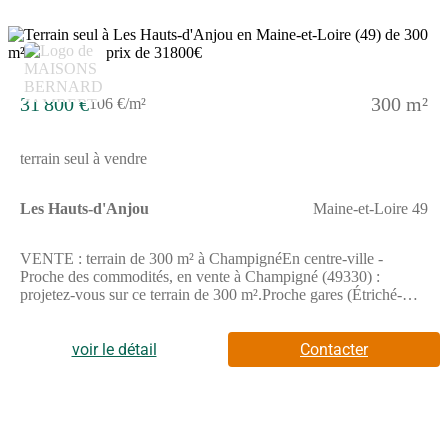
31 800 €
300 m²
106 €/m²
terrain seul à vendre
Les Hauts-d'Anjou
Maine-et-Loire 49
VENTE : terrain de 300 m² à ChampignéEn centre-ville -
Proche des commodités, en vente à Champigné (49330) :
projetez-vous sur ce terrain de 300 m².Proche gares (Étriché-
Châteauneuf et Tiercé), établissements scolaires, crèche,
bibliothèque, tennis, commerces et bureau de poste. Autoroutes
A11, A87N et A87 accessibles à 20 km. Angers à 21 km,
voir le détail
Contacter
Écuillé à 0 m, Juvardeil à 0 m, Cherré à 0 m, Querré à 0 m,
Sceaux-d'Anjou à 0 m, Marigné à 0 m et Cheffes à 0 m.Il est
proposé à l'achat pour 31 800 €. Contactez notre agence pour
toute information sur le terrain, sur les démarches à suivre ou sur
les modalités de vente. Maisons Bernard Jambert Angers est là