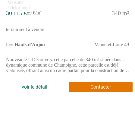
30 115 €
340 m²
89 €/m²
terrain seul à vendre
Les Hauts-d'Anjou
Maine-et-Loire 49
Nouveauté !. Découvrez cette parcelle de 340 m² située dans la
dynamique commune de Champigné, cette parcelle est déjà
viabilisée, offrant ainsi un cadre parfait pour la construction de
votre futur foyer. . De plus, profitez de la proximité des
commerces et des services de la ville pour faciliter votre
quotidien. . // Réf. : T191687. Prix terrain : 30 115 €, hors frais
voir le détail
Contacter
d'agence et de notaire à la charge de l'acquéreur. Ce terrain vous
est proposé, par nos partenaires fonciers, dans le cadre d'un
projet de construction avec nous. Les informations sur les
risques auxquels ce bien est exposé sont disponibles sur le site
Géorisques (www.georisques.gouv.fr).