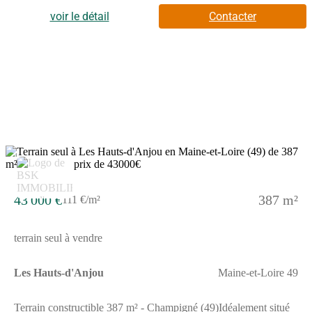
T230904. Prix terrain : 40 013 €, hors frais d'agence et de
notaire à la charge de l'acquéreur. Ce terrain vous est proposé,
voir le détail
Contacter
par nos partenaires fonciers, dans le cadre d'un projet de
construction avec nous. Les informations sur les risques
auxquels ce bien est exposé sont disponibles sur le site
Géorisques (www.georisques.gouv.fr).
2
43 000 €
387 m²
111 €/m²
terrain seul à vendre
Les Hauts-d'Anjou
Maine-et-Loire 49
Terrain constructible 387 m² - Champigné (49)Idéalement situé