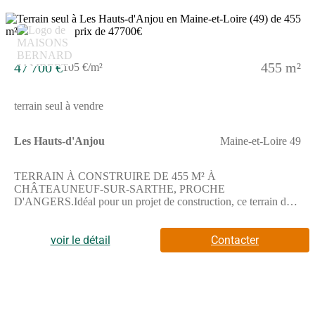
47 700 €
455 m²
105 €/m²
terrain seul à vendre
Les Hauts-d'Anjou
Maine-et-Loire 49
TERRAIN À CONSTRUIRE DE 455 M² À
CHÂTEAUNEUF-SUR-SARTHE, PROCHE
D'ANGERS.Idéal pour un projet de construction, ce terrain de
455 m² situé à Châteauneuf-sur-Sarthe offre la possibilité de
bâtir une maison sur mesure avec un espace extérieur à
aménager selon vos envies.Ce terrain permet d'imaginer une
voir le détail
Contacter
future habitation personnalisée dans un cadre calme, propice aux
projets à votre image.Avec une surface de 455 m², il offre un
cadre à structurer librement pour concrétiser votre projet.La
parcelle bénéficie d'un environnement desservi par des gares à
proximité comme Étriché - Châteauneuf à environ 3 km, Tiercé