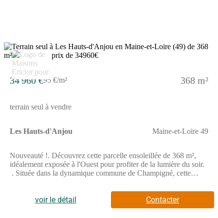
pour vous accompagner dans tous vos projets immobiliers.
34 960 €
368 m²
95 €/m²
terrain seul à vendre
Les Hauts-d'Anjou
Maine-et-Loire 49
Nouveauté !. Découvrez cette parcelle ensoleillée de 368 m²,
idéalement exposée à l'Ouest pour profiter de la lumière du soir.
. Située dans la dynamique commune de Champigné, cette
parcelle est déjà viabilisée, offrant ainsi un cadre parfait pour la
construction de votre futur foyer. . De plus, profitez de la
proximité des commerces et des services de la ville pour faciliter
voir le détail
Contacter
votre quotidien. . // Réf. : T191565. Prix terrain : 34 960 €, hors
frais d'agence et de notaire à la charge de l'acquéreur. Ce terrain