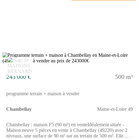
pour 198 700 €.N'hésitez pas à prendre contact avec Carole
PORCHER ((Numéro supprimé)) pour obtenir de plus amples
renseignements sur la maison. Maisons Bernard Jambert Angers
vous accompagne dans tous vos projets immobiliers et à toutes
les étapes de votre projet.
5
243 000 €
500 m²
programme terrain + maison à vendre
Chambellay
Maine-et-Loire 49
Chambellay : maison F5 (90 m²) en venteIdéalement située -
Maison neuve 5 pièces en vente à Chambellay (49220) avec 2
niveaux, une surface de 90 m² sur un terrain de 500 m². Elle