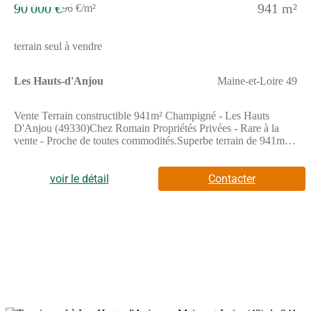
90 000 €
941 m²
96 €/m²
terrain seul à vendre
Les Hauts-d'Anjou
Maine-et-Loire 49
Vente Terrain constructible 941m² Champigné - Les Hauts
D'Anjou (49330)Chez Romain Propriétés Privées - Rare à la
vente - Proche de toutes commodités.Superbe terrain de 941m2,
idéalement situé et sans vis-à-vis, hors lotissement, clôturé de
murs et de haies.Ce dernier offre une belle opportunité pour
votre projet de construction.Libre de tout constructeur.Ce terrain
voir le détail
Contacter
est viabilisé et relié au tout-à-l'égout.Opportunité idéale pour un
projet de construction individuelle ou un investissement
immobilier.Je vous propose ce terrain constructible au prix de 90
000.00 euros HAI dont 5,88% d'honoraires à charge acquéreur
soit 85 000.00 euros net vendeur.Pour visiter et vous
accompagner dans votre projet, contactez MARIE Romain, au
(Numéro supprimé) ou par courriel à (Email supprimé).Selon
l'article L.561.5 du Code Monétaire et Financier, pour
l'organisation de la visite, la présentation d'une pièce d'identité
vous sera demandée.Cette présente annonce a été rédigée sous la