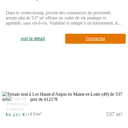
Dans le centre-bourg, proche des commerces de proximité,
terrain plat de 537 m² offrant un cadre de vie pratique et
agréable, sans vis-à-vis. Viabilisé et intégré à un lotissement, il
permet un projet de construction serein dans un environnement
convivial. // Réf. : T231071. Prix terrain : 61 217 €, hors frais
d'agence et de notaire à la charge de l'acquéreur. Ce terrain vous
voir le détail
Contacter
est proposé, par nos partenaires fonciers, dans le cadre d'un
projet de construction avec nous. Les informations sur les
risques auxquels ce bien est exposé sont disponibles sur le site
Géorisques (www.georisques.gouv.fr).
61 217 €
537 m²
114 €/m²