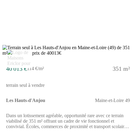
vous est proposé, par nos partenaires fonciers, dans le cadre d'un
projet de construction avec nous. Les informations sur les
risques auxquels ce bien est exposé sont disponibles sur le site
Géorisques (www.georisques.gouv.fr).
40 013 €
351 m²
114 €/m²
terrain seul à vendre
Les Hauts-d'Anjou
Maine-et-Loire 49
Dans un lotissement agréable, opportunité rare avec ce terrain
viabilisé de 351 m² offrant un cadre de vie fonctionnel et
convivial. Écoles, commerces de proximité et transport scolaire à
quelques pas, pour un quotidien pratique et harmonieux. // Réf. :