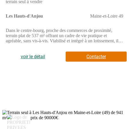
terrain seul à vendre
Les Hauts-d'Anjou
Maine-et-Loire 49
Dans le centre-bourg, proche des commerces de proximité,
terrain plat de 537 m² offrant un cadre de vie pratique et
agréable, sans vis-à-vis. Viabilisé et intégré à un lotissement, il
permet un projet de construction serein dans un environnement
convivial. // Réf. : T231071. Prix terrain : 61 217 €, hors frais
d'agence et de notaire à la charge de l'acquéreur. Ce terrain vous
voir le détail
Contacter
est proposé, par nos partenaires fonciers, dans le cadre d'un
projet de construction avec nous. Les informations sur les
risques auxquels ce bien est exposé sont disponibles sur le site
Géorisques (www.georisques.gouv.fr).
4