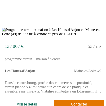
conforme à la RE2025, cette maison dispose d'une PAC avec
plancher chauffant et volets roulants électriques. A noter : le prix
indiqué exclut les revêtements de sol des chambres, la cuisine
aménagée, la peinture, la décoration, les raccordements, les frais
de notaire, l’adaptation au sol et l'assurance dommages ouvrage.
// Réf. : 2711-230904-SHQ. Prix terrain : 40 013 €, hors frais
d'agence à la charge de l'acquéreur. Ce terrain vous est proposé,
par nos partenaires fonciers, dans le cadre d'un projet de
5
construction avec nous. Les informations sur les risques
auxquels ce bien est exposé sont disponibles sur le site
Géorisques (www.georisques.gouv.fr). Prix maison : 93 197 €.
137 067 €
537 m²
programme terrain + maison à vendre
Les Hauts-d'Anjou
Maine-et-Loire 49
Dans le centre-bourg, proche des commerces de proximité,
terrain plat de 537 m² offrant un cadre de vie pratique et
agréable, sans vis-à-vis. Viabilisé et intégré à un lotissement, il
permet un projet de construction serein dans un environnement
convivial. Devenez propriétaire d’une maison moderne,
optimisée et prête à évoluer avec vous. Ce modèle de plain-pied
voir le détail
Contacter