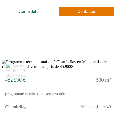
dispose de trois chambres, d'une cuisine et d'une salle de bains.À
dix minutes : École Primaire Publique Roc En Val, bibliothèque.
Angers à 25 km.Cette maison de 5 pièces est proposée à l'achat
voir le détail
Contacter
pour 243 000 €.Contactez notre agence (PORCHER Carole :
(Numéro supprimé)) pour obtenir de plus amples informations
sur la maison ou sur les démarches à suivre.
5
452 900 €
500 m²
programme terrain + maison à vendre
Chambellay
Maine-et-Loire 49