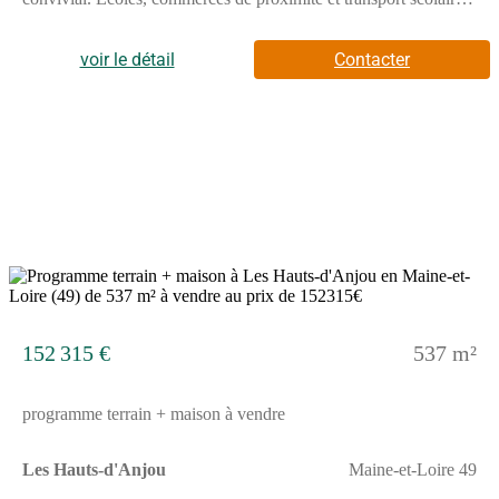
quelques pas, pour un quotidien pratique et harmonieux. Votre
première maison de plain-pied avec 2 chambres, pensée pour un
quotidien simple et confortable. Belle pièce de vie lumineuse,
voir le détail
Contacter
petite façade moderne et espaces optimisés pour un budget
maitrisé. Le projet idéal pour devenir propriétaire sereinement.
Pour un confort optimal et conforme à la RE2025, cette maison
dispose d'une PAC avec plancher chauffant et volets roulants
électriques. A noter : le prix indiqué exclut les revêtements de
sol des chambres, la cuisine aménagée, la peinture, la décoration,
les raccordements, les frais de notaire, l’adaptation au sol et
l'assurance dommages ouvrage. // Réf. : 2708-230904-SHQ.
Prix terrain : 40 013 €, hors frais d'agence à la charge de
l'acquéreur. Ce terrain vous est proposé, par nos partenaires
fonciers, dans le cadre d'un projet de construction avec nous.
5
Les informations sur les risques auxquels ce bien est exposé sont
disponibles sur le site Géorisques (www.georisques.gouv.fr).
Prix maison : 107 298 €.
152 315 €
537 m²
programme terrain + maison à vendre
Les Hauts-d'Anjou
Maine-et-Loire 49