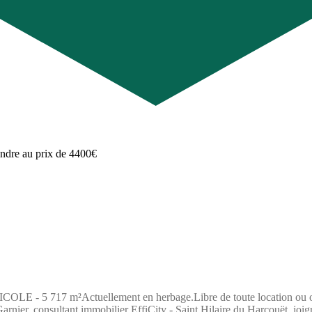
7 m²Actuellement en herbage.Libre de toute location ou occupa
nier, consultant immobilier EffiCity - Saint Hilaire du Harcouët, joig