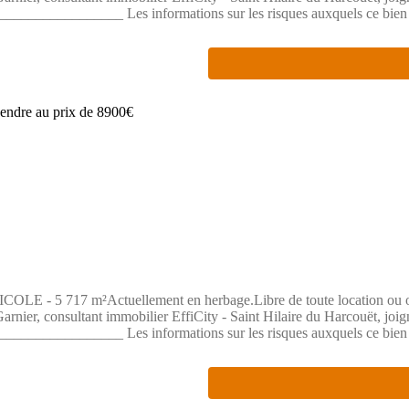
_______________ Les informations sur les risques auxquels ce bien est
mobilier, immatriculé au Registre Spécial des Agents Commerciaux du
 - 75017 PARIS - Société par Actions Simplifiée, société au capital de 
s IDF - Caisse de Garantie : GALIAN Assurances 89 rue de la Boétie 7
7 m²Actuellement en herbage.Libre de toute location ou occupa
nier, consultant immobilier EffiCity - Saint Hilaire du Harcouët, joig
_______________ Les informations sur les risques auxquels ce bien est
mobilier, immatriculé au Registre Spécial des Agents Commerciaux du
 - 75017 PARIS - Société par Actions Simplifiée, société au capital de 
s IDF - Caisse de Garantie : GALIAN Assurances 89 rue de la Boétie 7