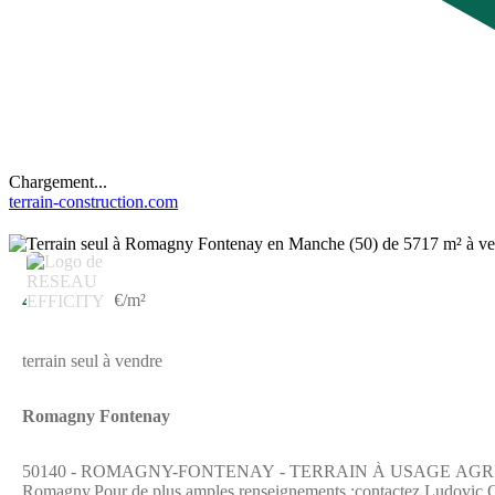
Chargement...
terrain-construction.com
4 400 €
1 €/m²
terrain seul à vendre
Romagny Fontenay
50140 - ROMAGNY-FONTENAY - TERRAIN À USAGE AGRICOLE - 5 71
Romagny.Pour de plus amples renseignements :contactez Ludovic Gar