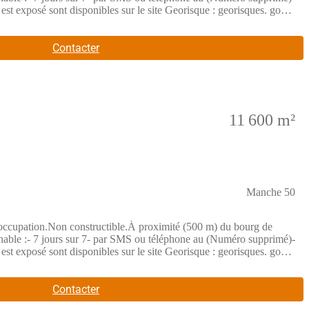
 exposé sont disponibles sur le site Georisque : georisques. gouv.
 Tribunal de Commerce de Coutances sous le n(Numéro
132 373,05 euros, immatriculée au RCS Paris 497 617 746 et titulaire
5008 Paris
Contacter
11 600 m²
Manche 50
tion.Non constructible.À proximité (500 m) du bourg de
nable :- 7 jours sur 7- par SMS ou téléphone au (Numéro supprimé)-
 exposé sont disponibles sur le site Georisque : georisques. gouv.
 Tribunal de Commerce de Coutances sous le n(Numéro
132 373,05 euros, immatriculée au RCS Paris 497 617 746 et titulaire
5008 Paris
Contacter