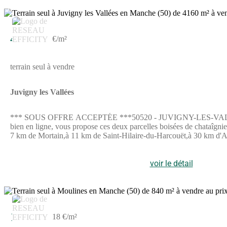
6
4 950 €
1 €/m²
terrain seul à vendre
Juvigny les Vallées
*** SOUS OFFRE ACCEPTÉE ***50520 - JUVIGNY-LES-VALLÉES
bien en ligne, vous propose ces deux parcelles boisées de chataîgnier
7 km de Mortain,à 11 km de Saint-Hilaire-du-Harcouët,à 30 km d'A
Saint Hilaire du Harcouët, joignable :- 7 jours sur 7- par SMS o
sur les risques auxquels ce bien est exposé sont disponibles sur le 
des Agents Commerciaux du Tribunal de Commerce de Coutances sous
voir le détail
société au capital de 132 373,05 euros, immatriculée au RCS Paris
Assurances 89 rue de la Boétie 75008 Paris
3
14 850 €
18 €/m²