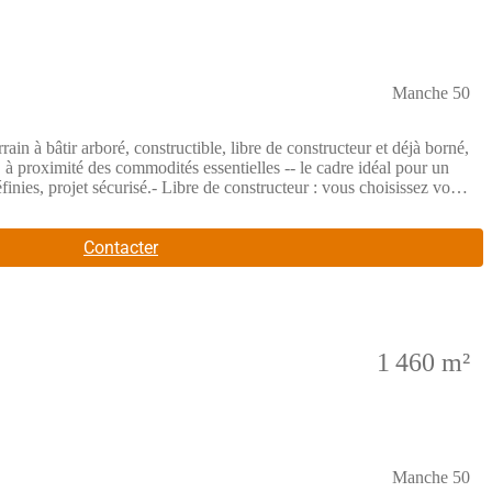
Manche 50
rboré, constructible, libre de constructeur et déjà borné,
 à proximité des commodités essentielles -- le cadre idéal pour un
finies, projet sécurisé.- Libre de constructeur : vous choisissez votre
:- Assainissement individuel : installation d'une fosse septique.-
pour bien se projeter. Réservez votre créneau cette semaine -- Joran
es auxquels ce bien est exposé sont disponibles sur le site
Contacter
 des Agents Commerciaux du Tribunal de Commerce de Rennes sous le
 capital de 132 373,05 euros, immatriculée au RCS Paris 497 617
 de la Boétie 75008 Paris
1 460 m²
Manche 50