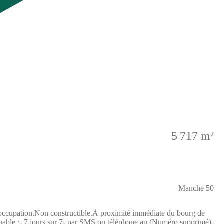
5 717 m²
Manche 50
tion.Non constructible.À proximité immédiate du bourg de
nable :- 7 jours sur 7- par SMS ou téléphone au (Numéro supprimé)-