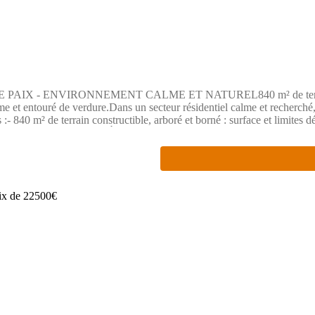
- ENVIRONNEMENT CALME ET NATUREL840 m² de terrain à bâtir a
lme et entouré de verdure.Dans un secteur résidentiel calme et recherché,
:- 840 m² de terrain constructible, arboré et borné : surface et limites dé
au calme, sans vis-à-vis.À prévoir par l'acquéreur, en toute transparence 
r.Prix : 14 850 €.Un terrain arboré et borné comme celui-ci, ça se visite 
: (Lien supprimé)gle/fSJBkTp5wmeShWBq8 Les informations sur les risqu
Commercial mandataire en immobilier, immatriculé au Registre Spécial
e Villiers - 75017 PARIS - Société par Actions Simplifiée, société au
2 025 - CCI Paris IDF - Caisse de Garantie : GALIAN Assurances 89 rue