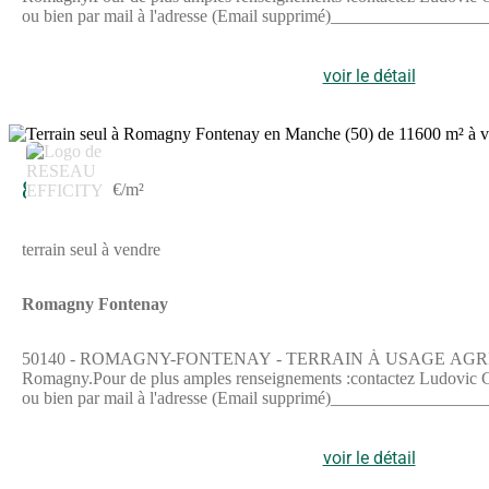
ou bien par mail à l'adresse (Email supprimé)____________________
fr Ludovic Garnier - EI - est Agent Commercial mandataire en im
supprimé).Siège social du mandant : effiCity, 48 avenue de Villiers
de la Carte professionnelle CPI 7501 2015 000 002 025 - CCI Pari
voir le détail
3
8 900 €
1 €/m²
terrain seul à vendre
Romagny Fontenay
50140 - ROMAGNY-FONTENAY - TERRAIN À USAGE AGRICOLE - 5 71
Romagny.Pour de plus amples renseignements :contactez Ludovic Gar
ou bien par mail à l'adresse (Email supprimé)____________________
fr Ludovic Garnier - EI - est Agent Commercial mandataire en im
supprimé).Siège social du mandant : effiCity, 48 avenue de Villiers
de la Carte professionnelle CPI 7501 2015 000 002 025 - CCI Pari
voir le détail