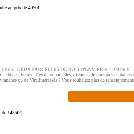
 - DEUX PARCELLES DE BOIS D'ENVIRON 4 100 m² ET 1 000 m²
s, chênes, hêtres...Ces deux parcelles, distantes de quelques centaines d
vranches ou de Vire.Intéressés ? Vous souhaitez plus de renseigneme
u téléphone au (Numéro supprimé)- ou bien par mail à l'adresse (Ema
site Georisque : georisques. gouv. fr Ludovic Garnier - EI - est Agent 
 le n(Numéro supprimé).Siège social du mandant : effiCity, 48 avenue
 497 617 746 et titulaire de la Carte professionnelle CPI 7501 2015 0