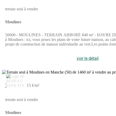
terrain seul à vendre
Moulines
50600 - MOULINES - TERRAIN ARBORÉ 840 m² - HAVRE DE PAIX 
à Moulines : ici, vous posez les plans de votre future maison, au ca
projet de construction de maison individuelle au vert.Les points forts 
maison, votre plan et vos artisans.- Environnement naturel préservé, 
Terrain à viabiliser : raccordements (eau, électricité, etc.) à réalise
Frogeais, conseiller Efficity. (Numéro supprimé) · Visite sur RDV 
voir le détail
Georisque : georisques. gouv. fr Joran Frogeais - EI - est Agent 
n(Numéro supprimé).Siège social du mandant : effiCity, 48 avenue d
3
746 et titulaire de la Carte professionnelle CPI 7501 2015 000 00
22 500 €
15 €/m²
terrain seul à vendre
Moulines