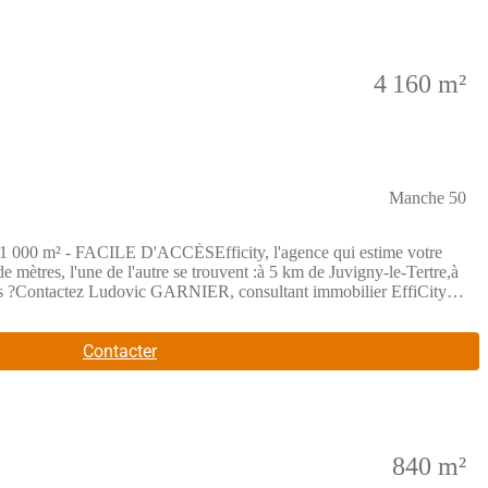
4 160 m²
Manche 50
 - FACILE D'ACCÈSEfficity, l'agence qui estime votre
e mètres, l'une de l'autre se trouvent :à 5 km de Juvigny-le-Tertre,à
nts ?Contactez Ludovic GARNIER, consultant immobilier EffiCity -
il supprimé)___________________________________ Les informations
Commercial mandataire en immobilier, immatriculé au Registre Spécial
 de Villiers - 75017 PARIS - Société par Actions Simplifiée,
Contacter
00 002 025 - CCI Paris IDF - Caisse de Garantie : GALIAN
840 m²