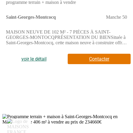
programme terrain + maison à vendre
Saint-Georges-Montcocq
Manche 50
MAISON NEUVE DE 102 M² - 7 PIÈCES À SAINT-
GEORGES-MONTOCQPRÉSENTATION DU BIENSituée à
Saint-Georges-Montcocq, cette maison neuve à construire offre
une surface habitable de 102 m², implantée sur un terrain de 406
m², dans un environnement résidentiel agréable.Elle se compose
de cinq chambres, de deux salles de bains ainsi que d'une
voir le détail
Contacter
cuisine, offrant des espaces adaptés à une vie familiale
confortable.Répartie sur deux niveaux, la maison permet une
organisation claire entre les espaces de vie et les espaces nuit,
garantissant confort et fonctionnalité.Le terrain de 406 m²
constitue un bel espace extérieur, idéal pour vos aménagements
et projets de jardin.ENVIRONNEMENTSaint-Georges-
Montcocq bénéficie d'un cadre de vie pratique et agréable.Une
école primaire est située à proximité, ainsi que plusieurs
commerces de proximité. Des équipements de loisirs sont
également accessibles rapidement, notamment un terrain de
tennis et un bowling.Les gares de Saint-Lô et Pont-Hébert sont
6
accessibles à proximité, tout comme la nationale N174 située à 4
km, facilitant les déplacements.NOUS CONTACTERCette