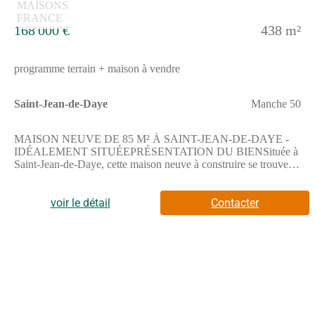
168 000 €
438 m²
programme terrain + maison à vendre
Saint-Jean-de-Daye
Manche 50
MAISON NEUVE DE 85 M² À SAINT-JEAN-DE-DAYE -
IDÉALEMENT SITUÉEPRÉSENTATION DU BIENSituée à
Saint-Jean-de-Daye, cette maison neuve à construire se trouve
dans un environnement résidentiel agréable. Elle développe une
surface habitable de 85 m², implantée sur un terrain de 438
m².De plain-pied, elle se compose de trois chambres, d'une
voir le détail
Contacter
cuisine fonctionnelle et d'une salle de bains, offrant un cadre de
vie confortable et pratique.Son organisation sur un seul niveau
facilite la circulation et optimise l'usage des espaces au
quotidien.Le terrain de 438 m² constitue un bel espace extérieur,
idéal pour vos aménagements et projets de
jardin.ENVIRONNEMENTSaint-Jean-de-Daye bénéficie d'un
cadre de vie pratique et agréable.Le secteur dispose de
commerces de proximité, d'une supérette, d'un bureau de poste