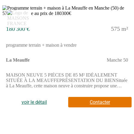
5
180 300 €
575 m²
programme terrain + maison à vendre
La Meauffe
Manche 50
MAISON NEUVE 5 PIÈCES DE 85 M² IDÉALEMENT
SITUÉE À LA MEAUFFEPRÉSENTATION DU BIENSituée
à La Meauffe, cette maison neuve à construire propose une
surface habitable de 85 m², implantée sur un terrain de 575 m²,
dans un environnement résidentiel agréable.Elle se compose de
trois chambres, d'une cuisine fonctionnelle et d'une salle de bains
voir le détail
Contacter
avec baignoire, offrant un cadre de vie confortable et adapté au
quotidien.Répartie sur deux niveaux, la maison dispose d'un
étage permettant une organisation optimisée des espaces de vie
et des espaces nuit.Le terrain de 575 m² constitue un bel espace
extérieur, idéal pour vos aménagements et projets de