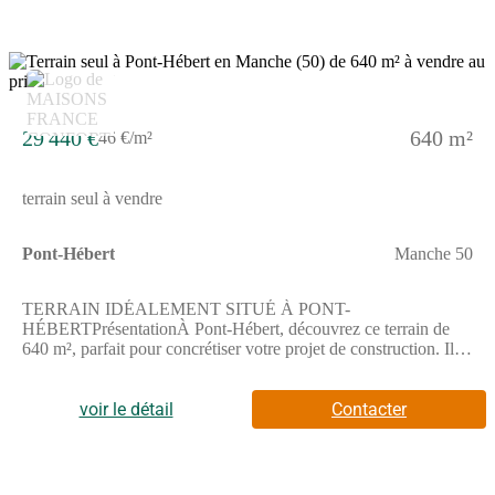
29 440 €
640 m²
46 €/m²
terrain seul à vendre
Pont-Hébert
Manche 50
TERRAIN IDÉALEMENT SITUÉ À PONT-
HÉBERTPrésentationÀ Pont-Hébert, découvrez ce terrain de
640 m², parfait pour concrétiser votre projet de construction. Il
offre une grande liberté d'aménagement selon vos
envies.EnvironnementSitué dans un quartier résidentiel calme,
ce terrain bénéficie d'un cadre agréable. Les gares de Pont-
voir le détail
Contacter
Hébert, Saint-Lô et Lison sont facilement accessibles (entre 1,6
km et 9,7 km). La N174, à 2 km, facilite vos déplacements.
Commerces et services sont également à proximité.Prix29 440
€Pour toute demande, n'hésitez pas à joindre Emilie HUE de