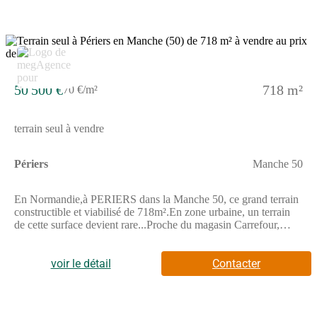
accompagner dans votre projet.Annonce proposée par un Agent
Commercial Partenaire.
50 500 €
718 m²
70 €/m²
terrain seul à vendre
Périers
Manche 50
En Normandie,à PERIERS dans la Manche 50, ce grand terrain
constructible et viabilisé de 718m².En zone urbaine, un terrain
de cette surface devient rare...Proche du magasin Carrefour,
route de Carentan.Environnement tranquille, tout près des
commerces que l'on peut rejoindre à pieds.A votre écoute au
(Numéro supprimé).Les informations sur les risques auxquels ce
voir le détail
Contacter
bien est exposé sont disponibles sur le site Géorisques :
www.georisques.gouv.frPrix de vente : 50 500 €Honoraires
charge vendeurContactez votre consultant megAgence :
Guénaël FRADET, Tél. : (Numéro supprimé), E-mail : (Email