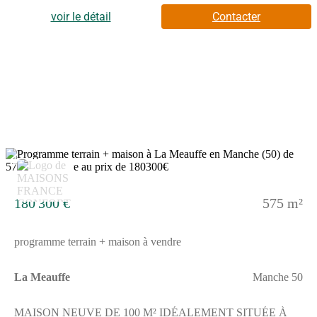
dans la commune. Côté transports, il y a trois gares (Pont-
Hébert, Saint-Lô et Lison) à moins de 10 minutes en voiture. La
voir le détail
Contacter
nationale N174 est accessible à 2 km. On trouve une
bibliothèque, un tennis et une épicerie dans les environs.Il est à
vendre pour la somme de 25 300 €. Prenez contact avec notre
agence (HUE Emilie : (Numéro supprimé)) pour tout
renseignement sur ce terrain. Maisons France Confort Bayeux
vous accompagne dans toutes vos démarches et dans tous vos
projets immobiliers.Annonce proposée par un Agent
Commercial Partenaire.
4
180 300 €
575 m²
programme terrain + maison à vendre
La Meauffe
Manche 50
MAISON NEUVE DE 100 M² IDÉALEMENT SITUÉE À