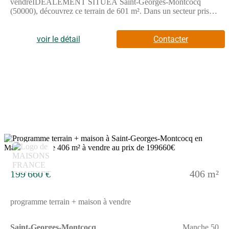
vendreIDÉALEMENT SITUÉÀ Saint-Georges-Montcocq
(50000), découvrez ce terrain de 601 m². Dans un secteur prisé,
ce terrain idéalement situé est proche des commerces et des
écoles. Il y a une école primaire dans le quartier. Niveau
transports en commun, on trouve deux gares (Saint-Lô et Pont-
voir le détail
Contacter
Hébert) à moins de 10 minutes en voiture. On trouve un accès à
la nationale N174 à 4 km. Il y a un tennis, un bowling, deux
commerces et une boucherie-charcuterie à proximité.Son prix de
vente est de 54 090 €. Prenez contact avec notre agence (HUE
Emilie : (Numéro supprimé)) pour tout renseignement sur ce
terrain. Maisons France Confort Bayeux est là pour vous
accompagner dans tous vos projets immobiliers.Annonce
proposée par un Agent Commercial Partenaire.
4
199 660 €
406 m²
programme terrain + maison à vendre
Saint-Georges-Montcocq
Manche 50