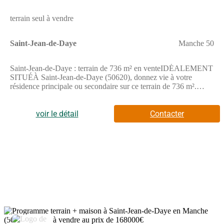
terrain seul à vendre
Saint-Jean-de-Daye
Manche 50
Saint-Jean-de-Daye : terrain de 736 m² en venteIDÉALEMENT
SITUÉÀ Saint-Jean-de-Daye (50620), donnez vie à votre
résidence principale ou secondaire sur ce terrain de 736 m².
Dans un quartier convoité, ce terrain idéalement situé est proche
des écoles et des commerces. Le Collège du Marais et l'École
Primaire rpi Viridovix sont implantés à moins de 10 minutes à
voir le détail
Contacter
pied. Niveau transports, il y a deux gares (Lison et Pont-Hébert)
à moins de 10 minutes en voiture. Les nationales N174 et N13
sont accessibles à moins de 10 km. On trouve un tennis, une
bibliothèque, un bureau de poste, une boucherie-charcuterie et
une supérette à proximité.Il est à vendre pour la somme de 38
000 €. Prenez contact avec Emilie HUE (tél : (Numéro
supprimé)) pour toute information sur ce terrain, sur les
démarches à suivre ou sur les modalités de vente. Donnez vie à
vos projets immobiliers avec Maisons France Confort
Bayeux.Annonce proposée par un Agent Commercial
Partenaire.
4