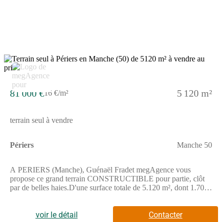
supprimé) - EI - Agent commercial immatriculé au RSAC de
COUTANCES sous le numéro 834 671 562
81 000 €
5 120 m²
16 €/m²
terrain seul à vendre
Périers
Manche 50
A PERIERS (Manche), Guénaël Fradet megAgence vous
propose ce grand terrain CONSTRUCTIBLE pour partie, clôt
par de belles haies.D'une surface totale de 5.120 m², dont 1.700
m² constructibles.Le reste est classé en zone agricole au niveau
du Plan Local d'Urbanisme de la commune.Idéal pour 1 ou 2
maisons, pour quelqu'un qui aimerait une maison avec un grand
voir le détail
Contacter