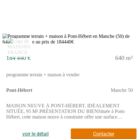
l'agence immobilière Maisons France Confort Bayeux au
(Numéro supprimé). Elle se tient à votre disposition pour vous
accompagner dans votre projet de construction.Annonce
proposée par un Agent Commercial Partenaire.
8
184 440 €
640 m²
programme terrain + maison à vendre
Pont-Hébert
Manche 50
MAISON NEUVE À PONT-HÉBERT, IDÉALEMENT
SITUÉE, 95 M².PRÉSENTATION DU BIENSituée à Pont-
Hébert, cette maison neuve à construire offre une surface
habitable de 95 m² sur un terrain de 640 m², dans un secteur
résidentiel calme et agréable.Cette maison de plain-pied
comprend trois chambres, une cuisine et deux salles de bains,
voir le détail
Contacter