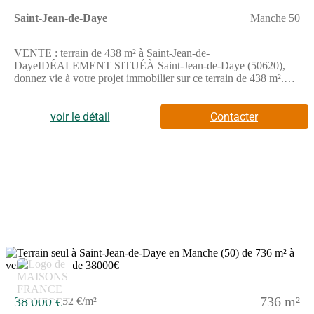
Saint-Jean-de-Daye
Manche 50
VENTE : terrain de 438 m² à Saint-Jean-de-
DayeIDÉALEMENT SITUÉÀ Saint-Jean-de-Daye (50620),
donnez vie à votre projet immobilier sur ce terrain de 438 m².
Dans un quartier convoité, le terrain idéalement situé est proche
des écoles et des commerces. Il y a le Collège du Marais et
l'École Primaire rpi Viridovix à moins de 10 minutes à pied.
voir le détail
Contacter
Niveau transports en commun, on trouve les gares Lison et Pont-
Hébert à moins de 10 minutes en voiture. Les nationales N174 et
N13 sont accessibles à moins de 10 km. Il y a un tennis, une
bibliothèque, une supérette, un bureau de poste et une
boucherie-charcuterie à proximité.Il est proposé à l'achat pour 23
000 €. Contactez Emilie HUE (tél : (Numéro supprimé)) pour
plus de renseignements sur ce terrain. Maisons France Confort
Bayeux est là pour vous accompagner dans toutes vos
démarches.Annonce proposée par un Agent Commercial
Partenaire.
38 000 €
736 m²
52 €/m²