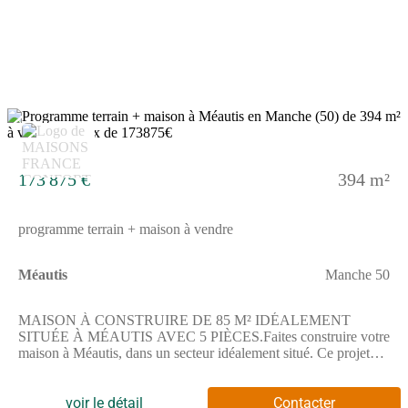
cadre calme à proximité de la mer. Les principaux axes routiers
N13 et N174 se trouvent à 7 et 10 kilomètres. La gare de
Carentan est également accessible à 4,8 km. Pour l'éducation,
plusieurs établissements sont à proximité, parmi lesquels des
écoles primaires, des collèges et lycées. Des commerces sont
présents dans les environs, permettant de satisfaire vos besoins
quotidiens.N'hésitez pas à contacter Emilie HUE au (Numéro
supprimé) pour obtenir plus d'informations et concrétiser votre
9
projet sur ce terrain.Annonce proposée par un Agent
Commercial Partenaire.
173 875 €
394 m²
programme terrain + maison à vendre
Méautis
Manche 50
MAISON À CONSTRUIRE DE 85 M² IDÉALEMENT
SITUÉE À MÉAUTIS AVEC 5 PIÈCES.Faites construire votre
maison à Méautis, dans un secteur idéalement situé. Ce projet
vous offre une surface habitable de 85 m² sur un terrain de 394
m², offrant un cadre propice à la création de votre futur espace
de vie.Cette maison à édifier comprend en tout 5 pièces
voir le détail
Contacter