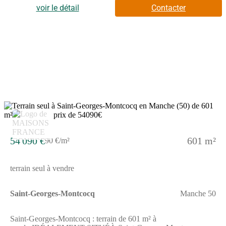
école primaire dans le quartier. Niveau transports en commun,
voir le détail
Contacter
on trouve deux gares (Saint-Lô et Pont-Hébert) à moins de 10
minutes en voiture. La nationale N174 est accessible à 4 km. Il y
a un tennis, un bowling, deux commerces et une boucherie-
charcuterie à quelques minutes à peine.Son prix de vente est de
44 660 €. Contactez notre agence (Emilie HUE : (Numéro
supprimé)) pour plus de renseignements sur ce terrain. Maisons
France Confort Bayeux vous accompagne dans toutes vos
démarches et dans tous vos projets immobiliers.Annonce
proposée par un Agent Commercial Partenaire.
54 090 €
601 m²
90 €/m²
terrain seul à vendre
Saint-Georges-Montcocq
Manche 50
Saint-Georges-Montcocq : terrain de 601 m² à