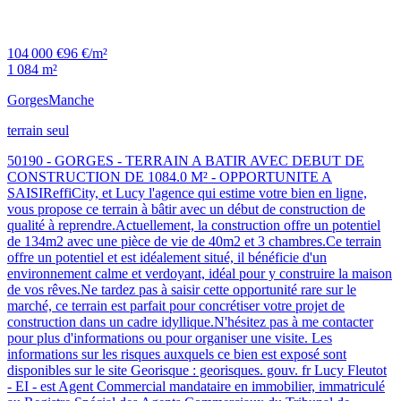
104 000 €
96 €/m²
1 084 m²
Gorges
Manche
terrain seul
50190 - GORGES - TERRAIN A BATIR AVEC DEBUT DE
CONSTRUCTION DE 1084.0 M² - OPPORTUNITE A
SAISIReffiCity, et Lucy l'agence qui estime votre bien en ligne,
vous propose ce terrain à bâtir avec un début de construction de
qualité à reprendre.Actuellement, la construction offre un potentiel
de 134m2 avec une pièce de vie de 40m2 et 3 chambres.Ce terrain
offre un potentiel et est idéalement situé, il bénéficie d'un
environnement calme et verdoyant, idéal pour y construire la maison
de vos rêves.Ne tardez pas à saisir cette opportunité rare sur le
marché, ce terrain est parfait pour concrétiser votre projet de
construction dans un cadre idyllique.N'hésitez pas à me contacter
pour plus d'informations ou pour organiser une visite. Les
informations sur les risques auxquels ce bien est exposé sont
disponibles sur le site Georisque : georisques. gouv. fr Lucy Fleutot
- EI - est Agent Commercial mandataire en immobilier, immatriculé