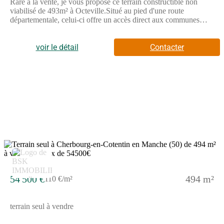
Rare à la vente, je vous propose ce terrain constructible non
viabilisé de 493m² à Octeville.Situé au pied d'une route
départementale, celui-ci offre un accès direct aux communes
bordantes de Cherbourg-en-Cotentin.Bien qu'il soit passager,
son emplacement en fait un véritable investissement au vu de
l'attractivité industrielle locale.3 terrains accolés vous sont
voir le détail
Contacter
proposés à la vente.Possibilité d'acquérir les 3 parcelles, idéal
pour une activité commerciale avec une très forte
visibilité.Retrouvez toutes les annonces sur mon site
internet.Pour toute demande, contactez-moi.Cette annonce
référence 316401 vous est présentée par votre agent commercial
BSK Immobilier ALEXIS DROUET (EI) immatriculé au
RSAC de CHERBOURG-EN-COTENTIN (50100) sous le
numéro 90(Numéro supprimé)20.Prix du bien : 54 500,00 €Les
honoraires d'agence sont à la charge du vendeur.Non soumis au
DPE.Les informations sur les risques auxquels ce bien est
exposé sont disponibles sur le site Géorisques :
3
www.georisques.gouv.fr
54 500 €
494 m²
110 €/m²
terrain seul à vendre