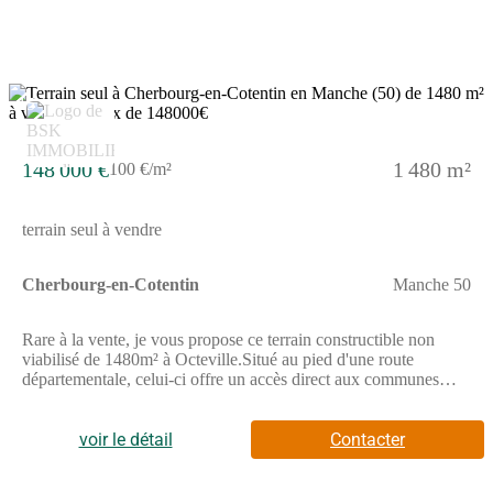
généreux.Quartier développé par un aménageur, gage de qualité
et d'intégration dans l'environnement.Prix : 100 800 euros TTC
hors frais de notaire.Frais de notaire réduits et exonération
partielle des taxes d'urbanisme."Les informations sur les risques
auxquels ce bien est exposé sont disponibles sur le site
15
Géorisques : www.georisques.gouv.fr".
148 000 €
1 480 m²
100 €/m²
terrain seul à vendre
Cherbourg-en-Cotentin
Manche 50
Rare à la vente, je vous propose ce terrain constructible non
viabilisé de 1480m² à Octeville.Situé au pied d'une route
départementale, celui-ci offre un accès direct aux communes
bordantes de Cherbourg-en-Cotentin.Bien qu'il soit passager,
son emplacement en fait un véritable investissement au vu de
l'attractivité industrielle locale et est idéal pour une activité
voir le détail
Contacter
commerciale avec une très forte visibilité.Cette annonce
comprend au total 3 parcelles.Possibilité d'acquérir une seule