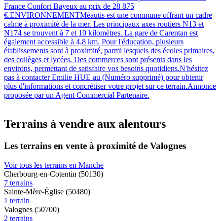
France Confort Bayeux au prix de 28 875
€.ENVIRONNEMENTMéautis est une commune offrant un cadre
calme à proximité de la mer. Les principaux axes routiers N13 et
N174 se trouvent à 7 et 10 kilomètres. La gare de Carentan est
également accessible à 4,8 km. Pour l'éducation, plusieurs
établissements sont à proximité, parmi lesquels des écoles primaires,
des collèges et lycées. Des commerces sont présents dans les
environs, permettant de satisfaire vos besoins quotidiens.N'hésitez
pas à contacter Emilie HUE au (Numéro supprimé) pour obtenir
plus d'informations et concrétiser votre projet sur ce terrain.Annonce
proposée par un Agent Commercial Partenaire.
Terrains à vendre aux alentours
Les terrains en vente à proximité de Valognes
Voir tous les terrains en Manche
Cherbourg-en-Cotentin (50130)
7 terrains
Sainte-Mère-Église (50480)
1 terrain
Valognes (50700)
2 terrains