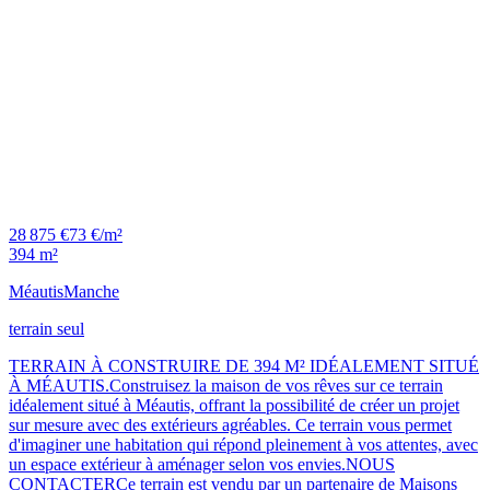
28 875 €
73 €/m²
394 m²
Méautis
Manche
terrain seul
TERRAIN À CONSTRUIRE DE 394 M² IDÉALEMENT SITUÉ
À MÉAUTIS.Construisez la maison de vos rêves sur ce terrain
idéalement situé à Méautis, offrant la possibilité de créer un projet
sur mesure avec des extérieurs agréables. Ce terrain vous permet
d'imaginer une habitation qui répond pleinement à vos attentes, avec
un espace extérieur à aménager selon vos envies.NOUS
CONTACTERCe terrain est vendu par un partenaire de Maisons