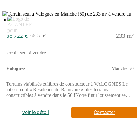
38 722 €
233 m²
166 €/m²
terrain seul à vendre
Valognes
Manche 50
Terrains viabilisés et libres de constructeur à VALOGNES.Le
lotissement « Résidence du Balnéaire », des terrains
constructibles à vendre dans le 50 !Notre futur lotissement se
situe à proximité de Cherbourg. Ce projet immobilier compte au
total 74 terrains à vendre, libres de constructeur et viabilisés. La
superficie de ces terrains constructibles va de 216 à 429 m2, de
voir le détail
Contacter
quoi construire une maison qui vous ressemble vraiment !Pour
plus de détails sur nos terrains viabilisés, les plans de lots et le
règlement sont disponibles en téléchargement ci-dessous.Notre
programme est situé rue du Balnéaire, l'accès se fait par la