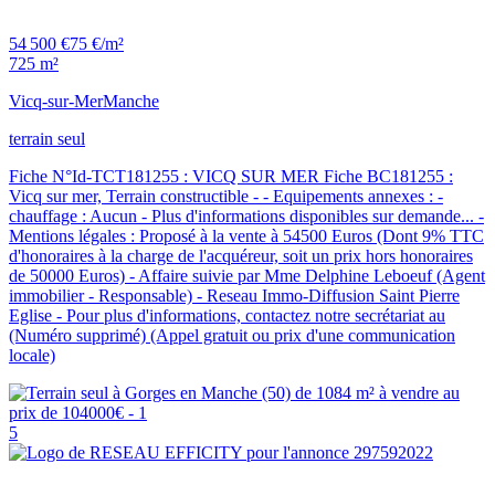
54 500 €
75 €/m²
725 m²
Vicq-sur-Mer
Manche
terrain seul
Fiche N°Id-TCT181255 : VICQ SUR MER Fiche BC181255 :
Vicq sur mer, Terrain constructible - - Equipements annexes : -
chauffage : Aucun - Plus d'informations disponibles sur demande... -
Mentions légales : Proposé à la vente à 54500 Euros (Dont 9% TTC
d'honoraires à la charge de l'acquéreur, soit un prix hors honoraires
de 50000 Euros) - Affaire suivie par Mme Delphine Leboeuf (Agent
immobilier - Responsable) - Reseau Immo-Diffusion Saint Pierre
Eglise - Pour plus d'informations, contactez notre secrétariat au
(Numéro supprimé) (Appel gratuit ou prix d'une communication
locale)
5