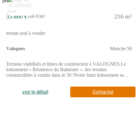
35 860 €
216 m²
166 €/m²
terrain seul à vendre
Valognes
Manche 50
Terrains viabilisés et libres de constructeur à VALOGNES.Le
lotissement « Résidence du Balnéaire », des terrains
constructibles à vendre dans le 50 !Notre futur lotissement se
situe à proximité de Cherbourg. Ce projet immobilier compte au
total 74 terrains à vendre, libres de constructeur et viabilisés. La
superficie de ces terrains constructibles va de 216 à 429 m2, de
voir le détail
Contacter
quoi construire une maison qui vous ressemble vraiment !Pour
plus de détails sur nos terrains viabilisés, les plans de lots et le
règlement sont disponibles en téléchargement ci-dessous.Notre
programme est situé rue du Balnéaire, l'accès se fait par la
D974.PA 050 615 25 00001 du 28/11/2025, dossier consultable
en mairie.Retrouvez l'ensemble de nos lots disponibles sur notre
site internet.Les disponibilités et les prix des terrains à bâtir sont
donnés à titre indicatif et peuvent évoluer sans préavis.