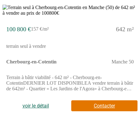
TCCSaisissez l'opportunité de devenir propriétaire à Cherbourg
en Cotentin. Contactez-nous pour prendre rendez-vous !! "Les
14
informations sur les risques auxquels ce bien est exposé sont
disponibles sur le site Géorisques : www.georisques.gouv.fr".
100 800 €
642 m²
157 €/m²
terrain seul à vendre
Cherbourg-en-Cotentin
Manche 50
Terrain à bâtir viabilité - 642 m² - Cherbourg-en-
CotentinDERNIER LOT DISPONIBLEA vendre terrain à bâtir
de 642m² - Quartier « Les Jardins de l'Agora» à Cherbourg-en-
CotentinNormandie Aménagement propose, dans le
prolongement des premières phases déjà commercialisées, un
terrain à bâtir viabilisé de 642 m².A proximité immédiate des
voir le détail
Contacter
écoles, des commerces et des services de proximité.Ce quartier,
au cœur d'un environnement préservé grâce à la présence de
haies bocagères et à proximité des chemins de randonnées offre
un cadre urbain apaisé avec des rues et des espaces partagés
favorisant les circulations douces, à pied ou à vélo.Profitez d'un
cadre de vie qualitatif, offrant des espaces publics