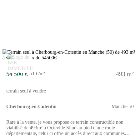
atelier ou projet de petit jardin.Cette annonce référence 328542
vous est présentée par votre agent commercial BSK Immobilier
SABRINA LARCHEVESQUE (EI) immatriculé au RSAC de
CHERBOURG-EN-COTENTIN (50100) sous le numéro
89838722000012.Prix du bien : 17 000,00 €Les honoraires
d'agence sont à la charge du vendeur.Non soumis au DPE.Les
informations sur les risques auxquels ce bien est exposé sont
disponibles sur le site Géorisques : www.georisques.gouv.fr
4
54 500 €
493 m²
111 €/m²
terrain seul à vendre
Cherbourg-en-Cotentin
Manche 50
Rare à la vente, je vous propose ce terrain constructible non
viabilisé de 493m² à Octeville.Situé au pied d'une route
départementale, celui-ci offre un accès direct aux communes
bordantes de Cherbourg-en-Cotentin.Bien qu'il soit passager,