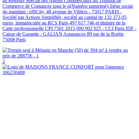
au Registre Spécial des Agents Commerciaux du Tribunal de
Commerce de Coutances sous le n(Numéro supprimé).Siège social
du mandant : effiCity, 48 avenue de Villiers - 75017 PARIS -
Société par Actions Simplifiée, société au capital de 132 373,05
euros, immatriculée au RCS Paris 497 617 746 et titulaire de la
Carte professionnelle CPI 7501 2015 000 002 025 - CCI Paris IDF -
Caisse de Garantie : GALIAN Assurances 89 rue de la Boétie
75008 Paris
2