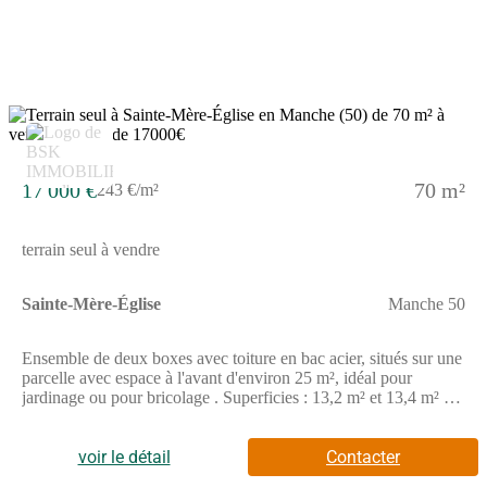
D974.PA 050 615 25 00001 du 28/11/2025, dossier consultable
en mairie.Retrouvez l'ensemble de nos lots disponibles sur notre
site internet.Les disponibilités et les prix des terrains à bâtir sont
donnés à titre indicatif et peuvent évoluer sans préavis.
5
17 000 €
70 m²
243 €/m²
terrain seul à vendre
Sainte-Mère-Église
Manche 50
Ensemble de deux boxes avec toiture en bac acier, situés sur une
parcelle avec espace à l'avant d'environ 25 m², idéal pour
jardinage ou pour bricolage . Superficies : 13,2 m² et 13,4 m² (
sans eau, ni électricité ) Porte d'entrée en bois rénovée
(dimensions : 1,91 m x 1,77 m) Parcelle de terrain à l'avant (env.
25 m²) Accès via servitude de passage Servitude de passage
voir le détail
Contacter
avec accès réglementé possible en voiture Idéal pour stockage,