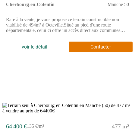
Cherbourg-en-Cotentin
Manche 50
Rare à la vente, je vous propose ce terrain constructible non
viabilisé de 494m² à Octeville.Situé au pied d'une route
départementale, celui-ci offre un accès direct aux communes
bordantes de Cherbourg-en-Cotentin.Bien qu'il soit passager,
son emplacement en fait un véritable investissement au vu de
l'attractivité industrielle locale.3 terrains accolés vous sont
voir le détail
Contacter
proposés à la vente.Possibilité d'acquérir les 3 parcelles, idéal
pour une activité commerciale avec une très forte
visibilité.Retrouvez toutes les annonces sur mon site
internet.Pour toute demande, contactez-moi.Cette annonce
référence 316406 vous est présentée par votre agent commercial
BSK Immobilier ALEXIS DROUET (EI) immatriculé au
RSAC de CHERBOURG-EN-COTENTIN (50100) sous le
numéro 90(Numéro supprimé)20.Prix du bien : 54 500,00 €Les
honoraires d'agence sont à la charge du vendeur.Non soumis au
DPE.Les informations sur les risques auxquels ce bien est
exposé sont disponibles sur le site Géorisques :
15
www.georisques.gouv.fr
64 400 €
477 m²
135 €/m²