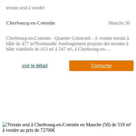
terrain seul à vendre
Cherbourg-en-Cotentin
Manche 50
Cherbourg-en-Cotentin - Quartier Grimesnil - A vendre terrain à
bâtir de 477 m²Normandie Aménagement propose des terrains à
bâtir viabilisés de 413 m² à 547 m², à Cherbourg-en-
Cotentin.Libre choix de constructeur.La typologie de ce terrain
peut nécessiter une construction spécifique (maison inversée,
maison sur pilotis,...)Frais de notaire réduits et exonération
voir le détail
Contacter
partielle des taxes d'urbanisme.A proximité immédiate des
écoles, des commerces et des services de proximité.Dans un
cadre de vie naturel et attractif, ce quartier Grimesnil vous offre
un paysage bocager préservé et un environnement unique
composé d'une trame verte pour des balades en famille, l'accès à
des pistes cyclables et des chemins de randonnée.Quartier
développé par un aménageur, gage de qualité et d'intégration
dans l'environnement.Prix à partir de 57 800 euros TTC hors
frais de notaire.LOT 65Superficie : 477 m²Prix : 64 400 euros
TCCSaisissez l'opportunité de devenir propriétaire à Cherbourg
en Cotentin. Contactez-nous pour prendre rendez-vous !! "Les
15
informations sur les risques auxquels ce bien est exposé sont