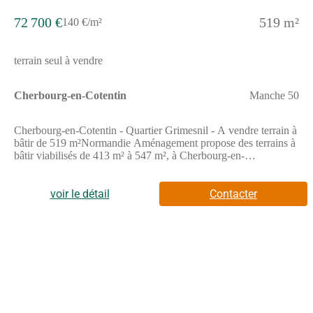
disponibles sur le site Géorisques : www.georisques.gouv.fr".
72 700 €
519 m²
140 €/m²
terrain seul à vendre
Cherbourg-en-Cotentin
Manche 50
Cherbourg-en-Cotentin - Quartier Grimesnil - A vendre terrain à
bâtir de 519 m²Normandie Aménagement propose des terrains à
bâtir viabilisés de 413 m² à 547 m², à Cherbourg-en-
Cotentin.Libre choix de constructeur.La typologie de ce terrain
peut nécessiter une construction spécifique (maison inversée,
maison sur pilotis,...)Frais de notaire réduits et exonération
voir le détail
Contacter
partielle des taxes d'urbanisme.A proximité immédiate des
écoles, des commerces et des services de proximité.Dans un
cadre de vie naturel et attractif, ce quartier Grimesnil vous offre
un paysage bocager préservé et un environnement unique
composé d'une trame verte pour des balades en famille, l'accès à
des pistes cyclables et des chemins de randonnée.Quartier
développé par un aménageur, gage de qualité et d'intégration
dans l'environnement.Prix à partir de 57 800 euros TTC hors
frais de notaire.LOT 61Superficie : 519 m²Prix : 72 700 euros