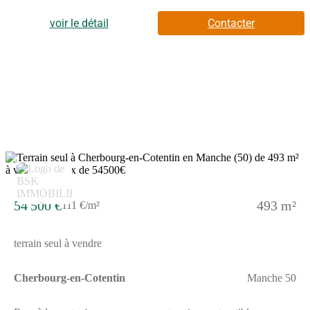
son emplacement en fait un véritable investissement au vu de
l'attractivité industrielle locale.3 terrains accolés vous sont
voir le détail
Contacter
proposés à la vente.Possibilité d'acquérir les 3 parcelles, idéal
pour une activité commerciale avec une très forte
visibilité.Retrouvez toutes les annonces sur mon site
internet.Pour toute demande, contactez-moi.Cette annonce
référence 316398 vous est présentée par votre agent commercial
BSK Immobilier ALEXIS DROUET (EI) immatriculé au
RSAC de CHERBOURG-EN-COTENTIN (50100) sous le
numéro 90(Numéro supprimé)20.Prix du bien : 54 500,00 €Les
honoraires d'agence sont à la charge du vendeur.Non soumis au
DPE.Les informations sur les risques auxquels ce bien est
exposé sont disponibles sur le site Géorisques :
7
www.georisques.gouv.fr
54 500 €
493 m²
111 €/m²
terrain seul à vendre
Cherbourg-en-Cotentin
Manche 50