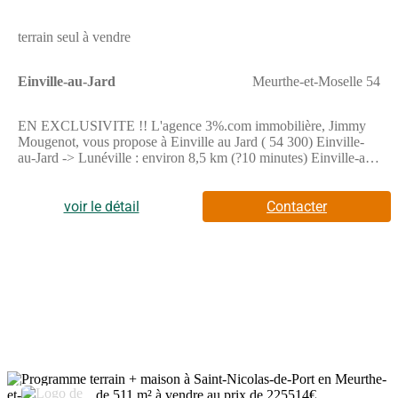
terrain seul à vendre
Einville-au-Jard
Meurthe-et-Moselle 54
EN EXCLUSIVITE !! L'agence 3%.com immobilière, Jimmy
Mougenot, vous propose à Einville au Jard ( 54 300) Einville-
au-Jard -> Lunéville : environ 8,5 km (?10 minutes) Einville-au-
Jard -> Nancy : environ 40 km (?35-40 minutes) Superficie :
638 m2 Viabilisation : non viabilisé Situation : en second corps,
avec accès privatif conforme aux normes d'accès pompiers Belle
voir le détail
Contacter
parcelle de 638 m2 située dans un environnement résidentiel
d'Einville-au-Jard. Le terrain bénéficie d'un accès privatif,
garantissant tranquillité et indépendance. Situé en second corps,
il offre un cadre intime, idéal pour un projet de construction de
maison individuelle. La parcelle est non viabilisée, mais les
réseaux (eau, électricité, assainissement) se trouvent à proximité
immédiate, facilitant les démarches de raccordement. Atouts :
Accès privatif conforme à la réglementation pour les services de
secours Proximité du collège et de la future école primaire
actuellement en construction Votre projet commence ici ! Votre
contact: M. MOUGENOT agent commercial RSAC Nancy
4
878171560 Tel: (Numéro supprimé) - Annonce rédigée et