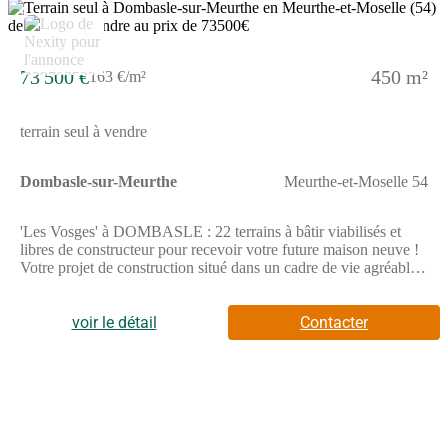
7
73 500 €
450 m²
163 €/m²
terrain seul à vendre
Dombasle-sur-Meurthe
Meurthe-et-Moselle 54
'Les Vosges' à DOMBASLE : 22 terrains à bâtir viabilisés et
libres de constructeur pour recevoir votre future maison neuve !
Votre projet de construction situé dans un cadre de vie agréable
où vous disposerez de tous les commerces et infrastructures
nécessaires (boulangeries, épicerie, boucherie, coiffeurs,
banques, médecins, supermarchés, écoles maternelles, primaires,
voir le détail
Contacter
collège et lycée). Vous pourrez également profiter des activités
proposées par la ville (stade de foot, centre socio-culturel,
nombreuses associations).Dombasle est idéalement située, à 20
mn de Nancy (Technopole, CHU de Brabois, Dynapole) par les
axes routier et autoroutier (A33) et à 9 mn grâce à la
gare.N'attendez plus, pour toutes informations complémentaires,
prenez contact avec votre conseiller Nexity !Pour toutes