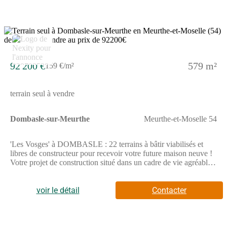
informations complémentaires, prenez contact avec nous !
7
92 200 €
579 m²
159 €/m²
terrain seul à vendre
Dombasle-sur-Meurthe
Meurthe-et-Moselle 54
'Les Vosges' à DOMBASLE : 22 terrains à bâtir viabilisés et
libres de constructeur pour recevoir votre future maison neuve !
Votre projet de construction situé dans un cadre de vie agréable
où vous disposerez de tous les commerces et infrastructures
nécessaires (boulangeries, épicerie, boucherie, coiffeurs,
banques, médecins, supermarchés, écoles maternelles, primaires,
voir le détail
Contacter
collège et lycée). Vous pourrez également profiter des activités
proposées par la ville (stade de foot, centre socio-culturel,
nombreuses associations).Dombasle est idéalement située, à 20
mn de Nancy (Technopole, CHU de Brabois, Dynapole) par les