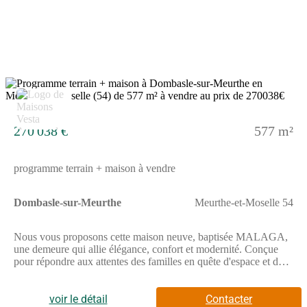
axes routier et autoroutier (A33) et à 9 mn grâce à la
gare.N'attendez plus, pour toutes informations complémentaires,
prenez contact avec votre conseiller Nexity !Pour toutes
informations complémentaires, prenez contact avec nous !
5
270 038 €
577 m²
programme terrain + maison à vendre
Dombasle-sur-Meurthe
Meurthe-et-Moselle 54
Nous vous proposons cette maison neuve, baptisée MALAGA,
une demeure qui allie élégance, confort et modernité. Conçue
pour répondre aux attentes des familles en quête d'espace et de
bien-être, la MALAGA offre une surface habitable de 105 m²,
judicieusement répartie pour maximiser le confort de vie.Le
modèle MALAGA se distingue par son architecture en L avec
voir le détail
Contacter