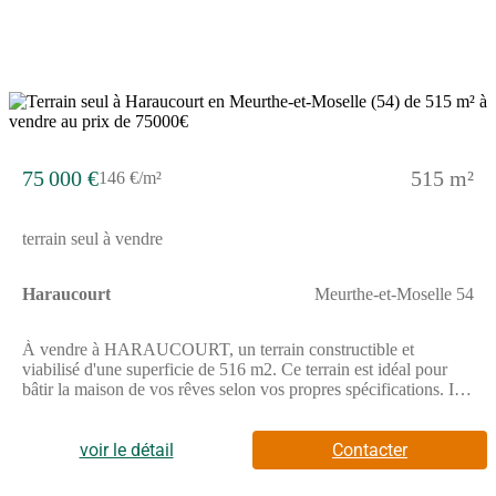
6
75 000 €
515 m²
146 €/m²
terrain seul à vendre
Haraucourt
Meurthe-et-Moselle 54
À vendre à HARAUCOURT, un terrain constructible et
viabilisé d'une superficie de 516 m2. Ce terrain est idéal pour
bâtir la maison de vos rêves selon vos propres spécifications. Il
est situé dans un quartier calme et paisible, offrant ainsi un cadre
de vie agréable. Avec une superficie de 516 m2, vous aurez
amplement d'espace pour réaliser tous vos projets immobiliers.
voir le détail
Contacter
Ce terrain est parfait pour les personnes qui souhaitent profiter
de la tranquillité de la campagne tout en étant proche de la ville.