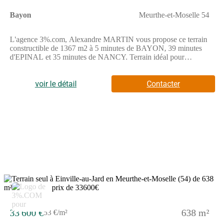
Bayon
Meurthe-et-Moselle 54
L'agence 3%.com, Alexandre MARTIN vous propose ce terrain
constructible de 1367 m2 à 5 minutes de BAYON, 39 minutes
d'EPINAL et 35 minutes de NANCY. Terrain idéal pour
concrétiser votre projet de construction. Les atouts : Belle
superficie pour une maison familiale. Environnement calme et
agréable. Proche des commodités tout en profitant de la
voir le détail
Contacter
tranquilité. L' endroit parfait pour imaginer et construire la
maison de vos rêves. Prix de vente : 60 400 EUR dont 5400
EUR d'honoraires à la charge de l'acquéreur. Contact et
Information Alexandre MARTIN (Numéro supprimé) Agent
Mandataire 3%.com Lorraine Immo RSAC 917 662 363
NANCY - Annonce rédigée et publiée par un Agent Mandataire
-
5
33 600 €
638 m²
53 €/m²