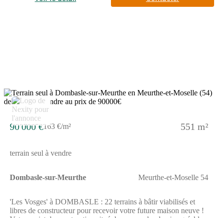
collège et lycée). Vous pourrez également profiter des activités
proposées par la ville (stade de foot, centre socio-culturel,
nombreuses associations).Dombasle est idéalement située, à 20
mn de Nancy (Technopole, CHU de Brabois, Dynapole) par les
axes routier et autoroutier (A33) et à 9 mn grâce à la
gare.N'attendez plus, pour toutes informations complémentaires,
prenez contact avec votre conseiller Nexity !Pour toutes
informations complémentaires, prenez contact avec nous !
7
90 000 €
551 m²
163 €/m²
terrain seul à vendre
Dombasle-sur-Meurthe
Meurthe-et-Moselle 54
'Les Vosges' à DOMBASLE : 22 terrains à bâtir viabilisés et
libres de constructeur pour recevoir votre future maison neuve !