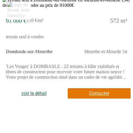
7
91 000 €
572 m²
159 €/m²
terrain seul à vendre
Dombasle-sur-Meurthe
Meurthe-et-Moselle 54
'Les Vosges' à DOMBASLE : 22 terrains à bâtir viabilisés et
libres de constructeur pour recevoir votre future maison neuve !
Votre projet de construction situé dans un cadre de vie agréable
où vous disposerez de tous les commerces et infrastructures
nécessaires (boulangeries, épicerie, boucherie, coiffeurs,
banques, médecins, supermarchés, écoles maternelles, primaires,
voir le détail
Contacter
collège et lycée). Vous pourrez également profiter des activités
proposées par la ville (stade de foot, centre socio-culturel,
nombreuses associations).Dombasle est idéalement située, à 20
mn de Nancy (Technopole, CHU de Brabois, Dynapole) par les
axes routier et autoroutier (A33) et à 9 mn grâce à la
gare.N'attendez plus, pour toutes informations complémentaires,
prenez contact avec votre conseiller Nexity !Pour toutes