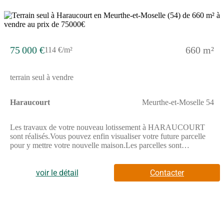
5
75 000 €
660 m²
114 €/m²
terrain seul à vendre
Haraucourt
Meurthe-et-Moselle 54
Les travaux de votre nouveau lotissement à HARAUCOURT
sont réalisés.Vous pouvez enfin visualiser votre future parcelle
pour y mettre votre nouvelle maison.Les parcelles sont
délimitées par des bornes et viabilisées.Vous n'avez plus qu'à
implanter votre nouvelle maison.Venez vite visiter ses terrains
situés à la sortie du village d'Haraucourt, direction
voir le détail
Contacter
Drouville.Idéalement situé proche de NANCY.Pour plus
d'informations ou pour organiser une visite,veuillez contacter le
06 78 834 984 ou (Numéro supprimé)Les informations sur les
risques auxquels ce bien est exposé sont disponibles sur le site
Géorisques : www.georisques.gouv.fr.