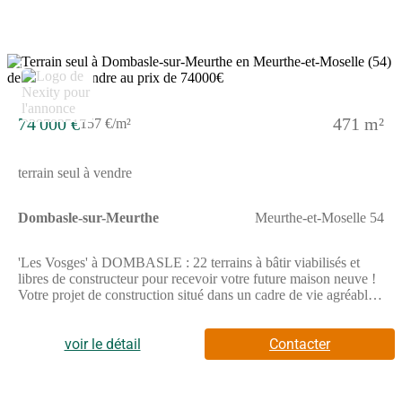
informations complémentaires, prenez contact avec nous !
7
74 000 €
471 m²
157 €/m²
terrain seul à vendre
Dombasle-sur-Meurthe
Meurthe-et-Moselle 54
'Les Vosges' à DOMBASLE : 22 terrains à bâtir viabilisés et
libres de constructeur pour recevoir votre future maison neuve !
Votre projet de construction situé dans un cadre de vie agréable
où vous disposerez de tous les commerces et infrastructures
nécessaires (boulangeries, épicerie, boucherie, coiffeurs,
banques, médecins, supermarchés, écoles maternelles, primaires,
voir le détail
Contacter
collège et lycée). Vous pourrez également profiter des activités
proposées par la ville (stade de foot, centre socio-culturel,
nombreuses associations).Dombasle est idéalement située, à 20