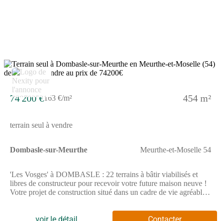
mn de Nancy (Technopole, CHU de Brabois, Dynapole) par les
axes routier et autoroutier (A33) et à 9 mn grâce à la
gare.N'attendez plus, pour toutes informations complémentaires,
prenez contact avec votre conseiller Nexity !Pour toutes
informations complémentaires, prenez contact avec nous !
7
74 200 €
454 m²
163 €/m²
terrain seul à vendre
Dombasle-sur-Meurthe
Meurthe-et-Moselle 54
'Les Vosges' à DOMBASLE : 22 terrains à bâtir viabilisés et
libres de constructeur pour recevoir votre future maison neuve !
Votre projet de construction situé dans un cadre de vie agréable
où vous disposerez de tous les commerces et infrastructures
nécessaires (boulangeries, épicerie, boucherie, coiffeurs,
banques, médecins, supermarchés, écoles maternelles, primaires,
voir le détail
Contacter