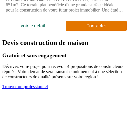
651m2. Ce terrain plat bénéficie d'une grande surface idéale
pour la construction de votre futur projet immobilier. Une étude
géotechnique a déjà été effectuée, vous garantissant la solidité du
terrain.Idéalement situé dans un quartier calme, ce terrain offre
de nombreuses possibilités pour la construction de votre maison
voir le détail
Contacter
ou de votre investissement immobilier.Venez voir ce terrain à
HARAUCOURT, proche de NANCY, libre de constructeur, qui
vous permettra de réaliser votre projet de construction à vos
Devis construction de maison
goûts.Taxe d'aménagement communale : 10 %Contactez-nous
au 06 78 834 984 pour plus d'informations et pour programmer
Gratuit et sans engagement
une visite. Ne manquez pas cette opportunité d'acquérir un
terrain de qualité dans un environnement privilégié.Type de bien
Décrivez votre projet pour recevoir 4 propositions de constructeurs
: Terrain.Les informations sur les risques auxquels ce bien est
réputés. Votre demande sera transmise uniquement à une sélection
exposé sont disponibles sur le site Géorisques :
de constructeurs de qualité présents sur votre région !
www.georisques.gouv.fr.
Trouver un professionnel