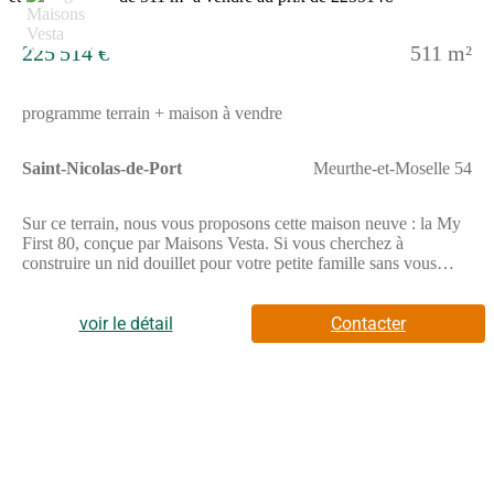
publiée par un Agent Mandataire -
225 514 €
511 m²
programme terrain + maison à vendre
Saint-Nicolas-de-Port
Meurthe-et-Moselle 54
Sur ce terrain, nous vous proposons cette maison neuve : la My
First 80, conçue par Maisons Vesta. Si vous cherchez à
construire un nid douillet pour votre petite famille sans vous
ruiner, notre My First 80 est la meilleure des options. Icône de
notre gamme premier prix, c’est une maison familiale de premier
choix pour un vraiment tout petit prix. De conception bien
voir le détail
Contacter
équilibrée, cette habitation de plain-pied très stylée et
contemporaine va vous permettre de réaliser votre rêve de
maison même si vous avez un budget serré.La My First 80, une
maison équilibrée pour un maxi confortLa surface habitable de
ce pavillon de style est de 80 m². Vous adorerez les
caractéristiques harmonieuses de cette très belle demeure si
fonctionnelle, avec son vaste séjour-cuisine où il fait vraiment
bon vivre et son espace nuit comprenant trois jolies