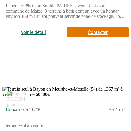
L' agence 3%.Com Sophie PARISET, vend 3 lots sur la
commune de Maixe. 3 terrains à bâtir dont un avec un hangar
environ 160 m2 au sol pouvant servir de zone de stockage, libre
de constructeurs de 1600 m2 à 1800m2. Terrains idéalement
situés à quelques minutes d'Einville, 30 minutes de Nancy, 25
minutes d'Essey-les-nancy et 10 minutes de Lunéville.
voir le détail
Contacter
DESCRIPTIF DE CE PROGRAMME DE TERRAINS A
BÂTIR 3 LOTS A MAIXE, le long du canal !! LOT 1 : 1600
M2 63 000 EUROS LOT 2 : 1600 M2 63 000 EUROS LOT 3 :
1800 M2 avec le hangar 63 000 EUROS Les frais d'agences
sont calculés dans le prix !! Passez de l'idée au projet avec ce
terrain à MAIXE !! Votre contact : Sophie PARISET, agent
commercial No RSAC NANCY : 903533602 TEL : (Numéro
supprimé) Annonce proposée par un agent commercial Les
informations sur les risques auxquels ce bien est exposé sont
disponibles sur le site Géorisques - Annonce rédigée et publiée
par un Agent Mandataire -
3
60 400 €
1 367 m²
44 €/m²
terrain seul à vendre