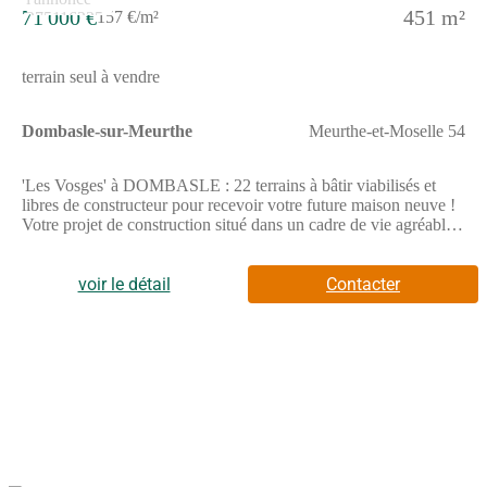
71 000 €
451 m²
157 €/m²
terrain seul à vendre
Dombasle-sur-Meurthe
Meurthe-et-Moselle 54
'Les Vosges' à DOMBASLE : 22 terrains à bâtir viabilisés et
libres de constructeur pour recevoir votre future maison neuve !
Votre projet de construction situé dans un cadre de vie agréable
où vous disposerez de tous les commerces et infrastructures
nécessaires (boulangeries, épicerie, boucherie, coiffeurs,
banques, médecins, supermarchés, écoles maternelles, primaires,
voir le détail
Contacter
collège et lycée). Vous pourrez également profiter des activités
proposées par la ville (stade de foot, centre socio-culturel,
nombreuses associations).Dombasle est idéalement située, à 20
mn de Nancy (Technopole, CHU de Brabois, Dynapole) par les
axes routier et autoroutier (A33) et à 9 mn grâce à la
gare.N'attendez plus, pour toutes informations complémentaires,
prenez contact avec votre conseiller Nexity !Pour toutes
informations complémentaires, prenez contact avec nous !