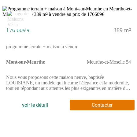
11
176 609 €
389 m²
programme terrain + maison à vendre
Mont-sur-Meurthe
Meurthe-et-Moselle 54
Nous vous proposons cette maison neuve, baptisée
LOUISIANE, un modèle qui incarne l'élégance et la modernité,
tout en répondant aux attentes les plus exigeantes en matière de
confort et de fonctionnalité. Avec une surface habitable de 75
m², répartie sur deux niveaux (R+1), cette maison est conçue
pour s'adapter parfaitement à la vie de famille.La LOUISIANE
voir le détail
Contacter
se distingue par son architecture soignée et ses finitions de
qualité. Elle comprend 3 chambres spacieuses, offrant ainsi un
espace de vie idéal pour une famille. Le salon, la salle à manger
et la cuisine forment un ensemble de 4 pièces lumineuses et
chaleureuses, conçues pour partager des moments précieux en