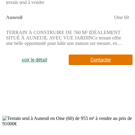
terrain seul à vendre
Auneuil
Oise 60
TERRAIN À CONSTRUIRE DE 760 M² IDÉALEMENT
SITUÉ À AUNEUIL AVEC VUE JARDINCe terrain offre
une belle opportunité pour bâtir une maison sur mesure, en
profitant d'un espace extérieur agréable et d'une vue sur jardin. Il
est situé idéalement à Auneuil.Il est possible d'imaginer votre
projet personnalisé sur cette parcelle de 760 m², qui vous
voir le détail
Contacter
permettra de créer un cadre de vie à votre
image.ENVIRONNEMENTAuneuil est une commune calme à
proximité de Beauvais, située à 10 km de cette grande ville. Les
accès routiers sont également bien desservis avec la nationale
N31 à 3 km et l'autoroute A16 à 10 km. Deux gares se trouvent
à proximité, celles de Saint-Sulpice - Auteuil et Beauvais.Pour
les familles, plusieurs établissements scolaires sont accessibles :
l'école élémentaire le Vieux Lavoir à quelques minutes à pied,
l'école primaire de la Petite Colline et le collège le Point du Jour
situés à moins de 10 minutes à pied.La vie locale bénéficie aussi
de divers commerces et services à proximité, ainsi que de
3
plusieurs restaurants et une bibliothèque situés à une courte
distance.Il y a un court de tennis à portée de main, idéal pour les