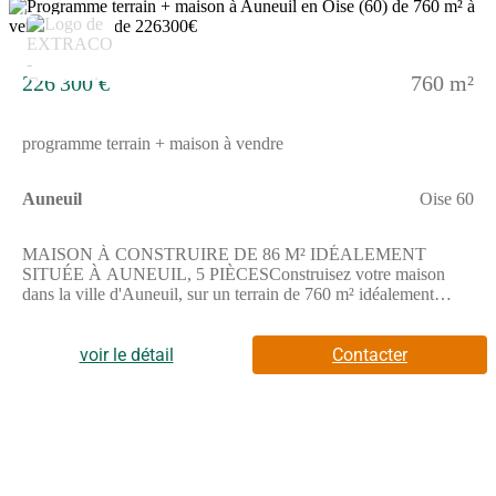
4
226 300 €
760 m²
programme terrain + maison à vendre
Auneuil
Oise 60
MAISON À CONSTRUIRE DE 86 M² IDÉALEMENT
SITUÉE À AUNEUIL, 5 PIÈCESConstruisez votre maison
dans la ville d'Auneuil, sur un terrain de 760 m² idéalement
situé. Profitez de l'opportunité de réaliser un projet adapté à vos
besoins dans ce secteur résidentiel.Cette maison à réaliser offre 5
pièces dont 3 chambres, une cuisine ainsi qu'une salle de bains
voir le détail
Contacter
avec baignoire. Elle propose un espace de vie aménageable
selon vos envies.Elle s'élève sur 2 niveaux, comprenant un
étage, ce qui permet de bénéficier d'une organisation optimale
des espaces.La maison bénéficie d'un terrain de 760 m², offrant
un cadre propice aux activités extérieures et à l'aménagement
d'un extérieur personnalisé.ENVIRONNEMENTSituée à
Auneuil, cette adresse se trouve à 10 km de la grande ville de