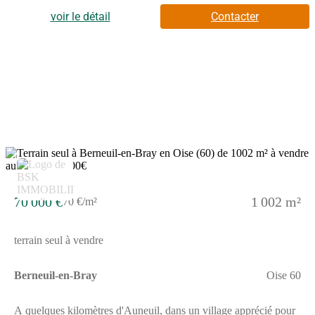
concevoir votre projet idéal.Le terrain est libre de tout
constructeur.La viabilisation reste à prévoir, néanmoins le CU a
voir le détail
Contacter
été effectué.Situé à moins de 10 Kilomètres de Beauvais, ce
terrain vaut le coup d'œil!Cette annonce référence 312552 vous
est présentée par votre agent commercial BSK Immobilier
CINDY ANDRY (EI) immatriculé au RSAC de BEAUVAIS
(60000) sous le numéro 85(Numéro supprimé)13.Prix du bien :
70 000,00 €Les honoraires d'agence sont à la charge du
vendeur.Les informations sur les risques auxquels ce bien est
exposé sont disponibles sur le site Géorisques :
www.georisques.gouv.fr
2
70 000 €
1 002 m²
70 €/m²
terrain seul à vendre
Berneuil-en-Bray
Oise 60
A quelques kilomètres d'Auneuil, dans un village apprécié pour