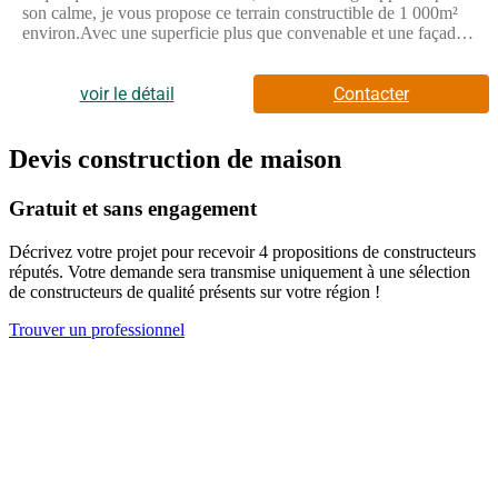
son calme, je vous propose ce terrain constructible de 1 000m²
environ.Avec une superficie plus que convenable et une façade
avoisinant les 22 mètres linéaires (environ), ce terrain vous offre
la possibilité de concevoir votre projet idéal.La viabilisation reste
à prévoir, néanmoins le CU a été effectué.Terrain libre de tout
voir le détail
Contacter
constructeur.Beauvais à moins de 10 Kilomètres.N'attendez
plus!Cette annonce référence 312557 vous est présentée par
votre agent commercial BSK Immobilier CINDY ANDRY (EI)
Devis construction de maison
immatriculé au RSAC de BEAUVAIS (60000) sous le numéro
85(Numéro supprimé)13.Prix du bien : 70 000,00 €Les
Gratuit et sans engagement
honoraires d'agence sont à la charge du vendeur.Les
informations sur les risques auxquels ce bien est exposé sont
Décrivez votre projet pour recevoir 4 propositions de constructeurs
disponibles sur le site Géorisques : www.georisques.gouv.fr
réputés. Votre demande sera transmise uniquement à une sélection
de constructeurs de qualité présents sur votre région !
Trouver un professionnel