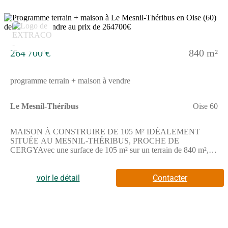
km.Une école élémentaire est accessible à pied.Des commerces
se trouvent autour du secteur.NOUS CONTACTER Cette vente
est proposée au prix de 239700 euros.Prenez contact avec
6
Carole GOITA de Les Maisons Extraco Les Andelys pour
obtenir plus de renseignements au (Numéro supprimé).
264 700 €
840 m²
programme terrain + maison à vendre
Le Mesnil-Théribus
Oise 60
MAISON À CONSTRUIRE DE 105 M² IDÉALEMENT
SITUÉE AU MESNIL-THÉRIBUS, PROCHE DE
CERGYAvec une surface de 105 m² sur un terrain de 840 m²,
cette maison à bâtir est idéalement située au Mesnil-
Théribus.Cette maison à édifier propose 5 pièces, dont 4
chambres, pour une organisation de vie adaptée. Elle dispose
voir le détail
Contacter
également de 2 salles de bains et d'une cuisine.Elle s'étend sur 2
niveaux, offrant un agencement réparti pour plus de confort.Un
terrain de 840 m² accompagne ce projet, offrant un espace
extérieur pour aménager selon vos
envies.ENVIRONNEMENTSituée au Mesnil-Théribus, cette