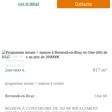
correspondant à vos besoins, avec des extérieurs agréables.Elle
voir le détail
Contacter
comprend cinq pièces, incluant trois chambres et une salle de
bains équipée d'une baignoire, ainsi qu'une cuisine. Aucune
toilette séparée n'est présente pour le moment.Cette maison à
bâtir est de plain-pied, facilitant ainsi son accès et son
aménagement. Elle bénéficie d'une implantation pratique dans
un secteur recherché.Elle possède un terrain de 817 m², offrant
de belles possibilités d'aménagement
extérieur.ENVIRONNEMENTBerneuil-en-Bray est une
commune calme située à proximité de Beauvais, grande ville à
10 kilomètres. Le bien bénéficie d'un accès aux transports avec
plusieurs gares dans un rayon de moins de 10 kilomètres : Saint-
5
Sulpice - Auteuil, Laboissière - Le Déluge, Beauvais, et Rochy-
Condé. La nationale N31 est accessible à 5 kilomètres, tandis
que l'autoroute A16 est à 7 kilomètres. Une école primaire se
269 000 €
817 m²
trouve à seulement quelques minutes à pied, l'École Primaire du
Peuplier. Autour du bien, plusieurs commerces sont présents
pour répondre aux besoins du quotidien.NOUS
programme terrain + maison à vendre
CONTACTERLa vente de ce bien est proposée au prix de 255
000 euros. Le vendeur est un partenaire de Maisons
Balency.Pour obtenir plus d'informations, n'hésitez pas à
Berneuil-en-Bray
Oise 60
contacter Mylann URBANSKY au (Numéro supprimé). Il se
tient à votre disposition pour répondre à toutes vos questions et
vous accompagner dans votre projet.Annonce proposée par un
MAISON À CONSTRUIRE DE 102 M² IDÉALEMENT
Agent Commercial Partenaire.