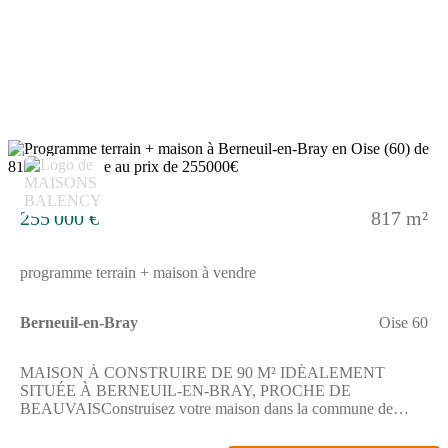
WC séparé n'est présent.Elle s'organise sur deux niveaux,
permettant d'optimiser les espaces de vie tout en conservant une
certaine intimité.Elle s'ouvre sur un terrain de 817 m², parfait
pour vos projets extérieurs et vos aménagements
personnels.ENVIRONNEMENTBerneuil-en-Bray, commune
calme, se trouve à 10 kilomètres environ de Beauvais, offrant un
accès facile aux commodités de la grande ville. La région est
desservie par la nationale N31 et l'autoroute A16 à
respectivement 5 et 7 kilomètres. Quatre gares sont à proximité,
4
notamment Beauvais, Saint-Sulpice - Auteuil et Rochy-Condé.
Une école primaire se situe à moins de dix minutes à pied. Des
commerces sont également accessibles aux alentours.NOUS
255 000 €
817 m²
CONTACTERLa maison est en vente au prix de 245000 euros.
Le vendeur est un partenaire de Maisons Balency.Pour plus
d'informations, contactez Mylann Urbansky du constructeur de
programme terrain + maison à vendre
maisons Maisons Balency Baillet-en-France au (Numéro
supprimé). N'hésitez pas à prendre contact pour découvrir ce
projet.Annonce proposée par un Agent Commercial Partenaire.
Berneuil-en-Bray
Oise 60
MAISON À CONSTRUIRE DE 90 M² IDÉALEMENT
SITUÉE À BERNEUIL-EN-BRAY, PROCHE DE
BEAUVAISConstruisez votre maison dans la commune de
Berneuil-en-Bray. Implantée sur un terrain de 817 m², cette
habitation à bâtir offre la possibilité de créer un espace