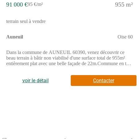
activités de loisirs.Il est possible de rejoindre rapidement le
91 000 €
955 m²
95 €/m²
centre-ville ou d'autres communes grâce à un réseau de
transports.NOUS CONTACTERCe terrain est vendu par un
partenaire de Les Maisons Extraco.Le prix est de 73 000
terrain seul à vendre
euros.Pour plus d'informations, prenez contact avec Carole
GOITA.Ce terrain de 760 m² représente une occasion
intéressante pour concrétiser votre projet immobilier sur
Auneuil
Oise 60
mesure.N'hésitez pas à joindre Carole GOITA pour discuter de
cette offre et avancer dans votre projet.
Dans la commune de AUNEUIL 60390, venez découvrir ce
beau terrain à bâtir non viabilisé d'une surface total de 955m²
entièrement plat avec une belle façade de 22m.Commune en tout
à l'égout.CU positif et étude de sol G1 effectué.Prix : 91 000
Euros **Dont Honoraires 7.06 % TTC à la charge de
l'acquéreur calculés sur la base du prix net vendeurPrix hors
voir le détail
Contacter
honoraires : 85 000 EurosMontant estimé des dépenses
annuelles d'énergie pour un usage standard : non
communiqué.Les informations sur les risques auxquels ce bien
est exposé sont disponibles sur le site Géorisques : www.
georisques. gouv. fr