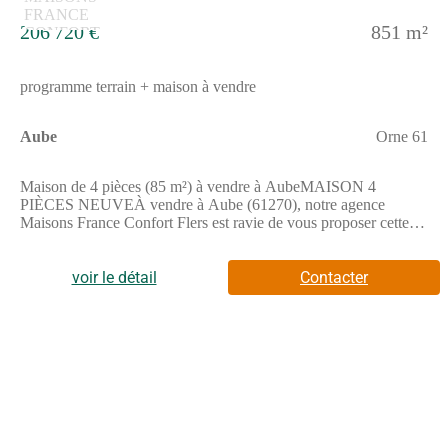
206 720 €
851 m²
programme terrain + maison à vendre
Aube
Orne 61
Maison de 4 pièces (85 m²) à vendre à AubeMAISON 4
PIÈCES NEUVEÀ vendre à Aube (61270), notre agence
Maisons France Confort Flers est ravie de vous proposer cette
maison de 4 pièces de plain-pied de 85 m². Elle comporte trois
chambres, une cuisine et une salle de bains.Le terrain du bien est
de 851 m².Cette maison est neuve.Il y a l'École Primaire
voir le détail
Contacter
Comtesse de Ségur à moins de 10 minutes à pied. Côté
transports en commun, on trouve les gares L'Aigle et Sainte-
Gauburge à moins de 10 minutes en voiture. L'autoroute A28 et
la nationale N12 sont accessibles à moins de 19 km. Il y a un
tennis, une bibliothèque, deux boulangeries, deux commerces et
une épicerie à proximité de la maison.Elle est proposée à l'achat
pour 206 720 €.Contactez notre constructeur (Guillaume GELY
: (Numéro supprimé)) pour plus d'informations sur la maison.
Maisons France Confort Flers vous accompagne à toutes les