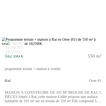
de 9 km incluent plusieurs collèges et lycées, notamment le
collège Molière et le lycée polyvalent Napoleon. Vous trouverez
aussi des commerces à proximité pour vos besoins
quotidiens.NOUS CONTACTERCe terrain est vendu par un
partenaire de Maisons France Confort.Le prix est de 22 000
euros.Pour obtenir plus d'informations, n'hésitez pas à joindre
Alicia LAINE au (Numéro supprimé). Elle vous accompagnera
dans votre projet.Annonce proposée par un Agent Commercial
Partenaire.
13
182 590 €
550 m²
programme terrain + maison à vendre
Rai
Orne 61
MAISON À CONSTRUIRE DE 101 M² PROCHE DE RAI, 5
PIÈCES.Située à Rai, cette maison à bâtir propose une surface
habitable de 101 m² sur un terrain de 550 m².Elle comprend 5
pièces dont 4 chambres, une cuisine et une salle de bains. Vous