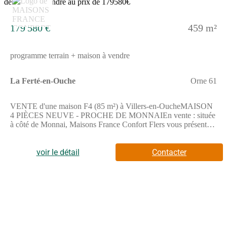
179 580 €
459 m²
programme terrain + maison à vendre
La Ferté-en-Ouche
Orne 61
VENTE d'une maison F4 (85 m²) à Villers-en-OucheMAISON
4 PIÈCES NEUVE - PROCHE DE MONNAIEn vente : située
à côté de Monnai, Maisons France Confort Flers vous présente
cette maison de 4 pièces de plain-pied de 85 m² à Villers-en-
Ouche (61550).Conçue de plain-pied, elle offre trois chambres,
une cuisine et une salle de bains. La maison est neuve.Le terrain
voir le détail
Contacter
de la propriété est de 459 m².Une école primaire est implantée
dans le quartier. L'autoroute A28 est accessible à 15 km.Elle est
proposée à l'achat pour 179 580 €.Prenez contact avec notre
agence (GELY Guillaume : (Numéro supprimé)) pour tout
renseignement sur cette maison ou sur les modalités de vente.
Maisons France Confort Flers est là pour vous accompagner à
toutes les étapes de l'achat.