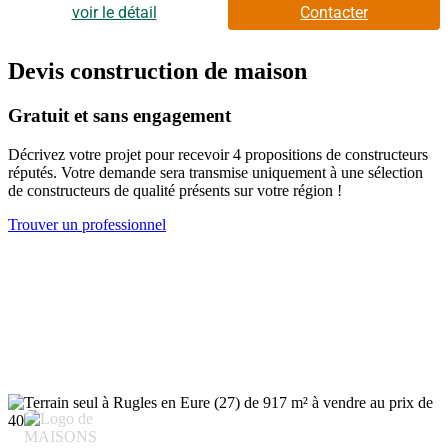
annonce référence 319067 vous est présentée par votre agent
voir le détail
Contacter
commercial BSK Immobilier JULIE LEGENTIL (EI)
immatriculé au RSAC de ALENCON (61000) sous le numéro
89516585000010.Prix du bien : 13 000,00 €Les honoraires
Devis construction de maison
d'agence sont à la charge du vendeur.Les informations sur les
risques auxquels ce bien est exposé sont disponibles sur le site
Gratuit et sans engagement
Géorisques : www.georisques.gouv.fr
Décrivez votre projet pour recevoir 4 propositions de constructeurs
réputés. Votre demande sera transmise uniquement à une sélection
de constructeurs de qualité présents sur votre région !
Trouver un professionnel