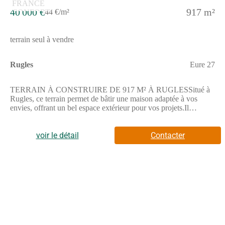
40 000 €
917 m²
44 €/m²
terrain seul à vendre
Rugles
Eure 27
TERRAIN À CONSTRUIRE DE 917 M² À RUGLESSitué à
Rugles, ce terrain permet de bâtir une maison adaptée à vos
envies, offrant un bel espace extérieur pour vos projets.Il
bénéficie d'une superficie totale de 917 m², idéale pour un
aménagement extérieur agréable.Il jouit d'une proximité avec la
gare de L'Aigle située à 9 km, facilitant vos déplacements. Un
voir le détail
Contacter
collège se trouve à 10 minutes à pied. Vous trouverez également
des commerces autour du terrain, ainsi que plusieurs restaurants
à quelques minutes.NOUS CONTACTERCe terrain est vendu
par un partenaire de Maisons France Confort Boos au prix de 40
000 euros.Pour plus d'informations, contactez Alicia LAINE au
(Numéro supprimé). Elle se tient à votre disposition pour
répondre à vos questions et vous accompagner dans votre
projet.Annonce proposée par un Agent Commercial Partenaire.