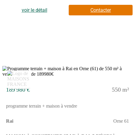
apprécierez l'organisation fonctionnelle de l'espace.Elle est de
plain-pied, offrant une disposition sur un seul niveau.Elle
voir le détail
Contacter
bénéficie d'un terrain de 550 m².ENVIRONNEMENTRai est
une commune où vous trouverez des commerces à proximité. La
gare de L'Aigle est accessible à 8 km. Les établissements
scolaires comprennent plusieurs collèges et un lycée polyvalent
situés dans un rayon d'environ 8 km.NOUS
CONTACTERCette vente est proposée au prix de 182 590
euros. Le vendeur est un partenaire de Maisons France
Confort.Pour plus d'informations, contactez Alicia LAINE au
(Numéro supprimé). Elle se tient à votre disposition pour
répondre à vos questions.Annonce proposée par un Agent
Commercial Partenaire.
4
189 980 €
550 m²
programme terrain + maison à vendre
Rai
Orne 61