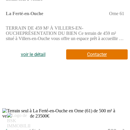
La Ferté-en-Ouche
Orne 61
TERRAIN DE 459 M² À VILLERS-EN-
OUCHEPRÉSENTATION DU BIEN Ce terrain de 459 m²
situé à Villers-en-Ouche vous offre un espace prêt à accueillir la
construction de votre future maison.Il s'agit d'un terrain nu, sans
pièces ni commodités bâties présentes à ce jour.Le terrain
dispose d'une superficie totale de 459 m², un espace idéal pour
voir le détail
Contacter
réaliser votre projet de construction selon vos
envies.ENVIRONNEMENTLe terrain se trouve à Villers-en-
Ouche, une commune dans une zone pavillonnaire calme et
paisible. Vous bénéficiez d'une école primaire à proximité,
facilitant l'accès à l'éducation pour les familles. Pour les
déplacements, l'autoroute A28 est accessible à 15 kilomètres,
permettant de rejoindre rapidement les axes routiers principaux.
La commune est également desservie par un réseau de bus,
assurant des connexions pratiques aux environs. Autour de ce
terrain, vous trouverez des commerces qui facilitent vos besoins
quotidiens.NOUS CONTACTER Ce terrain à bâtir est proposé
4
à la vente au prix de 16 600 euros.Pour toute information
complémentaire ou pour organiser une visite, n'hésitez pas à
contacter Guillaume GELY de l'agence immobilière Maisons