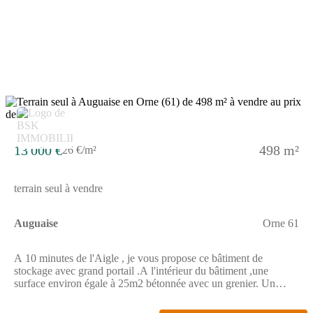
(L'Aigle et Sainte-Gauburge) à moins de 10 minutes en voiture.
L'autoroute A28 et la nationale N12 sont accessibles à moins de
19 km. On trouve un tennis, une bibliothèque, deux
boulangeries, deux commerces et une épicerie à quelques
minutes.Elle est proposée à l'achat pour 275 690 €.Contactez
Guillaume GELY (tél : (Numéro supprimé)) pour tout
renseignement sur cette maison ou sur les démarches à suivre.
Maisons France Confort Flers est là pour vous accompagner à
toutes les étapes de l'achat.
5
13 000 €
498 m²
26 €/m²
terrain seul à vendre
Auguaise
Orne 61
A 10 minutes de l'Aigle , je vous propose ce bâtiment de
stockage avec grand portail .A l'intérieur du bâtiment ,une
surface environ égale à 25m2 bétonnée avec un grenier. Un
terrain d'environ 500m2 encadre ce bien .Raccordement à l'eau
et l'électricité possible.A VISITER ABSOLUMENTCette