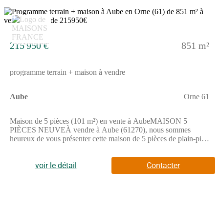
étapes de l'achat et dans toutes vos démarches.
14
215 950 €
851 m²
programme terrain + maison à vendre
Aube
Orne 61
Maison de 5 pièces (101 m²) en vente à AubeMAISON 5
PIÈCES NEUVEÀ vendre à Aube (61270), nous sommes
heureux de vous présenter cette maison de 5 pièces de plain-pied
de 101 m². Son intérieur se divise en quatre chambres, une
cuisine et une salle de bains.Le terrain de la propriété s'étend sur
851 m².La maison est neuve.L'École Primaire Comtesse de
voir le détail
Contacter
Ségur est implantée à moins de 10 minutes à pied. Côté
transports, on trouve les gares L'Aigle et Sainte-Gauburge à
moins de 10 minutes en voiture. L'autoroute A28 et la nationale
N12 sont accessibles à moins de 19 km. Il y a un tennis, une
bibliothèque, deux boulangeries, deux commerces et une
épicerie dans les environs.Elle est proposée à l'achat pour 215