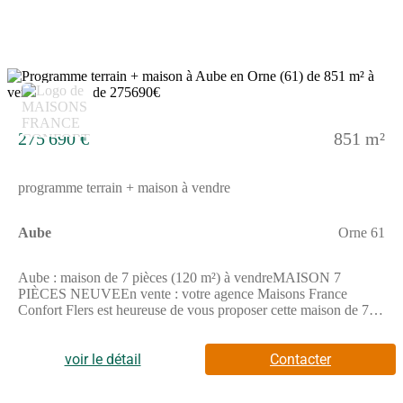
950 €.N'hésitez pas à prendre contact avec Guillaume GELY (tél
: (Numéro supprimé)) pour obtenir de plus amples informations
sur cette maison et sur les modalités de vente. Maisons France
Confort Flers vous accompagne dans tous vos projets
immobiliers et à toutes les étapes de l'achat.
5
275 690 €
851 m²
programme terrain + maison à vendre
Aube
Orne 61
Aube : maison de 7 pièces (120 m²) à vendreMAISON 7
PIÈCES NEUVEEn vente : votre agence Maisons France
Confort Flers est heureuse de vous proposer cette maison de 7
pièces de 120 m² à Aube (61270). Son intérieur dispose de cinq
chambres, d'une cuisine et de deux salles de bains.Le terrain de
cette maison est de 851 m².C'est une maison de 2 niveaux. Elle
voir le détail
Contacter
est neuve.On trouve l'École Primaire Comtesse de Ségur à
moins de 10 minutes à pied. Niveau transports, il y a deux gares