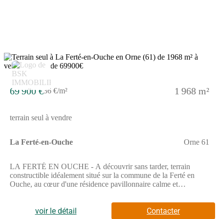
opportunitéOpportunitéCe terrain représente une opportunité
idéale pour un couple, une famille ou un investisseur souhaitant
bâtir un projet sur mesure.Un terrain, une vision, votre futur.Les
informations sur les risques auxquels ce bien est exposé sont
disponibles sur le site Géorisques : www.georisques.gouv.frPrix
de vente : 39 000 €Honoraires charge vendeurContactez votre
consultant megAgence : Farshad SAHRAEI , Tél. : (Numéro
3
supprimé), E-mail : (Email supprimé) - EI - Agent commercial
immatriculé au RSAC de CAEN sous le numéro 813 130 424
69 900 €
1 968 m²
36 €/m²
terrain seul à vendre
La Ferté-en-Ouche
Orne 61
LA FERTÉ EN OUCHE - A découvrir sans tarder, terrain
constructible idéalement situé sur la commune de la Ferté en
Ouche, au cœur d'une résidence pavillonnaire calme et
recherchée.A seulement 15 minutes de la gare SNCF, ce terrain
de 1 968m2 environ offre un emplacement privilégié, parfait
pour un projet de résidence principale, secondaire ou
voir le détail
Contacter