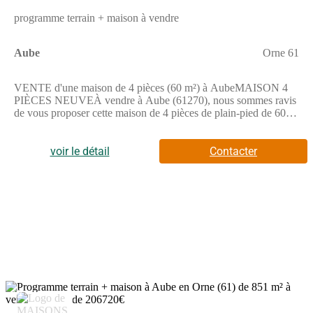
programme terrain + maison à vendre
Aube
Orne 61
VENTE d'une maison de 4 pièces (60 m²) à AubeMAISON 4
PIÈCES NEUVEÀ vendre à Aube (61270), nous sommes ravis
de vous proposer cette maison de 4 pièces de plain-pied de 60
m².Conçue de plain-pied, elle propose deux chambres, une
cuisine et une salle de bains. La maison est neuve.Le terrain de
la propriété s'étend sur 851 m².L'École Primaire Comtesse de
voir le détail
Contacter
Ségur se trouve à moins de 10 minutes à pied. Niveau transports
en commun, il y a deux gares (L'Aigle et Sainte-Gauburge) à
moins de 10 minutes en voiture. L'autoroute A28 et la nationale
N12 sont accessibles à moins de 19 km. On trouve un tennis,
une bibliothèque, deux boulangeries, deux commerces et une
épicerie à quelques minutes du logement.Elle est à vendre pour
la somme de 175 950 €.Contactez notre agence (Guillaume
GELY : (Numéro supprimé)) pour toute question sur cette
maison ou sur les modalités de vente. Maisons France Confort
Flers est là pour vous accompagner à toutes les étapes de l'achat.
12