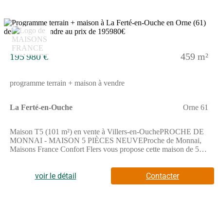
13
195 980 €
459 m²
programme terrain + maison à vendre
La Ferté-en-Ouche
Orne 61
Maison T5 (101 m²) en vente à Villers-en-OuchePROCHE DE
MONNAI - MAISON 5 PIÈCES NEUVEProche de Monnai,
Maisons France Confort Flers vous propose cette maison de 5
pièces de plain-pied de 101 m² en vente à Villers-en-Ouche
(61550). Conçue de plain-pied, elle dispose de quatre chambres,
d'une cuisine et d'une salle de bains.Le terrain du bien est de 459
voir le détail
Contacter
m².La maison est neuve.On trouve une école primaire dans le
quartier. L'autoroute A28 est accessible à 15 km.Elle est à
vendre pour la somme de 195 980 €.Prenez contact avec notre
agence (Guillaume GELY : (Numéro supprimé)) pour tout