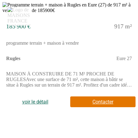
10
185 900 €
917 m²
programme terrain + maison à vendre
Rugles
Eure 27
MAISON À CONSTRUIRE DE 71 M² PROCHE DE
RUGLESAvec une surface de 71 m², cette maison à bâtir se
situe à Rugles sur un terrain de 917 m². Profitez d'un cadre idéal
pour envisager un projet de construction selon vos envies.Cette
maison à édifier comprend trois pièces principales dont deux
chambres. Une cuisine et une salle de bains complètent
voir le détail
Contacter
l'ensemble, offrant un agencement équilibré et adapté.Elle est
implantée sur un seul niveau, facilitant l'accès à tous les espaces
de vie.Le terrain de 917 m² permet d'envisager un extérieur de
belle taille pour aménager un jardin ou un espace de
détente.ENVIRONNEMENTRugles, commune résidentielle,
propose un cadre de vie calme. Elle bénéficie de la proximité de