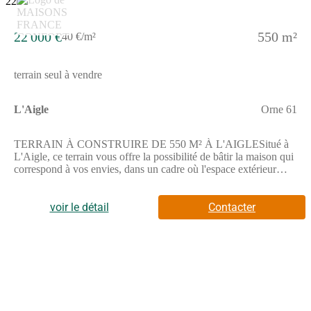
22 000 €
550 m²
40 €/m²
terrain seul à vendre
L'Aigle
Orne 61
TERRAIN À CONSTRUIRE DE 550 M² À L'AIGLESitué à
L'Aigle, ce terrain vous offre la possibilité de bâtir la maison qui
correspond à vos envies, dans un cadre où l'espace extérieur
prendra toute son importance.Il s'agit d'une parcelle de 550 m²,
prête à accueillir votre projet immobilier.Avec une superficie
confortable, il vous permet d'imaginer un espace de vie agréable
voir le détail
Contacter
avec suffisamment de place pour profiter pleinement de votre
futur environnement.Cette parcelle bénéficie d'une surface de
550 m², offrant de belles perspectives pour votre
projet.ENVIRONNEMENTCette parcelle se trouve dans la
commune de L'Aigle, permettant d'accéder facilement à un large
choix d'établissements scolaires, notamment plusieurs écoles
maternelles, primaires, collèges ainsi qu'un lycée polyvalent. La
gare de L'Aigle est également accessible à proximité. Vous