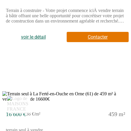
Agent Commercial - Numéro RSAC : alencon 910 568 203 - .
Terrain à construire - Votre projet commence iciÀ vendre terrain
à bâtir offrant une belle opportunité pour concrétiser votre projet
de construction dans un environnement agréable et recherché.Ce
terrain constitue le cadre idéal pour accueillir votre future
maison, que ce soit pour une résidence principale ou secondaire.
Vous aurez la liberté de concevoir un projet à votre image,
voir le détail
Contacter
adapté à vos envies et à votre mode de vie.Les points forts
:Terrain constructibleEnvironnement calme et agréableCadre
idéal pour un projet de vieLiberté de constructionSecteur
recherchéBelle opportunitéOpportunitéCe terrain représente une
belle opportunité pour un couple, une famille ou un investisseur
souhaitant bâtir un projet sur mesure.Un terrain, une vision...
votre futur à construire.Les informations sur les risques auxquels
ce bien est exposé sont disponibles sur le site Géorisques :
www.georisques.gouv.frPrix de vente : 55 000 €Honoraires
charge vendeurContactez votre consultant megAgence : Farshad
SAHRAEI , Tél. : (Numéro supprimé), E-mail : (Email
supprimé) - EI - Agent commercial immatriculé au RSAC de
CAEN sous le numéro 813 130 424
16 600 €
459 m²
36 €/m²
terrain seul à vendre