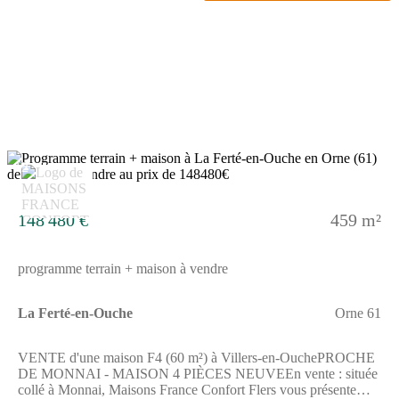
investissement. Environnement résidentiel et agréable Réseaux à
proximité : eau, EDF et tout à l'égout Accès facile, cadre paisible
Possibilité de division du terrain en deux lots, offrant un fort
potentiel pour un projet familial ou investisseurUn bien rare
réunissant qualité de vie, accessibilité et flexibilité de projet. Julie
KOUBY - (Numéro supprimé) - À VISITER RAPIDEMENT -
OPPORTUNITÉ À SAISIRCette annonce référence 318207
vous est présentée par votre agent commercial BSK Immobilier
JULIE KOUBY (EI) immatriculé au RSAC de ALENCON
(61000) sous le numéro 9(Numéro supprimé)012.Prix du bien :
69 900,00 €Les honoraires d'agence sont à la charge du
12
vendeur.Non soumis au DPE.Les informations sur les risques
auxquels ce bien est exposé sont disponibles sur le site
Géorisques : www.georisques.gouv.fr
148 480 €
459 m²
programme terrain + maison à vendre
La Ferté-en-Ouche
Orne 61
VENTE d'une maison F4 (60 m²) à Villers-en-OuchePROCHE
DE MONNAI - MAISON 4 PIÈCES NEUVEEn vente : située
collé à Monnai, Maisons France Confort Flers vous présente