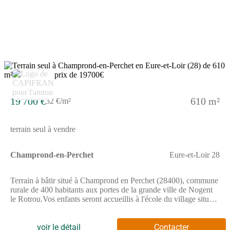
associations vous proposent leurs activités : gymnastique,
patrimoine, sports, parents d'élèves, etc.Superficie du terrain -
588 m².Terrain plat, viabilisé, prêt à construire. Les honoraires
sont à la charge du vendeur.Les informations sur les risques
auxquels ce bien est exposé sont disponibles sur le site
Géorisques : www. georisques. gouv. fr.Réseau Immobilier
CAPIFRANCE - Votre agent commercial (RSAC N(Numéro
supprimé) - Greffe de CHARTRES) Anamaria GRIGORE
Entrepreneur Individuel à Responsabilité Limitée (Numéro
supprimé) - Réf.903856
19 700 €
610 m²
32 €/m²
terrain seul à vendre
Champrond-en-Perchet
Eure-et-Loir 28
Terrain à bâtir situé à Champrond en Perchet (28400), commune
rurale de 400 habitants aux portes de la grande ville de Nogent
le Rotrou.Vos enfants seront accueillis à l'école du village située
à 100m, de la maternelle petite section jusqu'au primaire
CM2.Transport par car assuré vers le collège ou le lycée de
Nogent-le-Rotrou.A 3 km vous trouverez une zone commerciale
voir le détail
Contacter