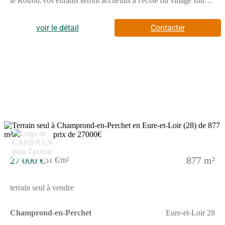
le Rotrou.Vos enfants seront accueillis à l'école du village située
à 100m, de la maternelle petite section jusqu'au primaire
CM2.Transport par car assuré vers le collège ou le lycée de
Nogent-le-Rotrou.A 3 km vous trouverez une zone commerciale
voir le détail
Contacter
comprenant supérette, boulangerie-patisserie, pharmacie, salon
de coiffure, docteurs, point poste, maison de la presse.En
mutualisation avec la commune de Brunelles, diverses
associations vous proposent leurs activités : gymnastique,
patrimoine, sports, parents d'élèves, etc.Superficie du terrain -
640 m².Terrain plat, viabilisé, prêt à construire. Les honoraires
sont à la charge du vendeur.Les informations sur les risques
auxquels ce bien est exposé sont disponibles sur le site
Géorisques : www. georisques. gouv. fr.Réseau Immobilier
CAPIFRANCE - Votre agent commercial (RSAC N(Numéro
supprimé) - Greffe de CHARTRES) Anamaria GRIGORE
Entrepreneur Individuel à Responsabilité Limitée (Numéro
supprimé) - Réf.903858
27 000 €
877 m²
31 €/m²
terrain seul à vendre
Champrond-en-Perchet
Eure-et-Loir 28