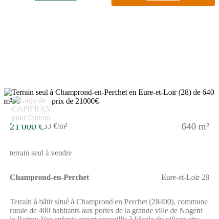
comprenant supérette, boulangerie-patisserie, pharmacie, salon
de coiffure, docteurs, point poste, maison de la presse.En
mutualisation avec la commune de Brunelles, diverses
associations vous proposent leurs activités : gymnastique,
patrimoine, sports, parents d'élèves, etc.Superficie du terrain -
610 m².Terrain plat, viabilisé, prêt à construire. Les honoraires
sont à la charge du vendeur.Les informations sur les risques
auxquels ce bien est exposé sont disponibles sur le site
Géorisques : www. georisques. gouv. fr.Réseau Immobilier
CAPIFRANCE - Votre agent commercial (RSAC N(Numéro
supprimé) - Greffe de CHARTRES) Anamaria GRIGORE
Entrepreneur Individuel à Responsabilité Limitée (Numéro
supprimé) - Réf.903857
21 000 €
640 m²
33 €/m²
terrain seul à vendre
Champrond-en-Perchet
Eure-et-Loir 28
Terrain à bâtir situé à Champrond en Perchet (28400), commune
rurale de 400 habitants aux portes de la grande ville de Nogent