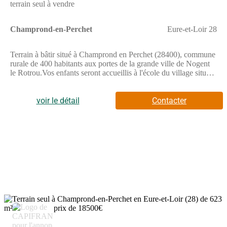
terrain seul à vendre
collaboration avec notre partenaire foncier selon disponibilités.
Contact : au (Numéro supprimé).
Champrond-en-Perchet
Eure-et-Loir 28
Terrain à bâtir situé à Champrond en Perchet (28400), commune
rurale de 400 habitants aux portes de la grande ville de Nogent
le Rotrou.Vos enfants seront accueillis à l'école du village située
à 100m, de la maternelle petite section jusqu'au primaire
CM2.Transport par car assuré vers le collège ou le lycée de
Nogent-le-Rotrou.A 3 km vous trouverez une zone commerciale
voir le détail
Contacter
comprenant supérette, boulangerie-patisserie, pharmacie, salon
de coiffure, docteurs, point poste, maison de la presse.En
mutualisation avec la commune de Brunelles, diverses
associations vous proposent leurs activités : gymnastique,
patrimoine, sports, parents d'élèves, etc.Superficie du terrain -
526 m².Terrain plat, viabilisé, prêt à construire. Les honoraires
sont à la charge du vendeur.Les informations sur les risques
auxquels ce bien est exposé sont disponibles sur le site
Géorisques : www. georisques. gouv. fr.Réseau Immobilier
CAPIFRANCE - Votre agent commercial (RSAC N(Numéro
supprimé) - Greffe de CHARTRES) Anamaria GRIGORE
Entrepreneur Individuel à Responsabilité Limitée (Numéro
supprimé) - Réf.903866