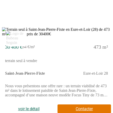
Agent Commercial Partenaire.
30 400 €
473 m²
64 €/m²
terrain seul à vendre
Saint-Jean-Pierre-Fixte
Eure-et-Loir 28
Nous vous présentons une offre rare : un terrain viabilisé de 473
m² dans le lotissement paisible de Saint-Jean-Pierre-Fixte,
accompagné d’une maison neuve modèle Focus Tiny de 73 m².
Cette belle maison, comprenant 4 pièces au total, dont 3
chambres spacieuses, est conçue pour répondre aux attentes des
familles modernes. Son garage intégré de 15 m² offre un espace
voir le détail
Contacter