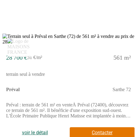
qualité : volets roulants motorisés et connectés, domotique,
carrelage grand format…et bien plus encore.• chauffage par
pompe à chaleur garanti 10 ans : une exclusivité Alysia.Votre
chargée de projet Maisons Alysia vous aide à y voir plus clair et
vous accompagne à chaque étape.—> Contactez nous au
(Numéro supprimé) pour échanger simplement sur votre
projet.LE PROJET PROPOSÉ :Cette maison de 2 chambres
offre une distribution optimisée des pièces sur une superficie de
51 m2 habitable. Ce plan compact a été pensé pour faciliter
l'accès à la propriété avec un budget maîtrisé.Coût du terrain
28 700 €
561 m²
51 €/m²
inclus dans cette offre.Hors peintures et faïence, revêtements de
sol des chambres.Hors assurance dommages ouvrage, frais de
notaire et frais d'adaptation du terrain éventuels.Cette offre est
terrain seul à vendre
proposée en collaboration avec notre partenaire foncier selon
disponibilités. Contact : au (Numéro supprimé).
Préval
Sarthe 72
Préval : terrain de 561 m² en venteÀ Préval (72400), découvrez
ce terrain de 561 m². Il bénéficie d'une exposition sud-ouest.
L'École Primaire Publique Henri Matisse est implantée à moins
de 10 minutes à pied. Niveau transports, il y a deux gares (La
Ferté-Bernard et Le Theil-La Rouge) à moins de 10 minutes en
voiture. L'autoroute A11 est accessible à 11 km.Il est à vendre
voir le détail
Contacter