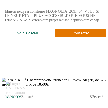
Partenaire.
Maison neuve à construire MAGNOLIA_2CH_54_V1 ET SI
LE NEUF ÉTAIT PLUS ACCESSIBLE QUE VOUS NE
L'IMAGINEZ ?Testez votre projet maison depuis votre canapé
! Sans pression et sans engagement. Pionnier du configurateur
maison en France, Maisons Alysia vous permet de choisir votre
voir le détail
Contacter
maison, votre terrain, vos options et d'obtenir rapidement une
première vision claire de votre budget.—> Rendez-vous sur
notre site maisons-alysia(.com) pour configurer votre projet.CE
QUI FAIT LA DIFFÉRENCE CHEZ ALYSIA• études de
structure béton : chez nous, c'est systématique !• équipements de
qualité : volets roulants motorisés et connectés, domotique,
carrelage grand format…et bien plus encore.• chauffage par
pompe à chaleur garanti 10 ans : une exclusivité Alysia.Votre
chargée de projet Maisons Alysia vous aide à y voir plus clair et
vous accompagne à chaque étape.—> Contactez-nous au
(Numéro supprimé) pour échanger simplement sur votre
projet.LE PROJET PROPOSÉ :Cette maison de 2 chambres
offre une distribution optimisée des pièces. Ce plan compact et
fonctionnel a été pensé pour faciliter l'accès à la propriété avec
un budget maîtrisé.Coût du terrain inclus dans cette offre.Hors
18 500 €
526 m²
35 €/m²
peintures et faïence, revêtements de sol des chambres.Hors
assurance dommages-ouvrage, frais de notaire et frais
d'adaptation du terrain éventuels.Cette offre est proposée en