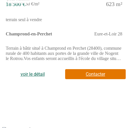
18 500 €
623 m²
30 €/m²
terrain seul à vendre
Champrond-en-Perchet
Eure-et-Loir 28
Terrain à bâtir situé à Champrond en Perchet (28400), commune
rurale de 400 habitants aux portes de la grande ville de Nogent
le Rotrou.Vos enfants seront accueillis à l'école du village située
à 100m, de la maternelle petite section jusqu'au primaire
CM2.Transport par car assuré vers le collège ou le lycée de
Nogent-le-Rotrou.A 3 km vous trouverez une zone commerciale
voir le détail
Contacter
comprenant supérette, boulangerie-patisserie, pharmacie, salon
de coiffure, docteurs, point poste, maison de la presse.En
mutualisation avec la commune de Brunelles, diverses
associations vous proposent leurs activités : gymnastique,
patrimoine, sports, parents d'élèves, etc.Superficie du terrain -
623 m².Terrain plat, viabilisé, prêt à construire. Les honoraires
sont à la charge du vendeur.Les informations sur les risques
auxquels ce bien est exposé sont disponibles sur le site
Géorisques : www. georisques. gouv. fr.Réseau Immobilier
CAPIFRANCE - Votre agent commercial (RSAC N(Numéro