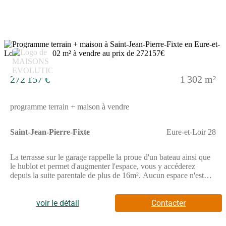
de votre maison. A vous la prochaine Exposition Universelle
!Annonce proposée par un Agent Commercial Partenaire.
9
272 157 €
1 302 m²
programme terrain + maison à vendre
Saint-Jean-Pierre-Fixte
Eure-et-Loir 28
La terrasse sur le garage rappelle la proue d'un bateau ainsi que
le hublot et permet d'augmenter l'espace, vous y accéderez
depuis la suite parentale de plus de 16m². Aucun espace n'est
perdu et tous les mètres carrés sont exploitables sur ce modèle
d'environ 100m² : un grand hall pour vous accueillir qui offre
une vue d'ensemble sur la pièce à vivre et qui dessert l'étage et
voir le détail
Contacter
ses 3 chambres. Cela donne une impression de hauteur, de
dégagement et de liberté, notamment avec les baies vitrées fixes