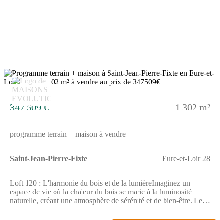
en façade avant, idéales pour faire entrer la lumière. A l'arrière,
le design est plus épuré grâce aux fenêtres de toit .Annonce
proposée par un Agent Commercial Partenaire.
15
347 509 €
1 302 m²
programme terrain + maison à vendre
Saint-Jean-Pierre-Fixte
Eure-et-Loir 28
Loft 120 : L'harmonie du bois et de la lumièreImaginez un
espace de vie où la chaleur du bois se marie à la luminosité
naturelle, créant une atmosphère de sérénité et de bien-être. Le
Loft 120, avec ses 120 m² de plain-pied, est conçu pour vous
offrir un confort absolu au quotidien.Dès l'entrée de 6 m², vous