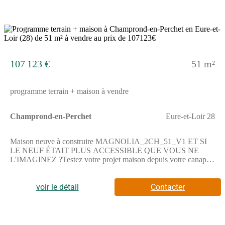
12
107 123 €
51 m²
programme terrain + maison à vendre
Champrond-en-Perchet
Eure-et-Loir 28
Maison neuve à construire MAGNOLIA_2CH_51_V1 ET SI
LE NEUF ÉTAIT PLUS ACCESSIBLE QUE VOUS NE
L'IMAGINEZ ?Testez votre projet maison depuis votre canapé
! Sans pression et sans engagement. Pionnier du configurateur
maison en France, Maisons Alysia vous permet de choisir votre
voir le détail
Contacter
maison, votre terrain, vos options et d'obtenir rapidement une
première vision claire de votre budget.—> Rendez-vous sur
notre site maisons-alysia(.com) pour configurer votre projet.CE
QUI FAIT LA DIFFÉRENCE CHEZ ALYSIA• études de
structure béton : chez nous, c'est systématique !• équipements de