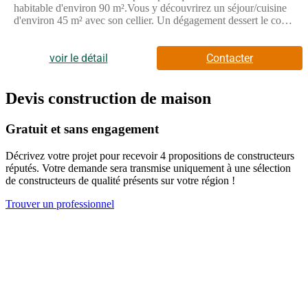
caractéristiques principales de cette maison incluent une verrière,
habitable d'environ 90 m².Vous y découvrirez un séjour/cuisine
une suite parentale, une terrasse couverte et des prises USB
d'environ 45 m² avec son cellier. Un dégagement dessert le coin
murales. Les options les plus demandées par nos clients, telles
nuit composé de trois chambres, de sa salle de bains et de ses
que l'enduit bi-ton et la domotique, sont également
Toilettes indépendants.Cette maison contemporaine vous séduira
disponibles.Insistons sur le fait que cette maison neuve est basse
par sa sobre élégance.Annonce proposée par un Agent
voir le détail
Contacter
consommation et conforme à la RE2020, garantissant ainsi une
Commercial Partenaire.
performance énergétique optimale et un respect des normes
environnementales actuelles.Faites confiance à Babeau-Seguin,
Devis construction de maison
constructeur offrant le meilleur rapport qualité/prix du marché,
pour réaliser votre projet de vie.
Gratuit et sans engagement
Décrivez votre projet pour recevoir 4 propositions de constructeurs
réputés. Votre demande sera transmise uniquement à une sélection
de constructeurs de qualité présents sur votre région !
Trouver un professionnel