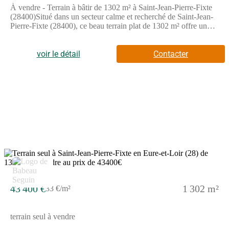
À vendre - Terrain à bâtir de 1302 m² à Saint-Jean-Pierre-Fixte
(28400)Situé dans un secteur calme et recherché de Saint-Jean-
Pierre-Fixte (28400), ce beau terrain plat de 1302 m² offre un
cadre idéal pour votre future maison.Avec une façade de 21
mètres, il permet plusieurs configurations de construction
(maison de plain-pied ou à étage, selon vos envies et le
voir le détail
Contacter
PLU).Terrain viabiliséEnvironnement résidentiel paisible,
proche des commerces, écoles et transportsPrix : 41000€Belle
opportunité à saisir pour concrétiser votre projet de construction
à Saint-Jean-Pierre-Fixte (28400) !Annonce proposée par un
Agent Commercial Partenaire.
43 400 €
1 302 m²
33 €/m²
terrain seul à vendre