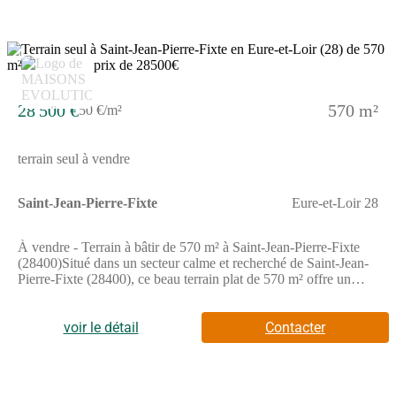
3
28 500 €
570 m²
50 €/m²
terrain seul à vendre
Saint-Jean-Pierre-Fixte
Eure-et-Loir 28
À vendre - Terrain à bâtir de 570 m² à Saint-Jean-Pierre-Fixte
(28400)Situé dans un secteur calme et recherché de Saint-Jean-
Pierre-Fixte (28400), ce beau terrain plat de 570 m² offre un
cadre idéal pour votre future maison.Avec une façade de 17
mètres, il permet plusieurs configurations de construction
(maison de plain-pied ou à étage, selon vos envies et le
voir le détail
Contacter
PLU).Terrain viabiliséEnvironnement résidentiel paisible,
proche des commerces, écoles et transportsPrix : 28500€Belle
opportunité à saisir pour concrétiser votre projet de construction
à Saint-Jean-Pierre-Fixte (28400) !Annonce proposée par un