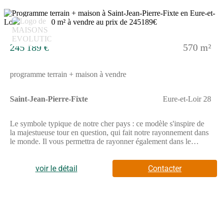
7
245 189 €
570 m²
programme terrain + maison à vendre
Saint-Jean-Pierre-Fixte
Eure-et-Loir 28
Le symbole typique de notre cher pays : ce modèle s'inspire de
la majestueuse tour en question, qui fait notre rayonnement dans
le monde. Il vous permettra de rayonner également dans le
voisinage : ses lignes sortent de l'ordinaire et offrent un point de
vue exceptionnel, l'avancée avec le porche est la signature by
Maisons Evolution et le parement apporte de l'authenticité.Les
voir le détail
Contacter
points de lumière sont les principaux atouts de ce modèle :
l'étage est clair et lumineux grâce la baie vitrée fixe, quelque soit
l'orientation de la maison. Tout est calculé pour que les
ouvertures prennent l'éclat du soleil. Finies les pièces sombres,
117m² habitables pour se sentir à l'aise et être totalement acteur