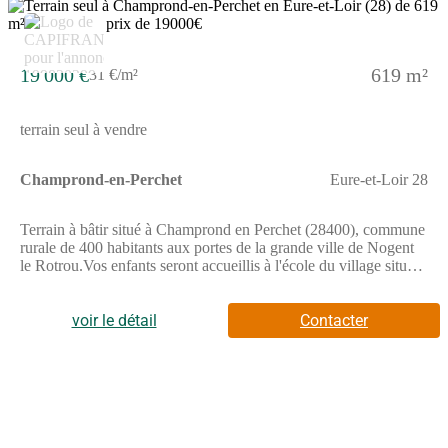
supprimé) - Greffe de CHARTRES) Anamaria GRIGORE
Entrepreneur Individuel à Responsabilité Limitée (Numéro
supprimé) - Réf.903861
19 000 €
619 m²
31 €/m²
terrain seul à vendre
Champrond-en-Perchet
Eure-et-Loir 28
Terrain à bâtir situé à Champrond en Perchet (28400), commune
rurale de 400 habitants aux portes de la grande ville de Nogent
le Rotrou.Vos enfants seront accueillis à l'école du village située
à 100m, de la maternelle petite section jusqu'au primaire
CM2.Transport par car assuré vers le collège ou le lycée de
Nogent-le-Rotrou.A 3 km vous trouverez une zone commerciale
voir le détail
Contacter
comprenant supérette, boulangerie-patisserie, pharmacie, salon
de coiffure, docteurs, point poste, maison de la presse.En
mutualisation avec la commune de Brunelles, diverses
associations vous proposent leurs activités : gymnastique,
patrimoine, sports, parents d'élèves, etc.Superficie du terrain -
619 m².Terrain plat, viabilisé, prêt à construire. Les honoraires
sont à la charge du vendeur.Les informations sur les risques