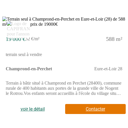
auxquels ce bien est exposé sont disponibles sur le site
Géorisques : www. georisques. gouv. fr.Réseau Immobilier
CAPIFRANCE - Votre agent commercial (RSAC N(Numéro
supprimé) - Greffe de CHARTRES) Anamaria GRIGORE
Entrepreneur Individuel à Responsabilité Limitée (Numéro
supprimé) - Réf.903864
19 000 €
588 m²
32 €/m²
terrain seul à vendre
Champrond-en-Perchet
Eure-et-Loir 28
Terrain à bâtir situé à Champrond en Perchet (28400), commune
rurale de 400 habitants aux portes de la grande ville de Nogent
le Rotrou.Vos enfants seront accueillis à l'école du village située
à 100m, de la maternelle petite section jusqu'au primaire
CM2.Transport par car assuré vers le collège ou le lycée de
Nogent-le-Rotrou.A 3 km vous trouverez une zone commerciale
voir le détail
Contacter
comprenant supérette, boulangerie-pâtisserie, pharmacie, salon
de coiffure, docteurs, point poste, maison de la presse.En
mutualisation avec la commune de Brunelles, diverses