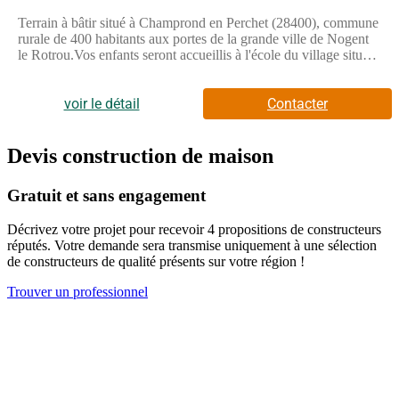
Terrain à bâtir situé à Champrond en Perchet (28400), commune
rurale de 400 habitants aux portes de la grande ville de Nogent
le Rotrou.Vos enfants seront accueillis à l'école du village située
à 100m, de la maternelle petite section jusqu'au primaire
CM2.Transport par car assuré vers le collège ou le lycée de
Nogent-le-Rotrou.A 3 km vous trouverez une zone commerciale
voir le détail
Contacter
comprenant supérette, boulangerie-patisserie, pharmacie, salon
de coiffure, docteurs, point poste, maison de la presse.En
mutualisation avec la commune de Brunelles, diverses
Devis construction de maison
associations vous proposent leurs activités : gymnastique,
patrimoine, sports, parents d'élèves, etc.Superficie du terrain -
Gratuit et sans engagement
877 m².Terrain plat, viabilisé, prêt à construire. Les honoraires
sont à la charge du vendeur.Les informations sur les risques
Décrivez votre projet pour recevoir 4 propositions de constructeurs
auxquels ce bien est exposé sont disponibles sur le site
réputés. Votre demande sera transmise uniquement à une sélection
Géorisques : www. georisques. gouv. fr.Réseau Immobilier
de constructeurs de qualité présents sur votre région !
CAPIFRANCE - Votre agent commercial (RSAC N(Numéro
supprimé) - Greffe de CHARTRES) Anamaria GRIGORE
Trouver un professionnel
Entrepreneur Individuel à Responsabilité Limitée (Numéro
supprimé) - Réf.903862