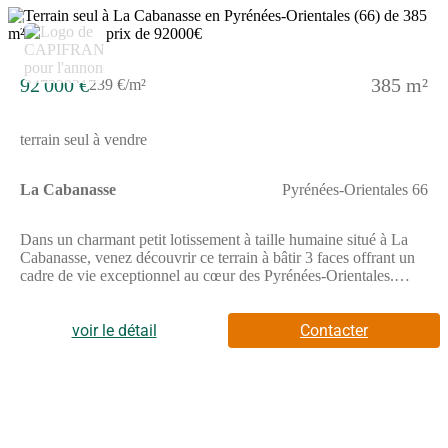
3
92 000 €
385 m²
239 €/m²
terrain seul à vendre
La Cabanasse
Pyrénées-Orientales 66
Dans un charmant petit lotissement à taille humaine situé à La
Cabanasse, venez découvrir ce terrain à bâtir 3 faces offrant un
cadre de vie exceptionnel au cœur des Pyrénées-Orientales.
Surface : 385 m² Exposition idéale pour profiter du soleil toute la
journée Vue panoramique sur les montagnes environnantes
Raccordements en bordure : eau, électricité, tout-à-l'égout
voir le détail
Contacter
Environnement calme et préservé, à seulement quelques minutes
à pied du centre du village et de ses commoditésCe terrain libre
de constructeur est situé dans un petit lotissement paisible,
parfaitement intégré au paysage naturel et offrant un accès facile
aux stations de ski, aux sentiers de randonnée et aux grands
espaces de la Cerdagne. À proximité : Mont-Louis, Font-