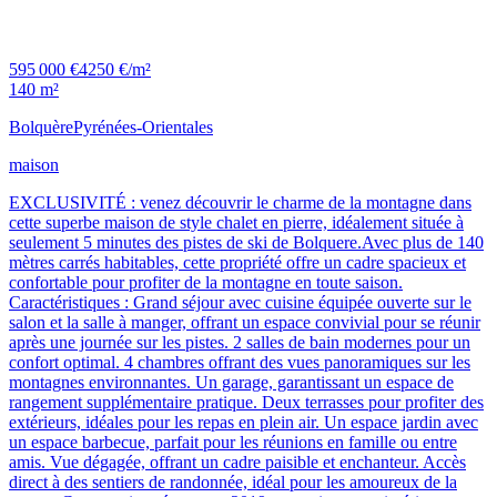
595 000 €
4250 €/m²
140 m²
Bolquère
Pyrénées-Orientales
maison
EXCLUSIVITÉ : venez découvrir le charme de la montagne dans
cette superbe maison de style chalet en pierre, idéalement située à
seulement 5 minutes des pistes de ski de Bolquere.Avec plus de 140
mètres carrés habitables, cette propriété offre un cadre spacieux et
confortable pour profiter de la montagne en toute saison.
Caractéristiques : Grand séjour avec cuisine équipée ouverte sur le
salon et la salle à manger, offrant un espace convivial pour se réunir
après une journée sur les pistes. 2 salles de bain modernes pour un
confort optimal. 4 chambres offrant des vues panoramiques sur les
montagnes environnantes. Un garage, garantissant un espace de
rangement supplémentaire pratique. Deux terrasses pour profiter des
extérieurs, idéales pour les repas en plein air. Un espace jardin avec
un espace barbecue, parfait pour les réunions en famille ou entre
amis. Vue dégagée, offrant un cadre paisible et enchanteur. Accès
direct à des sentiers de randonnée, idéal pour les amoureux de la