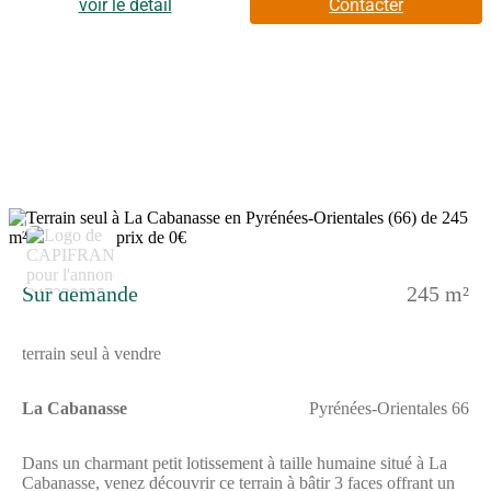
vendeur) - Affaire suivie par Mr PIERRE CANEPA (Agent
voir le détail
Contacter
immobilier - Responsable) - Reseau Immo-Diffusion Canet En
Roussillon - Pour plus d'informations, contactez notre secrétariat
au (Numéro supprimé) (Appel gratuit ou prix d'une
communication locale)
3
Sur demande
245 m²
terrain seul à vendre
La Cabanasse
Pyrénées-Orientales 66
Dans un charmant petit lotissement à taille humaine situé à La
Cabanasse, venez découvrir ce terrain à bâtir 3 faces offrant un