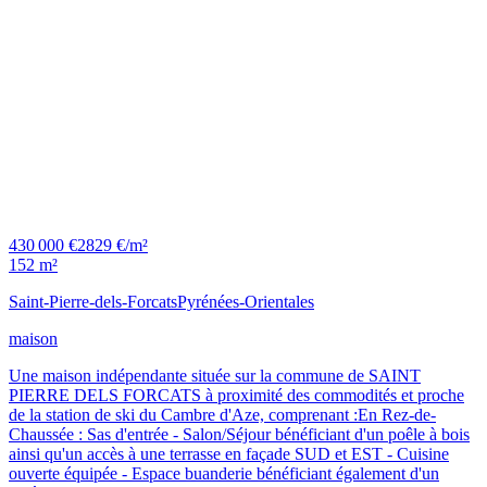
430 000 €
2829 €/m²
152 m²
Saint-Pierre-dels-Forcats
Pyrénées-Orientales
maison
Une maison indépendante située sur la commune de SAINT
PIERRE DELS FORCATS à proximité des commodités et proche
de la station de ski du Cambre d'Aze, comprenant :En Rez-de-
Chaussée : Sas d'entrée - Salon/Séjour bénéficiant d'un poêle à bois
ainsi qu'un accès à une terrasse en façade SUD et EST - Cuisine
ouverte équipée - Espace buanderie bénéficiant également d'un