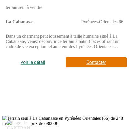
terrain seul à vendre
La Cabanasse
Pyrénées-Orientales 66
Dans un charmant petit lotissement à taille humaine situé à La
Cabanasse, venez découvrir ce terrain à bâtir 3 faces offrant un
cadre de vie exceptionnel au cœur des Pyrénées-Orientales.
Surface : 341 m² Exposition idéale pour profiter du soleil toute la
journée Vue panoramique sur les montagnes environnantes
Raccordements en bordure : eau, électricité, tout-à-l'égout
voir le détail
Contacter
Environnement calme et préservé, à seulement quelques minutes
à pied du centre du village et de ses commoditésCe terrain libre
de constructeur est situé dans un petit lotissement paisible,
parfaitement intégré au paysage naturel et offrant un accès facile
aux stations de ski, aux sentiers de randonnée et aux grands
espaces de la Cerdagne. À proximité : Mont-Louis, Font-
Romeu, pistes de ski, thermes, écoles, commerces... Idéal pour
résidence principale ou secondaire, ce terrain vous permettra de
construire une maison sur mesure dans un cadre montagnard
authentique et recherché. Contactez-nous dès maintenant pour
plus d'informations ou une visite sur place. Les honoraires sont à
3
la charge du vendeur.Les informations sur les risques auxquels