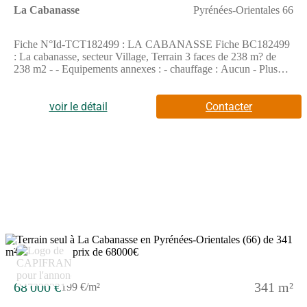
La Cabanasse
Pyrénées-Orientales 66
Fiche N°Id-TCT182499 : LA CABANASSE Fiche BC182499
: La cabanasse, secteur Village, Terrain 3 faces de 238 m? de
238 m2 - - Equipements annexes : - chauffage : Aucun - Plus
d'informations disponibles sur demande... - Mentions légales :
Proposé à la vente à 66000 Euros (honoraires à la charge du
vendeur) - Affaire suivie par Mr PIERRE CANEPA (Agent
voir le détail
Contacter
immobilier - Responsable) - Reseau Immo-Diffusion Canet En
Roussillon - Pour plus d'informations, contactez notre secrétariat
au (Numéro supprimé) (Appel gratuit ou prix d'une
communication locale)
3
68 000 €
341 m²
199 €/m²