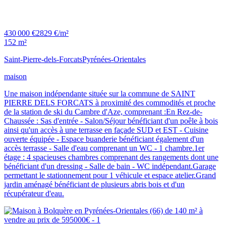
430 000 €
2829 €/m²
152 m²
Saint-Pierre-dels-Forcats
Pyrénées-Orientales
maison
Une maison indépendante située sur la commune de SAINT
PIERRE DELS FORCATS à proximité des commodités et proche
de la station de ski du Cambre d'Aze, comprenant :En Rez-de-
Chaussée : Sas d'entrée - Salon/Séjour bénéficiant d'un poêle à bois
ainsi qu'un accès à une terrasse en façade SUD et EST - Cuisine
ouverte équipée - Espace buanderie bénéficiant également d'un
accès terrasse - Salle d'eau comprenant un WC - 1 chambre.1er
étage : 4 spacieuses chambres comprenant des rangements dont une
bénéficiant d'un dressing - Salle de bain - WC indépendant.Garage
permettant le stationnement pour 1 véhicule et espace atelier.Grand
jardin aménagé bénéficiant de plusieurs abris bois et d'un
récupérateur d'eau.