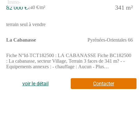
auxquels ce bien est exposé sont disponibles sur le site
82 000 €
341 m²
240 €/m²
Géorisques : www. georisques. gouv. fr
terrain seul à vendre
La Cabanasse
Pyrénées-Orientales 66
Fiche N°Id-TCT182500 : LA CABANASSE Fiche BC182500
: La cabanasse, secteur Village, Terrain 3 faces de 341 m? - -
Equipements annexes : - chauffage : Aucun - Plus
d'informations disponibles sur demande... - Mentions légales :
Proposé à la vente à 82000 Euros (honoraires à la charge du
vendeur) - Affaire suivie par Mr PIERRE CANEPA (Agent
voir le détail
Contacter
immobilier - Responsable) - Reseau Immo-Diffusion Canet En
Roussillon - Pour plus d'informations, contactez notre secrétariat
au (Numéro supprimé) (Appel gratuit ou prix d'une
communication locale)