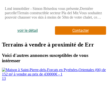
Lmd immobilier - Simon Brisedou vous présente,Dernière
parcelle!Terrain constructible secteur Pla del Mir.Vous souhaitez
pouvoir chausser vos skis à moins de 50m de votre chalet, ce
projet est fait pour vous.Libre constructeur. Nous pouvons vous
proposer gratuitement un avis de valeur et une véritable étude de
votre bien immobilier. Les informations Géorisque sont
voir le détail
Contacter
disponibles sur : www.georisques.gouv.fr. Contactez Simon
Brisedou au (Numéro supprimé)Annonce publiée par Simon
Brisedou (EI) votre agent commercial en immobilier
Terrains à vendre à proximité de Err
LMDimmobilier à Ill Sur Têt, 66130 immatriculé au RSAC de
Perpignan sous le n(Numéro supprimé) 000 20. Consultez nos
Voici d'autres annonces susceptibles de vous
tarifs sur le site LMDimmobilier.Les informations sur les risques
intéresser
auxquels ce bien est exposé sont disponibles sur le site
Géorisques : www.georisques.gouv.fr.
13