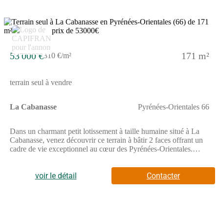
vendeur.Les informations sur les risques auxquels ce bien est
exposé sont disponibles sur le site Géorisques : www.
georisques. gouv. fr.Réseau Immobilier CAPIFRANCE - Votre
3
agent commercial (RSAC N(Numéro supprimé) - Greffe de
PERPIGNAN) Elodie ARGENTAIS Entrepreneur Individuel à
Responsabilité Limitée (Numéro supprimé) - Réf.928691
53 000 €
171 m²
310 €/m²
terrain seul à vendre
La Cabanasse
Pyrénées-Orientales 66
Dans un charmant petit lotissement à taille humaine situé à La
Cabanasse, venez découvrir ce terrain à bâtir 2 faces offrant un
cadre de vie exceptionnel au cœur des Pyrénées-Orientales.
Surface : 171m² Exposition idéale pour profiter du soleil toute la
journée Vue panoramique sur les montagnes environnantes
Raccordements en bordure : eau, électricité, tout-à-l'égout
voir le détail
Contacter
Environnement calme et préservé, à seulement quelques minutes
à pied du centre du village et de ses commoditésCe terrain libre
de constructeur est situé dans un petit lotissement paisible,
parfaitement intégré au paysage naturel et offrant un accès facile