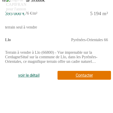
395 000 €
5 194 m²
76 €/m²
terrain seul à vendre
Llo
Pyrénées-Orientales 66
Terrain à vendre à Llo (66800) - Vue imprenable sur la
CerdagneSitué sur la commune de Llo, dans les Pyrénées-
Orientales, ce magnifique terrain offre un cadre naturel
exceptionnel au cœur de la montagne cerdane.Avec une
superficie totale de 5 194 m², dont plus de 4000 m²
constructibles, il représente une belle opportunité pour
voir le détail
Contacter
concrétiser votre projet immobilier.Bénéficiant d'une exposition
sud-ouest, le terrain profite d'un ensoleillement optimal et d'une
vue panoramique spectaculaire sur la Cerdagne et ses sommets
environnants.Le terrain est non viabilisé, mais les réseaux se
trouvent à proximité, facilitant les démarches de
raccordement.Un emplacement rare dans un environnement
calme et préservé, où nature et authenticité se conjuguent
harmonieusement. Les honoraires sont à la charge du