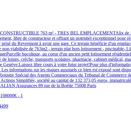
RUCTIBLE 763 m² - TRES BEL EMPLACEMENTAlix de Lacheisserie
ment, libre de constructeur et offrant un potentiel exceptionnel pour ré
é du Revermont à avoir une gare. Ce terrain bénéficie d'un emplaceme
e non viabilisée de 763m2 - terrain plat hors lotissement - piscinable-
tageParcelle bucolique, au coeur d'un ancien petit lotissement résidentie
loisirs, crèche, transports scolaires, pharmacie, cabinet médical, marché
e Genève.Laissez libre cours à votre futur projet!Pour plus d'infor
es informations sur les risques auxquels ce bien est exposé sont dispo
u Registre Spécial des Agents Commerciaux du Tribunal de Commerce d
Actions Simplifiée, société au capital de 132 373,05 euros, immatriculé
GALIAN Assurances 89 rue de la Boétie 75008 Paris