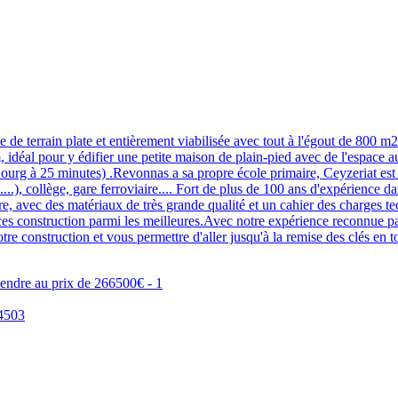
 de terrain plate et entièrement viabilisée avec tout à l'égout de 800 m2
déal pour y édifier une petite maison de plain-pied avec de l'espace auto
Bourg à 25 minutes) .Revonnas a sa propre école primaire, Ceyzeriat es
..), collège, gare ferroviaire.... Fort de plus de 100 ans d'expérience 
e, avec des matériaux de très grande qualité et un cahier des charges 
nces construction parmi les meilleures.Avec notre expérience reconnue p
e votre construction et vous permettre d'aller jusqu'à la remise des clé