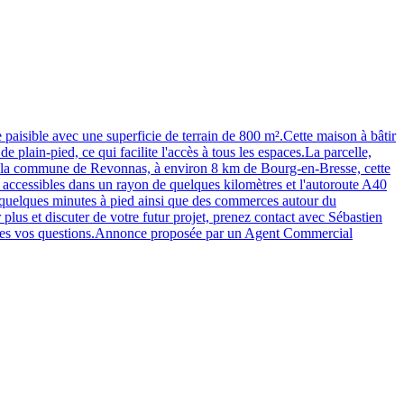
avec une superficie de terrain de 800 m².Cette maison à bâtir
e plain-pied, ce qui facilite l'accès à tous les espaces.La parcelle,
 la commune de Revonnas, à environ 8 km de Bourg-en-Bresse, cette
s accessibles dans un rayon de quelques kilomètres et l'autoroute A40
à quelques minutes à pied ainsi que des commerces autour du
 et discuter de votre futur projet, prenez contact avec Sébastien
tes vos questions.Annonce proposée par un Agent Commercial