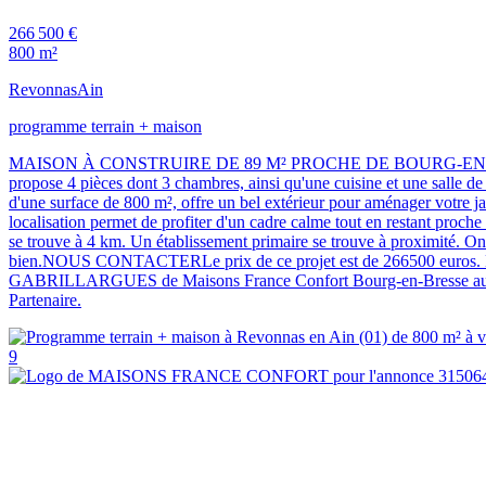
266 500 €
800 m²
Revonnas
Ain
programme terrain + maison
MAISON À CONSTRUIRE DE 89 M² PROCHE DE BOURG-EN-BRESSE, 4 PI
propose 4 pièces dont 3 chambres, ainsi qu'une cuisine et une salle de ba
d'une surface de 800 m², offre un bel extérieur pour aménager vot
localisation permet de profiter d'un cadre calme tout en restant proch
se trouve à 4 km. Un établissement primaire se trouve à proximité. On
bien.NOUS CONTACTERLe prix de ce projet est de 266500 euros. Le ven
GABRILLARGUES de Maisons France Confort Bourg-en-Bresse au (Numé
Partenaire.
9