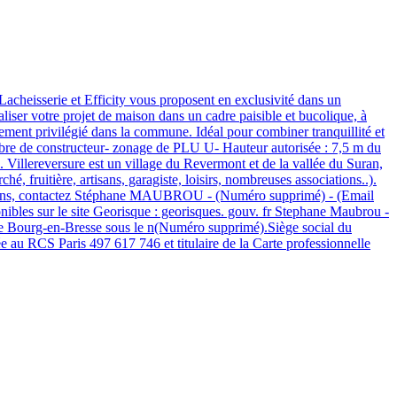
 et Efficity vous proposent en exclusivité dans un
aliser votre projet de maison dans un cadre paisible et bucolique, à
nt privilégié dans la commune. Idéal pour combiner tranquillité et
 Libre de constructeur- zonage de PLU U- Hauteur autorisée : 7,5 m du
l. Villereversure est un village du Revermont et de la vallée du Suran,
, fruitière, artisans, garagiste, loisirs, nombreuses associations..).
mations, contactez Stéphane MAUBROU - (Numéro supprimé) - (Email
nibles sur le site Georisque : georisques. gouv. fr Stephane Maubrou -
e Bourg-en-Bresse sous le n(Numéro supprimé).Siège social du
e au RCS Paris 497 617 746 et titulaire de la Carte professionnelle