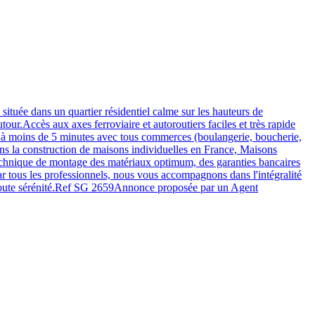
 située dans un quartier résidentiel calme sur les hauteurs de
ur.Accès aux axes ferroviaire et autoroutiers faciles et très rapide
t à moins de 5 minutes avec tous commerces (boulangerie, boucherie,
dans la construction de maisons individuelles en France, Maisons
technique de montage des matériaux optimum, des garanties bancaires
ar tous les professionnels, nous vous accompagnons dans l'intégralité
s en toute sérénité.Ref SG 2659Annonce proposée par un Agent