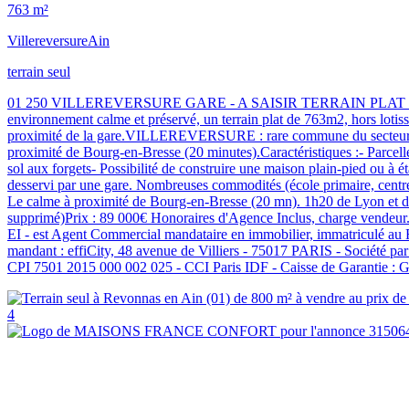
763 m²
Villereversure
Ain
terrain seul
01 250 VILLEREVERSURE GARE - A SAISIR TERRAIN PLAT CONST
environnement calme et préservé, un terrain plat de 763m2, hors lotisse
proximité de la gare.VILLEREVERSURE : rare commune du secteur pris
proximité de Bourg-en-Bresse (20 minutes).Caractéristiques :- Parcell
sol aux forgets- Possibilité de construire une maison plain-pied ou à é
desservi par une gare. Nombreuses commodités (école primaire, centre de 
Le calme à proximité de Bourg-en-Bresse (20 mn). 1h20 de Lyon et d
supprimé)Prix : 89 000€ Honoraires d'Agence Inclus, charge vendeur. L
EI - est Agent Commercial mandataire en immobilier, immatriculé a
mandant : effiCity, 48 avenue de Villiers - 75017 PARIS - Société par 
CPI 7501 2015 000 002 025 - CCI Paris IDF - Caisse de Garantie : 
4