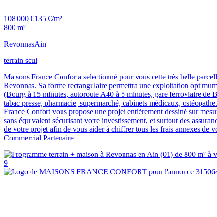
108 000 €
135 €/m²
800 m²
Revonnas
Ain
terrain seul
Maisons France Conforta selectionné pour vous cette très belle parcelle
Revonnas. Sa forme rectangulaire permettra une exploitation optimum, i
(Bourg à 15 minutes, autoroute A40 à 5 minutes, gare ferroviaire de 
tabac presse, pharmacie, supermarché, cabinets médicaux, ostéopathe...
France Confort vous propose une projet entièrement dessiné sur mesur
sans équivalent sécurisant votre investissement, et surtout des assura
de votre projet afin de vous aider à chiffrer tous les frais annexes d
Commercial Partenaire.
9