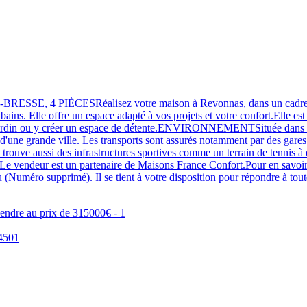
ÈCESRéalisez votre maison à Revonnas, dans un cadre paisible 
ins. Elle offre un espace adapté à vos projets et votre confort.Elle est d
re jardin ou y créer un espace de détente.ENVIRONNEMENTSituée dans
e d'une grande ville. Les transports sont assurés notamment par des gare
 trouve aussi des infrastructures sportives comme un terrain de tennis 
deur est un partenaire de Maisons France Confort.Pour en savoir plus
ro supprimé). Il se tient à votre disposition pour répondre à tou