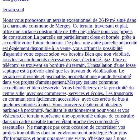
terrain seul
Nous vous proposons un terrain exceptionnel de 2649 m² situé dans
la charmante commune de Mergey. Ce terrain, traversant et plat,
offre une surface constructible de 1995 m², idéale pour vos projets
de construction.La parcelle est partiellement close et bornée, prête à
accueillir votre future demeure. De plus, une autre parcelle adjacente
est également disponible à la vente, vous offrant la possibilité
d'agrandir votre espace selon vos besoins.Bien que non viabilisé,
tous les raccordements nécessaires (eau, électricité, gaz, fibre et
télécom) se trouvent en bordure du terrain. L'installation d'une fosse
septique est à prévoir ainsi que les travaux de viabilisation. Le
terrain est divisible et piscinable, permettant une grande flexibilité
dans vos projets d'aménagement.Mergey est une commune
accueillante et bien desservie. Vous bénéficierez de la proximité du
centre-ville, avec ses commerces, services et écoles. Les transports
en commun sont facilement accessibles, avec des arrêts de bus à
quelques minutes à pied. Vous trouverez également plusieurs
parkings à proximité, facilitant le stationnement pour vous et vos
visiteurs.Ce terrain représente une opportunité unique de construire
dans un cadre paisible tout en étant proche des commodités
essentielles. Ne manquez pas cette occasion de concrétiser vos
projets immobiliers dans un environnement privilégié.Pour plus
d'informations et pour organiser une visite, n'hésitez pas à nous