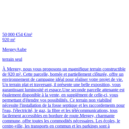
50 000 €
54 €/m²
920 m²
Mergey
Aube
terrain seul
À Mergey, nous vous proposons un magnifique terrain constructible
de 920 m². Cette parcelle, bornée et partiellement clôturée, offre un
environnement de campagne idéal pour réaliser votre projet de vie.
Un terrain plat et traversant, il présente une belle exposition, vous
garantissant luminosité et espace.Une seconde parcelle attenante est
également disponible à la vente, en supplément de celle-ci, vous
permettant d'étendre vos possibilités. Ce terrain non viabilisé
nécessite l'installation de la fosse septique et les raccordements pour
l'eau, l'électricité, le gaz, la fibre et les télécommunications, tous
facilement accessibles en bordure de route.Mergey, charmante
commune, offre toutes les commodités nécessaires. Les écoles, le
centre-ville, les transports en commun et les parkings sont à