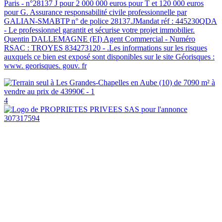
Paris - n°28137 J pour 2 000 000 euros pour T et 120 000 euros
pour G. Assurance responsabilité civile professionnelle par
GALIAN-SMABTP n° de police 28137.JMandat réf : 445230QDA
- Le professionnel garantit et sécurise votre projet immobilier.
Quentin DALLEMAGNE (EI) Agent Commercial - Numéro
RSAC : TROYES 834273120 - .Les informations sur les risques
auxquels ce bien est exposé sont disponibles sur le site Géorisques :
www. georisques. gouv. fr
4