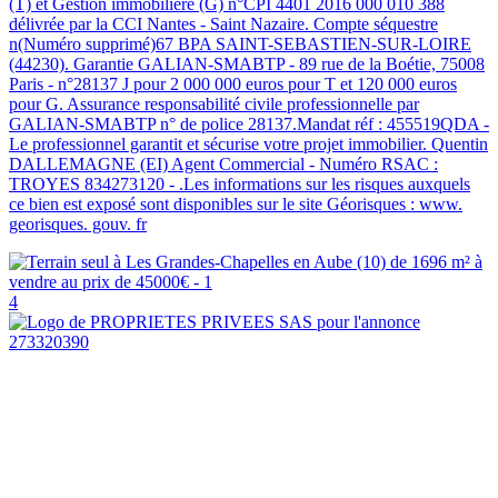
(T) et Gestion immobilière (G) n°CPI 4401 2016 000 010 388
délivrée par la CCI Nantes - Saint Nazaire. Compte séquestre
n(Numéro supprimé)67 BPA SAINT-SEBASTIEN-SUR-LOIRE
(44230). Garantie GALIAN-SMABTP - 89 rue de la Boétie, 75008
Paris - n°28137 J pour 2 000 000 euros pour T et 120 000 euros
pour G. Assurance responsabilité civile professionnelle par
GALIAN-SMABTP n° de police 28137.Mandat réf : 455519QDA -
Le professionnel garantit et sécurise votre projet immobilier. Quentin
DALLEMAGNE (EI) Agent Commercial - Numéro RSAC :
TROYES 834273120 - .Les informations sur les risques auxquels
ce bien est exposé sont disponibles sur le site Géorisques : www.
georisques. gouv. fr
4