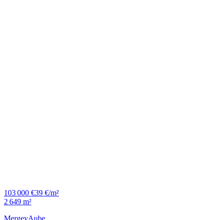
103 000 €
39 €/m²
2 649 m²
Mergey
Aube