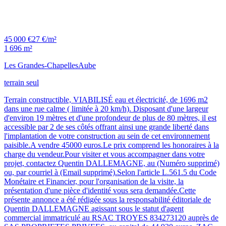
45 000 €
27 €/m²
1 696 m²
Les Grandes-Chapelles
Aube
terrain seul
Terrain constructible, VIABILISÉ eau et électricité, de 1696 m2
dans une rue calme ( limitée à 20 km/h). Disposant d'une largeur
d'environ 19 mètres et d'une profondeur de plus de 80 mètres, il est
accessible par 2 de ses côtés offrant ainsi une grande liberté dans
l'implantation de votre construction au sein de cet environnement
paisible.A vendre 45000 euros.Le prix comprend les honoraires à la
charge du vendeur.Pour visiter et vous accompagner dans votre
projet, contactez Quentin DALLEMAGNE, au (Numéro supprimé)
ou, par courriel à (Email supprimé).Selon l'article L.561.5 du Code
Monétaire et Financier, pour l'organisation de la visite, la
présentation d'une pièce d'identité vous sera demandée.Cette
présente annonce a été rédigée sous la responsabilité éditoriale de
Quentin DALLEMAGNE agissant sous le statut d'agent
commercial immatriculé au RSAC TROYES 834273120 auprès de