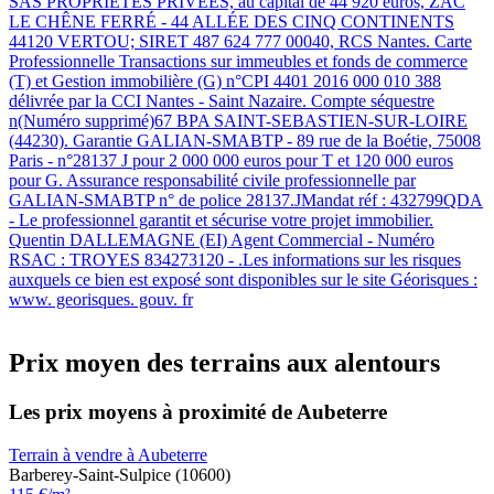
SAS PROPRIETES PRIVEES, au capital de 44 920 euros, ZAC
LE CHÊNE FERRÉ - 44 ALLÉE DES CINQ CONTINENTS
44120 VERTOU; SIRET 487 624 777 00040, RCS Nantes. Carte
Professionnelle Transactions sur immeubles et fonds de commerce
(T) et Gestion immobilière (G) n°CPI 4401 2016 000 010 388
délivrée par la CCI Nantes - Saint Nazaire. Compte séquestre
n(Numéro supprimé)67 BPA SAINT-SEBASTIEN-SUR-LOIRE
(44230). Garantie GALIAN-SMABTP - 89 rue de la Boétie, 75008
Paris - n°28137 J pour 2 000 000 euros pour T et 120 000 euros
pour G. Assurance responsabilité civile professionnelle par
GALIAN-SMABTP n° de police 28137.JMandat réf : 432799QDA
- Le professionnel garantit et sécurise votre projet immobilier.
Quentin DALLEMAGNE (EI) Agent Commercial - Numéro
RSAC : TROYES 834273120 - .Les informations sur les risques
auxquels ce bien est exposé sont disponibles sur le site Géorisques :
www. georisques. gouv. fr
Prix moyen des terrains aux alentours
Les prix moyens à proximité de Aubeterre
Terrain à vendre à Aubeterre
Barberey-Saint-Sulpice (10600)