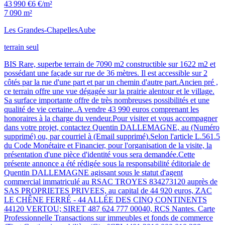
43 990 €
6 €/m²
7 090 m²
Les Grandes-Chapelles
Aube
terrain seul
BIS Rare, superbe terrain de 7090 m2 constructible sur 1622 m2 et
possédant une façade sur rue de 36 mètres. Il est accessible sur 2
côtés par la rue d'une part et par un chemin d'autre part.Ancien pré ,
ce terrain offre une vue dégagée sur la prairie alentour et le village.
Sa surface importante offre de très nombreuses possibilités et une
qualité de vie certaine..A vendre 43 990 euros comprenant les
honoraires à la charge du vendeur.Pour visiter et vous accompagner
dans votre projet, contactez Quentin DALLEMAGNE, au (Numéro
supprimé) ou, par courriel à (Email supprimé).Selon l'article L.561.5
du Code Monétaire et Financier, pour l'organisation de la visite, la
présentation d'une pièce d'identité vous sera demandée.Cette
présente annonce a été rédigée sous la responsabilité éditoriale de
Quentin DALLEMAGNE agissant sous le statut d'agent
commercial immatriculé au RSAC TROYES 834273120 auprès de
SAS PROPRIETES PRIVEES, au capital de 44 920 euros, ZAC
LE CHÊNE FERRÉ - 44 ALLÉE DES CINQ CONTINENTS
44120 VERTOU; SIRET 487 624 777 00040, RCS Nantes. Carte
Professionnelle Transactions sur immeubles et fonds de commerce