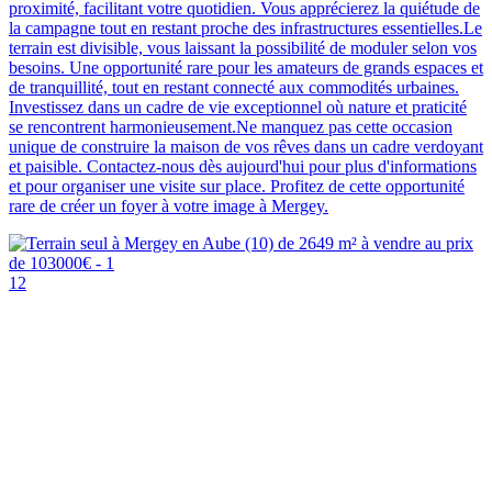
proximité, facilitant votre quotidien. Vous apprécierez la quiétude de
la campagne tout en restant proche des infrastructures essentielles.Le
terrain est divisible, vous laissant la possibilité de moduler selon vos
besoins. Une opportunité rare pour les amateurs de grands espaces et
de tranquillité, tout en restant connecté aux commodités urbaines.
Investissez dans un cadre de vie exceptionnel où nature et praticité
se rencontrent harmonieusement.Ne manquez pas cette occasion
unique de construire la maison de vos rêves dans un cadre verdoyant
et paisible. Contactez-nous dès aujourd'hui pour plus d'informations
et pour organiser une visite sur place. Profitez de cette opportunité
rare de créer un foyer à votre image à Mergey.
12