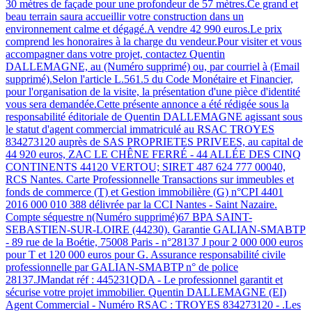
30 mètres de façade pour une profondeur de 57 mètres.Ce grand et
beau terrain saura accueillir votre construction dans un
environnement calme et dégagé.A vendre 42 990 euros.Le prix
comprend les honoraires à la charge du vendeur.Pour visiter et vous
accompagner dans votre projet, contactez Quentin
DALLEMAGNE, au (Numéro supprimé) ou, par courriel à (Email
supprimé).Selon l'article L.561.5 du Code Monétaire et Financier,
pour l'organisation de la visite, la présentation d'une pièce d'identité
vous sera demandée.Cette présente annonce a été rédigée sous la
responsabilité éditoriale de Quentin DALLEMAGNE agissant sous
le statut d'agent commercial immatriculé au RSAC TROYES
834273120 auprès de SAS PROPRIETES PRIVEES, au capital de
44 920 euros, ZAC LE CHÊNE FERRÉ - 44 ALLÉE DES CINQ
CONTINENTS 44120 VERTOU; SIRET 487 624 777 00040,
RCS Nantes. Carte Professionnelle Transactions sur immeubles et
fonds de commerce (T) et Gestion immobilière (G) n°CPI 4401
2016 000 010 388 délivrée par la CCI Nantes - Saint Nazaire.
Compte séquestre n(Numéro supprimé)67 BPA SAINT-
SEBASTIEN-SUR-LOIRE (44230). Garantie GALIAN-SMABTP
- 89 rue de la Boétie, 75008 Paris - n°28137 J pour 2 000 000 euros
pour T et 120 000 euros pour G. Assurance responsabilité civile
professionnelle par GALIAN-SMABTP n° de police
28137.JMandat réf : 445231QDA - Le professionnel garantit et
sécurise votre projet immobilier. Quentin DALLEMAGNE (EI)
Agent Commercial - Numéro RSAC : TROYES 834273120 - .Les