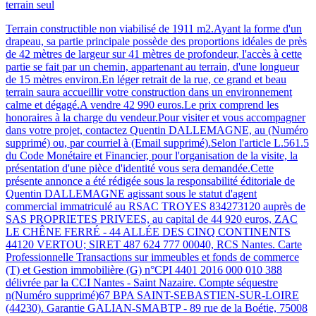
terrain seul
Terrain constructible non viabilisé de 1911 m2.Ayant la forme d'un
drapeau, sa partie principale possède des proportions idéales de près
de 42 mètres de largeur sur 41 mètres de profondeur, l'accès à cette
partie se fait par un chemin, appartenant au terrain, d'une longueur
de 15 mètres environ.En léger retrait de la rue, ce grand et beau
terrain saura accueillir votre construction dans un environnement
calme et dégagé.A vendre 42 990 euros.Le prix comprend les
honoraires à la charge du vendeur.Pour visiter et vous accompagner
dans votre projet, contactez Quentin DALLEMAGNE, au (Numéro
supprimé) ou, par courriel à (Email supprimé).Selon l'article L.561.5
du Code Monétaire et Financier, pour l'organisation de la visite, la
présentation d'une pièce d'identité vous sera demandée.Cette
présente annonce a été rédigée sous la responsabilité éditoriale de
Quentin DALLEMAGNE agissant sous le statut d'agent
commercial immatriculé au RSAC TROYES 834273120 auprès de
SAS PROPRIETES PRIVEES, au capital de 44 920 euros, ZAC
LE CHÊNE FERRÉ - 44 ALLÉE DES CINQ CONTINENTS
44120 VERTOU; SIRET 487 624 777 00040, RCS Nantes. Carte
Professionnelle Transactions sur immeubles et fonds de commerce
(T) et Gestion immobilière (G) n°CPI 4401 2016 000 010 388
délivrée par la CCI Nantes - Saint Nazaire. Compte séquestre
n(Numéro supprimé)67 BPA SAINT-SEBASTIEN-SUR-LOIRE
(44230). Garantie GALIAN-SMABTP - 89 rue de la Boétie, 75008