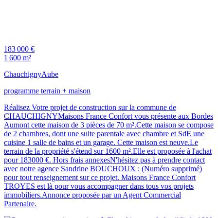
183 000 €
1 600 m²
Chauchigny
Aube
programme terrain + maison
Réalisez Votre projet de construction sur la commune de
CHAUCHIGNYMaisons France Confort vous présente aux Bordes
Aumont cette maison de 3 pièces de 70 m².Cette maison se compose
de 2 chambres, dont une suite parentale avec chambre et SdE une
cuisine 1 salle de bains et un garage. Cette maison est neuve.Le
terrain de la propriété s'étend sur 1600 m².Elle est proposée à l'achat
pour 183000 €. Hors frais annexesN'hésitez pas à prendre contact
avec notre agence Sandrine BOUCHOUX : (Numéro supprimé)
pour tout renseignement sur ce projet. Maisons France Confort
TROYES est là pour vous accompagner dans tous vos projets
immobiliers.Annonce proposée par un Agent Commercial
Partenaire.