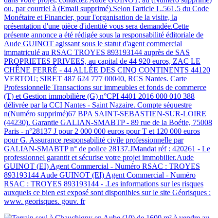
ou, par courriel à (Email supprimé).Selon l'article L.561.5 du Code
Monétaire et Financier, pour l'organisation de la visite, la
présentation d'une pièce d'identité vous sera demandée.Cette
présente annonce a été rédigée sous la responsabilité éditoriale de
Aude GUINOT agissant sous le statut d'agent commercial
immatriculé au RSAC TROYES 893193144 auprès de SAS
PROPRIETES PRIVEES, au capital de 44 920 euros, ZAC LE
CHÊNE FERRÉ - 44 ALLÉE DES CINQ CONTINENTS 44120
VERTOU; SIRET 487 624 777 00040, RCS Nantes. Carte
Professionnelle Transactions sur immeubles et fonds de commerce
(T) et Gestion immobilière (G) n°CPI 4401 2016 000 010 388
délivrée par la CCI Nantes - Saint Nazaire. Compte séquestre
n(Numéro supprimé)67 BPA SAINT-SEBASTIEN-SUR-LOIRE
(44230). Garantie GALIAN-SMABTP - 89 rue de la Boétie, 75008
Paris - n°28137 J pour 2 000 000 euros pour T et 120 000 euros
pour G. Assurance responsabilité civile professionnelle par
GALIAN-SMABTP n° de police 28137.JMandat réf : 420261 - Le
professionnel garantit et sécurise votre projet immobilier.Aude
GUINOT (EI) Agent Commercial - Numéro RSAC : TROYES
893193144 Aude GUINOT (EI) Agent Commercial - Numéro
RSAC : TROYES 893193144 - .Les informations sur les risques
auxquels ce bien est exposé sont disponibles sur le site Géorisques :
www. georisques. gouv. fr