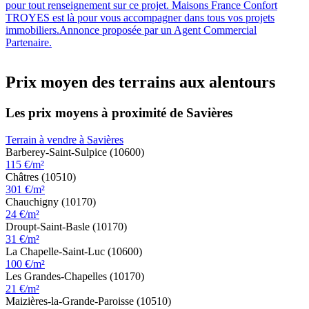
pour tout renseignement sur ce projet. Maisons France Confort
TROYES est là pour vous accompagner dans tous vos projets
immobiliers.Annonce proposée par un Agent Commercial
Partenaire.
Prix moyen des terrains aux alentours
Les prix moyens à proximité de Savières
Terrain à vendre à Savières
Barberey-Saint-Sulpice (10600)
115 €/m²
Châtres (10510)
301 €/m²
Chauchigny (10170)
24 €/m²
Droupt-Saint-Basle (10170)
31 €/m²
La Chapelle-Saint-Luc (10600)
100 €/m²
Les Grandes-Chapelles (10170)
21 €/m²
Maizières-la-Grande-Paroisse (10510)