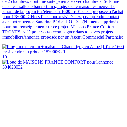
de 2 chambres, dont une suite parentale avec chambre et SdE une
cuisine 1 salle de bains et un garage. Cette maison est neuve.Le
terrain de la propriété s'étend sur 1600 m².Elle est proposée à l'achat
pour 178000 €. Hors frais annexesN'hésitez pas à prendre contact
avec notre agence Sandrine BOUCHOUX : (Numéro supprimé)
pour tout renseignement sur ce projet. Maisons France Confort
TROYES est là pour vous accompagner dans tous vos projets
immobiliersAnnonce proposée par un Agent Commercial Partenaire.
10