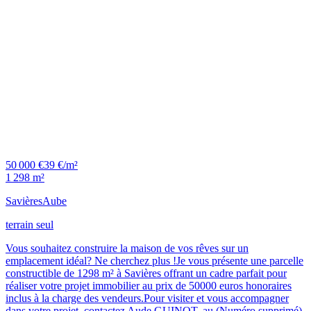
50 000 €
39 €/m²
1 298 m²
Savières
Aube
terrain seul
Vous souhaitez construire la maison de vos rêves sur un
emplacement idéal? Ne cherchez plus !Je vous présente une parcelle
constructible de 1298 m² à Savières offrant un cadre parfait pour
réaliser votre projet immobilier au prix de 50000 euros honoraires
inclus à la charge des vendeurs.Pour visiter et vous accompagner
dans votre projet, contactez Aude GUINOT, au (Numéro supprimé)