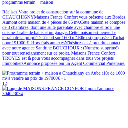
programme terrain + maison
Réalisez Votre projet de construction sur la commune de
CHAUCHIGNYMaisons France Confort vous présente aux Bordes
Aumont cette maison de 4 pièces de 85 m².Cette maison se compose
de 3 chambres, dont une suite parentale avec chambre et SdE une
cuisine 1 salle de bains et un garage. Cette maison est neuve.Le
terrain de la propriété s'étend sur 1600 m².Elle est proposée à l'achat
pour 191000 €. Hors frais annexesN'hésitez pas à prendre contact
avec notre agence Sandrine BOUCHOUX : (Numéro supprimé)
pour tout renseignement sur ce projet. Maisons France Confort
TROYES est là pour vous accompagner dans tous vos projets
immobiliersAnnonce proposée par un Agent Commercial Partenaire.
12