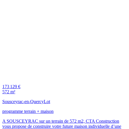
173 129 €
572 m²
Sousceyrac-en-Quercy
Lot
programme terrain + maison
A SOUSCEYRAC sur un terrain de 572 m2, CTA Construction
vous propose de construire votre future maison individuelle d’une