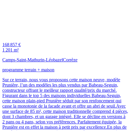
168 857 €
1 201 m²
Camps-Saint-Mathurin-Léobazel
Corrèze
programme terrain + maison
Sur ce terrain, nous vous proposons cette maison neuve, modèle
Prunière, l’un des modèles les plus vendus par Babeau-Seguin,
constructeur offrant le meilleur rapport qualité/prix du marché.
Figurant dans le top 5 des maisons individuelles Babeau-Seguin,
cette maison plain-pied Prunière séduit par son renfoncement qui
casse la monotonie de la façade avant et offre un abri de seuil.Avec
une surface de 85 m², cette maison traditionnelle comprend 4 pièces,
dont 3 chambres, et un garage intégré. Elle se décline en versions à
2 pans ou 4 pans, selon vos préférences. Parfaitement équipée, la
Prunière est en effet la maison à petit prix par excellence.En plus de