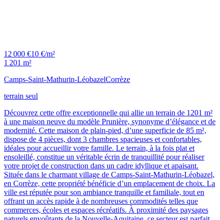
12 000 €
10 €/m²
1 201 m²
Camps-Saint-Mathurin-Léobazel
Corrèze
terrain seul
Découvrez cette offre exceptionnelle qui allie un terrain de 1201 m²
à une maison neuve du modèle Prunière, synonyme d’élégance et de
modernité. Cette maison de plain-pied, d’une superficie de 85 m²,
dispose de 4 pièces, dont 3 chambres spacieuses et confortables,
idéales pour accueillir votre famille. Le terrain, à la fois plat et
ensoleillé, constitue un véritable écrin de tranquillité pour réaliser
votre projet de construction dans un cadre idyllique et apaisant.
Située dans le charmant village de Camps-Saint-Mathurin-Léobazel,
en Corrèze, cette propriété bénéficie d’un emplacement de choix. La
ville est réputée pour son ambiance tranquille et familiale, tout en
offrant un accès rapide à de nombreuses commodités telles que
commerces, écoles et espaces récréatifs. À proximité des paysages
naturels envoûtants de la Nouvelle-Aquitaine, ce secteur est parfait