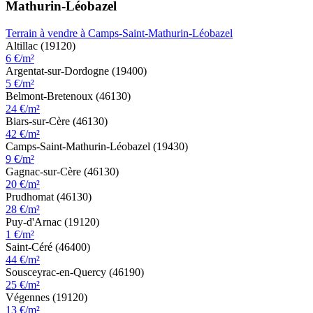
Mathurin-Léobazel
Terrain à vendre à Camps-Saint-Mathurin-Léobazel
Altillac (19120)
6 €/m²
Argentat-sur-Dordogne (19400)
5 €/m²
Belmont-Bretenoux (46130)
24 €/m²
Biars-sur-Cère (46130)
42 €/m²
Camps-Saint-Mathurin-Léobazel (19430)
9 €/m²
Gagnac-sur-Cère (46130)
20 €/m²
Prudhomat (46130)
28 €/m²
Puy-d'Arnac (19120)
1 €/m²
Saint-Céré (46400)
44 €/m²
Sousceyrac-en-Quercy (46190)
25 €/m²
Végennes (19120)
13 €/m²