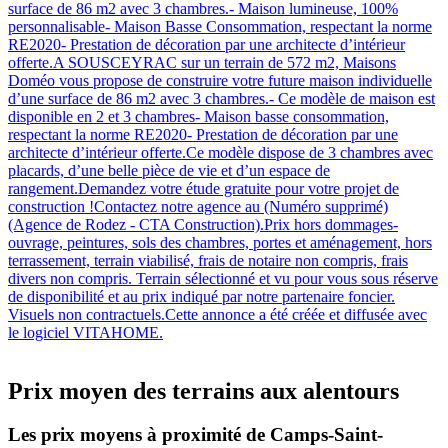
surface de 86 m2 avec 3 chambres.- Maison lumineuse, 100%
personnalisable- Maison Basse Consommation, respectant la norme
RE2020- Prestation de décoration par une architecte d’intérieur
offerte.A SOUSCEYRAC sur un terrain de 572 m2, Maisons
Doméo vous propose de construire votre future maison individuelle
d’une surface de 86 m2 avec 3 chambres.- Ce modèle de maison est
disponible en 2 et 3 chambres- Maison basse consommation,
respectant la norme RE2020- Prestation de décoration par une
architecte d’intérieur offerte.Ce modèle dispose de 3 chambres avec
placards, d’une belle pièce de vie et d’un espace de
rangement.Demandez votre étude gratuite pour votre projet de
construction !Contactez notre agence au (Numéro supprimé)
(Agence de Rodez - CTA Construction).Prix hors dommages-
ouvrage, peintures, sols des chambres, portes et aménagement, hors
terrassement, terrain viabilisé, frais de notaire non compris, frais
divers non compris. Terrain sélectionné et vu pour vous sous réserve
de disponibilité et au prix indiqué par notre partenaire foncier.
Visuels non contractuels.Cette annonce a été créée et diffusée avec
le logiciel VITAHOME.
Prix moyen des terrains aux alentours
Les prix moyens à proximité de Camps-Saint-