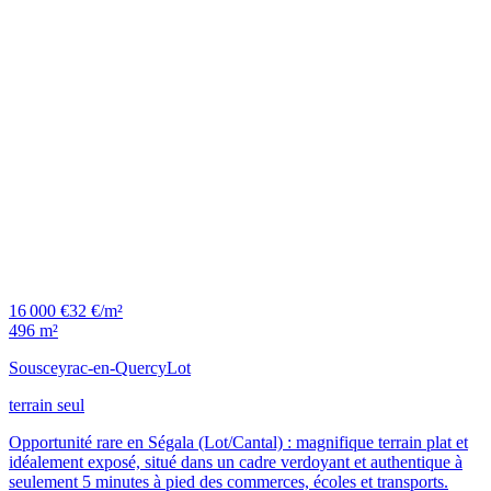
16 000 €
32 €/m²
496 m²
Sousceyrac-en-Quercy
Lot
terrain seul
Opportunité rare en Ségala (Lot/Cantal) : magnifique terrain plat et
idéalement exposé, situé dans un cadre verdoyant et authentique à
seulement 5 minutes à pied des commerces, écoles et transports.