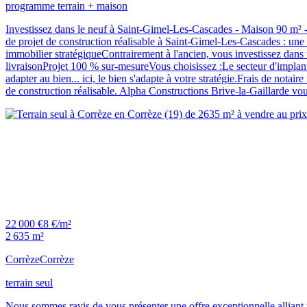
programme terrain + maison
Investissez dans le neuf à Saint-Gimel-Les-Cascades - Maison 90 m² - 
de projet de construction réalisable à Saint-Gimel-Les-Cascades : un
immobilier stratégiqueContrairement à l'ancien, vous investissez dan
livraisonProjet 100 % sur-mesureVous choisissez :Le secteur d'implant
adapter au bien... ici, le bien s'adapte à votre stratégie.Frais de n
de construction réalisable. Alpha Constructions Brive-la-Gaillarde vo
22 000 €
8 €/m²
2 635 m²
Corrèze
Corrèze
terrain seul
Nous sommes ravis de vous présenter une offre exceptionnelle alliant