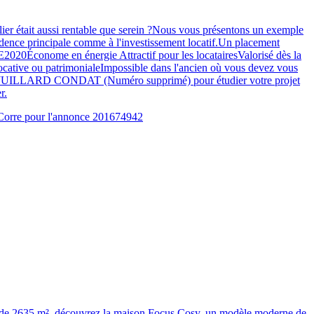
lier était aussi rentable que serein ?Nous vous présentons un exemple
idence principale comme à l'investissement locatif.Un placement
2020Économe en énergie Attractif pour les locatairesValorisé dès la
locative ou patrimonialeImpossible dans l'ancien où vous devez vous
Thibault JUILLARD CONDAT (Numéro supprimé) pour étudier votre projet
r.
ieux de 2635 m², découvrez la maison Focus Cosy, un modèle moderne de