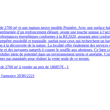
 de 2700 m² et une maison neuve modèle Prunière. Avec une surface hab
grémentée d’un renfoncement élégant, ajoute une touche unique à l’archit
 performances énergétiques conformes à la RE2020, assurant ainsi confor
pêtre ensoleillé et tranquille, parfait pour ceux qui recherchent un havr
n à la découverte de la nature. La localité offre également des services
êche et des paysages naturels à couper le souffle aux alentours. Ce bien 
mobilier plein de potentiel dans un environnement serein et agréable. C
es pas mandatés pour réaliser la vente seule de ce terrain.