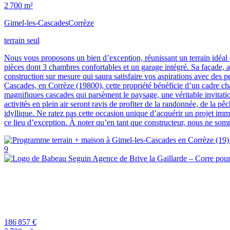
2 700 m²
Gimel-les-Cascades
Corrèze
terrain seul
Nous vous proposons un bien d’exception, réunissant un terrain idéal
pièces dont 3 chambres confortables et un garage intégré. Sa façade, a
construction sur mesure qui saura satisfaire vos aspirations avec des
Cascades, en Corrèze (19800), cette propriété bénéficie d’un cadre cham
magnifiques cascades qui parsèment le paysage, une véritable invitatio
activités en plein air seront ravis de profiter de la randonnée, de la p
idyllique. Ne ratez pas cette occasion unique d’acquérir un projet im
ce lieu d’exception. À noter qu’en tant que constructeur, nous ne somm
9
186 857 €