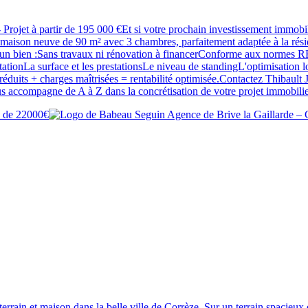
Projet à partir de 195 000 €Et si votre prochain investissement immobi
e maison neuve de 90 m² avec 3 chambres, parfaitement adaptée à la rés
s un bien :Sans travaux ni rénovation à financerConforme aux normes RE
ationLa surface et les prestationsLe niveau de standingL'optimisation 
otaire réduits + charges maîtrisées = rentabilité optimisée.Contactez 
us accompagne de A à Z dans la concrétisation de votre projet immobilie
 terrain et maison dans la belle ville de Corrèze. Sur un terrain spac