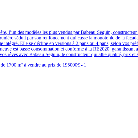
re, l’un des modèles les plus vendus par Babeau-Seguin, constructeur of
unière séduit par son renfoncement qui casse la monotonie de la façade 
 intégré. Elle se décline en versions à 2 pans ou 4 pans, selon vos préf
on neuve est basse consommation et conforme à la RE2020, garantissant a
s rêves avec Babeau-Seguin, le constructeur qui allie qualité, prix et sa