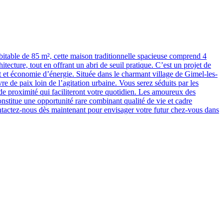
itable de 85 m², cette maison traditionnelle spacieuse comprend 4
ecture, tout en offrant un abri de seuil pratique. C’est un projet de
t et économie d’énergie. Située dans le charmant village de Gimel-les-
e de paix loin de l’agitation urbaine. Vous serez séduits par les
 de proximité qui faciliteront votre quotidien. Les amoureux des
constitue une opportunité rare combinant qualité de vie et cadre
ontactez-nous dès maintenant pour envisager votre futur chez-vous dans