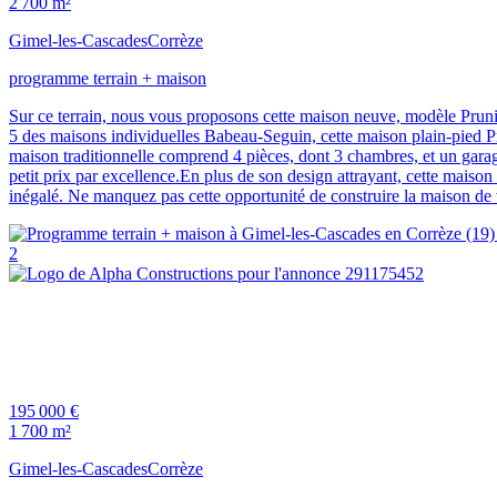
2 700 m²
Gimel-les-Cascades
Corrèze
programme terrain + maison
Sur ce terrain, nous vous proposons cette maison neuve, modèle Pruniè
5 des maisons individuelles Babeau-Seguin, cette maison plain-pied Pr
maison traditionnelle comprend 4 pièces, dont 3 chambres, et un garage
petit prix par excellence.En plus de son design attrayant, cette mais
inégalé. Ne manquez pas cette opportunité de construire la maison de vo
2
195 000 €
1 700 m²
Gimel-les-Cascades
Corrèze