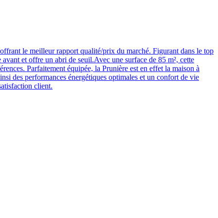
frant le meilleur rapport qualité/prix du marché. Figurant dans le top
avant et offre un abri de seuil.Avec une surface de 85 m², cette
érences. Parfaitement équipée, la Prunière est en effet la maison à
insi des performances énergétiques optimales et un confort de vie
tisfaction client.