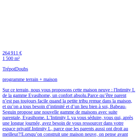
264 911 €
1 500 m²
Trépot
Doubs
programme terrain + maison
Sur ce terrain, nous vous proposons cette maison neuve : l'Intimity L
de la gamme Evasihome, un confort absolu.Parce qu’être parent
n’est pas toujours facile quand la petite tribu remue dans la maison,
et qu’on a tous besoin d’intimité et d’un lieu bien à soi, Babeau-
Seguin propose une nouvelle gamme de maisons avec suite
parentale, Evasihome. L’Intimity L va vous séduire, vous qui, après
une longue journée, avez besoin de vous ressourcer dans votre
espace privatif.Intimity L, parce que les parents aussi ont droit au
meilleur?!Lorsqu’on construit une maison neuve, on pense avant