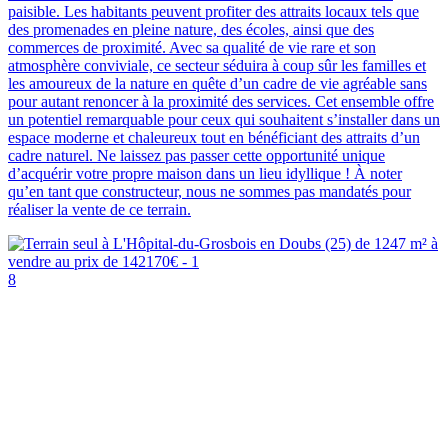
paisible. Les habitants peuvent profiter des attraits locaux tels que
des promenades en pleine nature, des écoles, ainsi que des
commerces de proximité. Avec sa qualité de vie rare et son
atmosphère conviviale, ce secteur séduira à coup sûr les familles et
les amoureux de la nature en quête d’un cadre de vie agréable sans
pour autant renoncer à la proximité des services. Cet ensemble offre
un potentiel remarquable pour ceux qui souhaitent s’installer dans un
espace moderne et chaleureux tout en bénéficiant des attraits d’un
cadre naturel. Ne laissez pas passer cette opportunité unique
d’acquérir votre propre maison dans un lieu idyllique ! À noter
qu’en tant que constructeur, nous ne sommes pas mandatés pour
réaliser la vente de ce terrain.
8