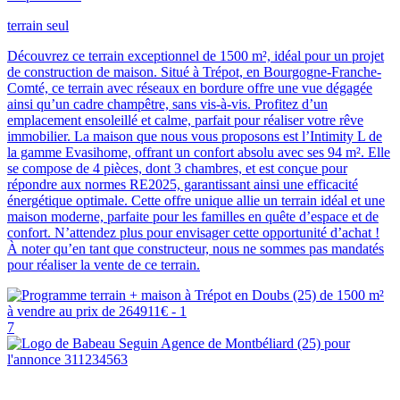
terrain seul
Découvrez ce terrain exceptionnel de 1500 m², idéal pour un projet
de construction de maison. Situé à Trépot, en Bourgogne-Franche-
Comté, ce terrain avec réseaux en bordure offre une vue dégagée
ainsi qu’un cadre champêtre, sans vis-à-vis. Profitez d’un
emplacement ensoleillé et calme, parfait pour réaliser votre rêve
immobilier. La maison que nous vous proposons est l’Intimity L de
la gamme Evasihome, offrant un confort absolu avec ses 94 m². Elle
se compose de 4 pièces, dont 3 chambres, et est conçue pour
répondre aux normes RE2025, garantissant ainsi une efficacité
énergétique optimale. Cette offre unique allie un terrain idéal et une
maison moderne, parfaite pour les familles en quête d’espace et de
confort. N’attendez plus pour envisager cette opportunité d’achat !
À noter qu’en tant que constructeur, nous ne sommes pas mandatés
pour réaliser la vente de ce terrain.
7