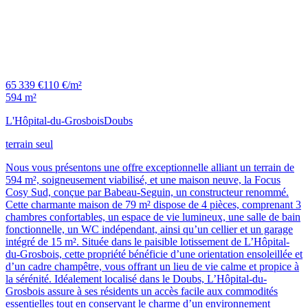
65 339 €
110 €/m²
594 m²
L'Hôpital-du-Grosbois
Doubs
terrain seul
Nous vous présentons une offre exceptionnelle alliant un terrain de
594 m², soigneusement viabilisé, et une maison neuve, la Focus
Cosy Sud, conçue par Babeau-Seguin, un constructeur renommé.
Cette charmante maison de 79 m² dispose de 4 pièces, comprenant 3
chambres confortables, un espace de vie lumineux, une salle de bain
fonctionnelle, un WC indépendant, ainsi qu’un cellier et un garage
intégré de 15 m². Située dans le paisible lotissement de L’Hôpital-
du-Grosbois, cette propriété bénéficie d’une orientation ensoleillée et
d’un cadre champêtre, vous offrant un lieu de vie calme et propice à
la sérénité. Idéalement localisé dans le Doubs, L’Hôpital-du-
Grosbois assure à ses résidents un accès facile aux commodités
essentielles tout en conservant le charme d’un environnement