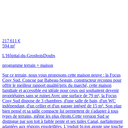
217 611 €
594 m²
L'Hôpital-du-Grosbois
Doubs
programme terrain + maison
Sur ce terrain, nous vous proposons cette maison neuve : la Focus
Cosy Sud. Conçue par Babeau-Seguin, constructeur reconnu pour
offrir le meilleur rapport qualité/prix du marché, cette maison
familiale et accessible est idéale pour ceux qui souhaitent devenir
propriétaires sans se ruiner.Avec une surface de 79 m², la Focus
Cosy Sud dispose de 3 chambres, d'une salle de bain, d'un WC
indépendant, d'un cellier et d'un garage intégré de 15 m². Son plan
bien pensé et sa taille compacte lui permettent de s'adapter à tous
types de terrains, même les plus étroits.Cette version Sud se
distingue par son toit à faible pente et ses tuiles Canal, parfaitement
adaptées aux régions ensoleillées. L'enduit bi-ton ajoute une touche