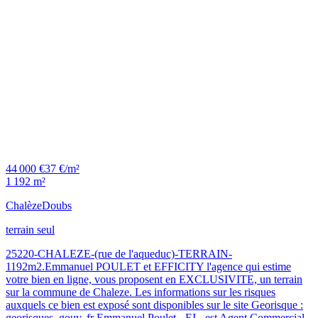
44 000 €
37 €/m²
1 192 m²
Chalèze
Doubs
terrain seul
25220-CHALEZE-(rue de l'aqueduc)-TERRAIN-
1192m2.Emmanuel POULET et EFFICITY l'agence qui estime
votre bien en ligne, vous proposent en EXCLUSIVITE, un terrain
sur la commune de Chaleze. Les informations sur les risques
auxquels ce bien est exposé sont disponibles sur le site Georisque :
georisques. gouv. fr Emmanuel Poulet - EI - est Agent Commercial