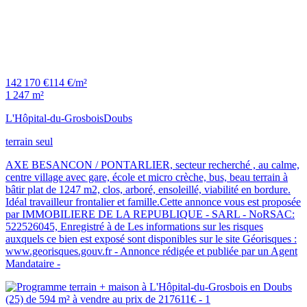
142 170 €
114 €/m²
1 247 m²
L'Hôpital-du-Grosbois
Doubs
terrain seul
AXE BESANCON / PONTARLIER, secteur recherché , au calme,
centre village avec gare, école et micro crèche, bus, beau terrain à
bâtir plat de 1247 m2, clos, arboré, ensoleillé, viabilité en bordure.
Idéal travailleur frontalier et famille.Cette annonce vous est proposée
par IMMOBILIERE DE LA REPUBLIQUE - SARL - NoRSAC:
522526045, Enregistré à de Les informations sur les risques
auxquels ce bien est exposé sont disponibles sur le site Géorisques :
www.georisques.gouv.fr - Annonce rédigée et publiée par un Agent
Mandataire -