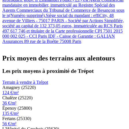
mandataire en immobilier, immatriculé au Registre Spécial des
Agents Commerciaux du Tribunal de Commerce de Besançon sous
le n(Numéro supprimé).Siège social du mandant : effiCity, 48
avenue de Villiers - 75017 PARIS - Société par Actions Simplifiée,
société au capital de 132 373,05 euros, immatriculée au RCS Paris
497 617 746 et titulaire de la Carte professionnelle CPI 7501 2015
000 002 025 - CCI Paris IDF - Caisse de Garantie : GALIAN
Assurances 89 rue de la Boétie 75008 Paris
Prix moyen des terrains aux alentours
Les prix moyens à proximité de Trépot
Terrain à vendre à Trépot
Amagney (25220)
124 €/m²
Chalèze (25220)
36 €/m²
Épenoy (25800)
135 €/m²
Fertans (25330)
56 €/m²
L'Hôpital-du-Grosbois (25620)