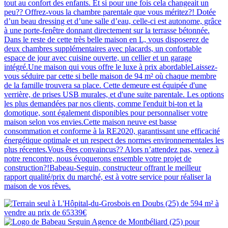
tout au confort des enfants. Et si pour une fois cela changeait un
peu?? Offrez-vous la chambre parentale que vous méritez?! Dotée
d’un beau dressing et d’une salle d’eau, celle-ci est autonome, grâce
à une porte-fenêtre donnant directement sur la terrasse bétonnée.
Dans le reste de cette très belle maison en L, vous disposerez de
deux chambres supplémentaires avec placards, un confortable
espace de jour avec cuisine ouverte, un cellier et un garage
intégré.Une maison qui vous offre le luxe à prix abordableLaissez-
vous séduire par cette si belle maison de 94 m² où chaque membre
de la famille trouvera sa place. Cette demeure est équipée d'une
verrière, de prises USB murales, et d'une suite parentale. Les options
les plus demandées par nos clients, comme l'enduit bi-ton et la
domotique, sont également disponibles pour personnaliser votre
maison selon vos envies.Cette maison neuve est basse
consommation et conforme à la RE2020, garantissant une efficacité
énergétique optimale et un respect des normes environnementales les
plus récentes.Vous êtes convaincus?? Alors n’attendez pas, venez à
notre rencontre, nous évoquerons ensemble votre projet de
construction?!Babeau-Seguin, constructeur offrant le meilleur
rapport qualité/prix du marché, est à votre service pour réaliser la
maison de vos rêves.