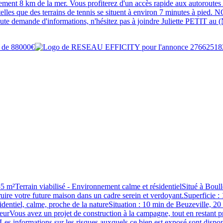
ment 8 km de la mer. Vous profiterez d'un accès rapide aux autoroutes 
 telles que des terrains de tennis se situent à environ 7 minutes à p
e demande d'informations, n'hésitez pas à joindre Juliette PETIT au (N
iabilisé - Environnement calme et résidentielSitué à Boulleville
truire votre future maison dans un cadre serein et verdoyant.Superficie : 
identiel, calme, proche de la natureSituation : 10 min de Beuzeville, 20
eurVous avez un projet de construction à la campagne, tout en restant p
Les informations sur les risques auxquels ce bien est exposé sont disponi