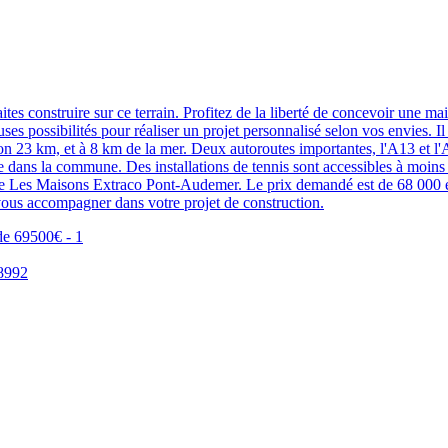
 sur ce terrain. Profitez de la liberté de concevoir une maison s
uses possibilités pour réaliser un projet personnalisé selon vos envies. 
iron 23 km, et à 8 km de la mer. Deux autoroutes importantes, l'A13 et l'
re dans la commune. Des installations de tennis sont accessibles à moi
s Maisons Extraco Pont-Audemer. Le prix demandé est de 68 000 euros
vous accompagner dans votre projet de construction.