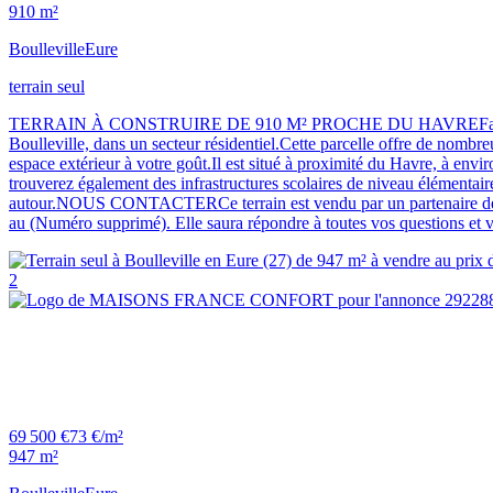
910 m²
Boulleville
Eure
terrain seul
TERRAIN À CONSTRUIRE DE 910 M² PROCHE DU HAVREFaites construire
Boulleville, dans un secteur résidentiel.Cette parcelle offre de nombre
espace extérieur à votre goût.Il est situé à proximité du Havre, à env
trouverez également des infrastructures scolaires de niveau élémentai
autour.NOUS CONTACTERCe terrain est vendu par un partenaire de Le
au (Numéro supprimé). Elle saura répondre à toutes vos questions et 
2
69 500 €
73 €/m²
947 m²