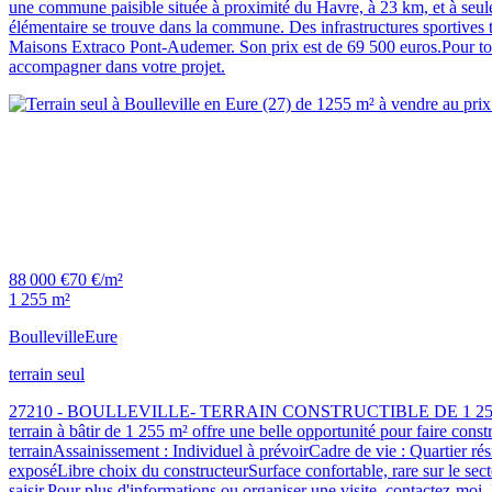
une commune paisible située à proximité du Havre, à 23 km, et à seule
élémentaire se trouve dans la commune. Des infrastructures sportives
Maisons Extraco Pont-Audemer. Son prix est de 69 500 euros.Pour tout
accompagner dans votre projet.
88 000 €
70 €/m²
1 255 m²
Boulleville
Eure
terrain seul
27210 - BOULLEVILLE- TERRAIN CONSTRUCTIBLE DE 1 255 m²Terrain v
terrain à bâtir de 1 255 m² offre une belle opportunité pour faire cons
terrainAssainissement : Individuel à prévoirCadre de vie : Quartier rés
exposéLibre choix du constructeurSurface confortable, rare sur le sect
saisir.Pour plus d'informations ou organiser une visite, contactez-moi. 