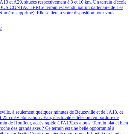
A13 et A29, situées respectivement à 3 et 10 km. Un terrain d'école
ied. NOUS CONTACTERCe terrain est vendu par un partenaire de Les
uméro supprimé). Elle se tient à votre disposition pour vous
, à seulement quelques minutes de Beuzeville et de l'A13, ce
1 255 m²Viabilisation : Eau, électricité et télécom en bordure de
 min de Honfleur, accès rapide à l'A13Les atouts :Terrain plat et bien
roche des grands axes ? Ce terrain est une belle opportunité à
bles sur le site Georisque : georisques. gouv. fr Laetitia Lelandais -