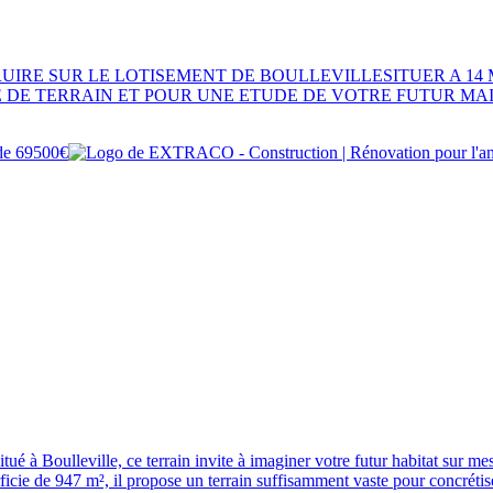
IRE SUR LE LOTISEMENT DE BOULLEVILLESITUER A 14 
TE DE TERRAIN ET POUR UNE ETUDE DE VOTRE FUTUR MAIS
le, ce terrain invite à imaginer votre futur habitat sur mesure d
erficie de 947 m², il propose un terrain suffisamment vaste pour con