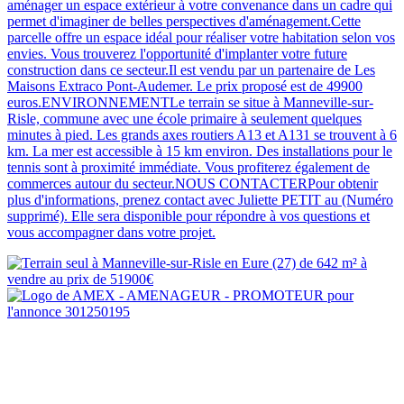
aménager un espace extérieur à votre convenance dans un cadre qui
permet d'imaginer de belles perspectives d'aménagement.Cette
parcelle offre un espace idéal pour réaliser votre habitation selon vos
envies. Vous trouverez l'opportunité d'implanter votre future
construction dans ce secteur.Il est vendu par un partenaire de Les
Maisons Extraco Pont-Audemer. Le prix proposé est de 49900
euros.ENVIRONNEMENTLe terrain se situe à Manneville-sur-
Risle, commune avec une école primaire à seulement quelques
minutes à pied. Les grands axes routiers A13 et A131 se trouvent à 6
km. La mer est accessible à 15 km environ. Des installations pour le
tennis sont à proximité immédiate. Vous profiterez également de
commerces autour du secteur.NOUS CONTACTERPour obtenir
plus d'informations, prenez contact avec Juliette PETIT au (Numéro
supprimé). Elle sera disponible pour répondre à vos questions et
vous accompagner dans votre projet.