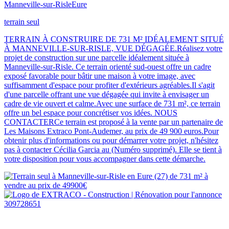
Manneville-sur-Risle
Eure
terrain seul
TERRAIN À CONSTRUIRE DE 731 M² IDÉALEMENT SITUÉ
À MANNEVILLE-SUR-RISLE, VUE DÉGAGÉE.Réalisez votre
projet de construction sur une parcelle idéalement située à
Manneville-sur-Risle. Ce terrain orienté sud-ouest offre un cadre
exposé favorable pour bâtir une maison à votre image, avec
suffisamment d'espace pour profiter d'extérieurs agréables.Il s'agit
d'une parcelle offrant une vue dégagée qui invite à envisager un
cadre de vie ouvert et calme.Avec une surface de 731 m², ce terrain
offre un bel espace pour concrétiser vos idées. NOUS
CONTACTERCe terrain est proposé à la vente par un partenaire de
Les Maisons Extraco Pont-Audemer, au prix de 49 900 euros.Pour
obtenir plus d'informations ou pour démarrer votre projet, n'hésitez
pas à contacter Cécilia Garcia au (Numéro supprimé). Elle se tient à
votre disposition pour vous accompagner dans cette démarche.