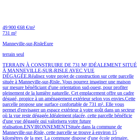
49 900 €
68 €/m²
731 m²
Manneville-sur-Risle
Eure
terrain seul
TERRAIN À CONSTRUIRE DE 731 M² IDÉALEMENT SITUÉ
À MANNEVILLE-SUR-RISLE AVEC VUE
DÉGAGÉE.Réalisez votre projet de construction sur cette parcelle
située à Manneville-sur-Risle. Vous pourrez imaginer une maison
sur mesure bénéficiant d'une orientation sud-ouest, pour profiter
pleinement de la lumière naturelle. Cet emplacement offre un cadre
dégagé, propice à un aménagement extérieur selon vos envies.Cette
parcelle propose une surface confortable de 731 m². Elle vous
permet d'envisager un espace extérieur à votre goût dans un secteur
où la vue reste dégagée.Idéalement placée, cette parcelle bénéficie
d'une vue dégagée qui valorisera votre future
réalisation.ENVIRONNEMENTSituée dans la commune de
Manneville-sur-Risle, cette parcelle se trouve à environ 15
kilomètres de la mer. La commune dispose d'une école primaire,