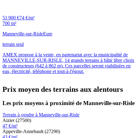
51 900 €
74 €/m²
700 m²
Manneville-sur-Risle
Eure
terrain seul
AMEX propose à la vente, en partenariat avec la municipalité de
MANNEVILLE-SUR-RISLE, 14 grands terrains à bâtir libre choix
de constructeurs (642 à 862 m). Ces parcelles seront viabilisées en
eau, électricité, téléphone et tout-à-l'égout.
Prix moyen des terrains aux alentours
Les prix moyens à proximité de Manneville-sur-Risle
Terrain à vendre à Manneville-sur-Risle
Aizier (27500)
47 €/m²
Appeville-Annebault (27290)
43 €/m²