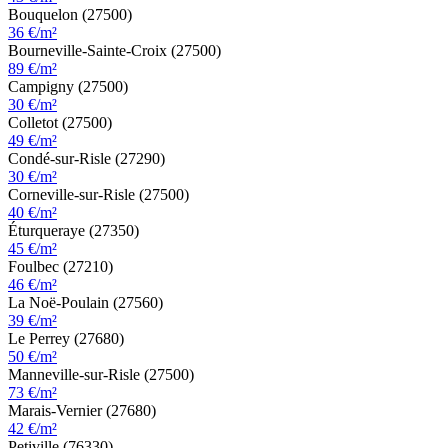
Bouquelon (27500)
36 €/m²
Bourneville-Sainte-Croix (27500)
89 €/m²
Campigny (27500)
30 €/m²
Colletot (27500)
49 €/m²
Condé-sur-Risle (27290)
30 €/m²
Corneville-sur-Risle (27500)
40 €/m²
Éturqueraye (27350)
45 €/m²
Foulbec (27210)
46 €/m²
La Noë-Poulain (27560)
39 €/m²
Le Perrey (27680)
50 €/m²
Manneville-sur-Risle (27500)
73 €/m²
Marais-Vernier (27680)
42 €/m²
Petiville (76330)